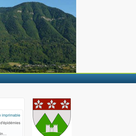
n imprimable
 d'épidémies
rin…