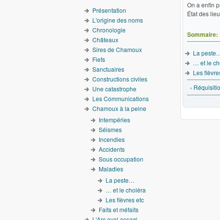
On a enfin 
Présentation
État des lieu
L'origine des noms
Chronologie
Sommaire:
Châteaux
Sires de Chamoux
La peste
Fiefs
… et le ch
Sanctuaires
Les fièvre
Constructions civiles
‹ Réquisiti
Une catastrophe
Les Communications
Chamoux à la peine
Intempéries
Séismes
Incendies
Accidents
Sous occupation
Maladies
La peste…
… et le choléra
Les fièvres etc
Faits et méfaits
L'Arc aval assagi