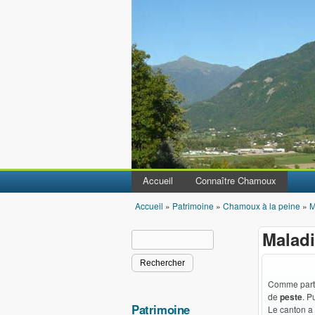
Accueil
Connaître Chamoux
Accueil
»
Patrimoine
»
Chamoux à la peine
»
M
Vous êtes ici
Malad
Rechercher
Formulaire de recherche
Comme parto
de
peste
. P
Patrimoine
Le canton a 