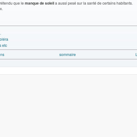
prétendu que le
manque de soleil
a aussi pesé sur la santé de certains habitants.
x.
…
oléra
s etc
ons
sommaire