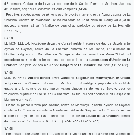
d'Entremont, Guillaume de Luyrieux, seigneur de la Cueille, Pierre de Menthon, Jacques
de Challant, seigneur d'Aymaville, et leurs complices (1450).
- Requêtes et dépositions de témoins pour le procès intervenu entre Aymon, comte de La
Chambre, vicomte de Maurienne, et les habitants de Saint-Pierre de Soucy au sujet du
nouveau chemin fait sur l'initiative de ceux-ci au préjudice du péage de La Rochette
(1468-1470).
SA 58
LE MONTELLIER. Procédure devant le Conseil résident auprès du duc de Savoie entre
Aymon de Seyssel, comte de La Chambre, vicomte de Maurienne, et Guillaume de
Montbel, seigneur du Montellier, de Nattage et du mandement de Pierre-Châtel, qui
revendique au nom de sa femme, les droits de celle-ci aux
successions d'Urbain de La
Chambre
, son père, de son aïeul et de
Gaspard de La Chambre
, son frère (1457-1460).
SA 58
MONTMAYEUR.
Accord conclu entre Gaspard, seigneur de Montmayeur, et Urbain,
seigneur de La Chambre
, vicomte de Maurienne, qui s'oblige à payer dans le délai de
quatre ans la somme de 500 francs, valant chacun 15 deniers de Savoie, pour les
vêtements nuptiaux de Louise de La Chambre, sa fille, qui doit épouser le dit Gaspard de
Montmayeur (1427).
- Pièces du procès intenté par Jacques, comte de Montmayeur, contre Aymon de Seyssel,
comte de La Chambre, vicomte de Maurienne, héritier de Gaspard de La Chambre, en vue
d'obtenir le payement de 4 000 florins, reste de la
dot de Louise de La Chambre
, femme
du demandeur, 2 registres de 81 et 91 ff. (1454-1455 et 1462-1465).
SA 58
- Renonciation par Jeanne de La Chambre en faveur d'Urbain de La Chambre, vicomte de