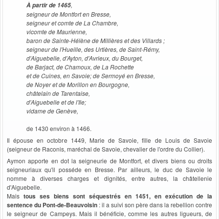
,
À partir de 1465
seigneur de Montfort en Bresse,
seigneur et comte de La Chambre,
vicomte de Maurienne,
baron de Sainte-Hélène de Millières et des Villards ;
seigneur de l'Hueille, des Urtières, de Saint-Rémy,
d'Aiguebelle, d'Ayton, d'Avrieux, du Bourget,
de Barjact, de Chamoux, de La Rochette
et de Cuines, en Savoie; de Sermoyé en Bresse,
de Noyer et de Morillon en Bourgogne,
châtelain de Tarentaise,
d'Aiguebelle et de l'Ile;
vidame de Genève,
de 1430 environ à 1466.
Il épouse en octobre 1449, Marie de Savoie, fille de Louis de Savoie
(seigneur de Raconis, maréchal de Savoie, chevalier de l'ordre du Collier).
Aymon apporte en dot la seigneurie de Montfort, et divers biens ou droits
seigneuriaux qu'il posséde en Bresse. Par ailleurs, le duc de Savoie le
nomme à diverses charges et dignités, entre autres, la châtellenie
d'Aiguebelle.
Mais
tous ses biens sont séquestrés en 1451, en exécution de la
sentence du Pont-de-Beauvoisin
: il a suivi son père dans la rebellion contre
le seigneur de Campeys. Mais il bénéficie, comme les autres ligueurs, de