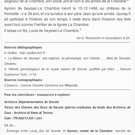
seigneur de la Chambre, son oncle, prit le nom & les armes de la Chambre.
Aymon de Seyssel-La Chambre meurt le 15-12-1466, au château de la
Rochette ; il a 36 ans, et n'a survécu à son père Jean qu'une année. Quoiqu'il
ait participé à l'histoire de son temps, il reste donc dans l'histoire des fiefs
avant tout comme l'héritier de la lignée La Chambre.
1
Il laisse un fils, Louis de Seyssel-La Chambre.
2012- Recherche et transcription A.Dh.
Sources bibliographiques
in Gallica : http://gallica.bnf.fr/
1-
La Maison de Seyssel : ses origines, sa généalogie, son histoire
: ...
Marc de Seyssel-
Cressieu
2-
Histoire généalogique de la royale maison de Savoie, justifiée par titres
... Samuel
Guichenon Turin, 1778
Sources
iconographiques
3 blasons : Licence Créative Commons sur Wikipedia
Pour les chercheurs : ressources à explorer
Archives Départementales de Savoie
Trésor des Chartes des Ducs de Savoie (pièces restituées du fonds des Archives de
Cour - Archivio di Stato di Torino)
Cote : FR.AD073.SA 1-25
9
SA 28 –
- Échange entre Louis, duc de Savoie, et
Aymon, comte de la Chambre
, vicomte de