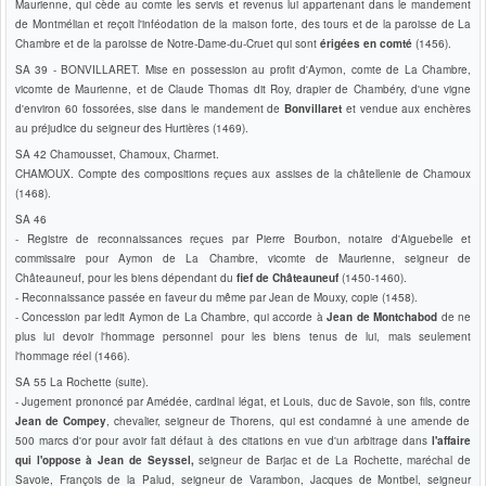
Maurienne, qui cède au comte les servis et revenus lui appartenant dans le mandement
de Montmélian et reçoit l'inféodation de la maison forte, des tours et de la paroisse de La
Chambre et de la paroisse de Notre-Dame-du-Cruet qui sont
érigées en comté
(1456).
SA 39 - BONVILLARET. Mise en possession au profit d'Aymon, comte de La Chambre,
vicomte de Maurienne, et de Claude Thomas dit Roy, drapier de Chambéry, d'une vigne
d'environ 60 fossorées, sise dans le mandement de
Bonvillaret
et vendue aux enchères
au préjudice du seigneur des Hurtières (1469).
SA 42 Chamousset, Chamoux, Charmet.
CHAMOUX. Compte des compositions reçues aux assises de la châtellenie de Chamoux
(1468).
SA 46
- Registre de reconnaissances reçues par Pierre Bourbon, notaire d'Aiguebelle et
commissaire pour Aymon de La Chambre, vicomte de Maurienne, seigneur de
Châteauneuf, pour les biens dépendant du
fief de Châteauneuf
(1450-1460).
- Reconnaissance passée en faveur du même par Jean de Mouxy, copie (1458).
- Concession par ledit Aymon de La Chambre, qui accorde à
Jean de Montchabod
de ne
plus lui devoir l'hommage personnel pour les biens tenus de lui, mais seulement
l'hommage réel (1466).
SA 55 La Rochette (suite).
- Jugement prononcé par Amédée, cardinal légat, et Louis, duc de Savoie, son fils, contre
Jean de Compey
, chevalier, seigneur de Thorens, qui est condamné à une amende de
500 marcs d'or pour avoir fait défaut à des citations en vue d'un arbitrage dans
l'affaire
qui l'oppose à Jean de Seyssel,
seigneur de Barjac et de La Rochette, maréchal de
Savoie, François de la Palud, seigneur de Varambon, Jacques de Montbel, seigneur