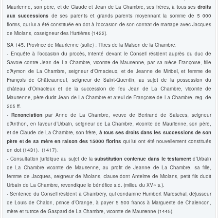
Maurienne, son père, et de Claude et Jean de La Chambre, ses frères, à tous ses
droits
aux successions
de ses parents et grands parents moyennant la somme de 5 000
florins, qui lui a été constituée en dot à l'occasion de son contrat de mariage avec Jacques
de Miolans, coseigneur des Hurtières (1422).
SA 145. Province de Maurienne (suite) : Titres de la Maison de la Chambre.
- Enquête à l’occasion du procès, intenté devant le Conseil résident auprès du duc de
Savoie contre Jean de La Chambre, vicomte de Maurienne, par sa nièce Françoise, fille
d’Aymon de La Chambre, seigneur d’Ornacieux, et de Jeanne de Miribel, et femme de
François de Châteauneuf, seigneur de Saint-Quentin, au sujet de la possession du
château d’Ornacieux et de la succession de feu Jean de La Chambre, vicomte de
Maurienne, père dudit Jean de La Chambre et aïeul de Françoise de La Chambre, reg. de
205 ff.
-
Renonciation
par Anne de La Chambre, veuve de Bertrand de Saluces, seigneur
d’Anthon, en faveur d’Urbain, seigneur de La Chambre, vicomte de Maurienne, son père,
et de Claude de La Chambre, son frère,
à tous ses droits dans les successions de son
père et de sa mère en raison des 15000 florins
qui lui ont été nouvellement constitués
en dot (1431). (1417).
- Consultation juridique au sujet de la
substitution contenue dans le testament
d’Urbain
de La Chambre vicomte de Maurienne, au profit de Jeanne de La Chambre, sa fille,
femme de Jacques, seigneur de Miolans, clause dont Antelme de Miolans, petit fils dudit
Urbain de La Chambre, revendique le bénéfice s.d. (milieu du XV~ s.).
- Sentence du Conseil résident à Chambéry, qui condamne Humbert Mareschal, déjusseur
de Louis de Chalon, prince d’Orange, à payer 5 500 francs à Marguerite de Chalencon,
mère et tutrice de Gaspard de La Chambre, vicomte de Maurienne (1445).