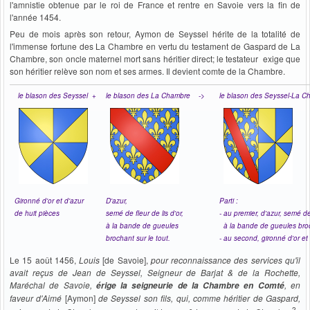
l'amnistie obtenue par le roi de France et rentre en Savoie vers la fin de
l'année 1454.
Peu de mois après son retour, Aymon de Seyssel hérite de la totalité de
l'immense fortune des La Chambre en vertu du testament de Gaspard de La
Chambre, son oncle maternel mort sans héritier direct; le testateur exige que
son héritier relève son nom et ses armes. Il devient comte de la Chambre.
le blason des Seyssel +
le blason des La Chambre ->
le blason des Seyssel-La C
Gironné d'or et d'azur
D'azur,
Parti :
de huit pièces
semé de fleur de lis d'or,
- au premier, d'azur, semé de 
à la bande de gueules
à la bande de gueules broch
brochant sur le tout.
- au second, gironné d'or et
Le 15 août 1456,
Louis
[de Savoie],
pour reconnaissance des services qu'il
avait reçus de Jean de Seyssel, Seigneur de Barjat & de la Rochette,
Maréchal de Savoie,
, en
érige la seigneurie de la Chambre en Comté
faveur d'Aimé
[Aymon]
de Seyssel son fils, qui, comme héritier de Gaspard,
2