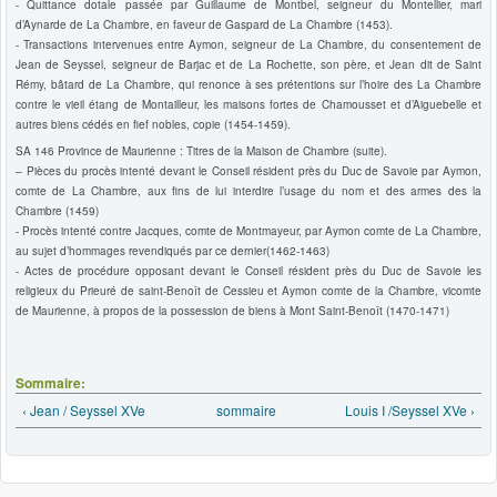
- Quittance dotale passée par Guillaume de Montbel, seigneur du Montellier, mari
d’Aynarde de La Chambre, en faveur de Gaspard de La Chambre (1453).
- Transactions intervenues entre Aymon, seigneur de La Chambre, du consentement de
Jean de Seyssel, seigneur de Barjac et de La Rochette, son père, et Jean dit de Saint
Rémy, bâtard de La Chambre, qui renonce à ses prétentions sur l’hoire des La Chambre
contre le vieil étang de Montailleur, les maisons fortes de Chamousset et d’Aiguebelle et
autres biens cédés en fief nobles, copie (1454-1459).
SA 146 Province de Maurienne : Titres de la Maison de Chambre (suite).
– Pièces du procès intenté devant le Conseil résident près du Duc de Savoie par Aymon,
comte de La Chambre, aux fins de lui interdire l’usage du nom et des armes des la
Chambre (1459)
- Procès intenté contre Jacques, comte de Montmayeur, par Aymon comte de La Chambre,
au sujet d’hommages revendiqués par ce dernier(1462-1463)
- Actes de procédure opposant devant le Conseil résident près du Duc de Savoie les
religieux du Prieuré de saint-Benoît de Cessieu et Aymon comte de la Chambre, vicomte
de Maurienne, à propos de la possession de biens à Mont Saint-Benoît (1470-1471)
Sommaire:
‹ Jean / Seyssel XVe
sommaire
Louis I /Seyssel XVe ›