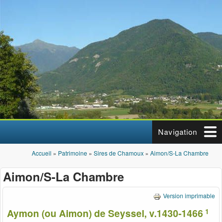
Aller au contenu principal
Navigation
Accueil
»
Patrimoine
»
Sires de Chamoux
»
Aimon/S-La Chambre
Vous êtes ici
Aimon/S-La Chambre
Version imprimable
Aymon (ou Aimon) de Seyssel, v.1430-1466
1