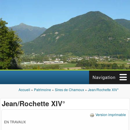
Aller au contenu principal
Navigation
Accueil
»
Patrimoine
»
Sires de Chamoux
»
Jean/Rochette XIV°
Vous êtes ici
Jean/Rochette XIV°
Version imprimable
EN TRAVAUX