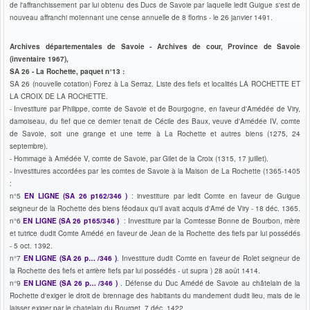
de l'affranchissement par lui obtenu des Ducs de Savoie par laquelle ledit Guigue s'est de
nouveau affranchi moïennant une cense annuelle de 8 florins - le 26 janvier 1491.
Archives départementales de Savoie - Archives de cour, Province de Savoie
(inventaire 1967),
SA 26 - La Rochette, paquet n°13 :
SA 26 (nouvelle cotation) Forez à La Serraz. Liste des fiefs et localités LA ROCHETTE ET
LA CROIX DE LA ROCHETTE.
- Investiture par Philippe, comte de Savoie et de Bourgogne, en faveur d'Amédée de Viry,
damoiseau, du fief que ce dernier tenait de Cécile des Baux, veuve d'Amédée IV, comte
de Savoie, soit une grange et une terre à La Rochette et autres biens (1275, 24
septembre).
- Hommage à Amédée V, comte de Savoie, par Gilet de la Croix (1315, 17 juillet).
- Investitures accordées par les comtes de Savoie à la Maison de La Rochette (1365-1405
:
n°5
EN LIGNE (SA 26 p162/346 )
: investiture par ledit Comte en faveur de Guigue
seigneur de la Rochette des biens féodaux qu'il avait acquis d'Amé de Viry - 18 déc. 1365.
n°6
EN LIGNE (SA 26 p165/346 )
: Investiture par la Comtesse Bonne de Bourbon, mère
et tutrice dudit Comte Amédé en faveur de Jean de la Rochette des fiefs par lui possédés
- 5 oct. 1392.
n°7
EN LIGNE (SA 26 p… /346 )
. Investiture dudit Comte en faveur de Rolet seigneur de
la Rochette des fiefs et arrière fiefs par lui possédés - ut supra ) 28 août 1414.
n°9
EN LIGNE (SA 26 p… /346 )
. Défense du Duc Amédé de Savoie au châtelain de la
Rochette d'exiger le droit de brennage des habitants du mandement dudit lieu, mais de le
laisser exiger par le chatelain du Bourget. 7 déc. 1422.