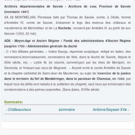
Archives départementales de Savoie - Archives de cour, Province de Savoie
(inventaire 1967)
SA 28
MONTMÉLIAN. Promesse faite par Thomas de Savoie, comte, à Cécile, femme
d'Amédée IV, comte de Savoie, d'observer le legs des revenus des châteaux et
mandements de Montmélian et de La
Rochette
, consenti par Amédée IV au profit de son
épouse (1253, 22 mai).
ADS - Moyen-Age et Ancien Régime / Fonds des administrations d'Ancien Régime
jusqu'en 1793 / Administration générale du duché
- C 1783 Affaires générales. – Indice Savoja, répertoire analytique, rédigé en italien, des
concessions,reconnaissances, concessions de fiefs, dans le duché de Savoie, depuis le
XIIIe siècle, etc. – Lettre M, 2e volume, commençant par les titres de Montpon, en
Genevois, et finissant par ceux de Mognard. – Accord entre le comte Amédée de Savoie
et le chapitre cathédral de Saint-Jean de Maurienne, au sujet de l'
exercice de la justice
dans le territoire du fief de Montbéringer, dans la paroisse de Chamoux, en 1344
, par
lequel tous les délits sont laissés à la juridiction du chapitre, sauf ceux qui entraînaient des
condamnations à des peines corporelles. (Sans dates, XVIIIe siècle)
Sommaire:
‹ Châteauvieux
sommaire
Antoine/Seyssel XVe ›