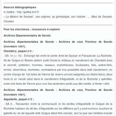
Sources bibliographiques
in Gallica : http://gallica.bnf.fr/
• La Maison de Seyssel : ses origines, sa généalogie, son histoire
: ... Marc de Seyssel-
Cressieu
Pour les chercheurs : ressources à explorer
Archives Départementales de Savoie
Archives départementales de Savoie - Archives de cour, Province de Savoie
(inventaire 1967),
Chambéry, paquet n°2 :
- SA 14 (-> 15) - Échange fait entre le comte Amé de Savoye et François de La Rochette,
fils de Guigue
et Béatrix cèdent audit Comte le château et mandement de Chambéri avec
le vicomté, juridiction, hommes, vassaux, enphithéoses, feudataires, fiels, arrière-fiefs,
rentes, obventions, escheites, commissions par eux possédés dans ledit mandement, en
contre change de 100 livres de Vienne de revenu annuel assignées sur divers biens, deux
fours et un moulin situé dans le mandement d'Aiguebelle, et de la Rochette y spécifiés,
outre 240 livres de Vienne pour une fois seulement païés aus dits mariés. 6 février 1295.
Archives départementales de Savoie - Archives de cour, Province de Savoie
(inventaire 1967),
Aiguebelle, paquet n°5 :
- SA 6 -
Transaction entre la communauté et les sindics d'Aiguebelle et Guigue de la
Rochette habitant du dit lieu d'Aiguebelle sur les différens qu'il y avoit entr'eux touchant la
gabelle du vin de laquelle ledit Guigue disoit être exempt, tant lui que ses héritiers ensuite