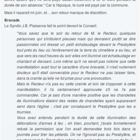
durée de son absence
." Car à l'époque, le curé est payé par la commune.
Mais il reparaît mi-juin, et… son retour manque de discrétion.
Bravade
Le Syndic J.B. Plaisance fait le point devant le Conseil:
"
Vous savez que le soir du retour de M. le Recteur, quelques
personnes qui s'intitulent pieuses mais qui devraient plutôt se dire
passionnées ont dressé un petit échafaudage devant le Presbytère
tout près du lieu où l'enlèvement de la terre du cimetière a eu lieu, et
que vers les neuf heures du soir elles ont illuminé cet échafaudage en
chantant et dansant. Lors même qu'il ne serait pas notoire que cette
manifestation avait tout le caractère d'une bravade, il n'est nullement
douteux qu'il était convenable pour le Recteur ne pas laisser faire,
dans la crainte qu'elle ne fût prise pour une provocation.
Mais le Recteur n'a pas eu cette crainte et loin de s'opposer à cette
manifestation, il l'a certainement approuvée s'il ne l'a pas
commandée. Car je sais d'une manière positive que les chandelles
de illuminations étaient des restes de chandelles ayant auparavant
servi dans l'église ; c'est par conséquent le Presbytère que les a
fournies.
Vous avez entendu pendant la durée de cette illumination des
détonations d'armes à feu ; eh bien, pourtant, j'avais formellement
refusé la permission que l'on avait demandée trois fois dans la
journée pour tirer les pétards. On ne l'ignorait pas au Presbytère, et
pourtant c'est du Presbytère même que sont partis les coups de feu
."