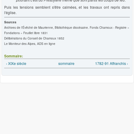
Puis les tensions semblent s'être calmées, et les travaux ont repris dans
l'église.
Sources
Archives de l'Évêché de Maurienne, Bibliothèque diocésaine. Fonds Chamoux - Registre «
Fondations » Feuillet libre 1831
Délibérations du Conseil de Chamoux 1852
Le Moniteur des Alpes, ADS en ligne
Sommaire:
‹ XIXe siècle
sommaire
1782-91 Affranchis ›