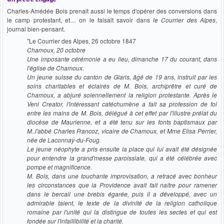
Charles-Amédée Bois prenait aussi le temps d'opérer des conversions dans
le camp protestant, et… on le faisait savoir dans
le Courrier des Alpes
,
journal bien-pensant.
"Le Courrier des Alpes, 26 octobre 1847
Chamoux, 20 octobre
Une imposante cérémonie a eu lieu, dimanche 17 du courant, dans
l'église de Chamoux.
Un jeune suisse du canton de Glaris, âgé de 19 ans, instruit par les
soins charitables et éclairés de M. Bois, archiprêtre et curé de
Chamoux, a abjuré solennellement la religion protestante. Après le
Veni Creator, l'intéressant catéchumène a fait sa profession de foi
entre les mains de M. Bois, délégué à cet effet par l'illustre prélat du
diocèse de Maurienne, et a été tenu sur les fonts baptismaux par
M..l'abbé Charles Francoz, vicaire de Chamoux, et Mme Elisa Perrier,
née de Laconnay-du-Foug.
Le jeune néophyte a pris ensuite la place qui lui avait été désignée
pour entendre la grand'messe paroissiale, qui a été célébrée avec
pompe et magnificence.
M. Bois, dans une touchante improvisation, a retracé avec bonheur
les circonstances que la Providence avait fait naître pour ramener
dans le bercail une brebis égarée, puis il a développé, avec un
admirable talent, le texte de la divinité de la religion catholique
romaine par l'unité qui la distingue de toutes les sectes et qui est
fondée sur l'infaillibilité et la charité.