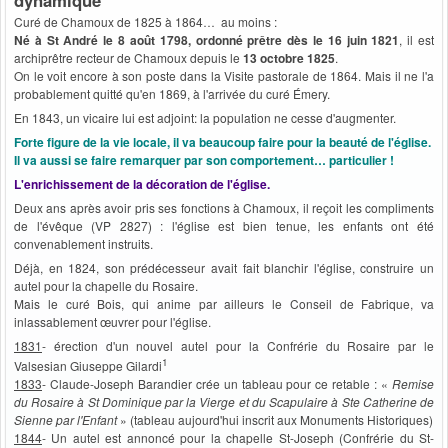
Curé de Chamoux de 1825 à 1864… au moins :
Né à St André le 8 août 1798, ordonné prêtre dès le 16 juin 1821
, il est
archiprêtre recteur de Chamoux depuis le
13 octobre 1825
.
On le voit encore à son poste dans la Visite pastorale de 1864. Mais il ne l'a
probablement quitté qu'en 1869, à l'arrivée du curé Émery.
En 1843, un vicaire lui est adjoint: la population ne cesse d'augmenter.
Forte figure de la vie locale, il va beaucoup faire pour la beauté de l'église.
Il va aussi se faire remarquer par son comportement… particulier !
L'enrichissement de la décoration de l'église.
Deux ans après avoir pris ses fonctions à Chamoux, il reçoit les compliments
de l'évêque (VP 2827) : l'église est bien tenue, les enfants ont été
convenablement instruits.
Déjà, en 1824, son prédécesseur avait fait blanchir l'église, construire un
autel pour la chapelle du Rosaire.
Mais le curé Bois, qui anime par ailleurs le Conseil de Fabrique, va
inlassablement œuvrer pour l'église.
1831
- érection d'un nouvel autel pour la Confrérie du Rosaire par le
1
Valsesian Giuseppe Gilardi
1833
- Claude-Joseph Barandier crée un tableau pour ce retable : «
Remise
du Rosaire à St Dominique par la Vierge et du Scapulaire à Ste Catherine de
Sienne par l'Enfant
» (tableau aujourd'hui inscrit aux Monuments Historiques)
1844
- Un autel est annoncé pour la chapelle St-Joseph (Confrérie du St-