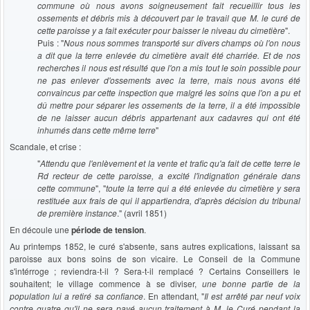
commune où nous avons soigneusement fait recueillir tous les
ossements et débris mis à découvert par le travail que M. le curé de
cette paroisse y a fait exécuter pour baisser le niveau du cimetière
".
Puis : "
Nous nous sommes transporté sur divers champs où l'on nous
a dit que la terre enlevée du cimetière avait été charriée. Et de nos
recherches il nous est résulté que l'on a mis tout le soin possible pour
ne pas enlever d'ossements avec la terre, mais nous avons été
convaincus par cette inspection que malgré les soins que l'on a pu et
dû mettre pour séparer les ossements de la terre, il a été impossible
de ne laisser aucun débris appartenant aux cadavres qui ont été
inhumés dans cette même terre
"
Scandale, et crise :
"
Attendu que l'enlèvement et la vente et trafic qu'a fait de cette terre le
Rd recteur de cette paroisse, a excité l'indignation générale dans
cette commune
", "
toute la terre qui a été enlevée du cimetière y sera
restituée aux frais de qui il appartiendra, d'après décision du tribunal
de première instance
." (avril 1851)
En découle une
période de tension
.
Au printemps 1852, le curé s'absente, sans autres explications, laissant sa
paroisse aux bons soins de son vicaire. Le Conseil de la Commune
s'intérroge ; reviendra-t-il ? Sera-t-il remplacé ? Certains Conseillers le
souhaitent; le village commence à se diviser,
une bonne partie de la
population lui a retiré sa confiance
. En attendant, "
Il est arrêté par neuf voix
contre quatre qu'il ne sera payé aucun traitement à M. le Curé pendant la