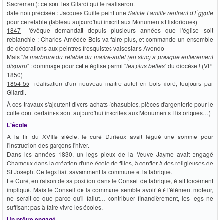
Sacrement): ce sont les Gilardi qui le réaliseront
date non précisée
: Jacques Guille peint une
Sainte Famille rentrant d’Égypte
pour ce retable (tableau aujourd'hui inscrit aux Monuments Historiques)
1847
- l'évêque demandait depuis plusieurs années que l'église soit
reblanchie : Charles-Amédée Bois va faire plus, et commande un ensemble
de décorations aux peintres-fresquistes valsesians Avondo.
Mais "
la marbrure du rétable du maître-autel (en stuc) a presque entièrement
disparu
" : dommage pour cette église parmi "
les plus belles
" du diocèse ! (VP
1850)
1854-55
- réalisation d'un nouveau maître-autel en bois doré, toujours par
Gilardi.
À ces travaux s'ajoutent divers achats (chasubles, pièces d'argenterie pour le
culte dont certaines sont aujourd'hui inscrites aux Monuments Historiques…)
L'école
À la fin du XVIIIe siècle, le curé Durieux avait légué une somme pour
l'instruction des garçons l'hiver.
Dans les années 1830, un legs pieux de la Veuve Jayme avait engagé
Chamoux dans la création d'une école de filles, à confier à des religieuses de
St Joseph. Ce legs liait savamment la commune et la fabrique.
Le Curé, en raison de sa position dans le Conseil de fabrique, était forcément
impliqué. Mais le Conseil de la commune semble avoir été l'élément moteur,
ne serait-ce que parce qu'il fallut… contribuer financièrement, les legs ne
suffisant pas à faire vivre les écoles.
Un prêtre engagé