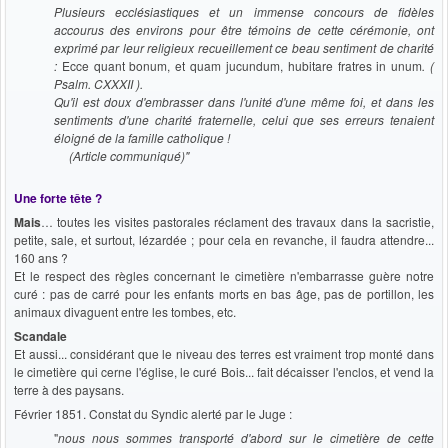
Plusieurs ecclésiastiques et un immense concours de fidèles
accourus des environs pour être témoins de cette cérémonie, ont
exprimé par leur religieux recueillement ce beau sentiment de charité
:
Ecce quant bonum, et quam jucundum, hubitare fratres in unum
. (
Psalm. CXXXII ).
Qu'il est doux d'embrasser dans l'unité d'une même foi, et dans les
sentiments d'une charité fraternelle, celui que ses erreurs tenaient
éloigné de la famille catholique !
(Article communiqué)"
Une forte tête ?
Mais
… toutes les visites pastorales réclament des travaux dans la sacristie,
petite, sale, et surtout, lézardée ; pour cela en revanche, il faudra attendre...
160 ans ?
Et le respect des règles concernant le cimetière n'embarrasse guère notre
curé : pas de carré pour les enfants morts en bas âge, pas de portillon, les
animaux divaguent entre les tombes, etc.
Scandale
Et aussi... considérant que le niveau des terres est vraiment trop monté dans
le cimetière qui cerne l'église, le curé Bois... fait décaisser l'enclos, et vend la
terre à des paysans.
Février 1851. Constat du Syndic alerté par le Juge :
"
nous nous sommes transporté
d'abord sur le cimetière de cette