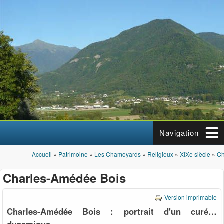
Aller au contenu principal
Navigation
Accueil
»
Patrimoine
»
Les Chamoyards
»
Religieux
»
XIXe siècle
»
Ch
Vous êtes ici
Charles-Amédée Bois
Version imprimable
Charles-Amédée Bois : portrait d'un curé…
dynamique