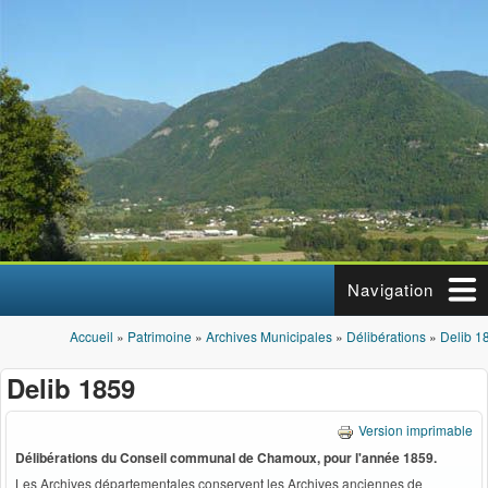
Aller au contenu principal
Navigation
Accueil
»
Patrimoine
»
Archives Municipales
»
Délibérations
»
Delib 1
Vous êtes ici
Delib 1859
Version imprimable
Délibérations du Conseil communal de Chamoux, pour l'année 1859.
Les Archives départementales conservent les Archives anciennes de