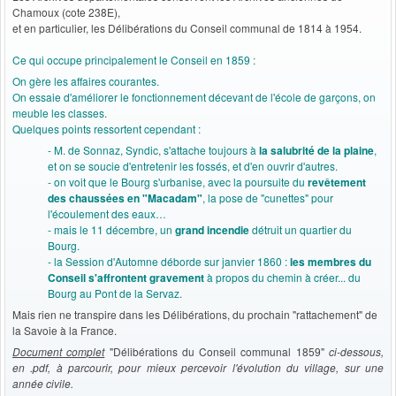
Chamoux (cote 238E),
et en particulier, les Délibérations du Conseil communal de 1814 à 1954.
Ce qui occupe principalement le Conseil en 1859 :
On gère les affaires courantes.
On essaie d'améliorer le fonctionnement décevant de l'école de garçons, on
meuble les classes.
Quelques points ressortent cependant :
- M. de Sonnaz, Syndic, s'attache toujours à
la salubrité de la plaine
,
et on se soucie d'entretenir les fossés, et d'en ouvrir d'autres.
- on voit que le Bourg s'urbanise, avec la poursuite du
revêtement
des chaussées en "Macadam"
, la pose de "cunettes" pour
l'écoulement des eaux…
- mais le 11 décembre, un
grand incendie
détruit un quartier du
Bourg.
- la Session d'Automne déborde sur janvier 1860 :
les membres du
Conseil s'affrontent gravement
à propos du chemin à créer... du
Bourg au Pont de la Servaz.
Mais rien ne transpire dans les Délibérations, du prochain "rattachement" de
la Savoie à la France.
Document complet
"Délibérations du Conseil communal 1859"
ci-dessous,
en .pdf, à parcourir, pour mieux percevoir l'évolution du village, sur une
année civile.