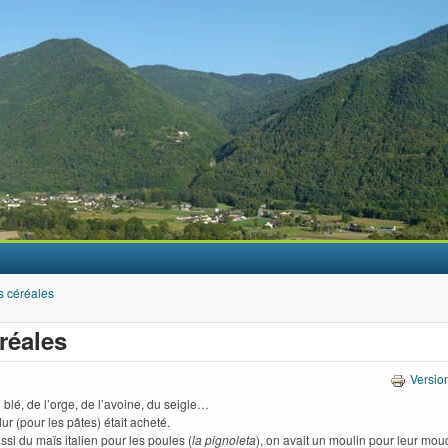
Aller au contenu principal
s céréales
réales
Versio
u blé, de l’orge, de l’avoine, du seigle…
ur (pour les pâtes) était acheté.
ussi du maïs italien pour les poules (
la pignoleta
), on avait un moulin pour leur moud