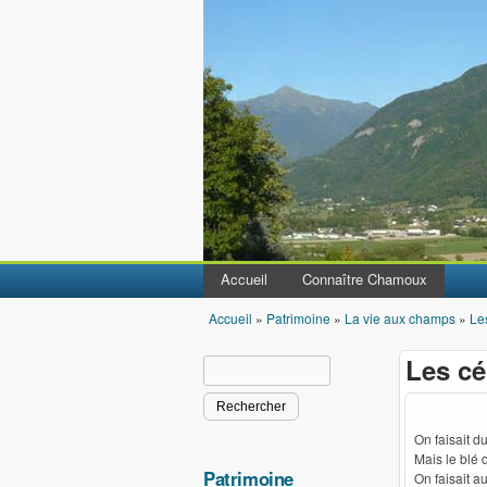
Accueil
Connaître Chamoux
Accueil
»
Patrimoine
»
La vie aux champs
»
Le
Vous êtes ici
Les cé
Rechercher
Formulaire de recherche
On faisait d
Mais le blé d
Patrimoine
On faisait a