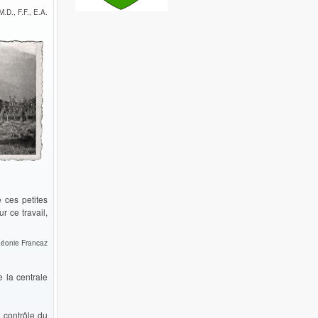
M.D., F.F., E.A.
 ces petites
r ce travail,
Léonie Francaz
e la centrale
e contrôle du