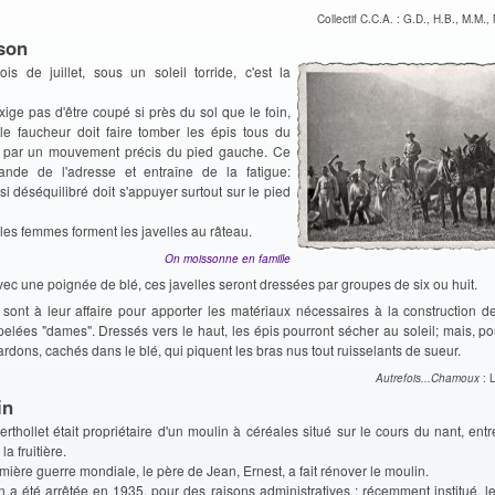
Collectif C.C.A. : G.D., H.B., M.M., 
son
is de juillet, sous un soleil torride, c'est la
exige pas d'être coupé si près du sol que le foin,
 le faucheur doit faire tomber les épis tous du
 par un mouvement précis du pied gauche. Ce
ande de l'adresse et entraîne de la fatigue:
i déséquilibré doit s'appuyer surtout sur le pied
, les femmes forment les javelles au râteau.
On moissonne en famille
ec une poignée de blé, ces javelles seront dressées par groupes de six ou huit.
 sont à leur affaire pour apporter les matériaux nécessaires à la construction de
lées "dames". Dressés vers le haut, les épis pourront sécher au soleil; mais, pou
rdons, cachés dans le blé, qui piquent les bras nus tout ruisselants de sueur.
Autrefois...Chamoux
: 
in
erthollet était propriétaire d'un moulin à céréales situé sur le cours du nant, entr
la fruitière.
mière guerre mondiale, le père de Jean, Ernest, a fait rénover le moulin.
on a été arrêtée en 1935, pour des raisons administratives : récemment institué, l