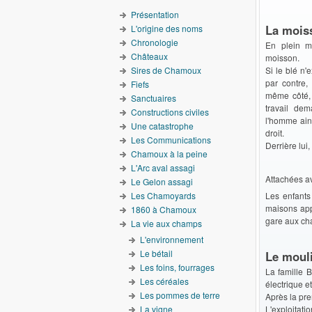
Présentation
La mois
L'origine des noms
Chronologie
En plein mo
Châteaux
moisson.
Sires de Chamoux
Si le blé n'
par contre,
Fiefs
même côté,
Sanctuaires
travail dem
Constructions civiles
l'homme ains
Une catastrophe
droit.
Les Communications
Derrière lui
Chamoux à la peine
L'Arc aval assagi
Attachées av
Le Gelon assagi
Les Chamoyards
Les enfants
maisons appe
1860 à Chamoux
gare aux cha
La vie aux champs
L'environnement
Le bétail
Le moul
Les foins, fourrages
La famille B
Les céréales
électrique et 
Les pommes de terre
Après la pre
La vigne
L'exploitati