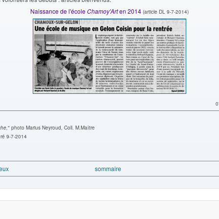
Naissance de l'école
Chamoy'Art
en 2014
(article DL 9-7-2014)
0
che,
" photo Marius Neyroud, Coll. M.Maître
ré 9-7-2014
Jeux
sommaire