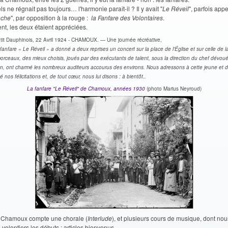
s ne régnait pas toujours… l'harmonie paraît-il ? Il y avait "
Le Réveil
", parfois appe
nche
", par opposition à la rouge :
la Fanfare des Volontaires
.
t, les deux étaient appréciées.
tit Dauphinois, 22 Avril 1924 - CHAMOUX. — Une journée récréative,
fanfare « Le Réveil » a donné a deux reprises un concert sur la place de l'Église et sur celle de la
orceaux, des mieux choisis, joués par des exécutants de talent, sous la direction du chef dévou
n, ont charmé les nombreux auditeurs accourus des environs. Nous adressons à cette jeune et
é nos félicitations et, de tout cœur, nous lui disons : à bientôt
.
.
La fanfare "Le Réveil" de Chamoux, années 1930
(photo Marius Neyroud)
, Chamoux compte une chorale (
Interlude
), et plusieurs cours de musique, dont nou
volontiers les débuts : articles bienvenus.