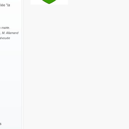
lée "
la
 mairie.
é, M. Allamand
 dévouée
s