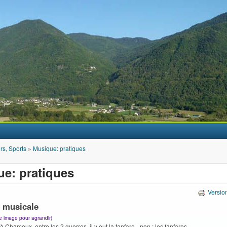
Aller au contenu principal
irs, Sports
»
Musique: pratiques
e: pratiques
Versio
e musicale
ne image pour agrandir)
à Chamoux, entre les 2 guerres, il y eut la fanfare - non : les fanfares.