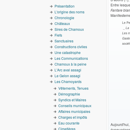
Entre lesquel
Présentation
Fanfare bla
L'origine des noms
Manifestemen
Chronologie
Le Pe
Châteaux
_
La 
Sires de Chamoux
Les m
Fiefs
Gaslo
Sanctuaires
sociét
Constructions civiles
Une catastrophe
Les Communications
Chamoux à la peine
L'Arc aval assagi
Le Gelon assagi
Les Chamoyards
Vêtements, Tenues
Démographie
Syndics et Maires
Conseils municipaux
Affaires municipales
Charges et impôts
Eau courante
Aujourd'hui
Cimetières
évoquerions 