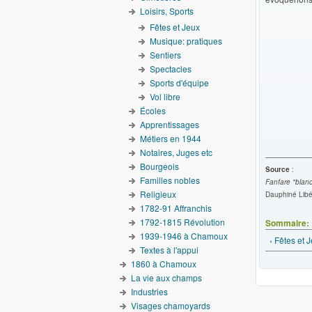
Loisirs, Sports
Fêtes et Jeux
Musique: pratiques
Sentiers
Spectacles
Sports d'équipe
Vol libre
Écoles
Apprentissages
Métiers en 1944
Notaires, Juges etc
Bourgeois
Source
:
Familles nobles
Fanfare "blan
Religieux
Dauphiné Libé
1782-91 Affranchis
1792-1815 Révolution
Sommaire:
1939-1946 à Chamoux
‹ Fêtes et 
Textes à l'appui
1860 à Chamoux
La vie aux champs
Industries
Visages chamoyards