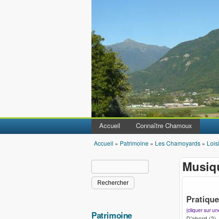
Accueil
Connaître Chamoux
Accueil
»
Patrimoine
»
Les Chamoyards
»
Lois
Vous êtes ici
Musiqu
Rechercher
Formulaire de recherche
Pratiqu
(cliquer sur u
Patrimoine
D'abord (?), 