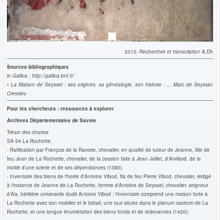
2012- Recherchet et transcription A.Dh
Sources bibliographiques
in Gallica : http://gallica.bnf.fr/
• La Maison de Seyssel : ses origines, sa généalogie, son histoire
: ... Marc de Seyssel-
Cressieu
Pour les chercheurs : ressources à explorer
Archives Départementales de Savoie
Trésor des chartes
SA 54 La Rochette.
- Ratification par François de la Ravoire, chevalier, en qualité de tuteur de Jeanne, fille de
feu Jean de La Rochette, chevalier, de la cession faite à Jean Jalliet, d'Arvillard, de la
moitié d'une scierie et de ses dépendances (1380).
- Inventaire des biens de l'hoirie d'Antoine Vibod, fils de feu Pierre Vibod, chevalier, rédigé
à l'instance de Jeanne de La Rochette, femme d'Antoine de Seyssel, chevalier, seigneur
d'Aix, héritière universelle dudit Antoine Vibod : l'inventaire comprend une maison forte à
La Rochette avec son mobilier et le bétail, une tour située dans le planum castrum de La
Rochette, et une longue énumération des biens fonds et de redevances (1420).