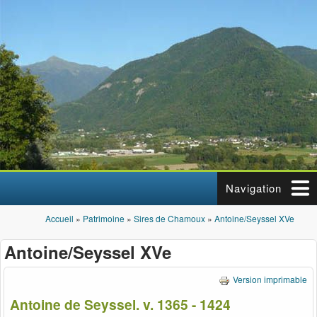
Aller au contenu principal
Navigation
Accueil
»
Patrimoine
»
Sires de Chamoux
»
Antoine/Seyssel XVe
Vous êtes ici
Antoine/Seyssel XVe
Version imprimable
Antoine de Seyssel. v. 1365 - 1424