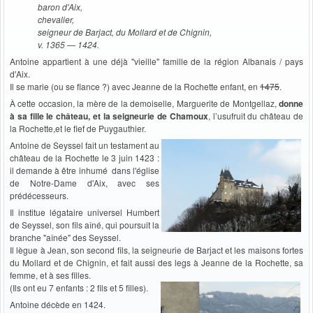
baron d'Aix,
chevalier,
seigneur de Barjact, du Mollard et de Chignin,
v. 1365 — 1424.
Antoine appartient à une déjà "vieille" famille de la région Albanais / pays
d'Aix.
Il se marie (ou se fiance ?) avec Jeanne de la Rochette enfant, en
1475
.
À cette occasion, la mère de la demoiselle, Marguerite de Montgellaz,
donne
à sa fille le château, et la seigneurie de Chamoux
, l’usufruit du château de
la Rochette,et le fief de Puygauthier.
Antoine de Seyssel fait un testament au
château de la Rochette le 3 juin 1423 :
il demande à être inhumé dans l'église
de Notre-Dame d'Aix, avec ses
prédécesseurs.
Il institue légataire universel Humbert
de Seyssel, son fils aîné, qui poursuit la
branche "aînée" des Seyssel.
Il lègue à Jean, son second fils, la seigneurie de Barjact et les maisons fortes
du Mollard et de Chignin, et fait aussi des legs à Jeanne de la Rochette, sa
femme, et à ses filles.
(Ils ont eu 7 enfants : 2 fils et 5 filles).
Antoine décède en 1424.