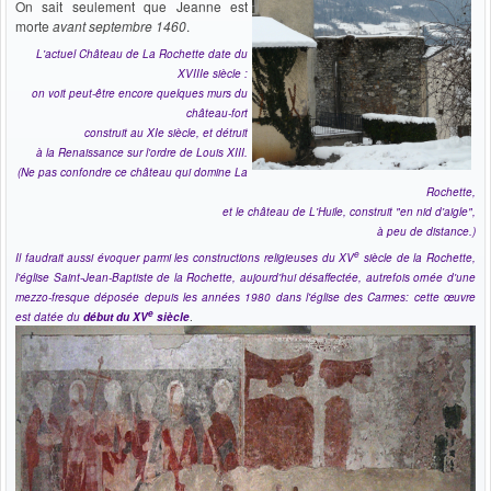
On sait seulement que Jeanne est
morte
avant septembre 1460
.
L'actuel Château de La Rochette date du
XVIIIe siècle :
on voit peut-être encore quelques murs du
château-fort
construit au XIe siècle, et détruit
à la Renaissance sur l'ordre de Louis XIII.
(Ne pas confondre ce château qui domine La
Rochette,
et le château de L'Huile, construit "en nid d'aigle",
à peu de distance.)
e
Il faudrait aussi évoquer parmi les constructions religieuses du XV
siècle de la Rochette,
l'église Saint-Jean-Baptiste de la Rochette, aujourd'hui désaffectée, autrefois ornée d'une
mezzo-fresque déposée depuis les années 1980 dans l'église des Carmes: cette œuvre
e
est datée du
début du XV
siècle
.