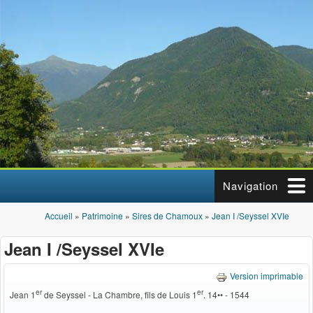
Aller au contenu principal
Navigation
Accueil
»
Patrimoine
»
Sires de Chamoux
»
Jean I /Seyssel XVIe
Vous êtes ici
Jean I /Seyssel XVIe
Version imprimable
er
er
Jean 1
de Seyssel - La Chambre, fils de Louis 1
. 14•• - 1544