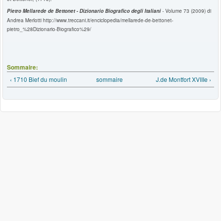
Pietro Mellarede de Bettonet
- Dizionario Biografico degli Italiani
- Volume 73 (2009) di
Andrea Merlotti http://www.treccani.it/enciclopedia/mellarede-de-bettonet-
pietro_%28Dizionario-Biografico%29/
Sommaire:
‹ 1710 Bief du moulin
sommaire
J.de Montfort XVIIIe ›