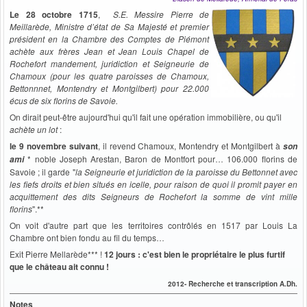
Le 28 octobre 1715
,
S.E. Messire Pierre de
Meillarède, Ministre d’état de Sa Majesté et premier
président en la Chambre des Comptes de Piémont
achète aux frères Jean et Jean Louis Chapel de
Rochefort mandement, juridiction et Seigneurie de
Chamoux (pour les quatre paroisses de Chamoux,
Bettonnnet, Montendry et Montgilbert) pour 22.000
écus de six florins de Savoie.
On dirait peut-être aujourd'hui qu'il fait une opération immobilière, ou qu'il
achète un lot
:
le 9 novembre suivant
, il revend Chamoux, Montendry et Montgilbert à
son
*
noble Joseph Arestan, Baron de Montfort pour… 106.000 florins de
ami
Savoie ; il garde "
la Seigneurie et juridiction de la paroisse du Bettonnet avec
les fiefs droits et bien situés en icelle, pour raison de quoi il promit payer en
acquittement des dits Seigneurs de Rochefort la somme de vint mille
florins
".**
On voit d'autre part que les territoires contrôlés en 1517 par Louis La
Chambre ont bien fondu au fil du temps…
Exit Pierre Mellarède*** !
12 jours : c'est bien le propriétaire le plus furtif
que le château ait connu !
2012- Recherche et transcription A.Dh.
Notes