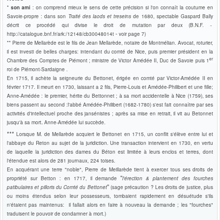
*
son ami
: on comprend mieux le sens de cette précision si l'on connaît la coutume en
Savoie-propre : dans son
Traité des laods et treseins
de 1680, spectable Gaspard Bally
décrit ce procédé qui divise le droit de mutation par deux (B.N.F. -
-
http://catalogue.bnf.fr/ark:/12148/cb30048014t
voir page 7)
** Pierre de Mellarède est le fils de Jean
Mellarède
, notaire de Montmélian.
Avocat, roturier,
il est investi de belles charges:
intendant du comté de Nice, puis
premier président en la
er
Chambre des Comptes de Piémont ;
ministre de Victor Amédée II, Duc de Savoie puis 1
roi de Piémont-Sardaigne
.
En 1715, i
l achète la seigneurie du Bettonet, érigée en comté par Victor-Amédée II en
février 1717.
Il meurt en 1730, laissant a 2 fils, Pierre-Louis et Amédée-Philibert et une fille;
Anne-Amédée : le premier, hérite du Bettonnet ;
à sa mort accidentelle à Nice
(1759)
,
ses
biens passent au second :l'abbé Amédée-Philibert
(1682-1780)
s'est fait connaître par ses
activités d'intellectuel proche des jansénistes ; après sa mise en retrait, il vit au Betonnet
.
jusqu'à sa mort
Anne-Amédée lui succède.
***
Lorsque M. de Mellarède acquiert le Bettonet en 1715, un conflit s'élève entre lui et
l'abbaye du Reton au sujet de la juridiction. Une transaction intervient en 1730, en vertu
de laquelle la juridiction des dames du Béton est limitée à leurs enclos et terres, dont
l'étendue est alors de 281 journaux, 224 toises.
En acquérant une terre "noble", Pierre de Meillarède tient à exercer tous ses droits de
"
propriété sur Betton : en 1717, il demande
l'érection & plantement des fourches
"
patibulaires et pilloris du Comté du Bettonet
(sage précaution ? Les droits de justice, plus
ou moins étendus selon leur possesseurs, tombaient rapidement en désuétude s'ils
n'étaient pas maintenus: il fallait alors en faire à nouveau la demande ; les "fourches"
traduisent le pouvoir de condamner à mort.)