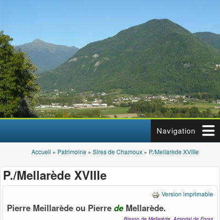
Aller au contenu principal
Navigation
Accueil
»
Patrimoine
»
Sires de Chamoux
»
P./Mellarède XVIIIe
Vous êtes ici
P./Mellarède XVIIIe
Version imprimable
Pierre Meillarède ou Pierre
de
Mellarède.
Blason de Mellarède, Armorial de Foras