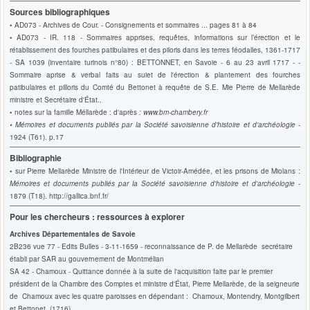
Sources bibliographiques
• AD073 - Archives de Cour. - Consignements et sommaires ... pages 81 à 84
• AD073 - IR. 118 - Sommaires apprises, requêtes, informations sur l’érection et le
rétablissement des fourches patibulaires et des piloris dans les terres féodalles, 1361-1717
- SA 1039 (inventaire turinois n°80) : BETTONNET, en Savoie - 6 au 23 avril 1717 - -
Sommaire aprise & verbal faits au suiet de l'érection & plantement des fourches
patibulaires et pilloris du Comté du Bettonet à requête de S.E. Mie Pierre de Mellarède
ministre et Secrétaire d'État..
• notes sur la famille Méllarède : d'après
: www.bm-chambery.fr
•
Mémoires et documents publiés par la Société savoisienne d'histoire et d'archéologie
-
1924 (T61). p.17
Bibliographie
• sur Pierre Mellarède Ministre de l'Intérieur de Victoir-Amédée, et les prisons de Miolans :
Mémoires et documents publiés par la Société savoisienne d'histoire et d'archéologie
-
1879 (T18). http://gallica.bnf.fr/
Pour les chercheurs : ressources à explorer
Archives Départementales de Savoie
2B236 vue 77 - Edits Bulles - 3-11-1659 - reconnaissance de P. de Mellarède secrétaire
établi par SAR au gouvernement de Montmélian
SA 42 - Chamoux - Quittance donnée à la suite de l'acquisition faite par le premier
président de la Chambre des Comptes et ministre d'État, Pierre Mellarède, de la seigneurie
de Chamoux avec les quatre paroisses en dépendant : Chamoux, Montendry, Montgilbert
et Bettonet, (1716).