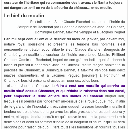
curateur de l'héritage qui va commander des travaux : le Nant a toujours
été dangereux, et il en va de la sécurité du château… et du moulin.
Le bief du moulin
Prix fait pour le Sieur Claude Blanchet curateur de l’hoirie du
Seigneur de Rochefort par lui donné à honorables Jacques Chiesaz,
Dominique Berthet, Maxime Venippé et à Jacques Peguet
L’an mil sept cent et dix et le dernier du mois de janvier
, par devant moi,
notaire royal soussigné, et présents les témoins bas nommés, s’est
personnellement établi et constitué le Sieur Claude Blanchet, Bourgeois de
Chambéry, en qualité de curateur de l’hoirie ouverte de Messire Philibert
Chappel Comte de Rochefort, lequel de son gré, en ladite qualité, donne à
tâche et prix fait à honorable Jacques Chiesaz, maître maçon habitant à la
paroisse de Chamoux, à Dominique Berthet, à Maxime Venippé tous deux
maîtres charpentiers, et à Jacques Peguet, [meunier] à Ponthurin et
Chamoux, tous ici présents et acceptant pour eux et les leurs
- et audit Jacques Chiesaz de
faire à neuf une muraille qui servira au
moulin situé dessus Chamoux, et qui réduira le ruisseau dans son canal,
pour empêcher la ruine entière des limites du château
duquel lieu,
lesquelles il prendra par fondement au-dessus de la roue duquel moulin afin
de le garantir de l’inondation, occasion duquel ruisseau laquelle muraille il
fondera de trois pieds de large avec les plus grosses pierres qu’il pourra y
mettre, et l’approfondira jusqu’à ce qu’il trouve le solin et là, pourra réduire à
deux pieds et demi au sommet d’icelle de la longueur et hauteur qu’il lui sera
ordonné pour raison de quoi il fera toutes les fondations, et fournira tous les