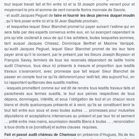
tout lequel travail fait et fini entre ici et la St Joseph proche venant pour et
moyennant le prix et somme de cent nonante florins monnaie de Savoie,
- et audit Jacques Peguet de
faire et fournir les deux pierres duquel moulin
, qu’il fera poser entre ici et la St Jean Baptiste prochain,
- et lesquelles lequel Sieur Blanchet promet lui payer suivant l’estime qui en
sera faite par des experts convenus entre eux, en lui avançant cependant le
prix qu’elle coûterait à ceux de qui il les achètera, toutes lesquelles sommes,
tant auquel Jacques Chiesaz, Dominique Berthet et Maxime Vanippé,
qu’audit Jacques Pegiuet, lequel Sieur Blanchet promet de les leur faire
payer ainsi qu’il le consent, par le présent, par les Sieurs Joseph Boysson et
François Savey, fermiers de tous les recensés dépendant de ladite hoirie
audit Chamoux, tous deux ici présents à mesure et proportion que lesdits
travaux s’avanceront, avec promesse que fait lequel Sieur Blanchet de
passer en compte tout ce qu’ils délivreront pour ledit fait, dès aujourd’hui, en
lui rapportant quittances des susdits maîtres,
- lesquels promettent comme sur est dit de rendre tous lesdits travaux faits et
parachevés aux termes susdits, le tout aux peines respectives de tous
dépens, dommages, intérêts, et sous l’obligation de tout et un chacun leurs
biens et droits quelconques présents et à venir, qu’ils se constituent tenir le
tout fait entre eux sous et avec toutes autres … promesses pour mutuelles
stipulations et acceptations intervenues au présent et par leur foi et serment
… prêté entre mes mains, soumission desdits Biens à toutes … , renonciation
à tous droits à ce [constitué] et autres clauses requises,
Fait et passé audit château de Chamoux
en présence d’Hugues, fils de feu