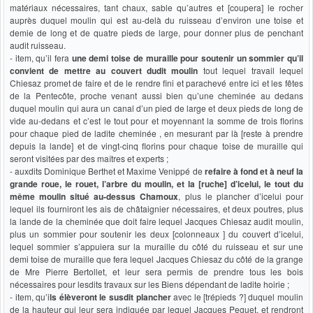
matériaux nécessaires, tant chaux, sable qu’autres et [coupera] le rocher
auprès duquel moulin qui est au-delà du ruisseau d’environ une toise et
demie de long et de quatre pieds de large, pour donner plus de penchant
audit ruisseau.
- item, qu’il fera
une demi toise de muraille pour soutenir un sommier qu’il
convient de mettre au couvert dudit moulin
tout lequel travail lequel
Chiesaz promet de faire et de le rendre fini et parachevé entre ici et les fêtes
de la Pentecôte, proche venant aussi bien qu’une cheminée au dedans
duquel moulin qui aura un canal d’un pied de large et deux pieds de long de
vide au-dedans et c’est le tout pour et moyennant la somme de trois florins
pour chaque pied de ladite cheminée , en mesurant par là [reste à prendre
depuis la lande] et de vingt-cinq florins pour chaque toise de muraille qui
seront visitées par des maîtres et experts ;
- auxdits Dominique Berthet et Maxime Venippé de
refaire à fond et à neuf la
grande roue, le rouet, l’arbre du moulin, et la [ruche] d’icelui, le tout du
même moulin situé au-dessus Chamoux
, plus le plancher d’icelui pour
lequel ils fourniront les ais de châtaignier nécessaires, et deux poutres, plus
la lande de la cheminée que doit faire lequel Jacques Chiesaz audit moulin,
plus un sommier pour soutenir les deux [colonneaux ] du couvert d’icelui,
lequel sommier s’appuiera sur la muraille du côté du ruisseau et sur une
demi toise de muraille que fera lequel Jacques Chiesaz du côté de la grange
de Mre Pierre Bertollet, et leur sera permis de prendre tous les bois
nécessaires pour lesdits travaux sur les Biens dépendant de ladite hoirie ;
- item, qu’i
ls élèveront le susdit plancher
avec le [trépieds ?] duquel moulin
de la hauteur qui leur sera indiquée par lequel Jacques Peguet, et rendront