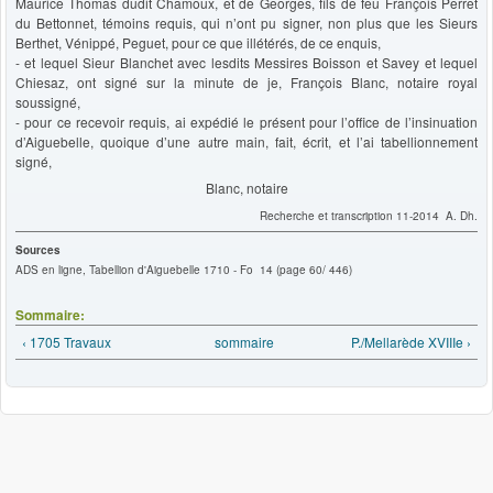
Maurice Thomas dudit Chamoux, et de Georges, fils de feu François Perret
du Bettonnet, témoins requis, qui n’ont pu signer, non plus que les Sieurs
Berthet, Vénippé, Peguet, pour ce que illétérés, de ce enquis,
- et lequel Sieur Blanchet avec lesdits Messires Boisson et Savey et lequel
Chiesaz, ont signé sur la minute de je, François Blanc, notaire royal
soussigné,
- pour ce recevoir requis, ai expédié le présent pour l’office de l’insinuation
d’Aiguebelle, quoique d’une autre main, fait, écrit, et l’ai tabellionnement
signé,
Blanc, notaire
Recherche et transcription 11-2014 A. Dh.
Sources
ADS en ligne, Tabellion d'Aiguebelle 1710 - Fo 14 (page 60/ 446)
Sommaire:
‹ 1705 Travaux
sommaire
P./Mellarède XVIIIe ›