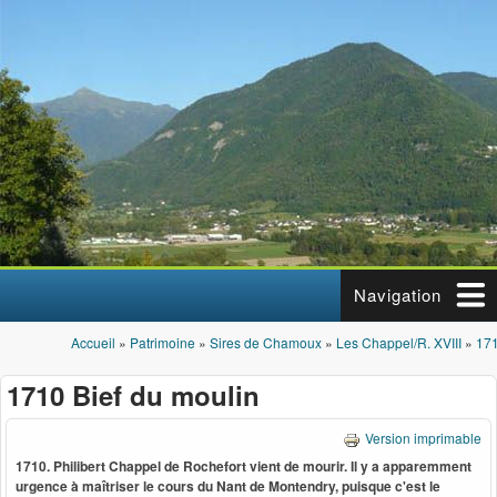
Aller au contenu principal
Navigation
Accueil
»
Patrimoine
»
Sires de Chamoux
»
Les Chappel/R. XVIII
»
171
Vous êtes ici
1710 Bief du moulin
Version imprimable
1710. Philibert Chappel de Rochefort vient de mourir. Il y a apparemment
urgence à maîtriser le cours du Nant de Montendry, puisque c'est le