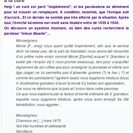
Help ! un curé est parti "inopinément", et les paroissiens se démènent
pour lui trouver un remplaçant. À condition, toutefois, que l'évêque soit
d'accord... Et ce dernier ne semble pas très affecté par la situation. Après
tout, l'évêché lui-même est resté sans titulaire entre de 1636 à 1640.
On découvre un systême étonnant, où bien des curés recherchent la
paroisse "mieux disante"...
Monseigneur,
Monsr [F…erey] nous ayant quitté inopinément, afin que le service
divin ne cesse pas, de la part du Sacristain nous avons fait rencontre
d’un prêtre notre voisin nommé Monsr [Dymile] auquel V. Grandeur a
baillé [de l’emploi et] il nous promet beaucoup, tant pour s’acquitter
dignement de son office que pour enseigner la jeunesse et même son
âge (aage) ne lui permettra pas d’absenter guieres (?) le lieu ( ?) et
comme les paroissiens l’agréent assez nous supplions trestous (tous)
V. illustrissime grandeur d’avoir la bonté d’y bailler son approbation.
Car nous ne désirons que la paix et l’union dans notre paroisse
Ce que nous espérons par la faveur et bonté ordinaire de V. grandeur,
laquelle nous supplions trestous, après nous avoir envoyé Sa Ste
bénédiction, nous aggréer…
Monseigneur
Chamoux ce […] mars 1675
Vos très humbles et obéissants
Serviteurs