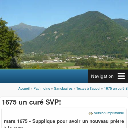
Aller au contenu principal
Navigation
Accueil
»
Patrimoine
»
Sanctuaires
»
Textes à l'appui
»
1675 un curé S
Vous êtes ici
1675 un curé SVP!
Version imprimable
mars 1675 - Supplique pour avoir un nouveau prêtre
à la cure