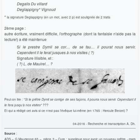
Degalis Du villard
Deglappigny* Vignoud
*
la signature Deglappigny (en un mot, avec 2 p) est soulignée de 2 traits
2ème page :
autre écriture, vraiment difficile, l'orthographe (dont la fantaisie n'aide pas la
lecture!) a été maintenue
S
i le prestre Dymil se cor… de se fau… il pourat nous servir.
Cependent il le ferat jusques à nos visites ( ?)
Signature illisible, et :
( ?) L. de Mauirel… ?
Peut-on lire : "
Si le prêtre Dymil se corrige de ses façons, il pourra nous servir. Cependant il
le fera jusqu'à nos visites"
???
Et qui a rédigé cet avis si ce n'est pas l'évêque lui-même (en 1765 : Hercule Berzet) ?
04-2016 - Recherche et transcription A. Dh.
Source
:
ADS – G Maurienne 65 – pièce 3 – Cure : supplique pour avoir un nouveau prêtre - mars