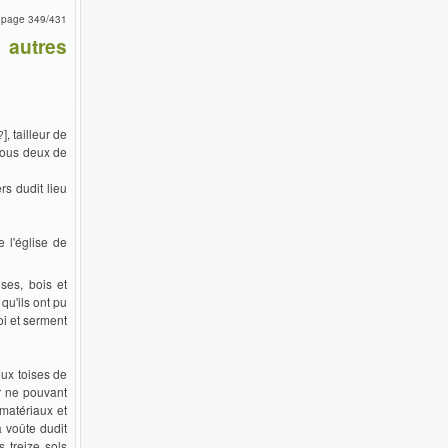
9, page 349/431
 autres
], tailleur de
?
 tous deux de
rs dudit lieu
e l'église de
ses, bois et
qu'ils ont pu
oi et serment
eux toises de
ur ne pouvant
 matériaux et
a voûte dudit
s treize sols