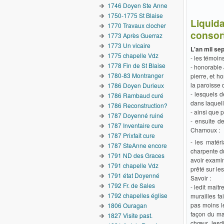
1746 Doyen Ste Anne
1750-1775 St Blaise
Liquid
1770 Travaux clocher
consor
1773 Après Guerraz
1773 Un vicaire
L'an mil sep
1775 chapelle Vdz
- les témoins
1778 Fin de St Blaise
- honorable
1780-83 Montranger
pierre, et h
la paroisse
1786 Doyen Durieux
- lesquels d
1786 Rambaud curé
dans laquell
1786 Reconstruction?
- ainsi que p
1787 Doyenné ruiné
- ensuite de
1787 Inventaire cure
Chamoux :
1787 Prixfait cure
- les matér
1787 SteAnne encore
charpente du
1791 ND des Graces
avoir examin
1791 chapelle Vdz
prêté sur le
1791 état Doyenné
Savoir :
1792 Fr. de Sales
- ledit maît
1792 chapelles église
murailles fa
pas moins le
1806 Ouragan
façon du maî
1827 Visite past.
chœur, lesdi