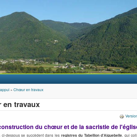
Aller au contenu principal
'appui
»
Chœur en travaux
 en travaux
Versio
construction du chœur et de la sacristie de l'églis
s ci-dessous se succèdent dans les
registres du Tabellion d'Aiguebelle
, qui col