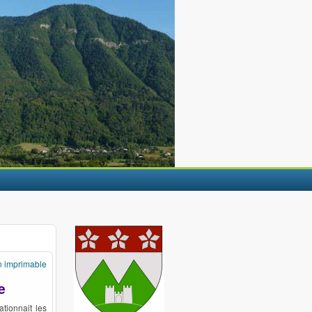
n imprimable
e
lationnait les