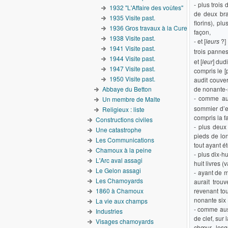
- plus trois
1932 "L'Affaire des voûtes"
de deux bra
1935 Visite past.
florins), pl
1936 Gros travaux à la Cure
façon,
1938 Visite past.
- et [
leurs
?] 
1941 Visite past.
trois panne
1944 Visite past.
et [
leur
] dud
1947 Visite past.
compris le [p
1950 Visite past.
audit couver
de nonante-si
Abbaye du Betton
- comme aus
Un membre de Malte
sommier d’e
Religieux : liste
compris la fa
Constructions civiles
- plus deux
Une catastrophe
pieds de lon
Les Communications
tout ayant ét
Chamoux à la peine
- plus dix-h
L'Arc aval assagi
huit livres (
Le Gelon assagi
- ayant de m
Les Chamoyards
aurait trou
revenant tou
1860 à Chamoux
nonante six (
La vie aux champs
- comme auss
Industries
de clef, sur 
Visages chamoyards
chœur, lesq