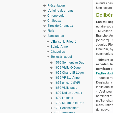
minutes des
Présentation
Une lecture 
L'origine des noms
Délibé
Chronologie
Châteaux
L’an mil sep
Sires de Chamoux
notaire sou
Fiefs
- M. Joseph 
Branche, Ant
Sanctuaires
[André ?], 
L'Église, le Prieuré
Jaquier, Pi
Sainte-Anne
Chaudin, Aym
Chapelles
communiers,
Textes à l'appui
-
dûment as
1576 Serment au Duc
excédant le
1609 Visite évêque
conférant e
1655 Chaire St-Léger
l’église dudi
1669 VP Ste-Anne
- laquelle r
Deglapigny 
1675 un curé SVP!
ladite qualit
1689 Visite past.
- c’est pou
1699 Nef en travaux
nominent et
1699 La dîme
maître char
1700 ND de Pitié Don
mensuration)
1701 Acensement
du couvert 
1702 Aumônes