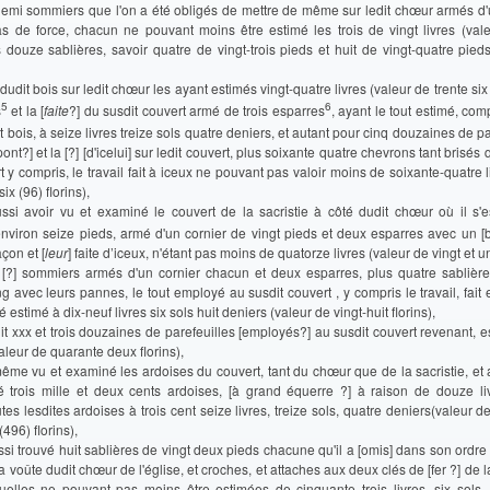
 demi sommiers que l'on a été obligés de mettre de même sur ledit chœur armés d'
s de force, chacun ne pouvant moins être estimé les trois de vingt livres (vale
us douze sablières, savoir quatre de vingt-trois pieds et huit de vingt-quatre pied
dudit bois sur ledit chœur les ayant estimés vingt-quatre livres (valeur de trente six 
5
6
s
et la [
faite
?] du susdit couvert armé de trois esparres
, ayant le tout estimé, comp
it bois, à seize livres treize sols quatre deniers, et autant pour cinq douzaines de pa
ont?] et la [?] [d'icelui] sur ledit couvert, plus soixante quatre chevrons tant brisés
t y compris, le travail fait à iceux ne pouvant pas valoir moins de soixante-quatre l
x (96) florins),
si avoir vu et examiné le couvert de la sacristie à côté dudit chœur où il s'e
nviron seize pieds, armé d'un cornier de vingt pieds et deux esparres avec un [b
çon et [
leur
] faite d’iceux, n'étant pas moins de quatorze livres (valeur de vingt et un
 [?] sommiers armés d'un cornier chacun et deux esparres, plus quatre sablièr
g avec leurs pannes, le tout employé au susdit couvert , y compris le travail, fait
é estimé à dix-neuf livres six sols huit deniers (valeur de vingt-huit florins),
uit xxx et trois douzaines de parefeuilles [employés?] au susdit couvert revenant, e
valeur de quarante deux florins),
ême vu et examiné les ardoises du couvert, tant du chœur que de la sacristie, et 
vé trois mille et deux cents ardoises, [à grand équerre ?] à raison de douze liv
tes lesdites ardoises à trois cent seize livres, treize sols, quatre deniers(valeur d
496) florins),
i trouvé huit sablières de vingt deux pieds chacune qu'il a [omis] dans son ordre 
la voûte dudit chœur de l'église, et croches, et attaches aux deux clés de [fer ?] de 
uelles ne pouvant pas moins être estimées de cinquante trois livres, six sols, 