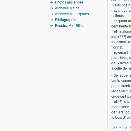
Photos anciennes
(valeur de hu
Archives Mairie
- ayant vu e
Archives Municipales
estimés de ci
Bibliographie
- et quant a
Ecoutez-Voir Billets
cent trente t
- et finalem
[daix???] em
lui estimé à
florins),
- revenant 
planchers, à 
deux livres 
à celle de n
- de laquel
ladite comm
par la susd
ledit Sieur 
ci-devant ice
- et [?] sav
menuiserie, 
deniers, pou
le bois d’ice
- de tout qu