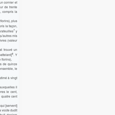
un cornier et
ur de trente
s, compris la
florins), plus
ris la façon,
7
rafeuilles
y
 qu'autres mis
ivres (valeur
st trouvé un
8
attelard]
. Y
 florins),
es de quinze
 ensemble, le
stimé à vingt
auxquelles il
res le cent,
e quatre cent
qui [servent]
la voûte dudit
huit deniers