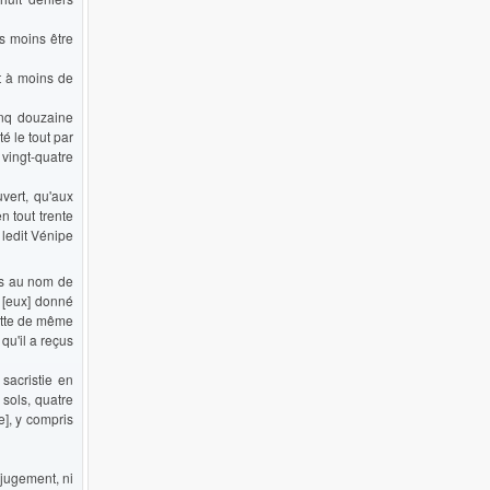
as moins être
it à moins de
cinq douzaine
é le tout par
 vingt-quatre
vert, qu'aux
en tout trente
 ledit Vénipe
es au nom de
 [eux] donné
itte de même
qu'il a reçus
 sacristie en
 sols, quatre
e], y compris
 jugement, ni