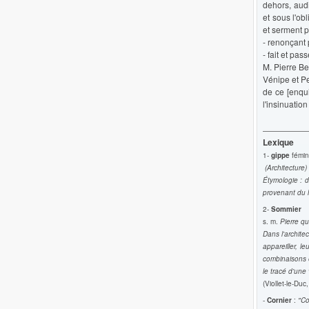
dehors, audi
et sous l'ob
et serment p
- renonçant 
- fait et pa
M. Pierre Ber
Vénipe et Pe
de ce [enqui
l'insinuatio
Lexique
1-
gippe
fémin
(Architecture)
Étymologie : d
provenant du l
2-
Sommier
s. m.
Pierre qu
Dans l'archite
appareiller, l
combinaisons e
le tracé d'une
(Viollet-le-Du
-
Cornier
:
"Co