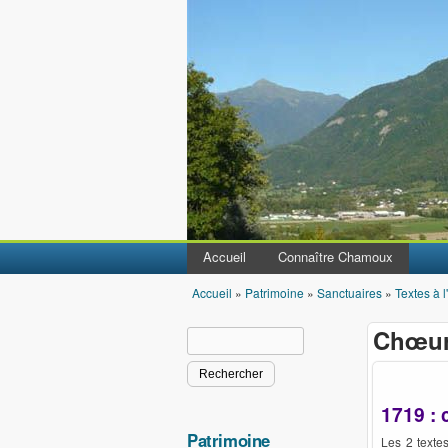
Accueil
Connaître Chamoux
Accueil
»
Patrimoine
»
Sanctuaires
»
Textes à l
Vous êtes ici
Chœur
Rechercher
Formulaire de recherche
1719
: 
Patrimoine
Les 2 texte