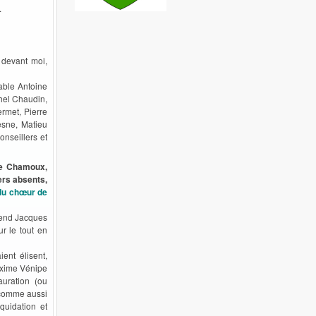
.
 devant moi,
rable Antoine
chel Chaudin,
rmet, Pierre
esne, Matieu
onseillers et
de Chamoux,
ers absents,
 du chœur de
érend Jacques
r le tout en
ent élisent,
axime Vénipe
auration (ou
r comme aussi
quidation et