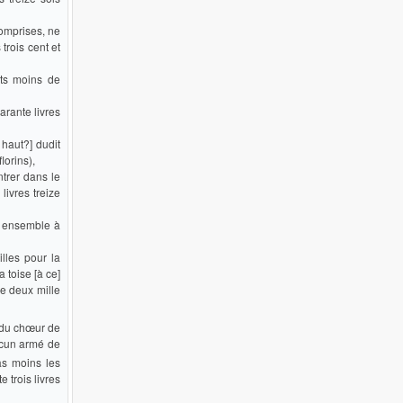
comprises, ne
trois cent et
its moins de
arante livres
 haut?] dudit
lorins),
ntrer dans le
livres treize
s ensemble à
illes pour la
a toise [à ce]
de deux mille
t du chœur de
acun armé de
as moins les
e trois livres