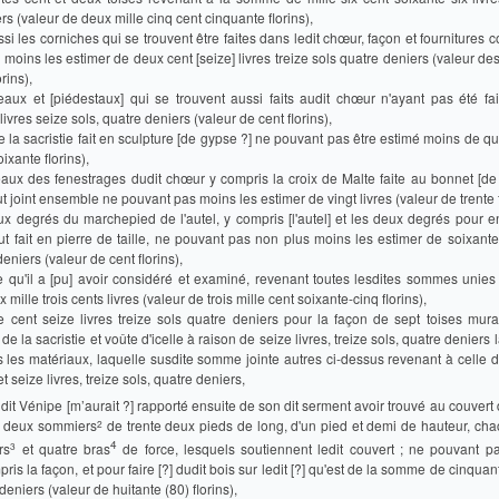
rs (valeur de deux mille cinq cent cinquante florins),
i les corniches qui se trouvent être faites dans ledit chœur, façon et fournitures 
moins les estimer de deux cent [seize] livres treize sols quatre deniers (valeur des 
orins),
teaux et [piédestaux] qui se trouvent aussi faits audit chœur n'ayant pas été fa
livres seize sols, quatre deniers (valeur de cent florins),
 de la sacristie fait en sculpture [de gypse ?] ne pouvant pas être estimé moins de qu
ixante florins),
eaux des fenestrages dudit chœur y compris la croix de Malte faite au bonnet [de
ut joint ensemble ne pouvant pas moins les estimer de vingt livres (valeur de trente f
ux degrés du marchepied de l'autel, y compris [l'autel] et les deux degrés pour e
ut fait en pierre de taille, ne pouvant pas non plus moins les estimer de soixante 
eniers (valeur de cent florins),
ce qu'il a [pu] avoir considéré et examiné, revenant toutes lesdites sommes unie
 mille trois cents livres (valeur de trois mille cent soixante-cinq florins),
e cent seize livres treize sols quatre deniers pour la façon de sept toises mura
de la sacristie et voûte d'icelle à raison de seize livres, treize sols, quatre deniers l
 les matériaux, laquelle susdite somme jointe autres ci-dessus revenant à celle 
t seize livres, treize sols, quatre deniers,
udit Vénipe [m’aurait ?] rapporté ensuite de son dit serment avoir trouvé au couver
2
se deux sommiers
de trente deux pieds de long, d'un pied et demi de hauteur, ch
4
3
rs
et quatre bras
de force, lesquels soutiennent ledit couvert ; ne pouvant p
ris la façon, et pour faire [?] dudit bois sur ledit [?] qu'est de la somme de cinquant
 deniers (valeur de huitante (80) florins),