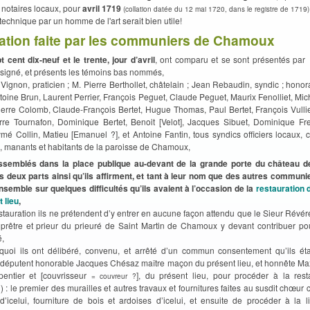
 notaires locaux, pour
avril 1719
(collation datée du 12 mai 1720, dans le registre de 1719)
technique par un homme de l'art serait bien utile!
ration faite par les communiers de Chamoux
t cent dix-neuf et le trente, jour d’avril
, ont comparu et se sont présentés par
ssigné, et présents les témoins bas nommés,
Vignon, praticien ; M. Pierre Berthollet, châtelain ; Jean Rebaudin, syndic ; hono
oine Brun, Laurent Perrier, François Peguet, Claude Peguet, Maurix Fenolliet, Mi
Pierre Colomb, Claude-François Bertet, Hugue Thomas, Paul Bertet, François Vullie
erre Tournafon, Dominique Bertet, Benoit [Velot], Jacques Sibuet, Dominique Fr
é Collin, Matieu [Emanuel ?], et Antoine Fantin, tous syndics officiers locaux, c
 manants et habitants de la paroisse de Chamoux,
semblés dans la place publique au-devant de la grande porte du château 
s deux parts ainsi qu’ils affirment, et tant à leur nom que des autres communi
nsemble sur quelques difficultés qu’ils avaient à l’occasion de la
restauration
t lieu
,
estauration ils ne prétendent d’y entrer en aucune façon attendu que le Sieur Rév
prêtre et prieur du prieuré de Saint Martin de Chamoux y devant contribuer pou
é,
rquoi ils ont délibéré, convenu, et arrêté d’un commun consentement qu’ils étai
 députent honorable Jacques Chésaz maître maçon du présent lieu, et honnête M
pentier et [couvrisseur
], du présent lieu, pour procéder à la rest
= couvreur ?
 : le premier des murailles et autres travaux et fournitures faites au susdit chœu
d’icelui, fourniture de bois et ardoises d’icelui, et ensuite de procéder à la li