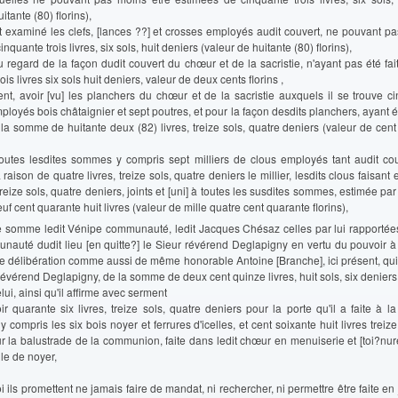
itante (80) florins),
t examiné les clefs, [lances ??] et crosses employés audit couvert, ne pouvant p
nquante trois livres, six sols, huit deniers (valeur de huitante (80) florins),
u regard de la façon dudit couvert du chœur et de la sacristie, n'ayant pas été fa
rois livres six sols huit deniers, valeur de deux cents florins ,
ent, avoir [vu] les planchers du chœur et de la sacristie auxquels il se trouve 
ployés bois châtaignier et sept poutres, et pour la façon desdits planchers, ayant ét
 la somme de huitante deux (82) livres, treize sols, quatre deniers (valeur de cent
toutes lesdites sommes y compris sept milliers de clous employés tant audit cou
raison de quatre livres, treize sols, quatre deniers le millier, lesdits clous faisant 
treize sols, quatre deniers, joints et [uni] à toutes les susdites sommes, estimée par
euf cent quarante huit livres (valeur de mille quatre cent quarante florins),
le somme ledit Vénipe communauté, ledit Jacques Chésaz celles par lui rapporté
unauté dudit lieu [en quitte?] le Sieur révérend Deglapigny en vertu du pouvoir à
ite délibération comme aussi de même honorable Antoine [Branche], ici présent, qu
Révérend Deglapigny, de la somme de deux cent quinze livres, huit sols, six deniers 
lui, ainsi qu'il affirme avec serment
oir quarante six livres, treize sols, quatre deniers pour la porte qu'il a faite à la
y compris les six bois noyer et ferrures d'icelles, et cent soixante huit livres treize
r la balustrade de la communion, faite dans ledit chœur en menuiserie et [toi?nur
lle de noyer,
oi ils promettent ne jamais faire de mandat, ni rechercher, ni permettre être faite en