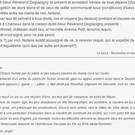
t Sieur Révérend Deglapigny ici présent et acceptant Vénipe de tous dépens [d'us
ligation de leurs biens et de ceux de ladite communauté sous [constituxxx] d'iceux 
rêtés entre les mains de moi, Notaire,
par leur dit serment à tous droits, lois et moyens [au-dessus] contraire et clauses re
ssé à Chamoux dans la maison dudit Sieur Révérend Deglapigny, présents :
thollet, châtelain dudit lieu, et honnête Antoine Petit, témoins requis,
tit n'ont signé, pour ne pas savoir,
s ?] par moi, Notaire susdit soussigné de ce, à recevoir requis, qui ai expédié [le
n d'Aiguebelle, quoi que par autre soit [exempt?]
10-2012 - Recherche et tra
in
 Cloison formée par du plâtre et des briques placées de champ l’une sur l’autre.
ériverait d’un verbe du patois de Suisse romande giper ou agiper, présent aussi dans le Dauphin
atin gypsum (« gypse », « plâtre »). Mot décrit par Stendhal, originaire de Grenoble, mort en 184
i reçoit un arc ou une réunion d'arcs, qui leur sert de naissance, de point de départ.
cture du moyen âge, les arcs remplissant un rôle très-important, les sommiers, la manière de les t
eur pose, ont préoccupé les constructeurs. Ceux-ci sont arrivés, vers le milieu du XIIIe siècle, à
t à une perfection d'exécution dans la manière de construire les voûtes, qui n'ont point été ég
 voûte en arcs d'ogives, par exemple, toutes les difficultés viennent se résoudre dans les sommier
c, Dictionnaire raisonné de l’architecture française du XIe au XVIe siècle/Sommier)
in, angle"