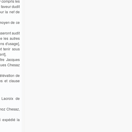
y compris les
faveur dudit
our la nef de
 moyen de ce
sseront audit
e les autres
ns d'usage],
t tenir sous
nt],
ître Jacques
cques Chesaz
’élévation de
es et clause
 Lacroix de
omoz Chesaz,
i expédié la