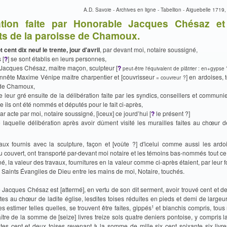
A.D. Savoie - Archives en ligne - Tabellion - Aiguebelle 171
ation faite par Honorable Jacques Chésaz et
ts de la paroisse de Chamoux.
t cent dix neuf le trente, jour d'avril
, par devant moi, notaire soussigné,
 [
?
] se sont établis en leurs personnes,
 Jacques Chésaz, maître maçon, sculpteur [
?
peut-être l'équivalent de plâtrier : en+gypse 
onnête Maxime Vénipe maître charpentier et [couvrisseur
] en ardoises,
= couvreur ?
 de Chamoux,
e leur gré ensuite de la délibération faite par les syndics, conseillers et communie
e ils ont été nommés et députés pour le fait ci-après,
ar acte par moi, notaire soussigné, [iceux] ce jourd’hui [
?
le présent ?]
 laquelle délibération après avoir dûment visité les murailles faites au chœur d
iaux fournis avec la sculpture, façon et [voûte ?] d'icelui comme aussi les ardoi
 couvert, ont transporté par-devant moi notaire et les témoins bas-nommés tout ce 
é, la valeur des travaux, fournitures en la valeur comme ci-après étaient, par leur f
s Saints Évangiles de Dieu entre les mains de moi, Notaire, touchés.
re Jacques Chésaz est [attermé], en vertu de son dit serment, avoir trouvé cent et d
ites au chœur de ladite église, lesdites toises réduites en pieds et demi de large
1
s estimer telles quelles, se trouvent être faites, gippés
et blanchis compris, tous
tre de la somme de [seize] livres treize sols quatre deniers pontoise, y compris l
tes cent et deux toises revenant à la somme de mille six cent soixante six livre