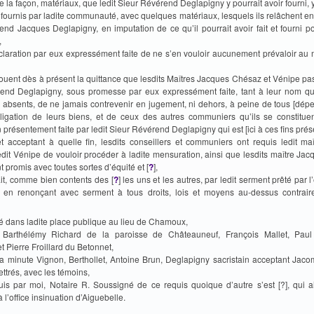
e la façon, matériaux, que ledit Sieur Révérend Deglapigny y pourrait avoir fourni, 
ournis par ladite communauté, avec quelques matériaux, lesquels ils relâchent en 
nd Jacques Deglapigny, en imputation de ce qu’il pourrait avoir fait et fourni p
,
éclaration par eux expressément faite de ne s’en vouloir aucunement prévaloir au
avouent dès à présent la quittance que lesdits Maîtres Jacques Chésaz et Vénipe pa
end Deglapigny, sous promesse par eux expressément faite, tant à leur nom qu
absents, de ne jamais contrevenir en jugement, ni dehors, à peine de tous [dépe
bligation de leurs biens, et de ceux des autres communiers qu’ils se constituen
n présentement faite par ledit Sieur Révérend Deglapigny qui est [ici à ces fins prése
et acceptant à quelle fin, lesdits conseillers et communiers ont requis ledit ma
edit Vénipe de vouloir procéder à ladite mensuration, ainsi que lesdits maître Ja
t promis avec toutes sortes d’équité et [
?
],
fait, comme bien contents des [
?
] les uns et les autres, par ledit serment prêté par l
 en renonçant avec serment à tous droits, lois et moyens au-dessus contrair
ssé dans ladite place publique au lieu de Chamoux,
) Barthélémy Richard de la paroisse de Châteauneuf, François Mallet, Paul
t Pierre Froillard du Betonnet,
 la minute Vignon, Berthollet, Antoine Brun, Deglapigny sacristain acceptant Jac
lettrés, avec les témoins,
uis par moi, Notaire R. Soussigné de ce requis quoique d’autre s’est [?], qui a
 l’office insinuation d’Aiguebelle.