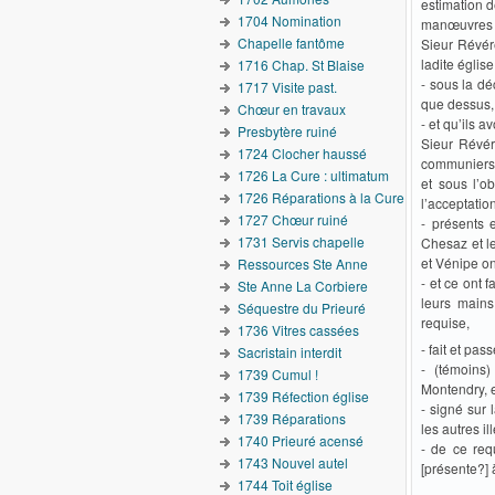
estimation d
1704 Nomination
manœuvres f
Chapelle fantôme
Sieur Révére
ladite église
1716 Chap. St Blaise
- sous la d
1717 Visite past.
que dessus,
Chœur en travaux
- et qu’ils 
Presbytère ruiné
Sieur Révér
1724 Clocher haussé
communiers 
1726 La Cure : ultimatum
et sous l’o
1726 Réparations à la Cure
l’acceptatio
1727 Chœur ruiné
- présents 
1731 Servis chapelle
Chesaz et l
et Vénipe on
Ressources Ste Anne
- et ce ont 
Ste Anne La Corbiere
leurs mains
Séquestre du Prieuré
requise,
1736 Vitres cassées
- fait et pa
Sacristain interdit
- (témoins
1739 Cumul !
Montendry, e
1739 Réfection église
- signé sur
1739 Réparations
les autres il
1740 Prieuré acensé
- de ce req
1743 Nouvel autel
[présente?] à
1744 Toit église