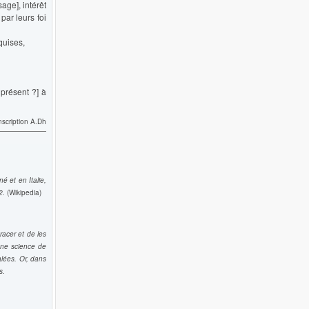
age], intérêt
par leurs foi
quises,
 présent ?] à
nscription A.Dh
é et en Italie,
2.
(Wikipedia)
racer et de les
 une science de
alées. Or, dans
s.