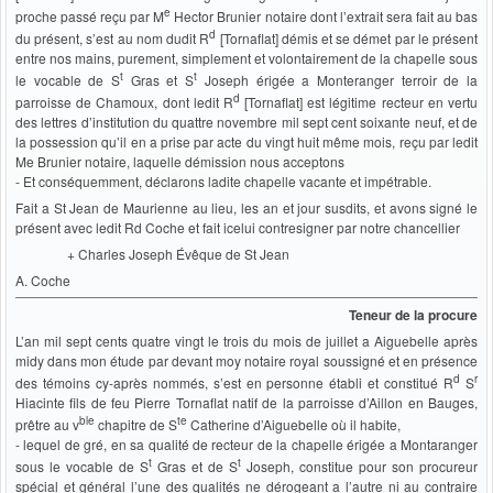
e
proche passé reçu par M
Hector Brunier notaire dont l’extrait sera fait au bas
d
du présent, s’est au nom dudit R
[Tornaflat] démis et se démet par le présent
entre nos mains, purement, simplement et volontairement de la chapelle sous
t
t
le vocable de S
Gras et S
Joseph érigée a Monteranger terroir de la
d
parroisse de Chamoux, dont ledit R
[Tornaflat] est légitime recteur en vertu
des lettres d’institution du quattre novembre mil sept cent soixante neuf, et de
la possession qu’il en a prise par acte du vingt huit même mois, reçu par ledit
Me Brunier notaire, laquelle démission nous acceptons
- Et conséquemment, déclarons ladite chapelle vacante et impétrable.
Fait a St Jean de Maurienne au lieu, les an et jour susdits, et avons signé le
présent avec ledit Rd Coche et fait icelui contresigner par notre chancellier
+ Charles Joseph Évêque de St Jean
A. Coche
Teneur de la procure
L’an mil sept cents quatre vingt le trois du mois de juillet a Aiguebelle après
midy dans mon étude par devant moy notaire royal soussigné et en présence
d
r
des témoins cy-après nommés, s’est en personne établi et constitué R
S
Hiacinte fils de feu Pierre Tornaflat natif de la parroisse d’Aillon en Bauges,
ble
te
prêtre au v
chapitre de S
Catherine d’Aiguebelle où il habite,
- lequel de gré, en sa qualité de recteur de la chapelle érigée a Montaranger
t
t
sous le vocable de S
Gras et de S
Joseph, constitue pour son procureur
spécial et général l’une des qualités ne dérogeant a l’autre ni au contraire