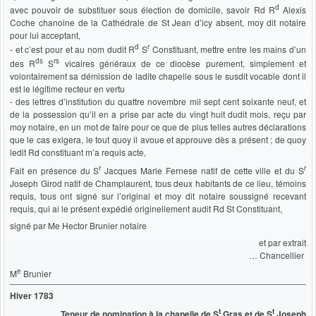
d
avec pouvoir de substituer sous élection de domicile, savoir Rd R
Alexis
Coche chanoine de la Cathédrale de St Jean d’icy absent, moy dit notaire
pour lui acceptant,
d
r
- et c’est pour et au nom dudit R
S
Constituant, mettre entre les mains d’un
ds
rs
des R
S
vicaires généraux de ce diocèse purement, simplement et
volontairement sa démission de ladite chapelle sous le susdit vocable dont il
est le légitime recteur en vertu
- des lettres d’institution du quattre novembre mil sept cent soixante neuf, et
de la possession qu’il en a prise par acte du vingt huit dudit mois, reçu par
moy notaire, en un mot de faire pour ce que de plus telles autres déclarations
que le cas exigera, le tout quoy il avoue et approuve dès a présent ; de quoy
ledit Rd constituant m’a requis acte,
r
r
Fait en présence du S
Jacques Marie Fernese natif de cette ville et du S
Joseph Girod natif de Champlaurent, tous deux habitants de ce lieu, témoins
requis, tous ont signé sur l’original et moy dit notaire soussigné recevant
requis, qui ai le présent expédié originellement audit Rd St Constituant,
signé par Me Hector Brunier notaire
et par extrait
… Chancellier
e
M
Brunier
Hiver 1783
t
t
Teneur de nomination à la chapelle de S
Gras et de S
Joseph