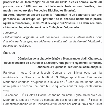
propriétaire de Montranger au début du XVIIIe siècle) semble avoir du
pouvoir; vers 1780, on voit ici intervenir trois autres familles, des
magistrats locaux (les Feyge, les Didollet, les Brunier)
.
En effet, longtemps encore après la "fondation" d'un sanctuaire par une
personne ou un groupe les "patrons" de la chapelle nomment le prêtre
(qu'ils rémunèreront); mais c'est l'évêque qui l'institue. Les deux recteurs
cités de la chapelle viennent de la Collégiale d'Aiguebelle.
Remarque :
L'orthographe originale a été conservée (variations intéressantes pour
l’histoire de la langue, les rédacteurs maîtrisant manifestement l’écriture) ;
ponctuation restituée
.
Été 1780
Démission de la chapelle érigée a Montaranger dudit Chamoux,
sous le vocable de St Gras et St Joseph, faite par Rd Hyacinte [Tornaflat],
chanoine d’Aiguebelle, recteur de ladite chapelle
Par-devant nous, Charles-Joseph Compans de Brichanteau, par la
t
miséricorde de Dieu et l’authorité du S
Siège apostolique, Évêque de
t
Maurienne et prince d’Aiguebelle a la ville de S
Jean de Maurienne, dans
notre palais Épiscopal, ce jourd’hui cinquième août mil sept cents quatre
vingt
d
- a comparu R
Sr Alexis Coche, chanoine en notre Église Cathédrale de
d
Maurienne, lequel en vertu du mandat spécial a lui donné par R
Hiacinte
[Tornaflat] chanoine en la Collégiale d’Aiguebelle par acte du troisième juillet