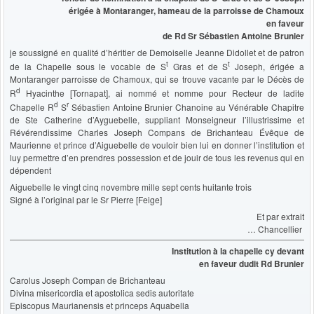
érigée à Montaranger, hameau de la parroisse de Chamoux
en faveur
de Rd Sr Sébastien Antoine Brunier
je soussigné en qualité d’héritier de Demoiselle Jeanne Didollet et de patron
t
t
de la Chapelle sous le vocable de S
Gras et de S
Joseph, érigée a
Montaranger parroisse de Chamoux, qui se trouve vacante par le Décès de
d
R
Hyacinthe [Tornapat], ai nommé et nomme pour Recteur de ladite
d
r
Chapelle R
S
Sébastien Antoine Brunier Chanoine au Vénérable Chapitre
de Ste Catherine d’Ayguebelle, suppliant Monseigneur l’illustrissime et
Révérendissime Charles Joseph Compans de Brichanteau Évêque de
Maurienne et prince d’Aiguebelle de vouloir bien lui en donner l’institution et
luy permettre d’en prendres possession et de jouir de tous les revenus qui en
dépendent
Aiguebelle le vingt cinq novembre mille sept cents huitante trois
Signé à l’original par le Sr Pierre [Feige]
Et par extrait
… Chancellier
Institution à la chapelle cy devant
en faveur dudit Rd Brunier
Carolus Joseph Compan de Brichanteau
Divina misericordia et apostolica sedis autoritate
Episcopus Maurianensis et princeps Aquabella