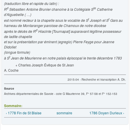
(traduction libre et rapide du latin) :
d
te
R
Sébastien Antoine Brunier chanoine à la Collégiale
S
Catherine
d’Aiguebelle ( …)
t
t
est nommé recteur à la chapelle sous le vocable de
S
Joseph et
S
Gars au
hameau de Montaranger paroisse de Chamoux de notre diocèse
d
après le décès de R
Hiacinte [Tournapat] auparavant légitime possesseur
de ladite chapelle
et sur la présentation par éminent (egregio) Pierre Feyge pour Jeanne
Didollet
(longue formule)
t
à S
Jean de Maurienne en notre palais épiscopal le trente décembre 1783
+ Charles Joseph Évêque de St Jean
A. Coche
2015-04 - Recherche et transcription A. Dh.
Source
Archives départementales de Savoie - cote G Maurienne 39, F° 57-58 et F° 152-153
Sommaire:
‹ 1778 Fin de St Blaise
sommaire
1786 Doyen Durieux ›