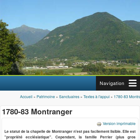
Aller au contenu principal
Navigation
Accueil
»
Patrimoine
»
Sanctuaires
»
Textes à l'appui
»
1780-83 Montr
Vous êtes ici
1780-83 Montranger
Version imprimable
Le statut de la chapelle de Montranger n'est pas facilement lisible. Elle est
"propriété ecclésiatique". Cependant, la famille Perrier (plus gros