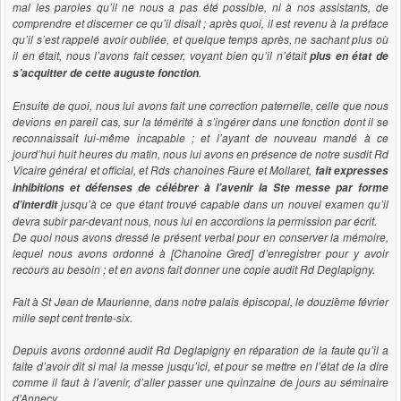
mal les paroles qu’il ne nous a pas été possible, ni à nos assistants, de
comprendre et discerner ce qu’il disait ; après quoi, il est revenu à la préface
qu’il s’est rappelé avoir oubliée, et quelque temps après, ne sachant plus où
il en était, nous l’avons fait cesser, voyant bien qu’il n’était
plus en état de
.
s’acquitter de cette auguste fonction
Ensuite de quoi, nous lui avons fait une correction paternelle, celle que nous
devions en pareil cas, sur la témérité à s’ingérer dans une fonction dont il se
reconnaissait lui-même incapable ; et l’ayant de nouveau mandé à ce
jourd’hui huit heures du matin, nous lui avons en présence de notre susdit Rd
Vicaire général et official, et Rds chanoines Faure et Mollaret,
fait expresses
inhibitions et défenses de célébrer à l’avenir la Ste messe par forme
jusqu’à ce que étant trouvé capable dans un nouvel examen qu’il
d’interdit
devra subir par-devant nous, nous lui en accordions la permission par écrit.
De quoi nous avons dressé le présent verbal pour en conserver la mémoire,
lequel nous avons ordonné à [Chanoine Gred] d’enregistrer pour y avoir
recours au besoin ; et en avons fait donner une copie audit Rd Deglapigny.
Fait à St Jean de Maurienne, dans notre palais épiscopal, le douzième février
mille sept cent trente-six.
Depuis avons ordonné audit Rd Deglapigny en réparation de la faute qu’il a
faite d’avoir dit si mal la messe jusqu’ici, et pour se mettre en l’état de la dire
comme il faut à l’avenir, d’aller passer une quinzaine de jours au séminaire
d’Annecy