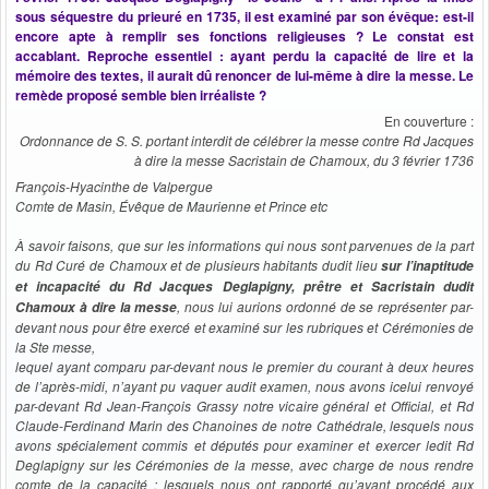
sous séquestre du prieuré en 1735, il est examiné par son évêque: est-il
encore apte à remplir ses fonctions religieuses ? Le constat est
accablant. Reproche essentiel : ayant perdu la capacité de lire et la
mémoire des textes, il aurait dû renoncer de lui-même à dire la messe. Le
remède proposé semble bien irréaliste ?
En couverture :
Ordonnance de S. S. portant interdit de célébrer la messe contre Rd Jacques
à dire la messe Sacristain de Chamoux, du 3 février 1736
François-Hyacinthe de Valpergue
Comte de Masin, Évêque de Maurienne et Prince etc
À savoir faisons, que sur les informations qui nous sont parvenues de la part
du Rd Curé de Chamoux et de plusieurs habitants dudit lieu
sur l’inaptitude
et incapacité du Rd Jacques Deglapigny, prêtre et Sacristain dudit
, nous lui aurions ordonné de se représenter par-
Chamoux à dire la messe
devant nous pour être exercé et examiné sur les rubriques et Cérémonies de
la Ste messe,
lequel ayant comparu par-devant nous le premier du courant à deux heures
de l’après-midi, n’ayant pu vaquer audit examen, nous avons icelui renvoyé
par-devant Rd Jean-François Grassy notre vicaire général et Official, et Rd
Claude-Ferdinand Marin des Chanoines de notre Cathédrale, lesquels nous
avons spécialement commis et députés pour examiner et exercer ledit Rd
Deglapigny sur les Cérémonies de la messe, avec charge de nous rendre
comte de la capacité ; lesquels nous ont rapporté qu’ayant procédé aux