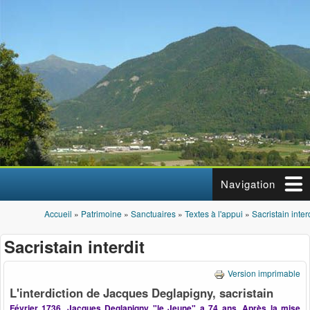
Aller au contenu principal
Navigation
Accueil
»
Patrimoine
»
Sanctuaires
»
Textes à l'appui
»
Sacristain inter
Vous êtes ici
Sacristain interdit
Version imprimable
L'interdiction de Jacques Deglapigny, sacristain
Février 1736.
Jacques Deglapigny "le Jeune" a 74 ans.
Après la mise