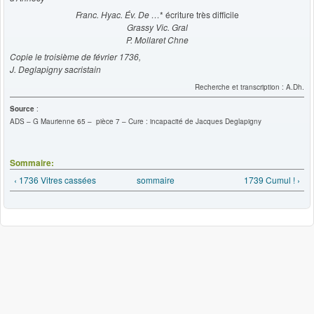
Franc. Hyac. Év. De …
* écriture très difficile
Grassy Vic. Gral
P. Mollaret Chne
Copie le troisième de février 1736,
J. Deglapigny sacristain
Recherche et transcription : A.Dh.
Source
:
ADS – G Maurienne 65 – pièce 7 – Cure : incapacité de Jacques Deglapigny
Sommaire:
‹ 1736 Vitres cassées
sommaire
1739 Cumul ! ›