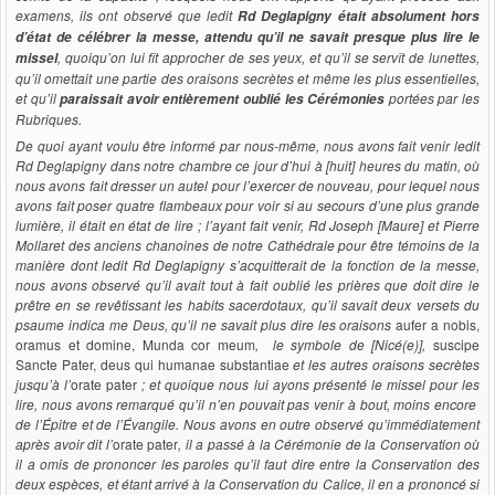
examens, ils ont observé que ledit
Rd Deglapigny était absolument hors
d’état de célébrer la messe, attendu qu’il ne savait presque plus lire le
, quoiqu’on lui fît approcher de ses yeux, et qu’il se servît de lunettes,
missel
qu’il omettait une partie des oraisons secrètes et même les plus essentielles,
et qu’il
portées par les
paraissait avoir entièrement oublié les Cérémonies
Rubriques.
De quoi ayant voulu être informé par nous-même, nous avons fait venir ledit
Rd Deglapigny dans notre chambre ce jour d’hui à [huit] heures du matin, où
nous avons fait dresser un autel pour l’exercer de nouveau, pour lequel nous
avons fait poser quatre flambeaux pour voir si au secours d’une plus grande
lumière, il était en état de lire ; l’ayant fait venir, Rd Joseph [Maure] et Pierre
Mollaret des anciens chanoines de notre Cathédrale pour être témoins de la
manière dont ledit Rd Deglapigny s’acquitterait de la fonction de la messe,
nous avons observé qu’il avait tout à fait oublié les prières que doit dire le
prêtre en se revêtissant les habits sacerdotaux, qu’il savait deux versets du
psaume indica me Deus, qu’il ne savait plus dire les oraisons
aufer a nobis,
oramus et domine, Munda cor meum
, le symbole de [Nicé(e)],
suscipe
Sancte Pater, deus qui humanae substantiae
et les autres oraisons secrètes
jusqu’à l’
orate pater
; et quoique nous lui ayons présenté le missel pour les
lire, nous avons remarqué qu’il n’en pouvait pas venir à bout, moins encore
de l’Épitre et de l’Évangile. Nous avons en outre observé qu’immédiatement
après avoir dit l’
orate pater
, il a passé à la Cérémonie de la Conservation où
il a omis de prononcer les paroles qu’il faut dire entre la Conservation des
deux espèces, et étant arrivé à la Conservation du Calice, il en a prononcé si