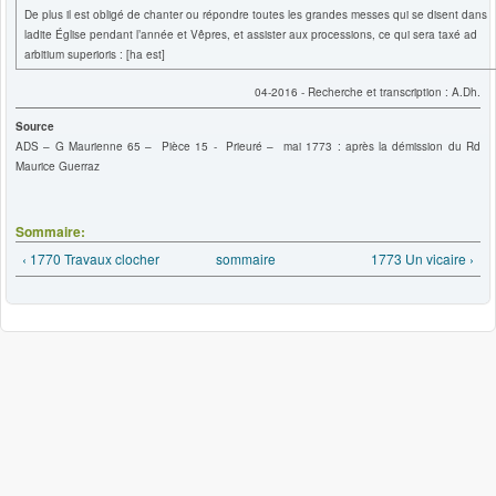
De plus il est obligé de chanter ou répondre toutes les grandes messes qui se disent dans
ladite Église pendant l’année et Vêpres, et assister aux processions, ce qui sera taxé ad
arbitium superioris : [ha est]
04-2016 - Recherche et transcription : A.Dh.
Source
ADS – G Maurienne 65 – Pièce 15 - Prieuré – mai 1773 : après la démission du Rd
Maurice Guerraz
Sommaire:
‹ 1770 Travaux clocher
sommaire
1773 Un vicaire ›