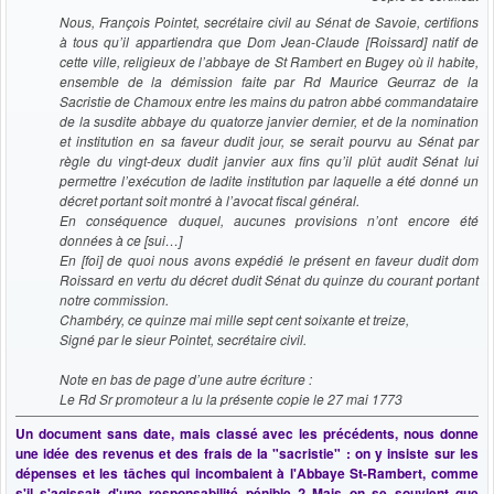
Nous, François Pointet, secrétaire civil au Sénat de Savoie, certifions
à tous qu’il appartiendra que Dom Jean-Claude [Roissard] natif de
cette ville, religieux de l’abbaye de St Rambert en Bugey où il habite,
ensemble de la démission faite par Rd Maurice Geurraz de la
Sacristie de Chamoux entre les mains du patron abbé commandataire
de la susdite abbaye du quatorze janvier dernier, et de la nomination
et institution en sa faveur dudit jour, se serait pourvu au Sénat par
règle du vingt-deux dudit janvier aux fins qu’il plût audit Sénat lui
permettre l’exécution de ladite institution par laquelle a été donné un
décret portant soit montré à l’avocat fiscal général.
En conséquence duquel, aucunes provisions n’ont encore été
données à ce [sui…]
En [foi] de quoi nous avons expédié le présent en faveur dudit dom
Roissard en vertu du décret dudit Sénat du quinze du courant portant
notre commission.
Chambéry, ce quinze mai mille sept cent soixante et treize,
Signé par le sieur Pointet, secrétaire civil.
Note en bas de page d’une autre écriture :
Le Rd Sr promoteur a lu la présente copie le 27 mai 1773
Un document sans date, mais classé avec les précédents, nous donne
une idée des revenus et des frais de la "sacristie" : on y insiste sur les
dépenses et les tâches qui incombaient à l'Abbaye St-Rambert, comme
s'il s'agissait d'une responsabilité pénible ? Mais on se souvient que