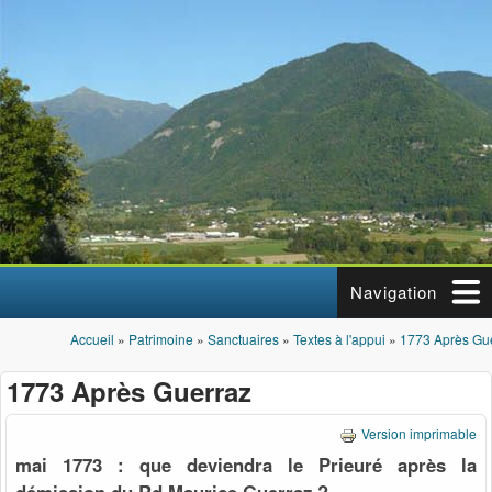
Aller au contenu principal
Navigation
Accueil
»
Patrimoine
»
Sanctuaires
»
Textes à l'appui
»
1773 Après Gu
Vous êtes ici
1773 Après Guerraz
Version imprimable
mai 1773 : que deviendra le Prieuré après la
démission du Rd Maurice Guerraz ?