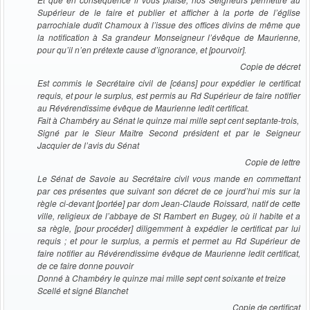
Supérieur de le faire et publier et afficher à la porte de l’église
parrochiale dudit Chamoux à l’issue des offices divins de même que
la notification à Sa grandeur Monseigneur l’évêque de Maurienne,
pour qu’il n’en prétexte cause d’ignorance, et [pourvoir].
Copie de décret
Est commis le Secrétaire civil de [céans] pour expédier le certificat
requis, et pour le surplus, est permis au Rd Supérieur de faire notifier
au Révérendissime évêque de Maurienne ledit certificat.
Fait à Chambéry au Sénat le quinze mai mille sept cent septante-trois,
Signé par le Sieur Maître Second président et par le Seigneur
Jacquier de l’avis du Sénat
Copie de lettre
Le Sénat de Savoie au Secrétaire civil vous mande en commettant
par ces présentes que suivant son décret de ce jourd’hui mis sur la
règle ci-devant [portée] par dom Jean-Claude Roissard, natif de cette
ville, religieux de l’abbaye de St Rambert en Bugey, où il habite et a
sa règle, [pour procéder] diligemment à expédier le certificat par lui
requis ; et pour le surplus, a permis et permet au Rd Supérieur de
faire notifier au Révérendissime évêque de Maurienne ledit certificat,
de ce faire donne pouvoir
Donné à Chambéry le quinze mai mille sept cent soixante et treize
Scellé et signé Blanchet
Copie de certificat