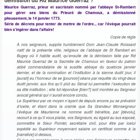
Maurice Guerraz, prieur et sacristain nommé par l'abbaye St-Rambert
pour gérer ses biens du Prieuré de Chamoux, a démissionné
piteusement, le 14 janvier 1773.
Série de décrets pour tenter de mettre de l'ordre... car l'évêque pourrait
bien s'ingérer dans l'affaire!
Copie de règle
À nos seigneurs, supplie humblement Dom Jean-Claude Roissard
natif de la présente ville, religieux de l’abbaye de St Rambert en
Bugey où il habite audit, qu’ensuite de la démission faite par Rd
Maurice Guerraz de la Sacristie de Chamoux en faveur du patron
abbé commandataire de la susdite abbaye du quatorze janvier
dernier, et de la nomination et l’institution à la sienne dudit jour, il
[aurait] eu l’honneur de se [pourvoir] céans par requête du vingt-deux
dudit janvier, aux fins qu’il plût au Sénat lui permettre l’exécution de
sa dite institution ; elle fut répondue [bien?] soit montrée au Seigneur
avocat général qui n’aurait encore conclu.
Le Supérieur par ce moyen n’ayant de depuis encore pu se prévaloir
d’icelle, et étant dans la crainte que Sa Grandeur Monseigneur
l’évêque de Maurienne ne nomme audit bénéfice, par [dévolu],
recourt à ce qu’il vous plaise, vos Seigneurs, eu égard au sus exposé,
commettre le Sieur Pointet, secrétaire civil, pour être par icelui
expédié au Supérieur moyennant salaire un certificat comme à la
[narrative] ci-dessus,
Et que en conséquence il vous plaise, nos Seigneurs permettre au