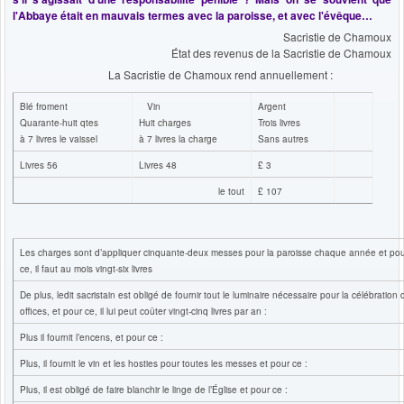
l'Abbaye était en mauvais termes avec la paroisse, et avec l'évêque…
Sacristie de Chamoux
État des revenus de la Sacristie de Chamoux
La Sacristie de Chamoux rend annuellement :
Blé froment
Vin
Argent
Quarante-huit qtes
Huit charges
Trois livres
à 7 livres le vaissel
à 7 livres la charge
Sans autres
Livres 56
Livres 48
£ 3
le tout
£ 107
Les charges sont d’appliquer cinquante-deux messes pour la paroisse chaque année et po
ce, il faut au mois vingt-six livres
De plus, ledit sacristain est obligé de fournir tout le luminaire nécessaire pour la célébration 
offices, et pour ce, il lui peut coûter vingt-cinq livres par an :
Plus il fournit l’encens, et pour ce :
Plus, il fournit le vin et les hosties pour toutes les messes et pour ce :
Plus, il est obligé de faire blanchir le linge de l’Église et pour ce :