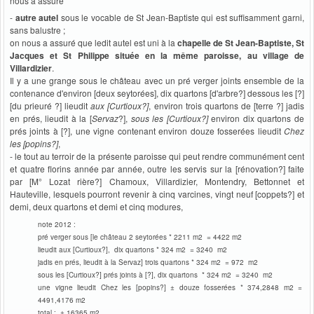
nous a assuré
-
autre autel
sous le vocable de St Jean-Baptiste qui est suffisamment garni,
sans balustre ;
on nous a assuré que ledit autel est uni à la
chapelle de St Jean-Baptiste, St
Jacques et St Philippe située en la même paroisse, au village de
Villardizier
.
Il y a une grange sous le château avec un pré verger joints ensemble de la
contenance d'environ [deux seytorées], dix quartons [d'arbre?] dessous les [?]
[du prieuré ?] lieudit
aux [Curtioux?]
, environ trois quartons de [terre ?] jadis
en prés, lieudit à la [
Servaz
?],
sous les [Curtioux?]
environ dix quartons de
prés joints à [?], une vigne contenant environ douze fosserées lieudit
Chez
les [popins?]
,
- le tout au terroir de la présente paroisse qui peut rendre communément cent
et quatre florins année par année, outre les servis sur la [rénovation?] faite
par [M° Lozat rière?] Chamoux, Villardizier, Montendry, Bettonnet et
Hauteville, lesquels pourront revenir à cinq varcines, vingt neuf [coppets?] et
demi, deux quartons et demi et cinq modures,
note 2012 :
pré verger sous [le château 2 seytorées * 2211 m2 = 4422 m2
lieudit aux [Curtioux?], dix quartons * 324 m2 = 3240 m2
jadis en prés, lieudit à la Servaz] trois quartons * 324 m2 = 972 m2
sous les [Curtioux?] prés joints à [?], dix quartons * 324 m2 = 3240 m2
une vigne lieudit Chez les [popins?] ± douze fosserées * 374,2848 m2 =
4491,4176 m2
total : ± 16365 m2