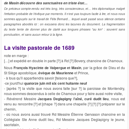
de Masin découvre des sanctuaires en triste état…
Ce précieux compte-rendu est très long, très consciencieux, et… très diplomatique malgré
l'irritation probable de l'évêque par moments. Il n'est pas toujours facile à lire, et nous nous
sommes appuyés sur le travail de Félix Bernard… lequel avait passé sous silence certains
paragraphes abordés ici : on excusera donc les lacunes
du document.
La fragmentation
du texte tente de donner plus de clarté aux longues phrases "au km" : souvent sans
ponctuation, et sans aucun retour à la ligne.
La visite pastorale de 1689
note en marge :
[…] et expédié en double in parte [?] à Rd [?] Bovery, chanoine de Chamoux.
Nous
François Hyacinte de Valpergue et Masin
, par la grâce de Dieu et du
St Siège apostolique,
évêque de Maurienne
et Prince,
- à tous qu'il appartiendra savoir [faisons que?],
-ce jourd'hui
quatorze juin mil six cent huitante neuf
- [après ?] la visite que nous avons faite [sur ?] la paroisse de Montendry,
nous sommes descendus à celle de Chamoux pour y faire aussi notre visite,
- Révérend Messire
Jacques Deglapigny l'aîné, curé dudit lieu
, nous est
venu au rencontre [?] et [chape ?] dans une chapelle [?] [?] [?] préparer sur le
chemin,
- où nous avons aussi trouvé Rd Messire Étienne Gervason chanoine en la
Collégiale Ste Anne dudit lieu, Rd Messire Jacques Deglapigny le jeune,
sacristain,