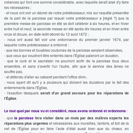
créances qui font une somme considérable, avec laquelle serait aisé d'y faire
les nécessaires ;
- et nous ont voir un décret de notre prédécesseur, mis sur requête présentée
de la part de la paroisse par lequel notre prédécesseur a [réglé ?] que la
première messe de paroisse en été se doit célébrer à six heures, et en hiver
entre huit et neuf, la seconde messe en été après dix heures et en hiver entre
onze et douze, en date ledit décret du 12 août 1672 ;
- nous ont aussi fait voir une ordonnance du premier janvier 1674, par
laquelle notre prédécesseur a ordonné :
- que les bonnes et louables coutumes de la paroisse seraient observées,
- que ceux qui voudront être enterrés dans l'Église paieront un ducaton,
- que le curé et le sacristain ne pourront sortir de la paroisse tous deux
ensemble, et sans s’avertir l'un l'autre, afin que le service des âmes ne
souffre pas,
- et défendu d'aller au cabaret pendant l'office divin,
- nous ayant dit qu'il y a plusieurs qui doivent les ducatons par le fait des
enterrements dans l'Église,
- l'exaction desquels
serait d'un grand secours pour les réparations de
l'Église
.
Le tout quoi par nous vu et considéré, nous avons ordonné et ordonnons
:
- que
la paroisse
fera visiter dans un mois par des maîtres experts les
réparations plus urgentes
et nécessaires aux murailles, lambris, et toit de la
nef de l'Église pour en faire l’acte d’état aussi bien que du chœur, en