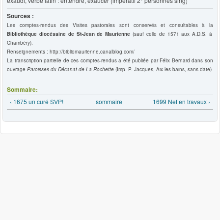
exaudi, verbe latin : entendre, exaucer (impératif 2° personnes sing)
Sources :
Les comptes-rendus des Visites pastorales sont conservés et consultables à la
Bibliothèque diocésaine de St-Jean de Maurienne
(sauf celle de 1571 aux A.D.S. à
Chambéry).
Renseignements : http://bibliomaurienne.canalblog.com/
La transcription partielle de ces comptes-rendus a été publiée par Félix Bernard dans son
ouvrage
Paroisses du
Décanat de La Rochette
(Imp. P. Jacques, Aix-les-bains, sans date)
Sommaire:
‹ 1675 un curé SVP!
sommaire
1699 Nef en travaux ›