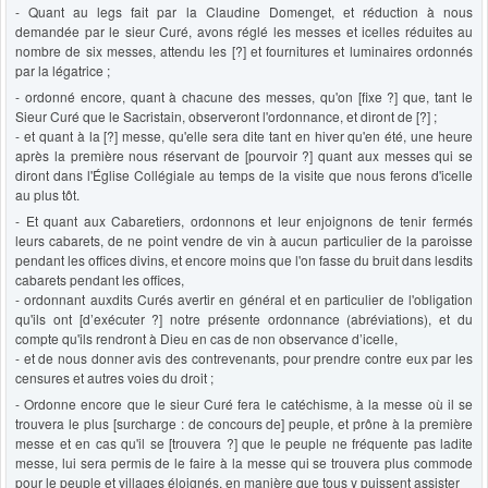
- Quant au legs fait par la Claudine Domenget, et réduction à nous
demandée par le sieur Curé, avons réglé les messes et icelles réduites au
nombre de six messes, attendu les [?] et fournitures et luminaires ordonnés
par la légatrice ;
- ordonné encore, quant à chacune des messes, qu'on [fixe ?] que, tant le
Sieur Curé que le Sacristain, observeront l'ordonnance, et diront de [?] ;
- et quant à la [?] messe, qu'elle sera dite tant en hiver qu'en été, une heure
après la première nous réservant de [pourvoir ?] quant aux messes qui se
diront dans l'Église Collégiale au temps de la visite que nous ferons d'icelle
au plus tôt.
- Et quant aux Cabaretiers, ordonnons et leur enjoignons de tenir fermés
leurs cabarets, de ne point vendre de vin à aucun particulier de la paroisse
pendant les offices divins, et encore moins que l'on fasse du bruit dans lesdits
cabarets pendant les offices,
- ordonnant auxdits Curés avertir en général et en particulier de l'obligation
qu'ils ont [d’exécuter ?] notre présente ordonnance (abréviations), et du
compte qu'ils rendront à Dieu en cas de non observance d’icelle,
- et de nous donner avis des contrevenants, pour prendre contre eux par les
censures et autres voies du droit ;
- Ordonne encore que le sieur Curé fera le catéchisme, à la messe où il se
trouvera le plus [surcharge : de concours de] peuple, et prône à la première
messe et en cas qu'il se [trouvera ?] que le peuple ne fréquente pas ladite
messe, lui sera permis de le faire à la messe qui se trouvera plus commode
pour le peuple et villages éloignés, en manière que tous y puissent assister