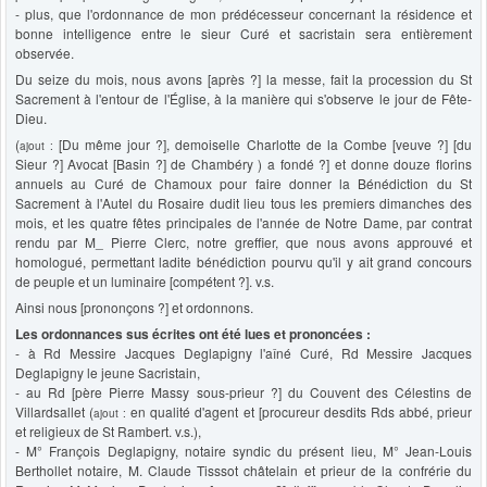
- plus, que l'ordonnance de mon prédécesseur concernant la résidence et
bonne intelligence entre le sieur Curé et sacristain sera entièrement
observée.
Du seize du mois, nous avons [après ?] la messe, fait la procession du St
Sacrement à l'entour de l'Église, à la manière qui s'observe le jour de Fête-
Dieu.
(
[Du même jour ?], demoiselle Charlotte de la Combe [veuve ?] [du
ajout :
Sieur ?] Avocat [Basin ?] de Chambéry ) a fondé ?] et donne douze florins
annuels au Curé de Chamoux pour faire donner la Bénédiction du St
Sacrement à l'Autel du Rosaire dudit lieu tous les premiers dimanches des
mois, et les quatre fêtes principales de l'année de Notre Dame, par contrat
rendu par M_ Pierre Clerc, notre greffier, que nous avons approuvé et
homologué, permettant ladite bénédiction pourvu qu'il y ait grand concours
de peuple et un luminaire [compétent ?]. v.s.
Ainsi nous [prononçons ?] et ordonnons.
Les ordonnances sus écrites ont été lues et prononcées :
- à Rd Messire Jacques Deglapigny l'aîné Curé, Rd Messire Jacques
Deglapigny le jeune Sacristain,
- au Rd [père Pierre Massy sous-prieur ?] du Couvent des Célestins de
Villardsallet (
en qualité d'agent et [procureur desdits Rds abbé, prieur
ajout :
et religieux de St Rambert. v.s.),
- M° François Deglapigny, notaire syndic du présent lieu, M° Jean-Louis
Berthollet notaire, M. Claude Tisssot châtelain et prieur de la confrérie du