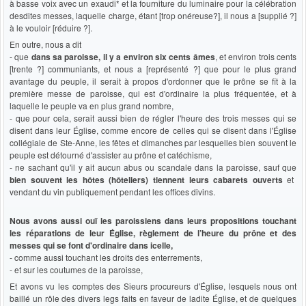
à basse voix avec un exaudi* et la fourniture du luminaire pour la célébration
desdites messes, laquelle charge, étant [trop onéreuse?], il nous a [supplié ?]
à le vouloir [réduire ?].
En outre, nous a dit
- que
dans sa paroisse, il y a environ six cents âmes
, et environ trois cents
[trente ?] communiants, et nous a [représenté ?] que pour le plus grand
avantage du peuple, il serait à propos d'ordonner que le prône se fît à la
première messe de paroisse, qui est d'ordinaire la plus fréquentée, et à
laquelle le peuple va en plus grand nombre,
- que pour cela, serait aussi bien de régler l'heure des trois messes qui se
disent dans leur Église, comme encore de celles qui se disent dans l'Église
collégiale de Ste-Anne, les fêtes et dimanches par lesquelles bien souvent le
peuple est détourné d'assister au prône et catéchisme,
- ne sachant qu'il y ait aucun abus ou scandale dans la paroisse, sauf que
bien souvent les hôtes (hôteliers) tiennent leurs cabarets ouverts
et
vendant du vin publiquement pendant les offices divins.
Nous avons aussi ouï les paroissiens dans leurs propositions touchant
les réparations de leur Église, règlement de l’heure du prône et des
messes qui se font d'ordinaire dans icelle,
- comme aussi touchant les droits des enterrements,
- et sur les coutumes de la paroisse,
Et avons vu les comptes des Sieurs procureurs d'Église, lesquels nous ont
baillé un rôle des divers legs faits en faveur de ladite Église, et de quelques