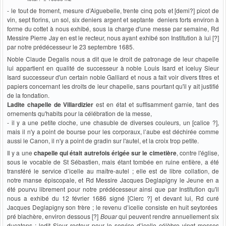
- le tout de froment, mesure d’Aiguebelle, trente cinq pots et [demi?] picot de
vin, sept florins, un sol, six deniers argent et septante deniers forts environ à
forme du cottet à nous exhibé, sous la charge d'une messe par semaine, Rd
Messire Pierre Jay en est le recteur, nous ayant exhibé son Institution à lui [?]
par notre prédécesseur le 23 septembre 1685.
Noble Claude Degalis nous a dit que le droit de patronage de leur chapelle
lui appartient en qualité de successeur à noble Louis Isard et iceluy Sieur
Isard successeur d'un certain noble Galliard et nous a fait voir divers titres et
papiers concernant les droits de leur chapelle, sans pourtant qu'il y ait justifié
de la fondation.
Ladite chapelle de Villardizier
est en état et suffisamment garnie, tant des
ornements qu'habits pour la célébration de la messe,
- il y a une petite cloche, une chasuble de diverses couleurs, un [calice ?],
mais il n'y a point de bourse pour les corporaux, l’aube est déchirée comme
aussi le Canon, il n'y a point de gradin sur l'autel, et la croix trop petite.
Il y a une
chapelle qui était autrefois érigée sur le cimetière
, contre l'église,
sous le vocable de St Sébastien, mais étant tombée en ruine entière, a été
transféré le service d’icelle au maître-autel ; elle est de libre collation, de
notre manse épiscopale, et Rd Messire Jacques Deglapigny le Jeune en a
été pourvu librement pour notre prédécesseur ainsi que par Institution qu'il
nous a exhibé du 12 février 1686 signé [Clerc ?] et devant lui, Rd curé
Jacques Deglapigny son frère ; le revenu d’icelle consiste en huit seytorées
pré blachère, environ dessous [?]
Bouar
qui peuvent rendre annuellement six
ducatons ; ledit Sieur recteur pour le service d’icelle célèbre vingt messes