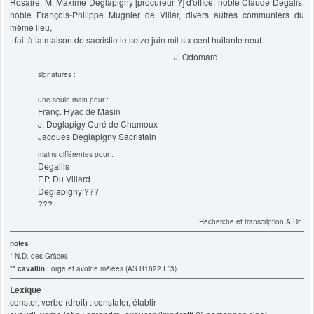
Rosaire, M. Maxime Deglapigny [procureur ?] d'office, noble Claude Degalis,
noble François-Philippe Mugnier de Villar, divers autres communiers du
même lieu,
- fait à la maison de sacristie le seize juin mil six cent huitante neuf.
J. Odomard
signatures :
une seule main pour :
Franç. Hyac de Masin
J. Deglapigy Curé de Chamoux
Jacques Deglapigny Sacristain
mains différentes pour :
Degallis
F.P. Du Villard
Deglapigny ???
???
Recherche et transcription A.Dh.
notes
* N.D. des Grâces
**
cavallin
: orge et avoine mêlées (AS B1622 F°3)
Lexique
conster, verbe (droit) : constater, établir