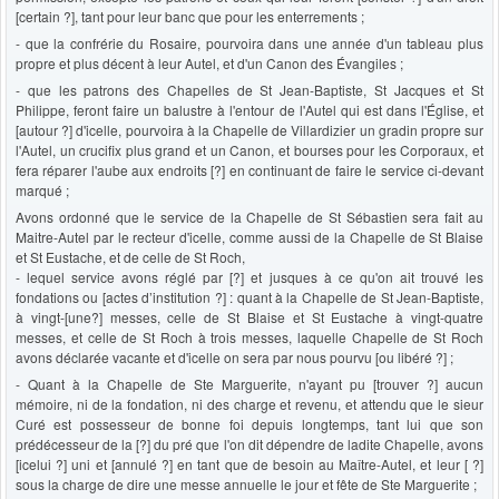
[certain ?], tant pour leur banc que pour les enterrements ;
- que la confrérie du Rosaire, pourvoira dans une année d'un tableau plus
propre et plus décent à leur Autel, et d'un Canon des Évangiles ;
- que les patrons des Chapelles de St Jean-Baptiste, St Jacques et St
Philippe, feront faire un balustre à l'entour de l'Autel qui est dans l'Église, et
[autour ?] d'icelle, pourvoira à la Chapelle de Villardizier un gradin propre sur
l'Autel, un crucifix plus grand et un Canon, et bourses pour les Corporaux, et
fera réparer l'aube aux endroits [?] en continuant de faire le service ci-devant
marqué ;
Avons ordonné que le service de la Chapelle de St Sébastien sera fait au
Maitre-Autel par le recteur d'icelle, comme aussi de la Chapelle de St Blaise
et St Eustache, et de celle de St Roch,
- lequel service avons réglé par [?] et jusques à ce qu'on ait trouvé les
fondations ou [actes d’institution ?] : quant à la Chapelle de St Jean-Baptiste,
à vingt-[une?] messes, celle de St Blaise et St Eustache à vingt-quatre
messes, et celle de St Roch à trois messes, laquelle Chapelle de St Roch
avons déclarée vacante et d'icelle on sera par nous pourvu [ou libéré ?] ;
- Quant à la Chapelle de Ste Marguerite, n'ayant pu [trouver ?] aucun
mémoire, ni de la fondation, ni des charge et revenu, et attendu que le sieur
Curé est possesseur de bonne foi depuis longtemps, tant lui que son
prédécesseur de la [?] du pré que l'on dit dépendre de ladite Chapelle, avons
[icelui ?] uni et [annulé ?] en tant que de besoin au Maître-Autel, et leur [ ?]
sous la charge de dire une messe annuelle le jour et fête de Ste Marguerite ;