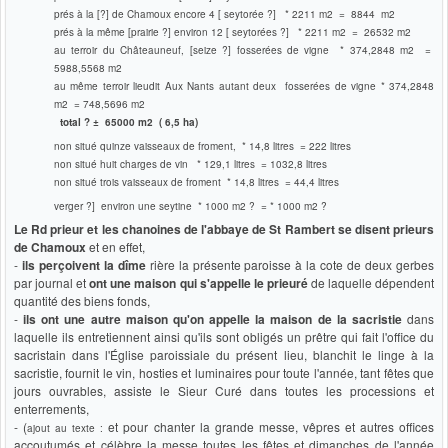
prés à la [?] de Chamoux encore 4 [ seytorée ?] * 2211 m2 = 8844 m2
prés à la même [prairie ?] environ 12 [ seytorées ?] * 2211 m2 = 26532 m2
au terroir du Châteauneuf, [seize ?] fosserées de vigne * 374,2848 m2 =
5988,5568 m2
au même terroir lieudit Aux Nants autant deux fosserées de vigne * 374,2848
m2 = 748,5696 m2
total ? ± 65000 m2 ( 6,5 ha)
non situé quinze vaisseaux de froment, * 14,8 litres = 222 litres
non situé huit charges de vin * 129,1 litres = 1032,8 litres
non situé trois vaisseaux de froment * 14,8 litres = 44,4 litres
verger ?] environ une seytine * 1000 m2 ? = * 1000 m2 ?
Le Rd prieur et les chanoines de l'abbaye de St Rambert se disent prieurs
de Chamoux
et en effet,
-
ils perçoivent la dîme
rière la présente paroisse à la cote de deux gerbes
par journal et
ont une maison qui s'appelle le prieuré
de laquelle dépendent
quantité des biens fonds,
-
ils ont une autre maison qu'on appelle la maison de la sacristie
dans
laquelle ils entretiennent ainsi qu'ils sont obligés un prêtre qui fait l'office du
sacristain dans l'Église paroissiale du présent lieu, blanchit le linge à la
sacristie, fournit le vin, hosties et luminaires pour toute l'année, tant fêtes que
jours ouvrables, assiste le Sieur Curé dans toutes les processions et
enterrements,
- (
et pour chanter la grande messe, vêpres et autres offices
ajout au texte :
accoutumés et célèbre la messe toutes les fêtes et dimanches de l'année