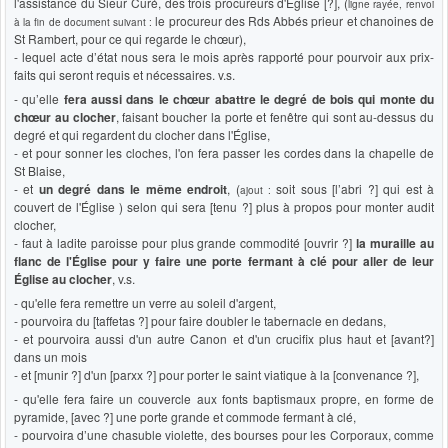
l'assistance du Sieur Curé, des trois procureurs d'Église [?], (
ligne rayée, renvoi
le procureur des Rds Abbés prieur et chanoines de
à la fin de document suivant :
St Rambert, pour ce qui regarde le chœur),
- lequel acte d’état nous sera le mois après rapporté pour pourvoir aux prix-
faits qui seront requis et nécessaires. v.s.
- qu’elle
fera aussi dans le chœur abattre le degré de bois qui monte du
chœur au clocher
, faisant boucher la porte et fenêtre qui sont au-dessus du
degré et qui regardent du clocher dans l'Église,
- et pour sonner les cloches, l'on fera passer les cordes dans la chapelle de
St Blaise,
- et
un degré dans le même endroit
, (
soit sous [l’abri ?] qui est à
ajout :
couvert de l'Église ) selon qui sera [tenu ?] plus à propos pour monter audit
clocher,
- faut à ladite paroisse pour plus grande commodité [ouvrir ?]
la muraille au
flanc de l'Église pour y faire une porte fermant à clé pour aller de leur
Église au clocher
, v.s.
- qu'elle fera remettre un verre au soleil d'argent,
- pourvoira du [taffetas ?] pour faire doubler le tabernacle en dedans,
- et pourvoira aussi d'un autre Canon et d'un crucifix plus haut et [avant?]
dans un mois
- et [munir ?] d'un [parxx ?] pour porter le saint viatique à la [convenance ?],
- qu'elle fera faire un couvercle aux fonts baptismaux propre, en forme de
pyramide, [avec ?] une porte grande et commode fermant à clé,
- pourvoira d’une chasuble violette, des bourses pour les Corporaux, comme