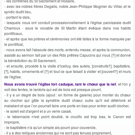
- les confréries du St Sacrement et Rosaire,
- avec les nobles frères Degalis, noble Jean-Philippe Mugnier du Villar, et le
syndic dudit lieu,
- portant le dais,
- lesquels nous ont conduit processionnellement à l'église paroissiale dudit
Chamoux - sous le vocable de St Martin étant évêque dans nos habits
pontificaux,
- et après que les prières et cérémonies ont été faites à la forme marquée par
le pontifical,
- nous avons fait l'absoute des morts, entendu messe, et après la communion,
assisté au sermon fait par un des Rds prêtres Capucins qui nous [?] et donné
la bénédiction du St Sacrement,
- et ensuite, procédé à la visite d’icelluy, des autels, [construits?], baptistère,
[?], habits, ornements et [?] et tout ce que faisait à visiter et [couvert?] et murs
de l'église.
Nous avons trouvé l'église fort caduque, tant le chœur que la nef
, et l'on y
voit des fentes, le lambris qui est de bois est presque pourri,
- il y a un degré de bois (ajout : en forme de galerie) pour monter du chœur
au clocher qui gâte la symétrie dudit chœur, outre qu'il est détérioré et
malséant et que l’on pourrait faire une porte en bas pour entrer audit clocher,
- le soleil est d'argent et a un verre cassé,
- le tabernacle n'est point doublé, le crucifix est trop bas, le Canon est
impropre,
- le baptistère n'a qu'un simple ais pourri pour couvercle,
- il y a des reliques anciennes qui ne sont pas tenues proprement,