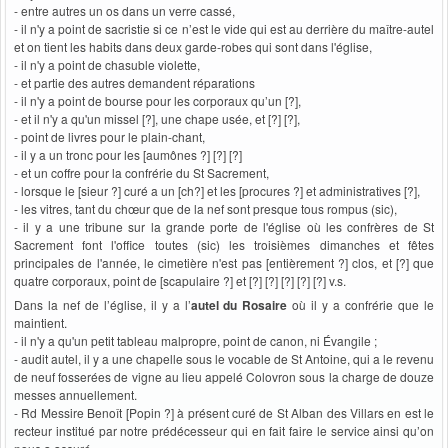
- entre autres un os dans un verre cassé,
- il n'y a point de sacristie si ce n’est le vide qui est au derrière du maître-autel
et on tient les habits dans deux garde-robes qui sont dans l'église,
- il n'y a point de chasuble violette,
- et partie des autres demandent réparations
- il n'y a point de bourse pour les corporaux qu’un [?],
- et il n'y a qu'un missel [?], une chape usée, et [?] [?],
- point de livres pour le plain-chant,
- il y a un tronc pour les [aumônes ?] [?] [?]
- et un coffre pour la confrérie du St Sacrement,
- lorsque le [sieur ?] curé a un [ch?] et les [procures ?] et administratives [?],
- les vitres, tant du chœur que de la nef sont presque tous rompus (sic),
- il y a une tribune sur la grande porte de l'église où les confrères de St
Sacrement font l'office toutes (sic) les troisièmes dimanches et fêtes
principales de l'année, le cimetière n'est pas [entièrement ?] clos, et [?] que
quatre corporaux, point de [scapulaire ?] et [?] [?] [?] [?] [?] v.s.
Dans la nef de l’église, il y a l’
autel du Rosaire
où il y a confrérie que le
maintient.
- il n'y a qu'un petit tableau malpropre, point de canon, ni Évangile ;
- audit autel, il y a une chapelle sous le vocable de St Antoine, qui a le revenu
de neuf fosserées de vigne au lieu appelé Colovron sous la charge de douze
messes annuellement.
- Rd Messire Benoît [Popin ?] à présent curé de St Alban des Villars en est le
recteur institué par notre prédécesseur qui en fait faire le service ainsi qu’on