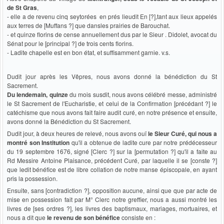
de St Gras
,
- elle a de revenu cinq seytorées en prés lieudit En [?],tant aux lieux appelés
aux terres de [Muffans ?] que dansles prairies de Barouchat.
- et quinze florins de cense annuellement dus par le Sieur . Didolet, avocat du
Sénat pour le [principal ?] de trois cents florins.
- Ladite chapelle est en bon état, et suffisamment garnie. v.s.
Dudit jour après les Vêpres, nous avons donné la bénédiction du St
Sacrement.
Du lendemain, quinze
du mois susdit, nous avons célébré messe, administré
le St Sacrement de l'Eucharistie, et celui de la Confirmation [précédant ?] le
catéchisme que nous avons fait faire audit curé, en notre présence et ensuite,
avons donné la Bénédiction du St Sacrement.
Dudit jour, à deux heures de relevé, nous avons ouï
le Sieur Curé, qui nous a
montré son Institution
qu'il a obtenue de ladite cure par notre prédécesseur
du 19 septembre 1676, signé [Clerc ?] sur la [permutation ?] qu'il a faite au
Rd Messire Antoine Plaisance, précédent Curé, par laquelle il se [conste ?]
que ledit bénéfice est de libre collation de notre manse épiscopale, en ayant
pris la possession.
Ensuite, sans [contradiction ?], opposition aucune, ainsi que que par acte de
mise en possession fait par M° Clerc notre greffier, nous a aussi montré les
livres de [ses ordres ?], les livres des baptismaux, mariages, mortuaires, et
nous a dit que
le revenu de son bénéfice
consiste en :