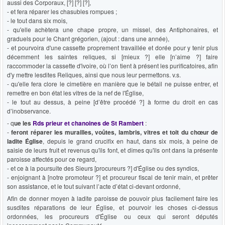
aussi des Corporaux, [?] [?] [?],
- et fera réparer les chasubles rompues ;
- le tout dans six mois,
- qu'elle achètera une chape propre, un missel, des Antiphonaires, et
graduels pour le Chant grégorien, (ajout : dans une année),
- et pourvoira d'une cassette proprement travaillée et dorée pour y tenir plus
décemment les saintes reliques, si [mieux ?] elle [n’aime ?] faire
raccommoder la cassette d'ivoire, où l’on tient à présent les purificatoires, afin
d'y mettre lesdites Reliques, ainsi que nous leur permettons. v.s.
- qu'elle fera clore le cimetière en manière que le bétail ne puisse entrer, et
remettre en bon état les vitres de la nef de l'Église,
- le tout au dessus, à peine [d’être procédé ?] à forme du droit en cas
d’inobservance.
- q
ue les
Rds prieur et chanoines de St Rambert
:
-
feront réparer les murailles, voûtes, lambris, vitres et toit du chœur de
ladite Église
, depuis le grand crucifix en haut, dans six mois, à peine de
saisie de leurs fruit et revenus qu'ils font, et dîmes qu'ils ont dans la présente
paroisse affectés pour ce regard,
- et ce à la poursuite des Sieurs [procureurs ?] d'Église ou des syndics,
- enjoignant à [notre promoteur ?] et procureur fiscal de tenir main, et prêter
son assistance, et le tout suivant l’acte d’état ci-devant ordonné,
Afin de donner moyen à ladite paroisse de pouvoir plus facilement faire les
susdites réparations de leur Église, et pourvoir les choses ci-dessus
ordonnées, les procureurs d'Église ou ceux qui seront députés