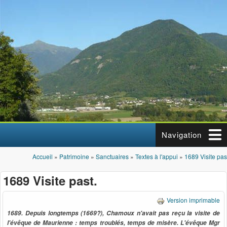
Aller au contenu principal
Navigation
Accueil
»
Patrimoine
»
Sanctuaires
»
Textes à l'appui
»
1689 Visite pas
Vous êtes ici
1689 Visite past.
Version imprimable
1689. Depuis longtemps (1669?), Chamoux n'avait pas reçu la visite de
l'évêque de Maurienne : temps troublés, temps de misère. L
'évêque Mgr