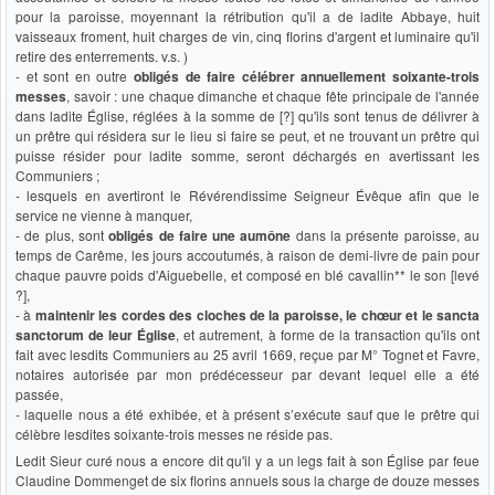
pour la paroisse, moyennant la rétribution qu'il a de ladite Abbaye, huit
vaisseaux froment, huit charges de vin, cinq florins d'argent et luminaire qu'il
retire des enterrements. v.s. )
- et sont en outre
obligés de faire célébrer annuellement soixante-trois
messes
, savoir : une chaque dimanche et chaque fête principale de l'année
dans ladite Église, réglées à la somme de [?] qu'ils sont tenus de délivrer à
un prêtre qui résidera sur le lieu si faire se peut, et ne trouvant un prêtre qui
puisse résider pour ladite somme, seront déchargés en avertissant les
Communiers ;
- lesquels en avertiront le Révérendissime Seigneur Évêque afin que le
service ne vienne à manquer,
- de plus, sont
obligés de faire une aumône
dans la présente paroisse, au
temps de Carême, les jours accoutumés, à raison de demi-livre de pain pour
chaque pauvre poids d'Aiguebelle, et composé en blé cavallin** le son [levé
?],
- à
maintenir les cordes des cloches de la paroisse, le chœur et le sancta
sanctorum de leur Église
, et autrement, à forme de la transaction qu'ils ont
fait avec lesdits Communiers au 25 avril 1669, reçue par M° Tognet et Favre,
notaires autorisée par mon prédécesseur par devant lequel elle a été
passée,
- laquelle nous a été exhibée, et à présent s’exécute sauf que le prêtre qui
célèbre lesdites soixante-trois messes ne réside pas.
Ledit Sieur curé nous a encore dit qu'il y a un legs fait à son Église par feue
Claudine Dommenget de six florins annuels sous la charge de douze messes