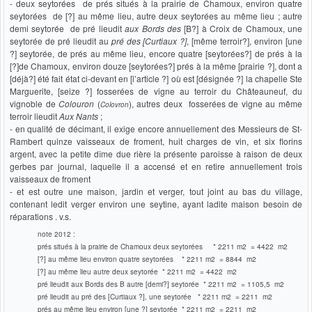
- deux seytorées de prés situés à la prairie de Chamoux, environ quatre
seytorées de [?] au même lieu, autre deux seytorées au même lieu ; autre
demi seytorée de pré lieudit
aux Bords des
[B?] à Croix de Chamoux, une
seytorée de pré lieudit au
pré des [Curtiaux ?]
, [même terroir?], environ [une
?] seytorée, de prés au même lieu, encore quatre [seytorées?] de prés à la
[?]de Chamoux, environ douze [seytorées?] prés à la même [prairie ?], dont a
[déjà?] été fait état ci-devant en [l’article ?] où est [désignée ?] la chapelle Ste
Marguerite, [seize ?] fosserées de vigne au terroir du Châteauneuf, du
vignoble de
Colouron
(
), autres deux fosserées de vigne au même
Colovron
terroir lieudit
Aux Nants
;
- en qualité de décimant, il exige encore annuellement des Messieurs de St-
Rambert quinze vaisseaux de froment, huit charges de vin, et six florins
argent, avec la petite dîme due rière la présente paroisse à raison de deux
gerbes par journal, laquelle il a accensé et en retire annuellement trois
vaisseaux de froment
- et est outre une maison, jardin et verger, tout joint au bas du village,
contenant ledit verger environ une seytine, ayant ladite maison besoin de
réparations . v.s.
note 2012 :
prés situés à la prairie de Chamoux deux seytorées * 2211 m2 = 4422 m2
[?] au même lieu environ quatre seytorées * 2211 m2 = 8844 m2
[?] au même lieu autre deux seytorée * 2211 m2 = 4422 m2
pré lieudit aux Bords des B autre [demi?] seytorée * 2211 m2 = 1105,5 m2
pré lieudit au pré des [Curtiaux ?], une seytorée * 2211 m2 = 2211 m2
prés au même lieu environ [une ?] seytorée * 2211 m2 = 2211 m2