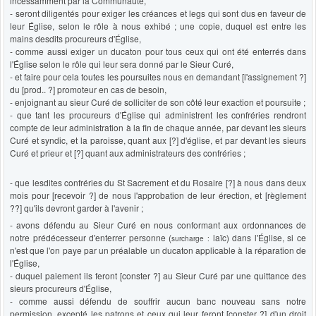
incessamment par la Communauté,
- seront diligentés pour exiger les créances et legs qui sont dus en faveur de
leur Église, selon le rôle à nous exhibé ; une copie, duquel est entre les
mains desdits procureurs d'Église,
- comme aussi exiger un ducaton pour tous ceux qui ont été enterrés dans
l'Église selon le rôle qui leur sera donné par le Sieur Curé,
- et faire pour cela toutes les poursuites nous en demandant [l'assignement ?]
du [prod.. ?] promoteur en cas de besoin,
- enjoignant au sieur Curé de solliciter de son côté leur exaction et poursuite ;
- que tant les procureurs d'Église qui administrent les confréries rendront
compte de leur administration à la fin de chaque année, par devant les sieurs
Curé et syndic, et la paroisse, quant aux [?] d'église, et par devant les sieurs
Curé et prieur et [?] quant aux administrateurs des confréries ;
- que lesdites confréries du St Sacrement et du Rosaire [?] à nous dans deux
mois pour [recevoir ?] de nous l'approbation de leur érection, et [règlement
??] qu'ils devront garder à l'avenir ;
- avons défendu au Sieur Curé en nous conformant aux ordonnances de
notre prédécesseur d'enterrer personne (
laïc) dans l'Église, si ce
surcharge :
n'est que l'on paye par un préalable un ducaton applicable à la réparation de
l'Église,
- duquel paiement ils feront [conster ?] au Sieur Curé par une quittance des
sieurs procureurs d'Église,
- comme aussi défendu de souffrir aucun banc nouveau sans notre
permission, excepté les patrons et ceux qui leur feront [conster ?] d'un droit