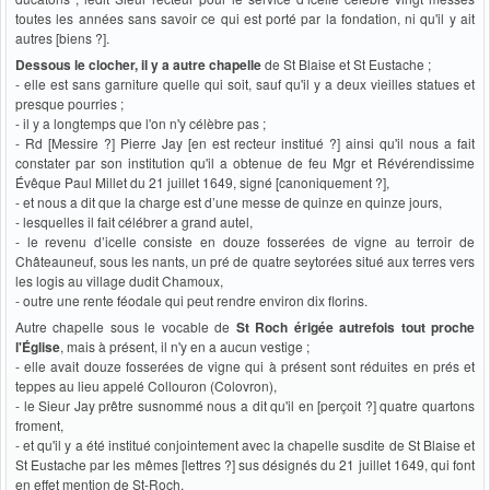
toutes les années sans savoir ce qui est porté par la fondation, ni qu'il y ait
autres [biens ?].
Dessous le clocher, il y a autre chapelle
de St Blaise et St Eustache ;
- elle est sans garniture quelle qui soit, sauf qu'il y a deux vieilles statues et
presque pourries ;
- il y a longtemps que l'on n'y célèbre pas ;
- Rd [Messire ?] Pierre Jay [en est recteur institué ?] ainsi qu'il nous a fait
constater par son institution qu'il a obtenue de feu Mgr et Révérendissime
Évêque Paul Millet du 21 juillet 1649, signé [canoniquement ?],
- et nous a dit que la charge est d’une messe de quinze en quinze jours,
- lesquelles il fait célébrer a grand autel,
- le revenu d’icelle consiste en douze fosserées de vigne au terroir de
Châteauneuf, sous les nants, un pré de quatre seytorées situé aux terres vers
les logis au village dudit Chamoux,
- outre une rente féodale qui peut rendre environ dix florins.
Autre chapelle sous le vocable de
St Roch érigée autrefois tout proche
l'Église
, mais à présent, il n'y en a aucun vestige ;
- elle avait douze fosserées de vigne qui à présent sont réduites en prés et
teppes au lieu appelé Collouron (Colovron),
- le Sieur Jay prêtre susnommé nous a dit qu'il en [perçoit ?] quatre quartons
froment,
- et qu'il y a été institué conjointement avec la chapelle susdite de St Blaise et
St Eustache par les mêmes [lettres ?] sus désignés du 21 juillet 1649, qui font
en effet mention de St-Roch.