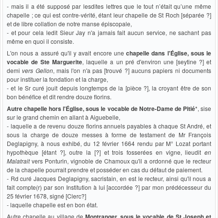
- mais il a été supposé par lesdites lettres que le tout n’était qu’une même
chapelle ; ce qui est contre-vérité, étant leur chapelle de St Roch [séparée ?]
et de libre collation de notre manse épiscopale,
- et pour cela ledit Sieur Jay n'a jamais fait aucun service, ne sachant pas
même en quoi il consiste.
L'on nous a assuré qu'il y avait encore une
chapelle dans l'Église, sous le
vocable de Ste Marguerite
, laquelle a un pré d'environ une [seytine ?] et
demi
vers Gellon
, mais l'on n'a pas [trouvé ?] aucuns papiers ni documents
pour instituer la fondation et la charge,
- et le Sr curé jouit depuis longtemps de la [pièce ?], la croyant être de son
bon bénéfice et dit rendre douze florins.
Autre chapelle hors l'Église, sous le vocable de Notre-Dame de Pitié
*, sise
sur le grand chemin en allant à Aiguebelle,
- laquelle a de revenu douze florins annuels payables à chaque St André, et
sous la charge de douze messes à forme de testament de Mr François
Deglapigny, à nous exhibé, du 12 février 1664 rendu par M° Lozat portant
hypothèque [étant ?], outre la [?] et trois fosserées en vigne, lieudit
en
Malatrait
vers Ponturin, vignoble de Chamoux qu'il a ordonné que le recteur
de la chapelle pourrait prendre et posséder en cas du défaut de paiement.
- Rd curé Jacques Deglapigny, sacristain, en est le recteur, ainsi qu'il nous a
fait compte(r) par son Institution à lui [accordée ?] par mon prédécesseur du
25 février 1678, signé [Clerc?]
- laquelle chapelle est en bon état.
Autre chapelle au village de
Montranger, sous le vocable de St Joseph et