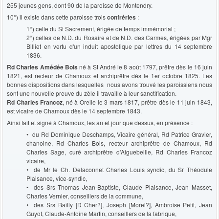
255 jeunes gens, dont 90 de la paroisse de Montendry.
10°) il existe dans cette paroisse trois
confréries
:
1°) celle du St Sacrement, érigée de temps immémorial ;
2°) celles de N.D. du Rosaire et de N.D. des Carmes, érigées par Mgr
Billiet en vertu d'un induit apostolique par lettres du 14 septembre
1836.
Rd Charles Amédée Bois
né à St André le 8 août 1797, prêtre dès le 16 juin
1821, est recteur de Chamoux et archiprêtre dès le 1er octobre 1825. Les
bonnes dispositions dans lesquelles nous avons trouvé les paroissiens nous
sont une nouvelle preuve du zèle il travaille à leur sanctification.
Rd Charles Francoz
, né à Orelle le 3 mars 1817, prêtre dès le 11 juin 1843,
est vicaire de Chamoux dès le 14 septembre 1843.
Ainsi fait et signé à Chamoux, les an et jour que dessus, en présence :
• du Rd Dominique Deschamps, Vicaire général, Rd Patrice Gravier,
chanoine, Rd Charles Bois, recteur archiprêtre de Chamoux, Rd
Charles Sage, curé archiprêtre d'Aiguebellle, Rd Charles Francoz
vicaire,
• de Mr le Ch. Delaconnet Charles Louis syndic, du Sr Théodule
Plaisance, vice-syndic,
• des Srs Thomas Jean-Baptiste, Claude Plaisance, Jean Masset,
Charles Vernier, conseillers de la commune,
• des Srs Bailly [D Cher?], Joseph [Morel?], Ambroise Petit, Jean
Guyot, Claude-Antoine Martin, conseillers de la fabrique,