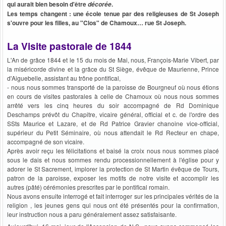
qui aurait bien besoin d'être
.
décorée
Les temps changent : une école tenue par des religieuses de St Joseph
s'ouvre pour les filles, au "Clos" de Chamoux… rue St Joseph.
La Visite pastorale de 1844
L'An de grâce 1844 et le 15 du mois de Mai, nous, François-Marie Vibert, par
la miséricorde divine et la grâce du St Siège, évêque de Maurienne, Prince
d'Aiguebelle, assistant au trône pontifical,
- nous nous sommes transporté de la paroisse de Bourgneuf où nous étions
en cours de visites pastorales à celle de Chamoux où nous nous sommes
arrêté vers les cinq heures du soir accompagné de Rd Dominique
Deschamps prévôt du Chapitre, vicaire général, official et c. de l'ordre des
SSts Maurice et Lazare, et de Rd Patrice Gravier chanoine vice-official,
supérieur du Petit Séminaire, où nous attendait le Rd Recteur en chape,
accompagné de son vicaire.
Après avoir reçu les félicitations et baisé la croix nous nous sommes placé
sous le dais et nous sommes rendu processionnellement à l'église pour y
adorer le St Sacrement, implorer la protection de St Martin évêque de Tours,
patron de la paroisse, exposer les motifs de notre visite et accomplir les
autres (pâté) cérémonies prescrites par le pontifical romain.
Nous avons ensuite interrogé et fait interroger sur les principales vérités de la
religion , les jeunes gens qui nous ont été présentés pour la confirmation,
leur instruction nous a paru généralement assez satisfaisante.