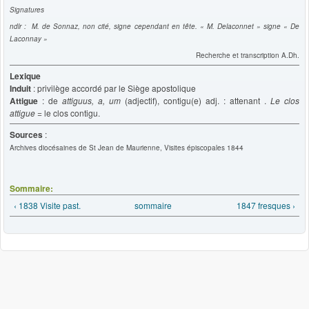
Signatures
ndlr : M. de Sonnaz, non cité, signe cependant en tête. « M. Delaconnet » signe « De
Laconnay »
Recherche et transcription A.Dh.
Lexique
Induit
: privilège accordé par le Siège apostolique
Attigue
: de
attiguus, a, um
(adjectif), contigu(e) adj. : attenant .
Le clos
attigue
= le clos contigu.
Sources
:
Archives diocésaines de St Jean de Maurienne, Visites épiscopales 1844
Sommaire:
‹ 1838 Visite past.
sommaire
1847 fresques ›