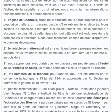
Aujourd'hui, 16 mai, jour de l'Ascension de N.S., nous avons commencé les
fonctions de notre ministère, vers les 7h1/2, ayant procédé à la visite de
l'église, de la sacristie, et du cimetière, nous avons fait les observations,
recommandations, et ordonnances ci-après :
1°)
l'église de Chamoux,
d'une belle structure, nous paraît trop petite pour la
population ; elle a un pressant besoin d'être reblanchie et décorée. Nous
invitons le Conseil de la fabrique, et subsidiairement, celui de la commune, à
s'occuper au plus tôt de cette réparation qui déjà avait été ordonnée dans la
dernière visite pastorale. Nous nous réservons, comme de droit, d'approuver
le plan des décorations.
2°)
le rétable du maître-autel
est en stuc, la marbrure a presque entièrement
disparu. Nous invitons le conseil communal à en faire faire un en marbre ou
en bois doré.
3°) nous apprenons avec plaisir que l’on placera dans peu de temps à l'
autel
de St François de Sales
, un rétable semblable à celui de l'autel du Rosaire.
4°) les
comptes de la fabrique
pour l'année 1843 ont été arrêtés par le
conseil de la fabrique le 13 janvier 1844 et approuvés par Rd Dechamps
notre vicaire général le 10 février 1844.
5°) par son testament du 21 juin 1838, [Ulliel ?] Notaire, Dame Marie [André?]
Vve [Jecque ?] (pâté) a institué héritière la fabrique ecclésiastique de
Chamoux à sa charge d'établir au chef-lieu de cette paroisse
une école pour
l'éducation des filles
de la paroisse dirigée par les sœurs de St Joseph ; par
acte mis au greffe du tribunal de judicature, Mage de Chambéry, le 3
septembre 1838 la fabrique ecclésiastique a accepté la succession sous