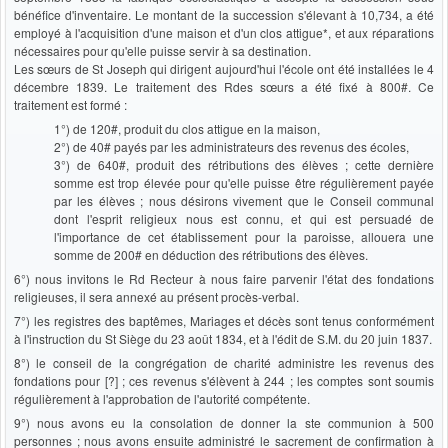
bénéfice d'inventaire. Le montant de la succession s'élevant à 10,734, a été
employé à l'acquisition d'une maison et d'un clos attigue*, et aux réparations
nécessaires pour qu'elle puisse servir à sa destination.
Les sœurs de St Joseph qui dirigent aujourd'hui l'école ont été installées le 4
décembre 1839. Le traitement des Rdes sœurs a été fixé à 800#. Ce
traitement est formé :
1°) de 120#, produit du clos attigue en la maison,
2°) de 40# payés par les administrateurs des revenus des écoles,
3°) de 640#, produit des rétributions des élèves ; cette dernière
somme est trop élevée pour qu'elle puisse être régulièrement payée
par les élèves ; nous désirons vivement que le Conseil communal
dont l'esprit religieux nous est connu, et qui est persuadé de
l'importance de cet établissement pour la paroisse, allouera une
somme de 200# en déduction des rétributions des élèves.
6°) nous invitons le Rd Recteur à nous faire parvenir l'état des fondations
religieuses, il sera annexé au présent procès-verbal.
7°) les registres des baptêmes, Mariages et décès sont tenus conformément
à l'instruction du St Siège du 23 août 1834, et à l'édit de S.M. du 20 juin 1837.
8°) le conseil de la congrégation de charité administre les revenus des
fondations pour [?] ; ces revenus s'élèvent à 244 ; les comptes sont soumis
régulièrement à l'approbation de l'autorité compétente.
9°) nous avons eu la consolation de donner la ste communion à 500
personnes ; nous avons ensuite administré le sacrement de confirmation à