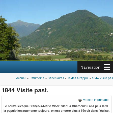
Aller au contenu principal
Navigation
Accueil
»
Patrimoine
»
Sanctuaires
»
Textes à l'appui
»
1844 Visite pas
Vous êtes ici
1844 Visite past.
Version imprimable
Le nouvel évêque François-Marie Vibert vient à Chamoux 6 ans plus tard :
la population augmente toujours, on est encore plus à l'étroit dans l'église,