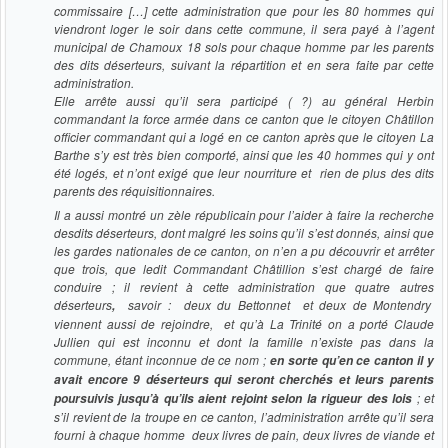
commissaire […] cette administration que pour les 80 hommes qui
viendront loger le soir dans cette commune, il sera payé à l’agent
municipal de Chamoux 18 sols pour chaque homme par les parents
des dits déserteurs, suivant la répartition et en sera faite par cette
administration.
Elle arrête aussi qu’il sera participé ( ?) au général Herbin
commandant la force armée dans ce canton que le citoyen Châtillon
officier commandant qui a logé en ce canton après que le citoyen La
Barthe s’y est très bien comporté, ainsi que les 40 hommes qui y ont
été logés, et n’ont exigé que leur nourriture et rien de plus des dits
parents des réquisitionnaires.
Il a aussi montré un zèle républicain pour l’aider à faire la recherche
desdits déserteurs, dont malgré les soins qu’il s’est donnés, ainsi que
les gardes nationales de ce canton, on n’en a pu découvrir et arrêter
que trois, que ledit Commandant Châtillion s’est chargé de faire
conduire ; il revient à cette administration que quatre autres
déserteurs
savoir : deux du Bettonnet et deux de Montendry
,
viennent aussi de rejoindre, et qu’à La Trinité on a porté Claude
Jullien qui est inconnu et dont la famille n’existe pas dans la
commune, étant inconnue de ce nom ;
en sorte qu’en ce canton il y
avait encore 9 déserteurs qui seront cherchés et leurs parents
; et
poursuivis jusqu’à qu’ils aient rejoint selon la rigueur des lois
s’il revient de la troupe en ce canton, l’administration arrête qu’il sera
fourni à chaque homme deux livres de pain, deux livres de viande et