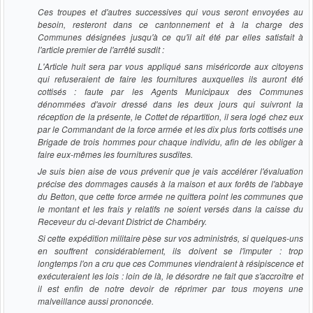
Ces troupes et d'autres successives qui vous seront envoyées au
besoin, resteront dans ce cantonnement et à la charge des
Communes désignées jusqu'à ce qu'il ait été par elles satisfait à
l'article premier de l'arrêté susdit :
L'Article huit sera par vous appliqué sans miséricorde aux citoyens
qui refuseraient de faire les fournitures auxquelles ils auront été
cottisés : faute par les Agents Municipaux des Communes
dénommées d'avoir dressé dans les deux jours qui suivront la
réception de la présente, le Cottet de répartition, il sera logé chez eux
par le Commandant de la force armée et les dix plus forts cottisés une
Brigade de trois hommes pour chaque individu, afin de les obliger à
faire eux-mêmes les fournitures susdites.
Je suis bien aise de vous prévenir que je vais accélérer l'évaluation
précise des dommages causés à la maison et aux forêts de l'abbaye
du Betton, que cette force armée ne quittera point les communes que
le montant et les frais y relatifs ne soient versés dans la caisse du
Receveur du ci-devant District de Chambéry.
Si cette expédition militaire pèse sur vos administrés, si quelques-uns
en souffrent considérablement, ils doivent se l'imputer : trop
longtemps l'on a cru que ces Communes viendraient à résipiscence et
exécuteraient les lois : loin de là, le désordre ne fait que s'accroître et
il est enfin de notre devoir de réprimer par tous moyens une
malveillance aussi prononcée.