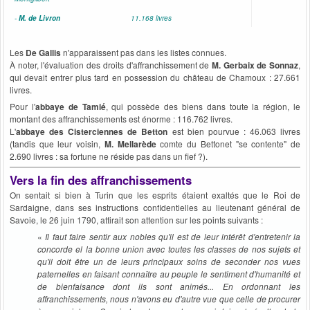
-
M. de Livron
11.168 livres
Les
De Gallis
n'apparaissent pas dans les listes connues.
À noter, l'évaluation des droits d'affranchissement de
M. Gerbaix de Sonnaz
,
qui devait entrer plus tard en possession du château de Chamoux : 27.661
livres.
Pour l'
abbaye de Tamié
, qui possède des biens dans toute la région, le
montant des affranchissements est énorme : 116.762 livres.
L'
abbaye des Cisterciennes de Betton
est bien pourvue : 46.063 livres
(tandis que leur voisin,
M. Mellarède
comte du Bettonet "se contente" de
2.690 livres : sa fortune ne réside pas dans un fief ?).
Vers la fin des affranchissements
On sentait si bien à Turin que les esprits étaient exaltés que le Roi de
Sardaigne, dans ses instructions confidentielles au lieutenant général de
Savoie, le 26 juin 1790, attirait son attention sur les points suivants :
«
Il faut faire sentir aux nobles qu'il est de leur intérêt d'entretenir la
concorde el la bonne union avec toutes les classes de nos sujets et
qu'il doit être un de leurs principaux soins de seconder nos vues
paternelles en faisant connaître au peuple le sentiment d'humanité et
de bienfaisance dont ils sont animés... En ordonnant les
affranchissements, nous n'avons eu d'autre vue que celle de procurer