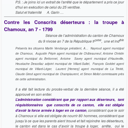
P.S. : Je joins ici un extrait de l'arrêté que le département a pris ce jour
d'hui en exécution de celui du 25 ventôse.
Salut et fraternité A. Garin …
Contre les Conscrits déserteurs : la troupe à
Chamoux, an 7 - 1799
Séance de l’administration du canton de Chamoux
çaise
ible
du 9 nivose an 7 de la République fr
, une et ind
Présents les citoyens Martin Vendange président, A… Nayroud agent municipal
de Chamoux, Augustin Pépin agent municipal de Châteauneuf, Antoine Christin
agent municipal du Bettonnet, Antoine Savey agent municipal d’Hauteville,
Heustache Descollaz adjoint municipal de Villard-Sallet, François Goddet agent
municipal de Villard-Léger, Laurent [Hemery] agent municipal de La Trinité,
Claude Girod agent municipal de Champlaurent, et Simon Mollot commissaire près
de cette administration.
Il a été fait lecture du procès-verbal de la dernière séance, il a été
approuvé en son entier.
L’administration considérant que par rapport aux déserteurs, tant
réquisitionnaires que conscrits de ce canton, elle est obligée
, considérant que le soir
d’avoir la force armée à loger en ce canton
à Chamoux si elle est obligée de nourrir 80 hommes, considérant que
jusqu’à ce que les parents aient trouvé et fait rejoindre les déserteurs,
le canton est dans le cas d’avoir la troupe à loger, arrête, oui le