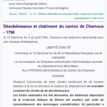
- pour refus d'assignats (idem),
- voire pour fausse monnaie (15 ans de bagne)
Source : AD073 - 1L 79 - Affaires criminelles et correctionnelles, classement par ordre
alphabétique (1792-1815)
Désobéissance et châtiment du canton de Chamoux
- 1796
le 13 Germinal An 4 (2 avril1796), Chamoux est vertement réprimandé pour
son manque d'obéissance.
LIBERTÉ ÉGALITÉ
Chambéry, le 13 Germinal an 4e de la République Française une et
indivisible
Le Commissaire du Directoire exécutif près l'Administration centrale
du Département du Mont-Blanc,
Aux CITOYENS Administrateurs du Canton de Chamoux
CITOYEN,
Plusieurs Communes de votre Canton continuent de se montrer
rebelles à la loi et sont pour le surplus du Département
un scandale
continuel de révolte de de désobéissance.
Les forêts nationales ont été dévastées, les bâtiments dépendant
de la ci-devant Abbaye du Betton ont souffert, par suite de
rassemblement, des dommages considérables. Un particulier a