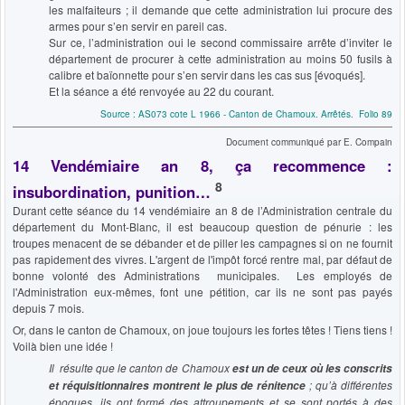
les malfaiteurs ; il demande que cette administration lui procure des
armes pour s’en servir en pareil cas.
Sur ce, l’administration oui le second commissaire arrête d’inviter le
département de procurer à cette administration au moins 50 fusils à
calibre et baïonnette pour s’en servir dans les cas sus [évoqués].
Et la séance a été renvoyée au 22 du courant.
Source : AS073 cote L 1966 - Canton de Chamoux. Arrêtés. Folio 89
Document communiqué par E. Compain
14 Vendémiaire an 8, ça recommence :
8
insubordination, punition…
Durant cette séance du 14 vendémiaire an 8 de l’Administration centrale du
département du Mont-Blanc, il est beaucoup question de pénurie : les
troupes menacent de se débander et de piller les campagnes si on ne fournit
pas rapidement des vivres. L'argent de l'impôt forcé rentre mal, par défaut de
bonne volonté des Administrations municipales. Les employés de
l'Administration eux-mêmes, font une pétition, car ils ne sont pas payés
depuis 7 mois.
Or, dans le canton de Chamoux, on joue toujours les fortes têtes ! Tiens tiens !
Voilà bien une idée !
Il résulte que le canton de Chamoux
est un de ceux où les conscrits
; qu’à différentes
et réquisitionnaires montrent le plus de rénitence
époques, ils ont formé des attroupements et se sont portés à des