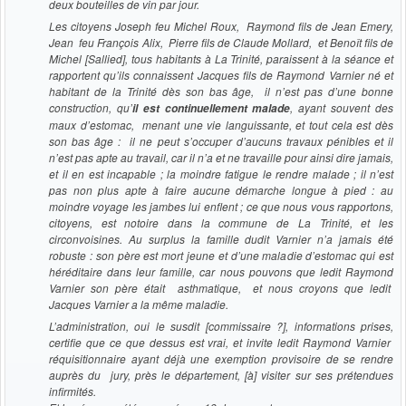
deux bouteilles de vin par jour.
Les citoyens Joseph feu Michel Roux, Raymond fils de Jean Emery,
Jean feu François Alix, Pierre fils de Claude Mollard, et Benoît fils de
Michel [Sallied], tous habitants à La Trinité, paraissent à la séance et
rapportent qu’ils connaissent Jacques fils de Raymond Varnier né et
habitant de la Trinité dès son bas âge, il n’est pas d’une bonne
construction, qu’
, ayant souvent des
il est continuellement malade
maux d’estomac, menant une vie languissante, et tout cela est dès
son bas âge : il ne peut s’occuper d’aucuns travaux pénibles et il
n’est pas apte au travail, car il n’a et ne travaille pour ainsi dire jamais,
et il en est incapable ; la moindre fatigue le rendre malade ; il n’est
pas non plus apte à faire aucune démarche longue à pied : au
moindre voyage les jambes lui enflent ; ce que nous vous rapportons,
citoyens, est notoire dans la commune de La Trinité, et les
circonvoisines. Au surplus la famille dudit Varnier n’a jamais été
robuste : son père est mort jeune et d’une maladie d’estomac qui est
héréditaire dans leur famille, car nous pouvons que ledit Raymond
Varnier son père était asthmatique, et nous croyons que ledit
Jacques Varnier a la même maladie.
L’administration, oui le susdit [commissaire ?], informations prises,
certifie que ce que dessus est vrai, et invite ledit Raymond Varnier
réquisitionnaire ayant déjà une exemption provisoire de se rendre
auprès du jury, près le département, [à] visiter sur ses prétendues
infirmités.