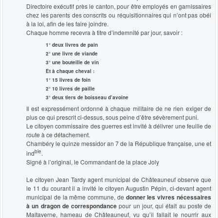
Directoire exécutif près le canton, pour être employés en garnissaires
chez les parents des conscrits ou réquisitionnaires qui n’ont pas obéi
à la loi, afin de les faire joindre.
Chaque homme recevra à titre d’indemnité par jour, savoir :
1° deux livres de pain
2° une livre de viande
3° une bouteille de vin
Et à chaque cheval :
1° 15 livres de foin
2° 10 livres de paille
3° deux tiers de boisseau d’avoine
Il est expressément ordonné à chaque militaire de ne rien exiger de
plus ce qui prescrit ci-dessus, sous peine d’être sévèrement puni.
Le citoyen commissaire des guerres est invité à délivrer une feuille de
route à ce détachement.
Chambéry le quinze messidor an 7 de la République française, une et
ble
ind
.
Signé à l’original, le Commandant de la place Joly
Le citoyen Jean Tardy agent municipal de Châteauneuf observe que
le 11 du courant il a invité le citoyen Augustin Pépin, ci-devant agent
municipal de la même commune, de
donner les vivres nécessaires
à un dragon de correspondance
pour un jour, qui était au poste de
Maltaverne, hameau de Châteauneuf, vu qu’il fallait le nourrir aux