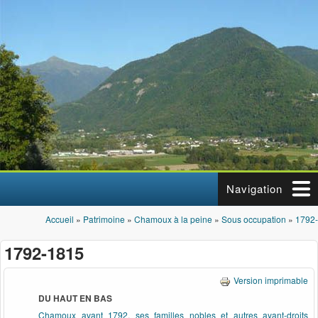
Aller au contenu principal
Navigation
Accueil
»
Patrimoine
»
Chamoux à la peine
»
Sous occupation
»
1792
Vous êtes ici
1792-1815
Version imprimable
DU HAUT EN BAS
Chamoux avant 1792, ses familles nobles et autres ayant-droits