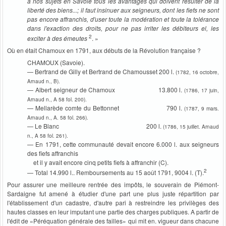
à nos sujets en Savoie tous les avantages qui doivent résulter de la
liberté des biens...; il faut insinuer aux seigneurs, dont les fiefs ne sont
pas encore affranchis, d'user toute la modération et toute la tolérance
dans l'exaction des droits, pour ne pas irriter les débiteurs el, les
2
exciter à des émeutes
. »
Où en était Chamoux en 1791, aux débuts de la Révolution française ?
CHAMOUX (Savoie).
— Bertrand de Gilly et Bertrand de Chamousset 200 l.
(1782, 16 octobre,
Arnaud n., B).
— Albert seigneur de Chamoux 13.800 l.
(1786, 17 juin,
Arnaud n., A 58 fol. 200).
— Mellarède comte du Bettonnet 790 l.
(1787, 9 mars.
Arnaud n., A. 58 fol. 266).
— Le Blanc 200 l.
(1786, 15 juillet. Arnaud
n., A 58 fol. 261).
— En 1791, cette communauté devait encore 6.000 l. aux seigneurs
des fiefs affranchis
et il y avait encore cinq petits fiefs à affranchir (C).
2
— Total 14.990 l.. Remboursements au 15 août 1791, 9004 l. (T).
Pour assurer une meilleure rentrée des impôts, le souverain de Piémont-
Sardaigne fut amené à étudier d'une part une plus juste répartition par
l'établissement d'un cadastre, d'autre pari à restreindre les privilèges des
hautes classes en leur imputant une partie des charges publiques. A partir de
l'édit de «Péréquation générale des failles» qui mit en. vigueur dans chacune