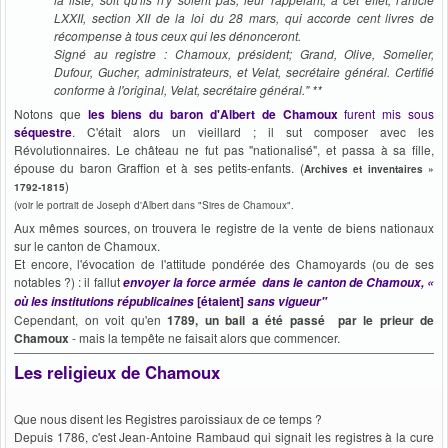
LXXII, section XII de la loi du 28 mars, qui accorde cent livres de
récompense à tous ceux qui les dénonceront.
Signé au registre : Chamoux, président; Grand, Olive, Somelier,
Dufour, Gucher, administrateurs, et Velat, secrétaire général. Certifié
conforme à l'original, Velat, secrétaire général
." **
Notons que
les biens du baron d'Albert de Chamoux
furent mis sous
séquestre
. C'était alors un vieillard ; il sut composer avec les
Révolutionnaires. Le château ne fut pas "nationalisé", et passa à sa fille,
épouse du baron Graffion et à ses petits-enfants. (
Archives et inventaires »
)
1792-1815
(voir le portrait de Joseph d'Albert dans "Sires de Chamoux".
Aux mêmes sources, on trouvera le registre de la vente de biens nationaux
sur le canton de Chamoux.
Et encore, l'évocation de l'attitude pondérée des Chamoyards (ou de ses
notables ?) : il fallut
envoyer la force armée dans le canton de Chamoux, «
[étaient]
où les institutions républicaines
sans vigueur"
Cependant, on voit qu'en
1789, un bail a été passé par le prieur de
Chamoux
- mais la tempête ne faisait alors que commencer.
Les religieux de Chamoux
Que nous disent les Registres paroissiaux de ce temps ?
Depuis 1786, c'est Jean-Antoine Rambaud qui signait les registres à la cure