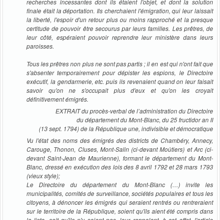
recherches incessantes dont ils étaient l'objet, et dont la solution
finale était la déportation. Ils cherchaient l'émigration, qui leur laissait
la liberté, l'espoir d'un retour plus ou moins rapproché et la presque
certitude de pouvoir être secourus par leurs familles. Les prêtres, de
leur côté, espéraient pouvoir reprendre leur ministère dans leurs
paroisses.
Tous les prêtres non plus ne sont pas partis ; il en est qui n'ont fait que
s'absenter temporairement pour dépister les espions, le Directoire
exécutif, la gendarmerie, etc. puis ils revenaient quand on leur faisait
savoir qu'on ne s'occupait plus d'eux et qu'on les croyait
définitivement émigrés.
EXTRAIT du procès-verbal de l’administration du Directoire
du département du Mont-Blanc, du 25 fructidor an II
(13 sept. 1794) de la République une, indivisible et démocratique
Vu l'état des noms des émigrés des districts de Chambéry, Annecy,
Carouge, Thonon, Cluses, Mont-Salin (ci-devant Moûtiers) et Arc (ci-
devant Saint-Jean de Maurienne), formant le département du Mont-
Blanc, dressé en exécution des lois des 8 avril 1792 et 28 mars 1793
(vieux style);
Le Directoire du département du Mont-Blanc (…) invite les
municipalités, comités de surveillance, sociétés populaires et tous les
citoyens, à dénoncer les émigrés qui seraient rentrés ou rentreraient
sur le territoire de la République, soient qu'ils aient été compris dans
la liste, soit qu'ils n'y soient pas, leur rappelant, à cet effet, l'article