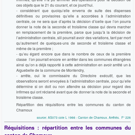
ces objets que le 21 du courant, et ce jourd’hui.
- considérant que quoiqu’elle enverra de suite des dispenses
définitives ou provisoires qu’elle a accordées à l’administration
centrale, ce ne sera que d’après la décision d’icelle que l’on pourra
donner la note de la seconde et troisième classe qui devra marcher
en remplacement de la première, parce que jusqu’à la décision de
l’administration centrale, siil pourrait avoir des variations, tant par mort
qu’autrement de quelques-uns de seconde et troisième classe et
même de la première ;
- qu’eu égard encore que dans le nombre de ceux de la première
classe l’on pourrait encore en arrêter dans les communes étrangères
ainsi qu’on a déjà rapporté à cette administration en avoir arrêté un à
Aiguebelle de la commune de Montendry,
- arrête, oui le commissaire du Directoire exécutif, que les
observations seront envoyées à l’administration centrale, pour qu’elle
détermine si on doit ou non attendre sa décision pour regard des
infirmes qui ont réclamé avant que de donner la note de la seconde et
troisième classe.
Répartition des réquisitions entre les communes du canton de
Chamoux
source: AS073 cote L 1966 - Canton de Chamoux. Arrêtés. F° 226
Réquisitions : répartition
entre les communes du
canton de Chamoux