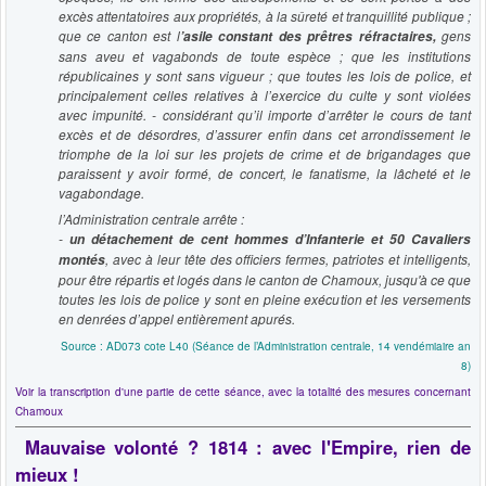
excès attentatoires aux propriétés, à la sûreté et tranquillité publique ;
que ce canton est l
gens
’asile constant des prêtres réfractaires,
sans aveu et vagabonds de toute espèce ; que les institutions
républicaines y sont sans vigueur ; que toutes les lois de police, et
principalement celles relatives à l’exercice du culte y sont violées
avec impunité. - considérant qu’il importe d’arrêter le cours de tant
excès et de désordres, d’assurer enfin dans cet arrondissement le
triomphe de la loi sur les projets de crime et de brigandages que
paraissent y avoir formé, de concert, le fanatisme, la lâcheté et le
vagabondage.
l’Administration centrale arrête :
-
un détachement de cent hommes d’Infanterie et 50 Cavaliers
, avec à leur tête des officiers fermes, patriotes et intelligents,
montés
pour être répartis et logés dans le canton de Chamoux, jusqu'à ce que
toutes les lois de police y sont en pleine exécution et les versements
en denrées d’appel entièrement apurés.
Source : AD073 cote L40 (Séance de l’Administration centrale, 14 vendémiaire an
8)
Voir la transcription d'une partie de cette séance, avec la totalité des mesures concernant
Chamoux
Mauvaise volonté ? 1814
: avec l'Empire, rien de
mieux !