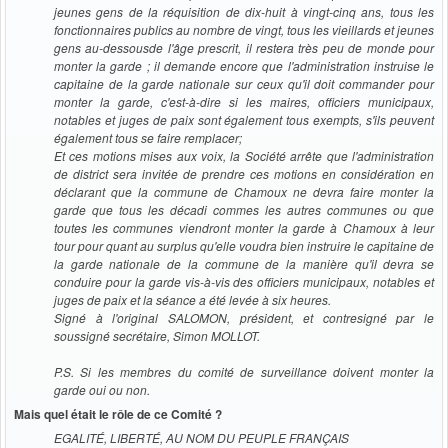
jeunes gens de la réquisition de dix-huit à vingt-cinq ans, tous les
fonctionnaires publics au nombre de vingt, tous les vieillards et jeunes
gens au-dessousde l'âge prescrit, il restera très peu de monde pour
monter la garde ; il demande encore que l'administration instruise le
capitaine de la garde nationale sur ceux qu'il doit commander pour
monter la garde, c'est-à-dire si les maires, officiers municipaux,
notables et juges de paix sont également tous exempts, s'ils peuvent
également tous se faire remplacer;
Et ces motions mises aux voix, la Société arrête que l'administration
de district sera invitée de prendre ces motions en considération en
déclarant que la commune de Chamoux ne devra faire monter la
garde que tous les décadi commes les autres communes ou que
toutes les communes viendront monter la garde à Chamoux à leur
tour pour quant au surplus qu'elle voudra bien instruire le capitaine de
la garde nationale de la commune de la manière qu'il devra se
conduire pour la garde vis-à-vis des officiers municipaux, notables et
juges de paix et la séance a été levée à six heures.
Signé à l'original SALOMON, président, et contresigné par le
soussigné secrétaire, Simon MOLLOT.
P.S. Si les membres du comité de surveillance doivent monter la
garde oui ou non.
Mais quel était le rôle de ce Comité ?
EGALITÉ, LIBERTÉ, AU NOM DU PEUPLE FRANÇAIS