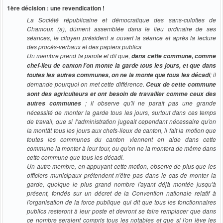
1ère décision : une revendication !
La Société républicaine et démocratique des sans-culottes de
Chamoux (a), dûment assemblée dans le lieu ordinaire de ses
séances, le citoyen président a ouvert la séance et après la lecture
des procès-verbaux et des papiers publics
Un membre prend la parole et dit que,
dans cette commune, comme
chef-lieu de canton l'on monte la garde tous les jours, et que dans
; il
toutes les autres communes, on ne la monte que tous les décadi
demande pourquoi on met cette différence.
Ceux de cette commune
sont des agriculteurs et ont besoin de travailler comme ceux des
; il observe qu'il ne paraît pas une grande
autres communes
nécessité de monter la garde tous les jours, surtout dans ces temps
de travail, que si l'administration jugeait cependant nécessaire qu'on
la montât tous les jours aux chefs-lieux de canton, il fait la motion que
toutes les communes du canton viennent en aide dans cette
commune la monter à leur tour, ou qu'on ne la montera de même dans
cette commune que tous les décadi.
Un autre membre, en appuyant cette motion, observe de plus que les
officiers municipaux prétendent n'être pas dans le cas de monter la
garde, quoique le plus grand nombre l'ayant déjà montée jusqu'à
présent, fondés sur un décret de la Convention nationale relatif à
l'organisation de la force publique qui dit que tous les fonctionnaires
publics resteront à leur poste et devront se faire remplacer que dans
ce nombre seraient compris tous les notables et que si l'on lève les