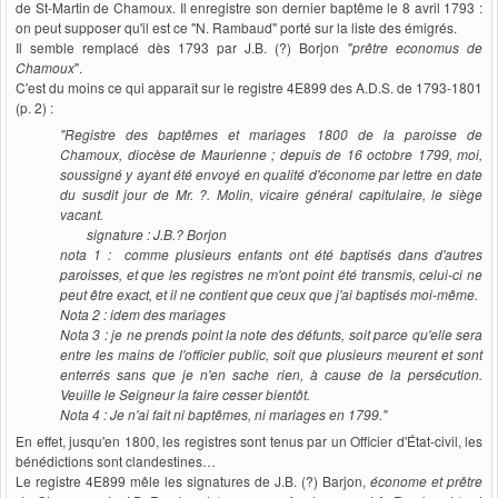
de St-Martin de Chamoux. Il enregistre son dernier baptême le 8 avril 1793 :
on peut supposer qu'il est ce "N. Rambaud" porté sur la liste des émigrés.
Il semble remplacé dès 1793 par J.B. (?) Borjon "
prêtre economus de
Chamoux
".
C'est du moins ce qui apparaît sur le registre 4E899 des A.D.S. de 1793-1801
(p. 2) :
"Registre des baptêmes et mariages 1800 de la paroisse de
Chamoux, diocèse de Maurienne ; depuis de 16 octobre 1799, moi,
soussigné y ayant été envoyé en qualité d'économe par lettre en date
du susdit jour de Mr. ?. Molin, vicaire général capitulaire, le siège
vacant.
signature : J.B.? Borjon
nota 1 : comme plusieurs enfants ont été baptisés dans d'autres
paroisses, et que les registres ne m'ont point été transmis, celui-ci ne
peut être exact, et il ne contient que ceux que j'ai baptisés moi-même.
Nota 2 : idem des mariages
Nota 3 : je ne prends point la note des défunts, soit parce qu'elle sera
entre les mains de l'officier public, soit que plusieurs meurent et sont
enterrés sans que je n'en sache rien, à cause de la persécution.
Veuille le Seigneur la faire cesser bientôt.
Nota 4 : Je n'ai fait ni baptêmes, ni mariages en 1799."
En effet, jusqu'en 1800, les registres sont tenus par un Officier d'État-civil, les
bénédictions sont clandestines…
Le registre 4E899 mêle les signatures de J.B. (?) Barjon,
économe et prêtre