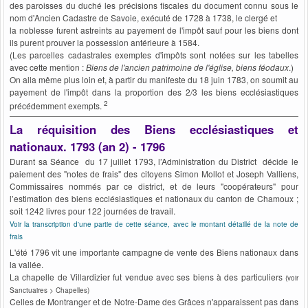
des paroisses du duché les précisions fiscales du document connu sous le
nom d'Ancien Cadastre de Savoie, exécuté de 1728 à 1738, le clergé et
la noblesse furent astreints au payement de l'impôt sauf pour les biens dont
ils purent prouver la possession antérieure à 1584.
(Les parcelles cadastrales exemptes d'impôts sont notées sur les tabelles
avec cette mention :
Biens de l'ancien patrimoine de l'église, biens féodaux
.)
On alla même plus loin et, à partir du manifeste du 18 juin 1783, on soumit au
payement de l'impôt dans la proportion des 2/3 les biens ecclésiastiques
2
précédemment exempts.
La réquisition des Biens ecclésiastiques et
nationaux. 1793 (an 2) - 1796
Durant sa Séance du 17 juillet 1793, l’Administration du District décide le
paiement des "notes de frais" des citoyens Simon Mollot et Joseph Valliens,
Commissaires nommés par ce district, et de leurs "coopérateurs" pour
l’estimation des biens ecclésiastiques et nationaux du canton de Chamoux ;
soit 1242 livres pour 122 journées de travail.
Voir la transcription d'une partie de cette séance, avec le montant détaillé de la note de
frais
L'été 1796 vit une importante campagne de vente des Biens nationaux dans
la vallée.
La chapelle de Villardizier fut vendue avec ses biens à des particuliers
(voir
Sanctuaires > Chapelles)
Celles de Montranger et de Notre-Dame des Grâces n'apparaissent pas dans