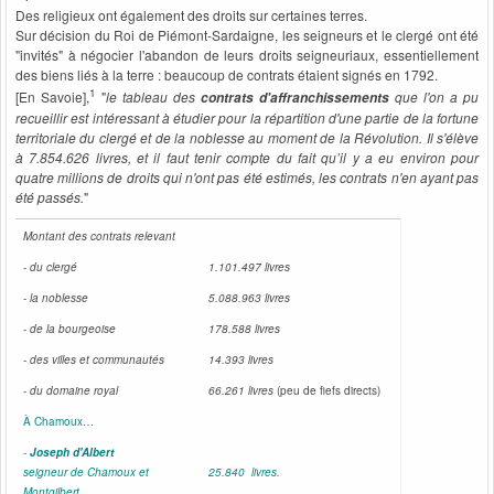
Des religieux ont également des droits sur certaines terres.
Sur décision du Roi de Piémont-Sardaigne, les seigneurs et le clergé ont été
"invités" à négocier l'abandon de leurs droits seigneuriaux, essentiellement
des biens liés à la terre : beaucoup de contrats étaient signés en 1792.
1
[En Savoie],
"
le tableau des
que l'on a pu
contrats d'affranchissements
recueillir est intéressant à étudier pour la répartition d'une partie de la fortune
territoriale du clergé et de la noblesse au moment de la Révolution. Il s'élève
à 7.854.626 livres, et il faut tenir compte du fait qu’il y a eu environ pour
quatre millions de droits qui n'ont pas été estimés, les contrats n'en ayant pas
été passés.
"
Montant des contrats relevant
- du clergé
1.101.497 livres
- la noblesse
5.088.963 livres
- de la bourgeoise
178.588 livres
- des villes et communautés
14.393 livres
- du domaine royal
66.261 livres
(peu de fiefs directs)
À Chamoux…
-
Joseph d'Albert
seigneur de Chamoux et
25.840 livres.
Montgilbert