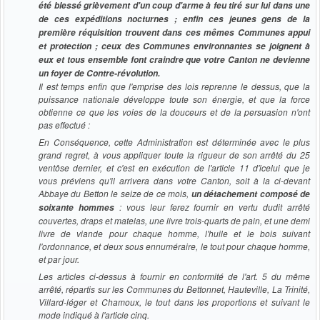
été blessé grièvement d'un coup d'arme à feu tiré sur lui dans une
de ces expéditions nocturnes ; enfin ces jeunes gens de la
première réquisition trouvent dans ces mêmes Communes appui
et protection ; ceux des Communes environnantes se joignent à
eux et tous ensemble font craindre que votre Canton ne devienne
un foyer de Contre-révolution.
Il est temps enfin que l'emprise des lois reprenne le dessus, que la
puissance nationale développe toute son énergie, et que la force
obtienne ce que les voies de la douceurs et de la persuasion n'ont
pas effectué :
En Conséquence, cette Administration est déterminée avec le plus
grand regret, à vous appliquer toute la rigueur de son arrêté du 25
ventôse dernier, et c'est en exécution de l'article 11 d'icelui que je
vous préviens qu'il arrivera dans votre Canton, soit à la ci-devant
Abbaye du Betton le seize de ce mois,
un détachement composé de
: vous leur ferez fournir en vertu dudit arrêté
soixante hommes
couvertes, draps et matelas, une livre trois-quarts de pain, et une demi
livre de viande pour chaque homme, l'huile et le bois suivant
l'ordonnance, et deux sous ennuméraire, le tout pour chaque homme,
et par jour.
Les articles ci-dessus à fournir en conformité de l'art. 5 du même
arrêté, répartis sur les Communes du Bettonnet, Hauteville, La Trinité,
Villard-léger et Chamoux, le tout dans les proportions et suivant le
mode indiqué à l'article cinq.