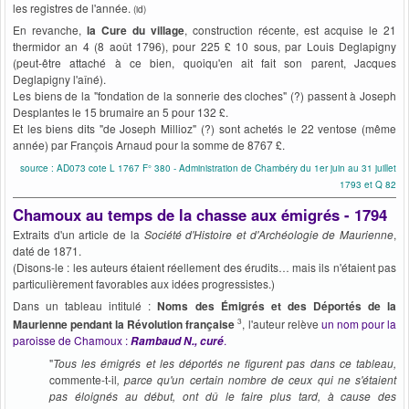
les registres de l'année.
(id)
En revanche,
la Cure du village
, construction récente, est acquise le 21
thermidor an 4 (8 août 1796), pour 225 £ 10 sous, par Louis Deglapigny
(peut-être attaché à ce bien, quoiqu'en ait fait son parent, Jacques
Deglapigny l'aîné).
Les biens de la "fondation de la sonnerie des cloches" (?) passent à Joseph
Desplantes le 15 brumaire an 5 pour 132 £.
Et les biens dits "de Joseph Millioz" (?) sont achetés le 22 ventose (même
année) par François Arnaud pour la somme de 8767 £.
source : AD073 cote L 1767 F° 380 - Administration de Chambéry du 1er juin au 31 juillet
1793 et Q 82
Chamoux au temps de la chasse aux émigrés - 1794
Extraits d'un article de la
Société d'Histoire et d'Archéologie de Maurienne
,
daté de 1871.
(Disons-le : les auteurs étaient réellement des érudits… mais ils n'étaient pas
particulièrement favorables aux idées progressistes.)
Dans un tableau intitulé :
Noms des Émigrés et des Déportés de la
3
Maurienne pendant la Révolution française
, l'auteur relève
un nom pour la
paroisse de Chamoux :
.
Rambaud N., curé
"
Tous les émigrés et les déportés ne figurent pas dans ce tableau,
commente-t-il
, parce qu'un certain nombre de ceux qui ne s'étaient
pas éloignés au début, ont dû le faire plus tard, à cause des