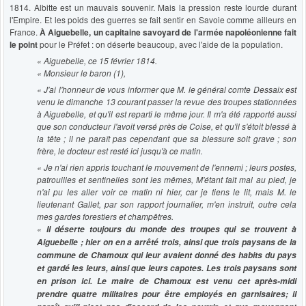
1814. Albitte est un mauvais souvenir. Mais la pression reste lourde durant
l'Empire. Et les poids des guerres se fait sentir en Savoie comme ailleurs en
France.
À Aiguebelle, un capitaine savoyard de l'armée napoléonienne fait
le point
pour le Préfet : on déserte beaucoup, avec l'aide de la population.
« Aiguebelle, ce 15 février 1814.
« Monsieur le baron (1),
« J'ai l'honneur de vous informer que M. le général comte Dessaix est
venu le dimanche 13 courant passer la revue des troupes stationnées
à Aiguebelle, et qu'il est reparti le même jour. Il m'a été rapporté aussi
que son conducteur l'avoit versé près de Coise, et qu'il s'étoit blessé à
la tête ; il ne paraît pas cependant que sa blessure soit grave ; son
frère, le docteur est resté ici jusqu'à ce matin.
« Je n'ai rien appris touchant le mouvement de l'ennemi ; leurs postes,
patrouilles et sentinelles sont les mêmes, M'étant fait mal au pied, je
n'ai pu les aller voir ce matin ni hier, car je tiens le lit, mais M. le
lieutenant Gallet, par son rapport journalier, m'en instruit, outre cela
mes gardes forestiers et champêtres.
«
Il déserte toujours du monde des troupes qui se trouvent à
Aiguebelle ; hier on en a arrêté trois, ainsi que trois paysans de la
commune de Chamoux qui leur avaient donné des habits du pays
et gardé les leurs, ainsi que leurs capotes. Les trois paysans sont
en prison ici. Le maire de Chamoux est venu cet après-midi
prendre quatre militaires pour être employés en garnisaires; il