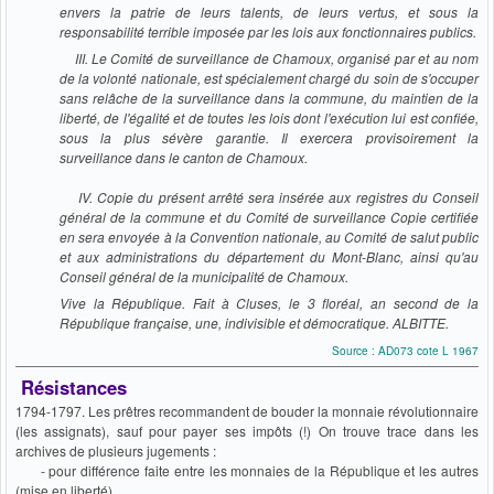
envers la patrie de leurs talents, de leurs vertus, et sous la
responsabilité terrible imposée par les lois aux fonctionnaires publics.
III. Le Comité de surveillance de Chamoux, organisé par et au nom
de la volonté nationale, est spécialement chargé du soin de s'occuper
sans relâche de la surveillance dans la commune, du maintien de la
liberté, de l'égalité et de toutes les lois dont l'exécution lui est confiée,
sous la plus sévère garantie. Il exercera provisoirement la
surveillance dans le canton de Chamoux.
IV. Copie du présent arrêté sera insérée aux registres du Conseil
général de la commune et du Comité de surveillance Copie certifiée
en sera envoyée à la Convention nationale, au Comité de salut public
et aux administrations du département du Mont-Blanc, ainsi qu'au
Conseil général de la municipalité de Chamoux.
Vive la République. Fait à Cluses, le 3 floréal, an second de la
République française, une, indivisible et démocratique. ALBITTE.
Source : AD073 cote L 1967
Résistances
1794-1797. Les prêtres recommandent de bouder la monnaie révolutionnaire
(les assignats), sauf pour payer ses impôts (!) On trouve trace dans les
archives de plusieurs jugements :
- pour différence faite entre les monnaies de la République et les autres
(mise en liberté),