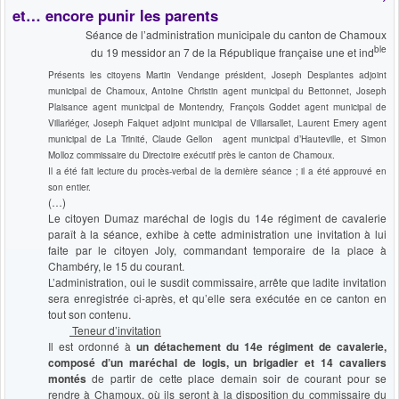
et… encore punir les parents
Séance de l’administration municipale du canton de Chamoux
ble
du 19 messidor an 7 de la République française une et ind
Présents les citoyens Martin Vendange président, Joseph Desplantes adjoint
municipal de Chamoux, Antoine Christin agent municipal du Bettonnet, Joseph
Plaisance agent municipal de Montendry, François Goddet agent municipal de
Villarléger, Joseph Falquet adjoint municipal de Villarsallet, Laurent Emery agent
municipal de La Trinité, Claude Gellon agent municipal d’Hauteville, et Simon
Molloz commissaire du Directoire exécutif près le canton de Chamoux.
Il a été fait lecture du procès-verbal de la dernière séance ; il a été approuvé en
son entier.
(…)
Le citoyen Dumaz maréchal de logis du 14e régiment de cavalerie
paraît à la séance, exhibe à cette administration une invitation à lui
faite par le citoyen Joly, commandant temporaire de la place à
Chambéry, le 15 du courant.
L’administration, oui le susdit commissaire, arrête que ladite invitation
sera enregistrée ci-après, et qu’elle sera exécutée en ce canton en
tout son contenu.
Teneur d’invitation
Il est ordonné à
un détachement du 14e régiment de cavalerie,
composé d’un maréchal de logis, un brigadier et 14 cavaliers
montés
de partir de cette place demain soir de courant pour se
rendre à Chamoux, où ils seront à la disposition du commissaire du