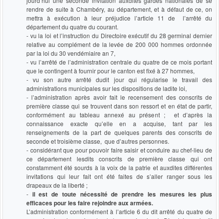
jourd’hui une seconde invitation auxdites gardes nationales de se
rendre de suite à Chambéry, au département, et à défaut de ce, on
mettra à exécution à leur préjudice l’article 11 de l’arrêté du
département du quatre du courant.
- vu la loi et l’instruction du Directoire exécutif du 28 germinal dernier
relative au complément de la levée de 200 000 hommes ordonnée
par la loi du 30 vendémiaire an 7,
- vu l’arrêté de l’administration centrale du quatre de ce mois portant
que le contingent à fournir pour le canton est fixé à 27 hommes,
- vu son autre arrêté dudit jour qui régularise le travail des
administrations municipales sur les dispositions de ladite loi,
- l’administration après avoir fait le recensement des conscrits de
première classe qui se trouvent dans son ressort et en état de partir,
conformément au tableau annexé au présent ; et d’après la
connaissance exacte qu’elle en a acquise, tant par les
renseignements de la part de quelques parents des conscrits de
seconde et troisième classe, que d’autres personnes.
- considérant que pour pouvoir faire saisir et conduire au chef-lieu de
ce département lesdits conscrits de première classe qui ont
constamment été sourds à la voix de la patrie et auxdites différentes
invitations qui leur fait ont été faites de s’aller ranger sous les
drapeaux de la liberté ;
-
il est de toute nécessité de prendre les mesures les plus
efficaces pour les faire rejoindre aux armées.
L’administration conformément à l’article 6 du dit arrêté du quatre de