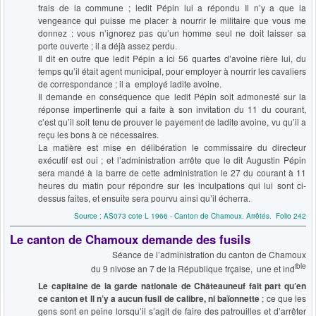
frais de la commune ; ledit Pépin lui a répondu Il n’y a que la
vengeance qui puisse me placer à nourrir le militaire que vous me
donnez : vous n’ignorez pas qu’un homme seul ne doit laisser sa
porte ouverte ; il a déjà assez perdu.
Il dit en outre que ledit Pépin a ici 56 quartes d’avoine rière lui, du
temps qu’il était agent municipal, pour employer à nourrir les cavaliers
de correspondance ; il a employé ladite avoine.
Il demande en conséquence que ledit Pépin soit admonesté sur la
réponse impertinente qui a faite à son invitation du 11 du courant,
c’est qu’il soit tenu de prouver le payement de ladite avoine, vu qu’il a
reçu les bons à ce nécessaires.
La matière est mise en délibération le commissaire du directeur
exécutif est oui ; et l’administration arrête que le dit Augustin Pépin
sera mandé à la barre de cette administration le 27 du courant à 11
heures du matin pour répondre sur les inculpations qui lui sont ci-
dessus faites, et ensuite sera pourvu ainsi qu’il écherra.
Source : AS073 cote L 1966 - Canton de Chamoux. Arrêtés. Folio 242
Le canton de Chamoux demande des fusils
Séance de l’administration du canton de Chamoux
ible
du 9 nivose an 7 de la République frçaise, une et ind
Le capitaine de la garde nationale de Châteauneuf fait part qu’en
ce canton et Il n’y a aucun fusil de calibre, ni baïonnette
; ce que les
gens sont en peine lorsqu’il s’agit de faire des patrouilles et d’arrêter