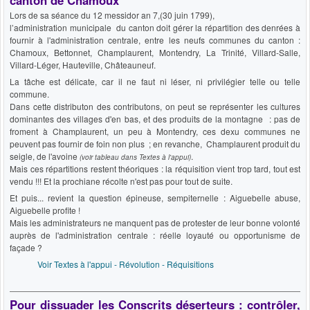
Lors de sa séance du 12 messidor an 7,(30 juin 1799),
l’administration municipale du canton doit gérer la répartition des denrées à
fournir à l'administration centrale, entre les neufs communes du canton :
Chamoux, Bettonnet, Champlaurent, Montendry, La Trinité, Villard-Salle,
Villard-Léger, Hauteville, Châteauneuf.
La tâche est délicate, car il ne faut ni léser, ni privilégier telle ou telle
commune.
Dans cette distributon des contributons, on peut se représenter les cultures
dominantes des villages d'en bas, et des produits de la montagne : pas de
froment à Champlaurent, un peu à Montendry, ces dexu communes ne
peuvent pas fournir de foin non plus ; en revanche, Champlaurent produit du
seigle, de l'avoine
.
(voir tableau dans Textes à l'appui)
Mais ces répartitions restent théoriques : la réquisition vient trop tard, tout est
vendu !!! Et la prochiane récolte n'est pas pour tout de suite.
Et puis... revient la question épineuse, sempiternelle : Aiguebelle abuse,
Aiguebelle profite !
Mais les administrateurs ne manquent pas de protester de leur bonne volonté
auprès de l'administration centrale : réelle loyauté ou opportunisme de
façade ?
Voir Textes à l'appui - Révolution - Réquisitions
Pour dissuader les Conscrits déserteurs : contrôler,