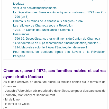
féodaux
Vers la fin des affranchissements
La réquisition des Biens ecclésiastiques et nationaux. 1793 (an 2) -
1796 (an 5)
Chamoux au temps de la chasse aux émigrés - 1794
Les religieux de Chamoux sous la Révolution
1794. Un Comité de Surveillance à Chamoux
Résistances
1796-99. Désobéissance : les châtiments du Canton de Chamoux
14 Vendémiaire an 8, ça recommence : insubordination, punition…
1814. Mauvaise volonté ? Avec l'Empire, rien de mieux !
Pour mémoire, en quelques lignes : la Savoie et la Révolution
française
Chamoux, avant 1972, ses familles nobles et autres
ayant-droits féodaux
Au fil des Archives, on découvre plusieurs familles nobles sur le territoire de
Chamoux :
- Joseph d'Albert bien sûr, propriétaire du château, seigneur des paroisses de
Chamoux, Montendry et Champlaurent.
- M. de Livron
- la famille de Gallis.
- ?