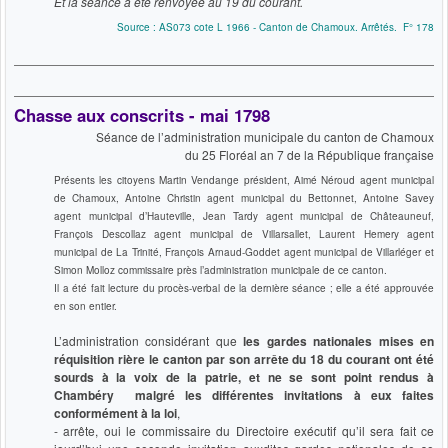
Et la séance a été renvoyée au 19 du courant.
Source : AS073 cote L 1966 - Canton de Chamoux. Arrêtés. F° 178
Chasse aux conscrits - mai 1798
Séance de l’administration municipale du canton de Chamoux
du 25 Floréal an 7 de la République française
Présents les citoyens Martin Vendange président, Aimé Néroud agent municipal
de Chamoux, Antoine Christin agent municipal du Bettonnet, Antoine Savey
agent municipal d’Hauteville, Jean Tardy agent municipal de Châteauneuf,
François Descollaz agent municipal de Villarsallet, Laurent Hemery agent
municipal de La Trinité, François Arnaud-Goddet agent municipal de Villarléger et
Simon Molloz commissaire près l’administration municipale de ce canton.
Il a été fait lecture du procès-verbal de la dernière séance ; elle a été approuvée
en son entier.
L’administration considérant que
les gardes nationales mises en
réquisition rière le canton par son arrête du 18 du courant ont été
sourds à la voix de la patrie, et ne se sont point rendus à
Chambéry malgré les différentes invitations à eux faites
conformément à la loi
,
- arrête, oui le commissaire du Directoire exécutif qu’il sera fait ce