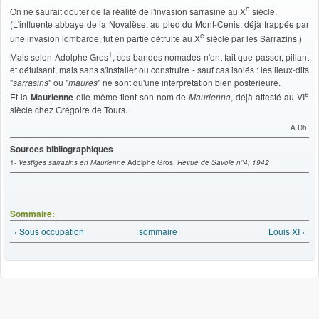
e
On ne saurait douter de la réalité de l'invasion sarrasine au X
siècle.
(L'influente abbaye de la Novalèse, au pied du Mont-Cenis, déjà frappée par
e
une invasion lombarde, fut en partie détruite au X
siècle par les Sarrazins.)
1
Mais selon Adolphe Gros
, ces bandes nomades n'ont fait que passer, pillant
et détuisant, mais sans s'installer ou construire - sauf cas isolés : les lieux-dits
"
sarrasins
" ou "
maures
" ne sont qu'une interprétation bien postérieure.
e
Et la
Maurienne
elle-même tient son nom de
Maurienna
, déjà attesté au VI
siècle chez Grégoire de Tours.
A.Dh.
Sources bibliographiques
1-
Vestiges sarrazins en Maurienne
Adolphe Gros,
Revue de Savoie n°4, 1942
Sommaire:
‹ Sous occupation
sommaire
Louis XI ›