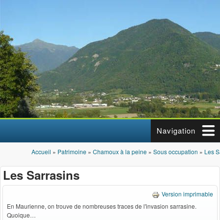
Aller au contenu principal
Navigation
Accueil
»
Patrimoine
»
Chamoux à la peine
»
Sous occupation
»
Les S
Vous êtes ici
Les Sarrasins
Version imprimable
En Maurienne, on trouve de nombreuses traces de l'invasion sarrasine.
Quoique…