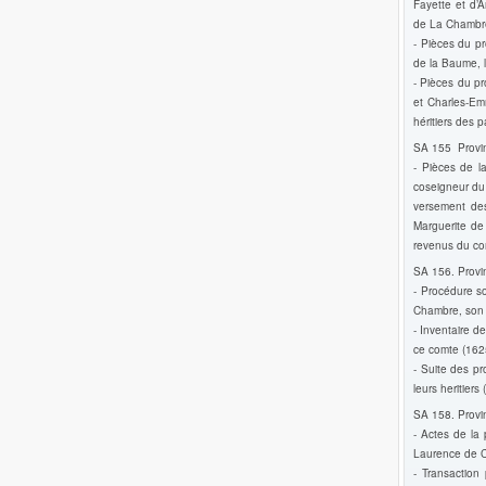
Fayette et d’
de La Chambre
- Pièces du pr
de la Baume, 
- Pièces du p
et Charles-Em
héritiers des 
SA 155 Provin
- Pièces de l
coseigneur du 
versement de
Marguerite de
revenus du com
SA 156. Provin
- Procédure s
Chambre, son 
- Inventaire d
ce comte (162
- Suite des p
leurs heritiers
SA 158. Provin
- Actes de la 
Laurence de C
- Transactio