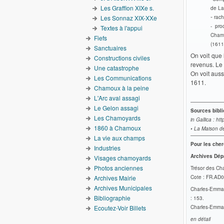
Les Graffion XIXe s.
de La
-
Les Sonnaz XIX-XXe
rach
- pr
Textes à l'appui
Chamb
Fiefs
(1611
Sanctuaires
On voit que 
Constructions civiles
revenus. Le 
Une catastrophe
On voit auss
Les Communications
1611.
Chamoux à la peine
L'Arc aval assagi
Le Gelon assagi
Sources bibl
Les Chamoyards
in Gallica : http
1860 à Chamoux
• La Maison de
La vie aux champs
Pour les cher
Industries
Archives Dép
Visages chamoyards
Photos anciennes
Trésor des Cha
Archives Mairie
Cote : FR.AD
Archives Municipales
Charles-Emman
Bibliographie
: 153.
Ecoutez-Voir Billets
Charles-Emman
en détail