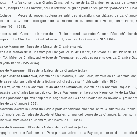
ux - - Prix-fait consenti par Charles-Emmanuel, comte de La Chambre, en qualité de tuteur
uel, marquis de La Chambre, pour la réfection du grand portail et du premier pont-levis de Ch
ochette - - Pièces du procès soutenu au sujet des réparations du château de La Chambre
mte de La Chambre, coseigneur de La Rochette et du comté de L'Heuille, contre Pierre, 
frère (1611-1613).
ette (suite). - Compte de la rente de La Rochette, rendu par noble Gaspard Régis, châtelain d
marquis de La Chambre, et Charles-Emmanuel, comte de La Chambre (1595-1596).
e de Maurienne : Titres de la Maison de Chambre (suite).
sées à la Maison de la Chambre par François Ier, roi de France, Sigismond d’Este, Pierre de L
 F.A. Milliet de Challes, archevêque de Tarentaise, et quelques parents des La Chambre Sau
ayeur-Brandis (1522-1664)
ce de Maurienne : Titres de la Maison de La Chambre (suite).
té par
Charles-Emmanuel
, vicomte de La Chambre, à Jean-Louis, marquis de La Chambre, son f
 sa pension annuelle et de la légitime qui lui est due sur l’hoirie paternelle (1592).
 Pierre, comte de La Chambre, et de
Charles-Emmanuel
, vicomte de La Chambre, copie (1595)
passée par Charles-Emmanuel, vicomte de Maurienne, en faveur de Pierre, comte de La Chamb
tre les personnes qui revendiquent la seigneurie de La Ferté-Chauderon en Nivernais, provenant
ise de La Chambre (1595).
ntervenue devant le Sénat de Savoie pour d’anciennes créances entre le curateur de l’hoirie
la Chambre des Comptes de Savoie, et Charles- Emmanuel, comte de La Chambre, tant en son
manuel, marquis de La Chambre, son neveu (1599-1618).
ce de Maurienne : Titres de la Maison de La Chambre (suite).
ngagée devant le Parlement de Paris par Jacqueline de La Fayette, comtesse du Lude. fille 