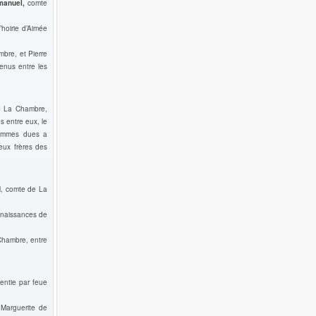
manuel,
comte
’hoirie d’Aimée
bre, et Pierre
enus entre les
de La Chambre,
s entre eux, le
sommes dues a
eux frères des
l, comte de La
onnaissances de
Chambre, entre
entie par feue
Marguerite de