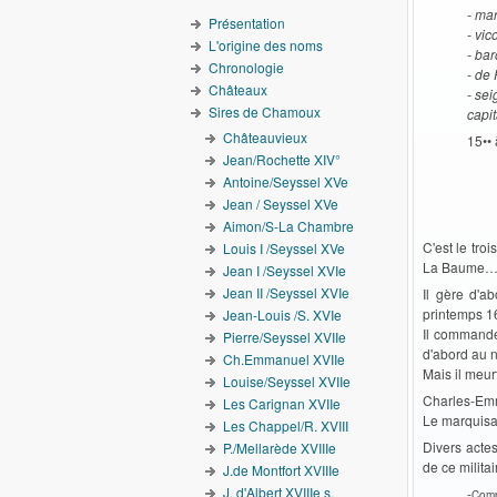
- ma
Présentation
- vi
L'origine des noms
- bar
Chronologie
- de 
Châteaux
- sei
Sires de Chamoux
capi
Châteauvieux
15••
Jean/Rochette XIV°
Antoine/Seyssel XVe
Jean / Seyssel XVe
Aimon/S-La Chambre
C'est le tro
Louis I /Seyssel XVe
La Baume
Jean I /Seyssel XVIe
Jean II /Seyssel XVIe
Il gère d'a
printemps 16
Jean-Louis /S. XVIe
Il commande
Pierre/Seyssel XVIIe
d'abord au n
Ch.Emmanuel XVIIe
Mais il meur
Louise/Seyssel XVIIe
Charles-Emma
Les Carignan XVIIe
Le marquisa
Les Chappel/R. XVIII
Divers acte
P./Mellarède XVIIIe
de ce militai
J.de Montfort XVIIIe
J. d'Albert XVIIIe s.
-
Comp