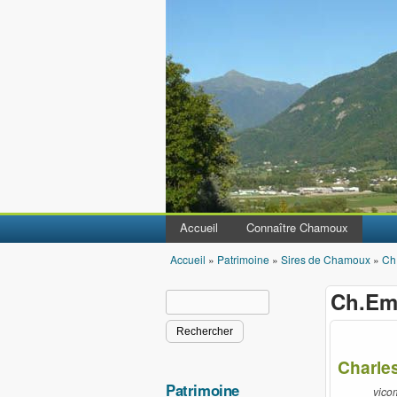
Accueil
Connaître Chamoux
Accueil
»
Patrimoine
»
Sires de Chamoux
»
Ch
Vous êtes ici
Ch.Em
Rechercher
Formulaire de recherche
Charle
Patrimoine
vico