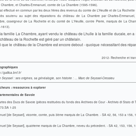
 Chambre, et Charles-Emmanuel, comte de La Chambre (1595-1596).
at effectué en commun par les deux frères des revenus du comte de L’Heuille et de La Rochette
ocès soutenu au sujet des réparations du château de La Chambre par Charles-Emmanuel
re, coseigneur de La Rochette et du comté de L'Heuille, contre Pierre, marquis de La Cham
-1613).
la famille La Chambre, ayant vendu le château de Lhuïle à la famille ducale, en a
château de la Rochette est géré par un châtelain.
i que le château de la Chambre est encore debout - quoique nécessitant des répar
2012- Recherche et tran
iographiques
://gallica.bnf.fr/
 Seyssel : ses origines, sa généalogie, son histoire
: ... Marc de Seyssel-Cressieu
cheurs : ressources à explorer
artementales de Savoie
rtes des Ducs de Savoie (pièces restituées du fonds des Archives de Cour - Archivio di Stato di T
073.SA 1-25
uel [de Seyssel], vicomte, comte, puis 3ème marquis de La Chambre. - SA 42, 56, 153 a 156, 
uel [de Seyssel], quatrieme marquis de La Chambre, neveu du précedent. - SA 42, 153, 156, 1