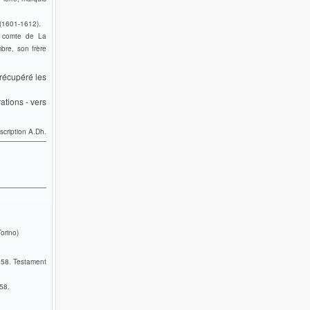
 (1601-1612).
, comte de La
bre, son frère
 récupéré les
ations - vers
scription A.Dh.
orino)
158. Testament
58.