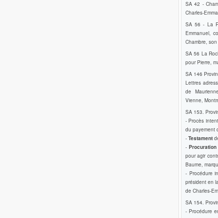
SA 42 - Chamo
Charles-Emman
SA 56 - La R
Emmanuel, co
Chambre, son 
SA 56 La Roch
pour Pierre, 
SA 146 Provinc
Lettres adres
de Maurienne,
Vienne, Montm
SA 153. Provin
- Procès inten
du payement de
-
Testament
de
-
Procuration
pour agir con
Baume, marqu
- Procédure i
président en 
de Charles-Em
SA 154. Provin
- Procédure e