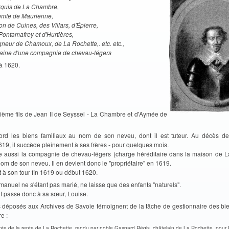
rquis de La Chambre,
comte de Maurienne,
on de Cuines, des Villars, d'Épierre,
Pontamafrey et d'Hurtières,
gneur de Chamoux, de La Rochette,. etc. etc.,
taine d'une compagnie de chevau-légers
 à 1620.
isième fils de Jean II de Seyssel - La Chambre et d'Aymée de
…
bord les biens familiaux au nom de son neveu, dont il est tuteur. Au décès de 
19, il succède pleinement à ses frères - pour quelques mois.
 aussi la compagnie de chevau-légers (charge héréditaire dans la maison de 
om de son neveu. Il en devient donc le "propriétaire" en 1619.
t à son tour fin 1619 ou début 1620.
nuel ne s'étant pas marié, ne laisse que des enfants "naturels".
t passe donc à sa sœur, Louise.
s déposés aux Archives de Savoie témoignent de la tâche de gestionnaire des bie
re :
te de la rente de La Rochette, rendu par noble Gaspard Régis, châtelain de La Rochette, pour P