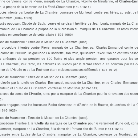
Anne de Vienne, contre Pierre, marquis de La Chambre, vicomte de Maurienne, et
Charles-Em
, a propos de la baronnie de La Ferté-Chauderon (1597-1611).
ocès intente par Louise de La Chambre, comtesse de Montreal, contre ses frères, au sujet de l
leur mère (1604- 1609).
rocès opposant Claude de Saulx, veuve et se disant héritière de Jean-Louis, marquis de La Cham
manuel de La Chambre à propos de la succession du marquis de La Chambre. et actes interv
parties en conséquence de cette affaire (1595-1660).
ce de Maurienne : Titres de la Maison de La Chambre (suite).
a procédure intentée contre Pierre, marquis de La Chambre, par Charles-Emmanuel comte 
comte de L’Heuille, seigneur de La Rochette, son frère, qui sollicite I’exécution de contrats passé
s arrérages de sa pension de 600 florins et plus ample pension, une garantie pour les 
 La Chambre, leur tante, les difficultés soulevées par le rachat effectué en commun par les d
te de L’Heuilie et de La Rochette étant incluses dans ces différends (1601-1612).
ce de Maurienne : Titres de la Maison de La Chambre (suite).
oulevée par la tutelle de Charles- Emmanuel, marquis de La Chambre, entre Charles- Emmanue
tuteur, et Louise de La Chambre, comtesse de Montréal (1615-1619).
es titres du comte de L’HeuilIe, remis par la marquise de La Chambre pour la rénovation des rec
5).
rocès engages pour les hoiries de Barbe d’Amboise et d’Aimée de la Baume, douairières de La 
 (1616-1626).
ce de Maurienne : Titres de la Maison de La Chambre (suite).
procédure intentée à la
tutelle du marquis de La Chambre
pour le versement d’une dot, cons
lermont, marquise de La Chambre, à la dame de L’enfant dite de l’Aurore (1614-1618).
n passée entre Louise de La Chambre, marquise de La Chambre, comtesse de Montréal, et 