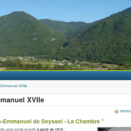
Aller au contenu principal
.Emmanuel XVIIe
manuel XVIIe
Versio
s-Emmanuel de Seyssel - La Chambre
1
mte, puis comte et enfin
:
à partir de 1619