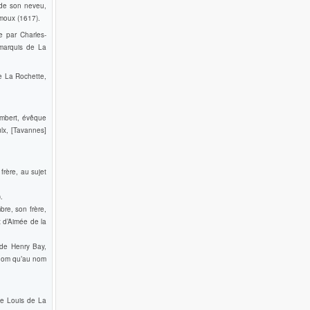
 de son neveu,
amoux (1617).
 par Charles-
marquis de La
e La Rochette,
ambert, évêque
lx, [Tavannes]
rère, au sujet
.
re, son frère,
 d’Aimée de la
 de Henry Bay,
 nom qu’au nom
de Louis de La