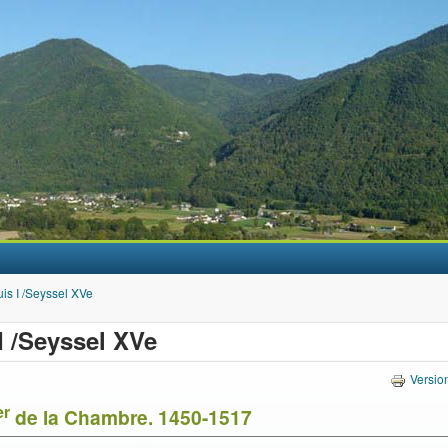
Aller au contenu principal
is I /Seyssel XVe
I /Seyssel XVe
Versio
er
de la Chambre. 1450-1517