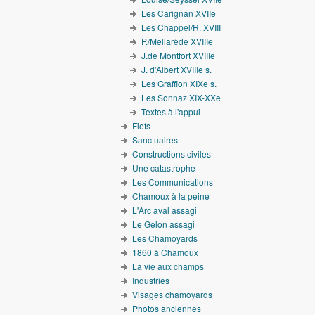
Les Carignan XVIIe
Les Chappel/R. XVIII
P./Mellarède XVIIIe
J.de Montfort XVIIIe
J. d'Albert XVIIIe s.
Les Graffion XIXe s.
Les Sonnaz XIX-XXe
Textes à l'appui
Fiefs
Sanctuaires
Constructions civiles
Une catastrophe
Les Communications
Chamoux à la peine
L'Arc aval assagi
Le Gelon assagi
Les Chamoyards
1860 à Chamoux
La vie aux champs
Industries
Visages chamoyards
Photos anciennes