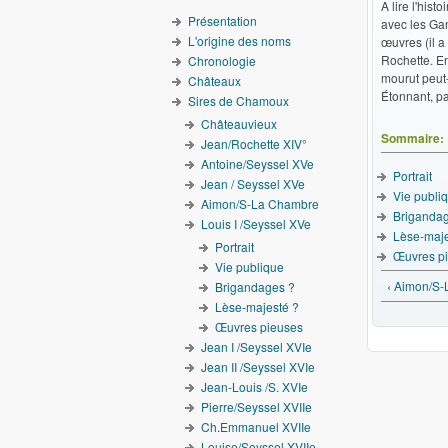
A lire l'hist
Présentation
avec les Gan
L'origine des noms
œuvres (il a
Rochette. E
Chronologie
mourut peut
Châteaux
Étonnant, p
Sires de Chamoux
Châteauvieux
Sommaire:
Jean/Rochette XIV°
Antoine/Seyssel XVe
Portrait
Jean / Seyssel XVe
Vie publi
Aimon/S-La Chambre
Briganda
Louis I /Seyssel XVe
Lèse-maje
Portrait
Œuvres p
Vie publique
‹ Aimon/S
Brigandages ?
Lèse-majesté ?
Œuvres pieuses
Jean I /Seyssel XVIe
Jean II /Seyssel XVIe
Jean-Louis /S. XVIe
Pierre/Seyssel XVIIe
Ch.Emmanuel XVIIe
Louise/Seyssel XVIIe