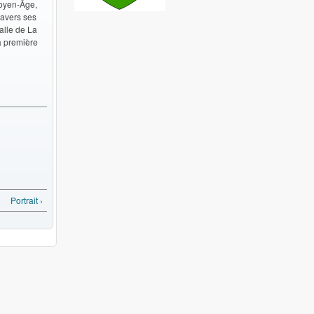
oyen-Âge,
ravers ses
Halle de La
a première
Portrait ›