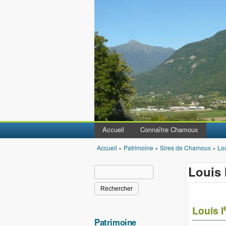
Accueil
Connaître Chamoux
Accueil
»
Patrimoine
»
Sires de Chamoux
»
Lou
Vous êtes ici
Louis 
Rechercher
Formulaire de recherche
Louis I
Patrimoine