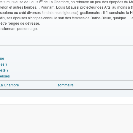
er
oire tumultueuse de Louis I
de La Chambre, on retrouve un peu des épopées du M
elon et autres fourbes… Pourtant, Louis fut aussi protecteur des Arts, au moins à t
 soutenu ou créé diverses fondations religieuses), gestionnaire : il fit construire la 
nfin, ses épouses n'ont pas connu le sort des femmes de Barbe-Bleue, quoique… l
-être rongée de détresse.
assionnant personnage.
que
ges ?
sté ?
ieuses
-La Chambre
sommaire