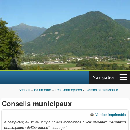
Aller au contenu principal
Navigation
Accueil
»
Patrimoine
»
Les Chamoyards
»
Conseils municipaux
Vous êtes ici
Conseils municipaux
Version imprimable
à compléter, au fil du temps et des recherches !
Voir ci-contre "Archives
: courage !
municipales / délibérations"