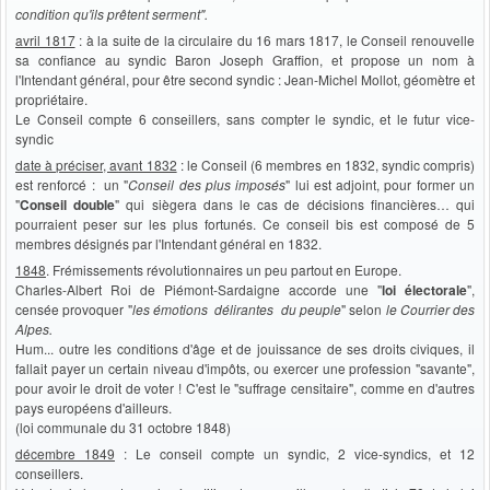
condition qu'ils prêtent serment".
avril 1817
: à la suite de la circulaire du 16 mars 1817, le Conseil renouvelle
sa confiance au syndic Baron Joseph Graffion, et propose un nom à
l'Intendant général, pour être second syndic : Jean-Michel Mollot, géomètre et
propriétaire.
Le Conseil compte 6 conseillers, sans compter le syndic, et le futur vice-
syndic
date à préciser, avant 1832
: le Conseil (6 membres en 1832, syndic compris)
est renforcé : un "
Conseil des plus imposés
" lui est adjoint, pour former un
"
Conseil double
" qui siègera dans le cas de décisions financières… qui
pourraient peser sur les plus fortunés. Ce conseil bis est composé de 5
membres désignés par l'Intendant général en 1832.
1848
. Frémissements révolutionnaires un peu partout en Europe.
Charles-Albert Roi de Piémont-Sardaigne accorde une "
loi électorale
",
censée provoquer "
les émotions délirantes du peuple
" selon
le
Courrier des
Alpes.
Hum... outre les conditions d'âge et de jouissance de ses droits civiques, il
fallait payer un certain niveau d'impôts, ou exercer une profession "savante",
pour avoir le droit de voter ! C'est le "suffrage censitaire", comme en d'autres
pays européens d'ailleurs.
(loi communale du 31 octobre 1848)
décembre 1849
: Le conseil compte un syndic, 2 vice-syndics, et 12
conseillers.