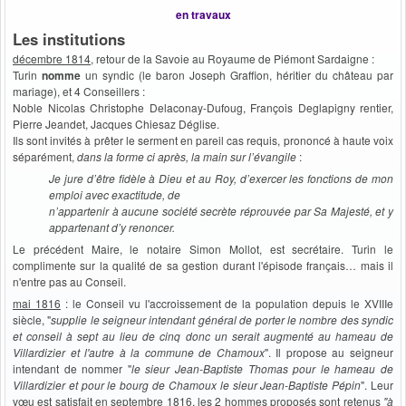
en travaux
Les institutions
décembre 1814
, retour de la Savoie au Royaume de Piémont Sardaigne :
Turin
nomme
un syndic (le baron Joseph Graffion, héritier du château par
mariage), et 4 Conseillers :
Noble Nicolas Christophe Delaconay-Dufoug, François Deglapigny rentier,
Pierre Jeandet, Jacques Chiesaz Déglise.
Ils sont invités à prêter le serment en pareil cas requis, prononcé à haute voix
séparément,
dans la forme ci après, la main sur l’évangile
:
Je jure d’être fidèle à Dieu et au Roy, d’exercer les fonctions de mon
emploi avec exactitude, de
n’appartenir à aucune société secrète réprouvée par Sa Majesté, et y
appartenant d’y renoncer.
Le précédent Maire, le notaire Simon Mollot, est secrétaire. Turin le
complimente sur la qualité de sa gestion durant l'épisode français… mais il
n'entre pas au Conseil.
mai 1816
: le Conseil vu l'accroissement de la population depuis le XVIIIe
siècle, "
supplie le seigneur intendant général de porter le nombre des syndic
et conseil à sept au lieu de cinq donc un serait augmenté au hameau de
Villardizier et l'autre à la commune de Chamoux
". Il propose au seigneur
intendant de nommer "
le sieur Jean-Baptiste Thomas pour le hameau de
Villardizier et pour le bourg de Chamoux le sieur Jean-Baptiste Pépin
". Leur
vœu est satisfait en septembre 1816, les 2 hommes proposés sont retenus
"à