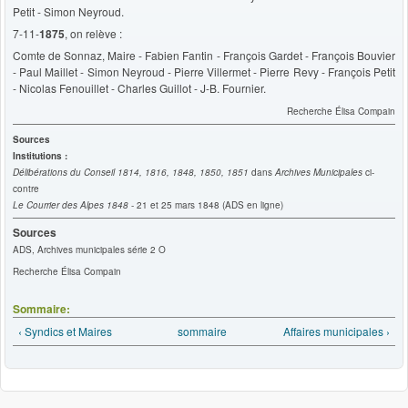
Petit - Simon Neyroud.
7-11-
1875
, on relève :
Comte de Sonnaz, Maire - Fabien Fantin - François Gardet - François Bouvier
- Paul Maillet - Simon Neyroud - Pierre Villermet - Pierre Revy - François Petit
- Nicolas Fenouillet - Charles Guillot - J-B. Fournier.
Recherche Élisa Compain
Sources
Institutions :
Délibérations du Conseil 1814, 1816, 1848, 1850, 1851
dans
Archives Municipales
ci-
contre
Le Courrier des Alpes 1848
- 21 et 25 mars 1848 (ADS en ligne)
Sources
ADS, Archives municipales série 2 O
Recherche Élisa Compain
Sommaire:
‹ Syndics et Maires
sommaire
Affaires municipales ›