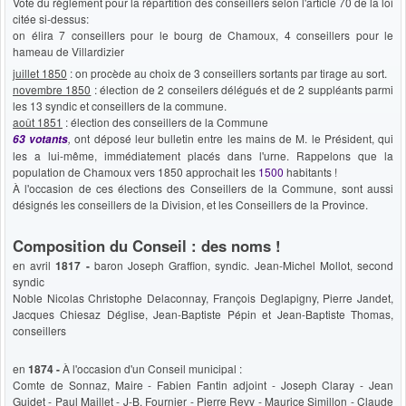
Vote du règlement pour la répartition des conseillers selon l'article 70 de la loi
citée si-dessus:
on élira 7 conseillers pour le bourg de Chamoux, 4 conseillers pour le
hameau de Villardizier
juillet 1850
: on procède au choix de 3 conseillers sortants par tirage au sort.
novembre 1850
: élection de 2 conseilers délégués et de 2 suppléants parmi
les 13 syndic et conseillers de la commune.
août 1851
: élection des conseillers de la Commune
,
ont déposé leur bulletin entre les mains de M. le Président, qui
63 votants
les a lui-même, immédiatement placés dans l'urne. Rappelons que la
population de Chamoux vers 1850 approchait les
1500
habitants !
À l'occasion de ces élections des Conseillers de la Commune, sont aussi
désignés les conseillers de la Division, et les Conseillers de la Province.
Composition du Conseil : des noms !
en avril
1817 -
baron Joseph Graffion, syndic. Jean-Michel Mollot, second
syndic
Noble Nicolas Christophe Delaconnay, François Deglapigny, Pierre Jandet,
Jacques Chiesaz Déglise, Jean-Baptiste Pépin et Jean-Baptiste Thomas,
conseillers
en
1874 -
À l'occasion d'un Conseil municipal :
Comte de Sonnaz, Maire - Fabien Fantin adjoint - Joseph Claray - Jean
Guidet - Paul Maillet - J-B. Fournier - Pierre Revy - Maurice Simillon - Claude