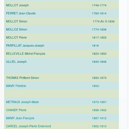
MOLLOT Joseph
1749-1774
PERRET Jean-Claude
1760-1814
MOLLOT Simon
1774-An II-1836
MOLLOZ Simon
1774-1836
MOLLOT Pierre
1817-1855
PARPILLAT Jacques-Joseph
1819
BELLEVILLE Michel-François
1820-1850
ULLIEL Joseph
1845-1846
THOMAS Philibert-Simon
1850-1873
MAMY Frédéric
1853-
METRAUX Joseph-Marie
1873-1897
CHANDY Pierre
1898-1902
MAMY Jean-François
1887-1912
CARCEL Joseph-Pierre Emenond
1902-1910