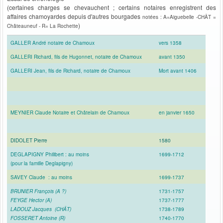
(certaines charges se chevauchent ; certains notaires enregistrent des
affaires chamoyardes depuis d'autres bourgades
notées : A=Aiguebelle -CHÂT =
)
Châteauneuf
- R= La Rochette
GALLER André notaire de Chamoux
vers 1358
GALLERI Richard, fils de Hugonnet, notaire de Chamoux
avant 1350
GALLERI Jean, fils de Richard, notaire de Chamoux
Mort avant 1406
MEYNIER Claude Notaire et Châtelain de Chamoux
en janvier 1650
DIDOLET Pierre
1580
DEGLAPIGNY Philibert : au moins
1699-1712
(pour la famille Deglapigny)
SAVEY Claude
: au moins
1699-1737
BRUNIER François (A ?)
1731-1757
FEYGE Hector (A)
1737-1777
LADOUZ Jacques (CHÂT)
1738-1789
FOSSERET Antoine (R)
1740-1770