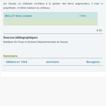
(en Savoie, un châtelain contribue à la gestion des biens seigneuriaux, il n'est ni
propriétaire, ni même habitant du château)
MOLLOT Simon (notaire)
/1791/
A.Dh.
Sources bibliographiques
Nobiliaire De Foras et Archives Départementales de Savoie
Sommaire:
‹ Métiers en 1944
sommaire
Bourgeois ›