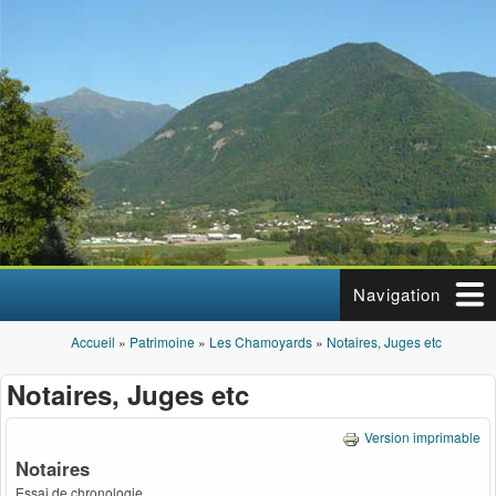
Aller au contenu principal
Navigation
Accueil
»
Patrimoine
»
Les Chamoyards
»
Notaires, Juges etc
Vous êtes ici
Notaires, Juges etc
Version imprimable
Notaires
Essai de chronologie