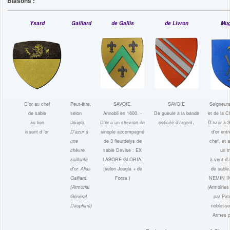
Blasons :
Ysard
Gaillard
de Gallis
de Livron
Mug
D'or au chef
Peut-être,
SAVOIE.
SAVOIE
Seigneurs
de sable
selon
Annobli en 1600. -
De gueule à la bande
et de la C
.
au lion
Jougla:
D'or à un chevron de
coticée d’argent
D'azur à 3
issant d 'or
D'azur à
sinople accompagné
d'or ent
une
de 3 fleurdelys de
chef, et 
chèvre
sable Devise : EX
un m
saillante
LABORE GLORIA.
à vent d'
d'or.
Alias
(selon Jougla + de
de sable
Galliard.
Foras.)
NEMIN I
(Armorial
(Armoirie
Général.
par Pat
Dauphiné)
noblesse
Armes p