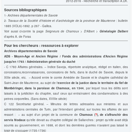
2012-2016 - Recherche et transcription A.Dh.
Sources bibliographiques
1-
Archives départementales de Savoie
2-
Travaux de la Société d'histoire et d'archéologie de la province de Maurienne
: bulletin
1885 (VOL6)-1892. p 267
- Gallica.
Voir aussi ci-contre la page
Seigneurs de Chamoux
>
D'Alber
t >
Généalogie Dalbert
d'après A. de Foras
Pour les chercheurs : ressources à explorer
Archives départementales de Savoie
ADS - Moyen-Age et Ancien Régime
/ Fonds des administrations d'Ancien Régime
jusqu'en 1793
/ Administration générale du duché
- C 1783 Affaires générales. – Indice Savoja, répertoire analytique, rédigé en italien, des
concessions,reconnaissances, concessions de fiefs, dans le duché de Savoie, depuis le
XIIIe siècle, etc. – Accord entre le comte Amédée de Savoie et le chapitre cathédral de
Saint-Jean de Maurienne, au sujet de l'
exercice de la justice dans le territoire du fief de
Montbéringer, dans la paroisse de Chamoux, en 1344
, par lequel tous les délits sont
laissés à la juridiction du chapitre, sauf ceux qui entraînaient des condamnations à des
peines corporelles. (Sans dates, XVIIIe siècle)
C 122 Secrétariat général. – Minutes de lettres adressées aux ministres et aux
administrations centrales de Turin, par l'intendant général, sur toutes les affaires de son
ressort : – au sujet d'un projet de la commune de
Chamoux (
?
), de s'affranchir des
servis féodaux
qu'elle devait au chapitre collégial de Sallanches : projet qu'elle avait déjà
soumis au gouvernement, en 1698, et dont les dernières guerres n'avaient pas laissé le
loisir de s'occuper (1735-1736)