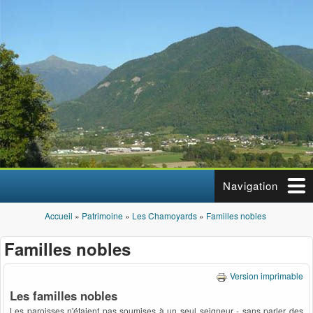
Aller au contenu principal
Navigation
Accueil
»
Patrimoine
»
Les Chamoyards
»
Familles nobles
Vous êtes ici
Familles nobles
Version imprimable
Les familles nobles
Les paroisses n'étaient pas soumises à un seul seigneur - sans parler des