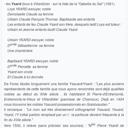
- les
Ysard
(tous à Villardizier - sur la liste de la "Gabelle du Sel" (1561)
Loys YSARD escuyer, noble
Demoiselle Claude sa femme
Urbain Claude François Thomas Baptisarde ses enfants
Les enfants de feu Claude Ysard son frère, desquels ledit Loys est tuteur :
Urbain et Jeanne enfants dudit Claude Ysard
Urbain YSARD escuyer, noble
amlle
D
Sébastienne sa femme
Une chambrière
Baptisard YSARD escuyer, noble
amlle
D
Pernette sa femme
Ysard son oncle
Et Claude à lui donnée
De Foras étudie longuement une famille Yssuard/Ysard : "
Les plus anciens
représentants de cette famille que nous ayons rencontrés sont déjà qualifiés
nobles au début du XIVe siècle . Ils habitaient St Pierre-d'Entremonts,
Entremonts-le-Vieux et Villardidier (paroisse de Chamoux). Dejà en 1404
nous trouvons les nobles Yssuard possessionnés en Graisivaudan."
Il remarque :
"Le nom est très diversement orthographié Yssuard, Ysuard,
Ysard, l'Y initial parfois remplacé par un I : la particule devient fréquente à la
fin du XVIe siècle."
ble
Vers 1500, il relève (sans préciser ses sources) :
"
N
Pierre Ysardi de