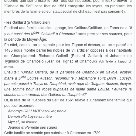
ordonné que soit dressé le rôle des contribuables, pour mieux prélever la
"Gabelle du Sel": cette liste de 1561 enregistre les foyers, en précisant les
membres de la famille et leur statut social (le château n'est pas concerné).
-
les Gaillard
(à Villardizier)
Étudiant une famille d'ancien lignage, les Gaillard/Gailliard, de Foras note "
II
bles
y eut aussi des N
Galliardi à Chamoux
." sans préciser ses sources, pour
la période du Moyen-Âge.
En effet, comme on le signale pour les Tignac ci-dessus, un acte passé en
1485 nous montre parmi les nobles de Villardizier opposés à des habitants
de Champlaurent: Richardo Gallerii (Richard Gaillard) et Johanne de
Tygniaco de Chamosio (Jean de Tignac et Chamoux)
Voir Texte à l'appui ci-
.
contre
Ensuite : "
Urbain Gallard, de la paroisse de Chamoux en Savoie, écuyer,
elle
marié à D
Louise Ausson, reconnut le 7 septembre 1542 (Arch . Lucey),
par acte passé à Theys en Dauphiné, avoir reçu de Guigues Ausson, écuyer,
une somme pour les robes nuptiales de ladite dame Louise. Peut-ètre la
souche ou un rameau des Galland en Dauphiné?
"
Or, la liste de la "Gabelle du Sel" de 1561 relève à Chamoux une famille qui
peut correspondre:
Ambroys GALLIARD escuyer, noble
Demoiselle Loyse sa mère
Mye (?) sa femme
Jeanne et Pernette ses sœurs
Cette famille ne semble pas subsister à Chamoux en 1729.