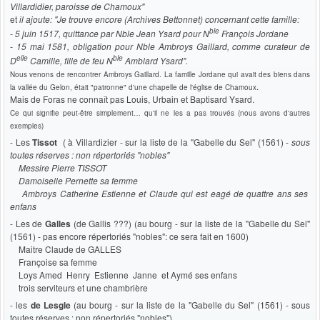
Villardidier, paroisse de Chamoux"
et
il ajoute: "Je trouve encore (Archives Bettonnet) concernant cette famille:
ble
- 5 juin 1517, quittance par Nble Jean Ysard pour
N
François Jordane
- 15 mai 1581, obligation pour Nble Ambroys Gaillard, comme curateur de
elle
ble
D
Camille, fille de feu N
Amblard Ysard".
Nous venons de rencontrer Ambroys Gaillard. La famille Jordane qui avait des biens dans
.
la vallée du Gelon, était "patronne" d'une chapelle de l'église de Chamoux
Mais de Foras ne connaît pas Louis, Urbain et Baptisard Ysard.
Ce qui signifie peut-être simplement… qu'il ne les a pas trouvés (nous avons d'autres
exemples)
- Les
Tissot
( à Villardizier - sur la liste de la "Gabelle du Sel" (1561)
- sous
toutes réserves : non répertoriés "nobles"
Messire Pierre TISSOT
Damoiselle Pernette sa femme
Ambroys Catherine Estienne et Claude qui est eagé de quattre ans ses
enfans
- Les de
Galles
(de Gallis ???) (au bourg - sur la liste de la "Gabelle du Sel"
(1561) - pas encore répertoriés "nobles": ce sera fait en 1600)
Maitre Claude de GALLES
Françoise sa femme
Loys Amed Henry Estienne Janne et Aymé ses enfans
trois serviteurs et une chambrière
-
les
de Lesgle
(au bourg - sur la liste de la "Gabelle du Sel" (1561) - sous
toutes réserves : non répertoriés "nobles")