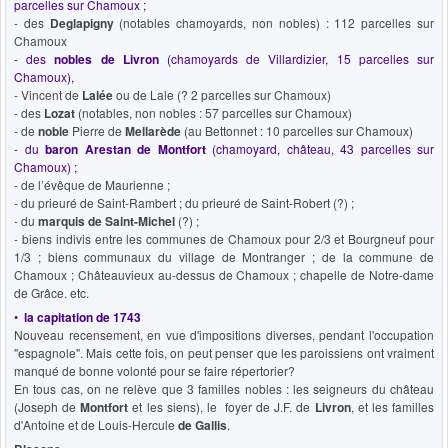
parcelles sur Chamoux ;
- des
Deglapigny
(notables chamoyards, non nobles) : 112 parcelles sur
Chamoux
- des
nobles de Livron
(chamoyards
de Villardizier
, 15 parcelles sur
Chamoux),
- Vincent de
Lalée
ou de Lale (? 2 parcelles sur Chamoux)
- des
Lozat
(notables, non nobles : 57 parcelles sur Chamoux)
- de
noble
Pierre de
Mellarède
(au Bettonnet : 10 parcelles sur Chamoux)
- du
baron Arestan de Montfort
(chamoyard, château, 43 parcelles sur
Chamoux) ;
- de l’évêque de Maurienne ;
- du prieuré de Saint-Rambert ; du prieuré de Saint-Robert (?) ;
- du
marquis de Saint-Michel
(?) ;
- biens indivis entre les communes de Chamoux pour 2/3 et Bourgneuf pour
1/3 ; biens communaux du village de Montranger ; de la commune de
Chamoux ; Châteauvieux au-dessus de Chamoux ; chapelle de Notre-dame
de Grâce. etc.
•
la capitation de 1743
Nouveau recensement, en vue d'impositions diverses, pendant l'occupation
"espagnole". Mais cette fois, on peut penser que les paroissiens ont vraiment
manqué de bonne volonté pour se faire répertorier?
En tous cas, on ne relève que 3 familles nobles : les seigneurs du château
(Joseph de
Montfort
et les siens), le foyer de J.F. de
Livron
, et les familles
d'Antoine et de Louis-Hercule
de Gallis
.