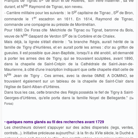
François de Tignac S
de Brun et de Ribéres, "son frère maternel", sa vie
ble
durant, et N
Raymond de Tignac, son neveu.
gr
gr
- Carrière militaire pour les suivants : le S
capitaine de Tignac , S
de Bron,
er
commande le 1
escadron en 1611. En 1614, Raymond de Tignac,
commande une compagnie au préside de Montmélian.
Pour 1680: De Foras cite Melchiote de Tignac ou Tignat, baronne du Bois,
ble
gr
veuve de N
Gaspard de Verdon S
de la Corbière et de Chalex.
Mais déjà, la lignée s'était éteinte : "la branche Régis, aurait hérité de la
famille de Tigny d'Hurlières, et en aurait porté les armes : d'or au griffon de
gueules. Il est possible que Jean-Baptiste, lorsqu'il a été anobli, ait demandé
à porter les armes des de Tigny, qui se trouvaient sculptées, avant 1890,
dans la chapelle de Saint-Crépin de la Cathédrale de Saint-Jean-de-
Maurienne, à côté d'une inscription indiquant que cette chapelle était celle de
ble
N
Jean de Tigny . Ces armes, avec la devise 0MNE A DOMINO, se
trouvaient également sur un tableau de la chapelle de Saint-Clair dans
l'église de Saint-Alban-d'Urtiéres.
Dans tous les cas, cette branche des Régis posséda le fief de Tigny à Saint-
Georges-d'Urtières, qu'elle porta dans la famille Noyel de Bellegarde."
(
De
Foras)
•
quelques noms glanés au fil des recherches avant 1729
Les chercheurs doivent s'appuyer sur des actes dispersés (legs, ventes,
contrats...). Initiative précieuse aujourd'hui : à la fin du XVIe siècle, le Duché a