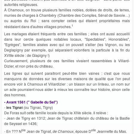
autorités religieuses.
À Chamoux, on trouve plusieurs familles nobles, dotées de droits, de terres,
munies de charges à Chambéry (Chambre des Comptes, Sénat de Savoie…)
ou auprès du Roi ; sans compter celles qui étaient propriétaires mais
1
résidaient dans d'autres villages proches.
Les mariages étaient fréquents entre ces familles ; elles ont aussi accueilli
dans leur cercle quelques notables locaux, "Spectables", Honorables",
"Egrèges", familles aisées avec qui on pouvait s'allier (les Vignon, ou les
Deglapigny par exemple, qui séparaient volontiers la particule à la fin du
XVIIIe siècle : de Glapigny !)
Curieusement, plusieurs de ces familles vivaient rassemblées à Villard-
Dizier, et non près du château.
Les lignes qui suivent paraîtront peut-être bien vaines : c'est que nous
manquons de données sur les diverses maisons de qualité que l'on peut
encore voir à Chamoux et Villardizier : un blason sur un linteau, un nom sur
un acte pourraient nous aider à mieux les connaître leur histoire, sinon celle
des hommes.
• Avant 1561 (" Gabelle du Sel")
-
les Tignat
(ou Tignac, Tigny)
De Foras suit cette famille locale depuis le XIVe siècle. Il relève :
- Jean de Tigny en 1312; Jean de Tignac châtelain du château de la Bastie
de Seyssel en 1436;
ble
elle
- En ??? N
Jean de Tignat,
de Chamoux
, épouse D
Jeannette du Mas.