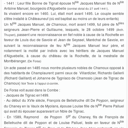
ble
ble
- 1441 : Leur fille Bonne de Tignat épouse N
Jacques Manuel fils de N
Antoine Manuel, bourgeois d'Aiguebelle
.
(contrat dotal du 27 avril 1441)
Ils vivaient encore en 1460. Lui, était mort avant 1495. Le couple semble
s'être installé à Châteauneuf (où est baptisé au moins un de leurs enfants)
ble
bles
Un N
Jacques Manuel,
de Chamoux
, mort avant 1499, fut père de N
seigneurs Jean-Pierre et Guillaume, lesquels, le 28 octobre 1499
(Arch.
, passent une reconnaissance en fief noble à cause de la Rochette en
Thuyset)
faveur de Louis duc de Savoie et Jean de Seyssel, Maréchal de Savoie, en
ble
suivant la reconnaissance de feu N
Jacques Manuel leur père, et
notamment la moitié par indivis avec les héritiers de Jacques Manuel
d'Aiguebelle, à cause du château de la Rochette, de la mestralie de
Montbéranger.
(De Foras)
Un acte passé en 1485 nous montre plusieurs nobles de Chamoux opposé à
des habitants de Champlaurent: parmi ceux de Villardizier, Richardo Gallerii
(Richard Gaillard) et Johanne de Tygniaco de Chamosio (Jean de Tignac de
Chamoux)
.
Voir Texte à l'appui ci-contre
De Foras voit aussi dans la Combe :
- Jacques de Tignac en1499.
- Au début du XVIe siècle, François de Belletruche dit De Poypon, seigneur
ble
du Chaney en la Vaulx de Myolans, épouse Louise fille de N
Pierre Palluel
qui avait dû épouser auparavant un Nble de Tignac.
gr
- En 1589, Raymond de Poypon S
du Chaney, fils de François de
ble
Belletruche dit de Poypon et de Louise Palluel, teste en faveur de N
gr