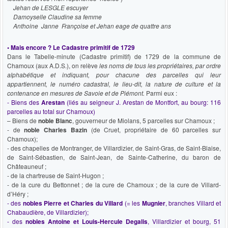
Jehan de LESGLE escuyer
Damoyselle Claudine sa femme
Anthoine Janne Françoise et Jehan eage de quattre ans
• Mais encore ? Le Cadastre primitif de 1729
Dans le Tabelle-minute (Cadastre primitif) de 1729 de la commune de
Chamoux (aux A.D.S.), on relève
les noms de tous les propriétaires, par ordre
alphabétique et indiquant, pour chacune des parcelles qui leur
appartiennent, le numéro cadastral, le lieu-dit, la nature de culture et la
contenance en mesures de Savoie et de Piémont.
Parmi eux :
- Biens des
Arestan
(liés au seigneur J. Arestan de Montfort, au bourg: 116
parcelles au total sur Chamoux)
– Biens de
noble Blanc
, gouverneur de Miolans, 5 parcelles sur Chamoux ;
- de
noble Charles Bazin
(de Cruet, propriétaire de 60 parcelles sur
Chamoux);
- des chapelles de Montranger, de Villardizier, de Saint-Gras, de Saint-Blaise,
de Saint-Sébastien, de Saint-Jean, de Sainte-Catherine, du baron de
Châteauneuf ;
- de la chartreuse de Saint-Hugon ;
- de la cure du Bettonnet ; de la cure de Chamoux ; de la cure de Villard-
d’Héry ;
- des
nobles Pierre et Charles du Villard
(= les
Mugnier
, branches Villard et
Chabaudière, de Villardizier);
- des
nobles Antoine et Louis-Hercule Degalis
,
Villardizier et bourg
, 51