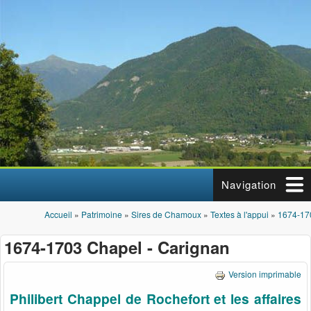
Aller au contenu principal
Navigation
Accueil
»
Patrimoine
»
Sires de Chamoux
»
Textes à l'appui
»
1674-17
Vous êtes ici
1674-1703 Chapel - Carignan
Version imprimable
Philibert Chappel de Rochefort et les affaires