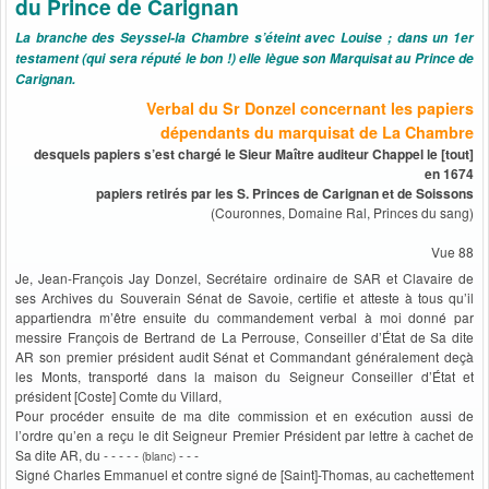
du Prince de Carignan
La branche des Seyssel-la Chambre s’éteint avec Louise ; dans un 1er
testament (qui sera réputé le bon !) elle lègue son Marquisat au Prince de
Carignan.
Verbal du Sr Donzel concernant les papiers
dépendants du marquisat de La Chambre
desquels papiers s’est chargé le Sieur Maître auditeur Chappel le [tout]
en 1674
papiers retirés par les S. Princes de Carignan et de Soissons
(Couronnes, Domaine Ral, Princes du sang)
Vue 88
Je, Jean-François Jay Donzel, Secrétaire ordinaire de SAR et Clavaire de
ses Archives du Souverain Sénat de Savoie, certifie et atteste à tous qu’il
appartiendra m’être ensuite du commandement verbal à moi donné par
messire François de Bertrand de La Perrouse, Conseiller d’État de Sa dite
AR son premier président audit Sénat et Commandant généralement deçà
les Monts, transporté dans la maison du Seigneur Conseiller d’État et
président [Coste] Comte du Villard,
Pour procéder ensuite de ma dite commission et en exécution aussi de
l’ordre qu’en a reçu le dit Seigneur Premier Président par lettre à cachet de
Sa dite AR, du - - - - -
- - -
(blanc)
Signé Charles Emmanuel et contre signé de [Saint]-Thomas, au cachettement