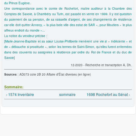
du Prince Eugène.
Une correspondance avec le comte de Rochefort, maître auditeur à la Chambre des
Comptes de Savoie, à Chambéry ou Turin, est passée en vente en 1999. Il y est question
du paiement de sa pension, de sa vaisselle d'argent, de ses changements de résidence
car elle doit quitter Annecy, « la plus bele ville des estat de SAR », pour Moutiers « le plus
affreux endroit du monde »...
La notice du vendeur précise :
[Marie-Jeanne-Baptiste et sa sœur Louise-Philiberte menèrent une vie si « indécente » et
de « débauche si prostituée », selon les termes de Saint-Simon, qu'elles furent enfermées
dans des couvents ou assignées à résidence par ordre du Roi de France et du duc de
Savoie]
12-2020 - Recherche et transcription A. Dh.
Sources
: AD073 cote 2B 20 Affaire d’État diverses (en ligne)
Sommaire:
‹ 1574 Inventaire
sommaire
1698 Rochefort au Sénat ›