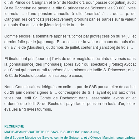
dit Sr Prince de Carignan et le Sr de Rochefort, pour [passer obligation] audit
Sr de Rochefort de payer à la dite S. princesse de Soissons les 20 000 livres
tournois … d’une pension annuelle à elle [promise] à … de … p. de
Carignan, les certificats [respectivement] produits par les parties sur la valeur
du louis d’or au lieu de [Moustier] et de la … de …
Comme encore la sommaire apprise fait office par [notre] cession du 14 juillet
dernier faite par le juge mage B…a ce … sur la valeur et cours du louis d’or
en la ville de [Moustiers] dudit mois de juillet, contenant [sanction] de trois …
Et finalement pris [pour ce] l’avis de deux magistrats éclairés et versés dans
la [connaissance] des [monnaies] après avoir ouï spectable [Trolliex] Avocat
au Sénat qui nous aurait représenté les raisons de ladite S. Princesse ; et le
Sr C. de Rochefort parlant en sa propre cause,
Nous, Commissaires délégués en cette … par de SAR par sa lettre de cachet
du 29 juin dernier signée à … contresignée de S. T, ayant égard aux offres
faites par ledit Sr. Comte de Rochefort dans l’assemblée, avons dit et
ordonné que ledit Sr de Rochefort paye ladite pension en louis d’or, iceux
évalués à 13 livres tournois.
RECHERCHE
MARIE-JEANNE-BAPTISTE DE SAVOIE-SOISSONS (1665-1705),
fille d'Eugène-Maurice de Savoie, comte de Soissons, et d'Olympe Mancini ; sœur cadette