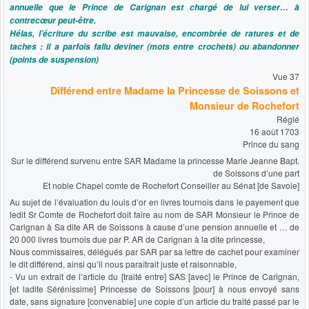
annuelle que le Prince de Carignan est chargé de lui verser… à
contrecœur peut-être.
Hélas, l’écriture du scribe est mauvaise, encombrée de ratures et de
taches : il a parfois fallu deviner (mots entre crochets) ou abandonner
(points de suspension)
Vue 37
Différend entre Madame la Princesse de Soissons et
Monsieur de Rochefort
Réglé
16 août 1703
Prince du sang
Sur le différend survenu entre SAR Madame la princesse Marie Jeanne Bapt.
de Soissons d’une part
Et noble Chapel comte de Rochefort Conseiller au Sénat [de Savoie]
Au sujet de l’évaluation du louis d’or en livres tournois dans le payement que
ledit Sr Comte de Rochefort doit faire au nom de SAR Monsieur le Prince de
Carignan à Sa dite AR de Soissons à cause d’une pension annuelle et … de
20 000 livres tournois due par P. AR de Carignan à la dite princesse,
Nous commissaires, délégués par SAR par sa lettre de cachet pour examiner
le dit différend, ainsi qu’il nous paraîtrait juste et raisonnable,
- Vu un extrait de l’article du [traité entre] SAS [avec] le Prince de Carignan,
[et ladite Sérénissime] Princesse de Soissons [pour] à nous envoyé sans
date, sans signature [convenable] une copie d’un article du traité passé par le