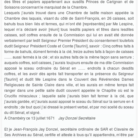
des titres et papiers appartenant aux susdits Princes de Carignan et de
Soissons concernant le marquisat de la Chambre.
Lesquels j’aurais trouvé dans une Chambre de ladite maison appelée la
Chambre des laquais, visant du côté de Saint-François, en 26 caisses, soit
bahuts tous bien liés et fermes, qui m’ont été [représentés] par Me Lespine,
lequel m’a déclaré avoir [réuni] tous lesdits papiers et titres dans lesdites
caisses, soit coffres ensuite de la Commission qui lui en avait été donnée
verbalement par ledit Seigneur Premier Président du consentement toutefois
dudit Seigneur Président Coste et Comte [Taurini], savoir : Cinq coffres faits à
forme de bahuts, dûment fermés à la clé, treize autres faits à façon de caisses
…… aussi fermés à la clé ; et six autres faits de la même façon sans serrure ;
auquels coffres, soit caisses, j’aurais toujours ensuite de ma dite Commission
apposé le sceau ordinaire du Sénat en …… endroits à chacun desdits
coffres, et les avoir dès après fait transporter en la présence du Seigneur
[Taurini] et dudit Me Lespine dans le Couvent des Révérendes Dames
Religieuses de Sainte Claire dans ville, et les aurais en même temps fait
ranger dans une petite salle dudit couvent appelée le Chapitre où est le
Crucifix miraculeux ; laquelle salle j’aurais bien fait fermer à la clé, que
j’aurais gardée, et j’aurais aussi apposé le sceau du Sénat sur la serrure en 4
endroits ; de tout quoi j’ai dressé le présent verbal, et par moi scellé du sceau
du dit Sénat, et signé.
À Chambéry ce 13 juillet 1671
Jay Donzel Secrétaire
Et je Jean-François Jay Donzel, secrétaire ordinaire de SAR et Clavaire de
Ses Archives au Sénat, certifie et atteste à tous qu’il appartiendra, m’être par