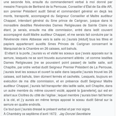
une seconde fois, ensuite du commandement verbal à moi donné par
messire François de Bertrand de la Perrouse, Conseiller d’État de Sa dite AR,
son premier Président audit Sénat et commandant général en deçà les
monts, transporté, accompagné du Seigneur Conseiller et Maître auditeur
Chappel, intendant général du Sme prince de Carignan, jusque dans le
monastère desdites Révérendes Dames Religieuses de Sainte Claire où
étant, je serais, ensuite ma dite commission, entré dans ledit couvent
accompagné dudit Maître auditeur Chappel, et me serais fait conduire par la
Révérende mère Abbesse vers la salle où j’aurais [réduit] tous les titres et
papiers appartenant auxdits Smes Princes de Carignan concernant le
Marquisat de la Chambre en 26 caisses, soit bahuts.
Et étant à la porte, j’aurais vu et visité les sceaux que j’avais apposés sur la
serrure, lesquels ne se sont trouvés aucunement altérés ; et comme lesdites
Dames Religieuses [ne se pouvaient point passer] de ladite salle, soit
Chapitre, par ordre verbal dudit Seigneur Premier Président de La Perrouse,
j’aurais levé les sceaux et ouvert la salle dans laquelle j’aurais trouvé les 26
caisses, soit bahuts, bien dûment fermés et cachetés. Lesquels, toujours en
exécution de ma dite commission, et en présence dudit Seigneur Maître
auditeur Chappel, j’aurais fait transporter dès ladite salle, soit Chapitre, dans
un autre membre du même couvent voûté, appelé la [paneterie], qui est en
allant aux Cloîtres du côté de l’église ; lequel membre j’aurais bien fait fermer
à la clé, et j’y aurais en même temps apposé le sceau dudit Sénat sur la
serrure en quatre endroits.
Ce tout quoi j’aurais dressé le présent verbal et par moi signé.
À Chambéry ce septième d’avril 1672.
Jay Donzel Secrétaire