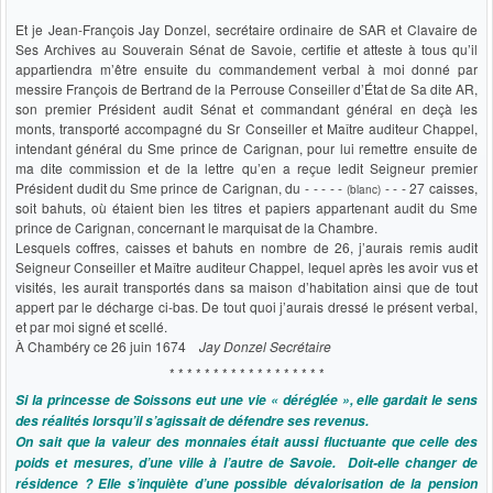
Et je Jean-François Jay Donzel, secrétaire ordinaire de SAR et Clavaire de
Ses Archives au Souverain Sénat de Savoie, certifie et atteste à tous qu’il
appartiendra m’être ensuite du commandement verbal à moi donné par
messire François de Bertrand de la Perrouse Conseiller d’État de Sa dite AR,
son premier Président audit Sénat et commandant général en deçà les
monts, transporté accompagné du Sr Conseiller et Maître auditeur Chappel,
intendant général du Sme prince de Carignan, pour lui remettre ensuite de
ma dite commission et de la lettre qu’en a reçue ledit Seigneur premier
Président dudit du Sme prince de Carignan, du - - - - -
- - - 27 caisses,
(blanc)
soit bahuts, où étaient bien les titres et papiers appartenant audit du Sme
prince de Carignan, concernant le marquisat de la Chambre.
Lesquels coffres, caisses et bahuts en nombre de 26, j’aurais remis audit
Seigneur Conseiller et Maître auditeur Chappel, lequel après les avoir vus et
visités, les aurait transportés dans sa maison d’habitation ainsi que de tout
appert par le décharge ci-bas. De tout quoi j’aurais dressé le présent verbal,
et par moi signé et scellé.
À Chambéry ce 26 juin 1674
Jay Donzel Secrétaire
* * * * * * * * * * * * * * * * * *
Si la princesse de Soissons eut une vie « déréglée », elle gardait le sens
des réalités lorsqu’il s’agissait de défendre ses revenus.
On sait que la valeur des monnaies était aussi fluctuante que celle des
poids et mesures, d’une ville à l’autre de Savoie. Doit-elle changer de
résidence ? Elle s’inquiète d’une possible dévalorisation de la pension