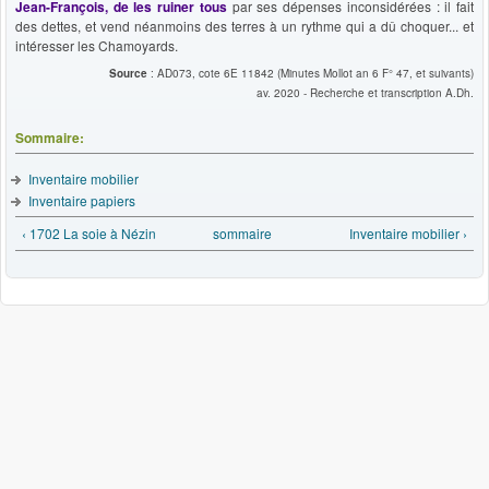
Jean-François, de les ruiner tous
par ses dépenses inconsidérées : il fait
des dettes, et vend néanmoins des terres à un rythme qui a dû choquer... et
intéresser les Chamoyards.
Source
: AD073, cote 6E 11842 (Minutes Mollot an 6 F° 47, et suivants)
av. 2020 - Recherche et transcription A.Dh.
Sommaire:
Inventaire mobilier
Inventaire papiers
‹ 1702 La soie à Nézin
sommaire
Inventaire mobilier ›