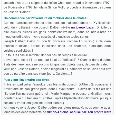
Joseph d'Albert, ex-seigneur du fief de Chamoux, meurt le 9 novembre 1797.
Le 6 décembre 1797, le notaire Simon Mollot procède à l'inventaire des biens
de Joseph "Dalbert"
On commence par l'inventaire du mobilier dans le château.
Comme dans les inventaires précédents de maisons nobles au XVIIIe siècle,
celui du « délaissé » de Joseph Dalbert révèle
un joyeux bazar
. Difficile de
dire quelles pièces les gens habitaient vraiment, dans ce bric-à-brac de
meubles défraîchis – voire cassés, et d’outils de toutes sortes.
Joseph Dalbert était-il ou non fin bricoleur (comme Louis XVI) ? Ce vieux
monsieur faisait-il parfois la cuisine dans une chambre, alors que deux
cuisines sont citées ?
En tous les cas, il semblait donner peu de temps à la lecture…
L’inventaire triche-t-il un peu sur l’état du "délaissé" ? Comme dans d’autres
états des lieux, nous ne voyons ici que des objets usés, de peu de valeur :
veuf, âgé, Joseph Dalbert, ancien magistrat à Chambéry, se souciait peut-être
peu du paraître dans ses vieux jours. Ou bien… ?
Puis vient l'inventaire des titres
il fixe en particulier l'étendue des biens de Joseph D'Albert (à comparer à
l'inventaire de son grand-père, dont il avait hérité). Il avait deux fils (et une
fille que l'on ne verra guère ici : Marie-Marguerite épouse J. Graffion ; c'est
pourtant elle qui héritera du château après l'épisode révolutionnaire, puisque
ses deux frères, émigrés, mourront bientôt.)
Ici, nous voyons Joseph Dalbert gérer ses biens (ruraux); nous somme aussi
témoins des débordements de
Simon-Antoine, accusé par son propre frère