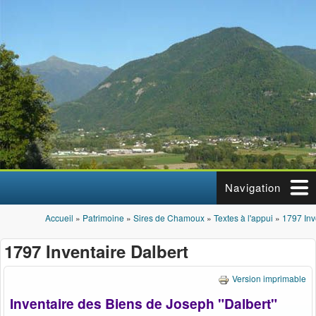
Aller au contenu principal
Navigation
Accueil
»
Patrimoine
»
Sires de Chamoux
»
Textes à l'appui
»
1797 Inv
Vous êtes ici
1797 Inventaire Dalbert
Version imprimable
Inventaire des Biens de Joseph "Dalbert"