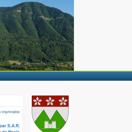
n imprimable
par S.A.R.
e de Nesin