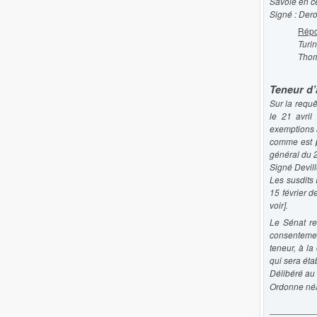
Savoie en ce
Signé : Dero
Répo
Turi
Thom
Teneur d’a
Sur la requ
le 21 avril
exemptions a
comme est p
général du 
Signé Devill
Les susdits 
15 février d
voir].
Le Sénat re
consentement
teneur, à l
qui sera étab
Délibéré au
Ordonne néan