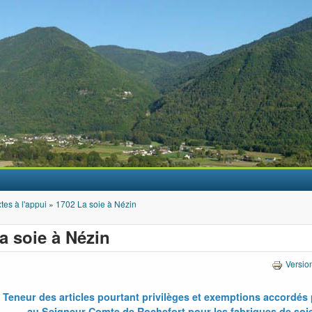
Aller au contenu principal
tes à l'appui
»
1702 La soie à Nézin
a soie à Nézin
Versio
Teneur des articles pourtant privilèges et exemptions accordés 
au Seigneur Comte de Rochefort pour les fabriques de soi