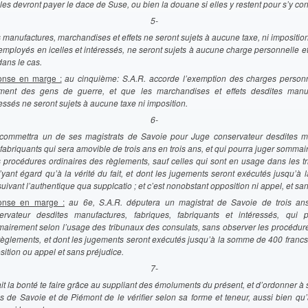
lles devront payer le dace de Suse, ou bien la douane si elles y restent pour s’y c
5-
 manufactures, marchandises et effets ne seront sujets à aucune taxe, ni imposition
employés en icelles et intéressés, ne seront sujets à aucune charge personnelle et
dans le cas.
nse en marge :
au cinquième: S.A.R. accorde l’exemption des charges personn
ment des gens de guerre, et que les marchandises et effets desdites manuf
essés ne seront sujets à aucune taxe ni imposition.
6-
commettra un de ses magistrats de Savoie pour Juge conservateur desdites m
 fabriquants qui sera amovible de trois ans en trois ans, et qui pourra juger somma
s procédures ordinaires des règlements, sauf celles qui sont en usage dans les t
’yant égard qu’à la vérité du fait, et dont les jugements seront exécutés jusqu’
suivant l’authentique qua supplcatio ; et c’est nonobstant opposition ni appel, et sa
nse en marge :
au 6e, S.A.R. députera un magistrat de Savoie de trois an
ervateur desdites manufactures, fabriques, fabriquants et intéressés, qui 
airement selon l’usage des tribunaux des consulats, sans observer les procédure
règlements, et dont les jugements seront exécutés jusqu’à la somme de 400 francs
sition ou appel et sans préjudice.
7-
it la bonté te faire grâce au suppliant des émoluments du présent, et d’ordonner 
 de Savoie et de Piémont de le vérifier selon sa forme et teneur, aussi bien qu