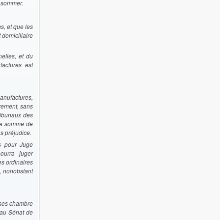
onsommer.
s, et que les
 domiciliaire
elles, et du
actures est
anufactures,
irement, sans
ribunaux des
à la somme de
ns préjudice.
s pour Juge
pourra juger
s ordinaires
, nonobstant
à ses chambre
’au Sénat de