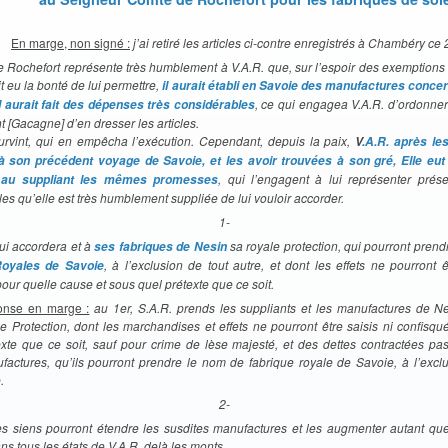
En marge, non signé :
j’ai retiré les articles ci-contre enregistrés à Chambéry ce 
 Rochefort représente très humblement à V.A.R. que, sur l’espoir des exemptions e
it eu la bonté de lui permettre,
il aurait établi en Savoie des manufactures concern
, ce qui engagea V.A.R. d’ordonne
il aurait fait des dépenses très considérables
t [Gacagne] d’en dresser les articles.
urvint, qui en empêcha l’exécution. Cependant, depuis la paix,
V
.A.R. après le
 son précédent voyage de Savoie, et les avoir trouvées à son gré, Elle eut
, qui l’engagent à lui représenter prés
 au suppliant les mêmes promesses
es qu’elle est très humblement suppliée de lui vouloir accorder.
1-
ui accordera et à
sa royale protection, qui pourront pren
ses fabriques de Nesin
, à l’exclusion de tout autre, et dont les effets ne pourront ê
Royales de Savoie
our quelle cause et sous quel prétexte que ce soit.
nse en marge :
au 1er, S.A.R. prends les suppliants et les manufactures de N
le Protection, dont les marchandises et effets ne pourront être saisis ni confisq
exte que ce soit, sauf pour crime de lèse majesté, et des dettes contractées pas
factures, qu’ils pourront prendre le nom de fabrique royale de Savoie, à l’exclu
.
2-
les siens pourront étendre les susdites manufactures et les augmenter autant que
s tous les états de V.A.R. delà les monts.