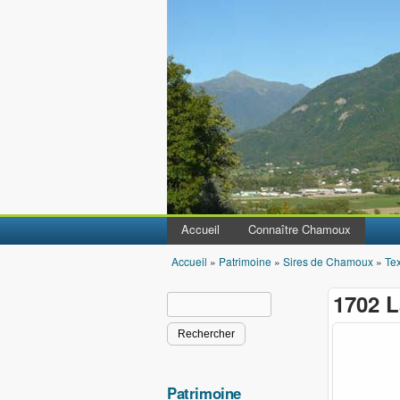
Accueil
Connaître Chamoux
Accueil
»
Patrimoine
»
Sires de Chamoux
»
Tex
Vous êtes ici
1702 L
Rechercher
Formulaire de recherche
Patrimoine