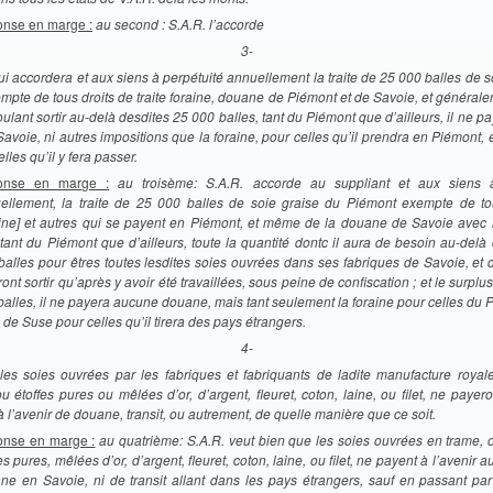
nse en marge :
au second : S.A.R. l’accorde
3-
ui accordera et aux siens à perpétuité annuellement la traite de 25 000 balles de 
pte de tous droits de traite foraine, douane de Piémont et de Savoie, et général
voulant sortir au-delà desdites 25 000 balles, tant du Piémont que d’ailleurs, il ne 
voie, ni autres impositions que la foraine, pour celles qu’il prendra en Piémont, 
lles qu’il y fera passer.
onse en marge :
au troisème: S.A.R. accorde au suppliant et aux siens à
ellement, la traite de 25 000 balles de soie graise du Piémont exempte de to
aine] et autres qui se payent en Piémont, et même de la douane de Savoie avec l
, tant du Piémont que d’ailleurs, toute la quantité dontc il aura de besoin au-delà
balles pour êtres toutes lesdites soies ouvrées dans ses fabriques de Savoie, et 
ont sortir qu’après y avoir été travaillées, sous peine de confiscation ; et le surplu
balles, il ne payera aucune douane, mais tant seulement la foraine pour celles du P
de Suse pour celles qu’il tirera des pays étrangers.
4-
les soies ouvrées par les fabriques et fabriquants de ladite manufacture royale,
u étoffes pures ou mêlées d’or, d’argent, fleuret, coton, laine, ou filet, ne pay
à l’avenir de douane, transit, ou autrement, de quelle manière que ce soit.
nse en marge :
au quatrième: S.A.R. veut bien que les soies ouvrées en trame, 
es pures, mêlées d’or, d’argent, fleuret, coton, laine, ou filet, ne payent à l’avenir 
ne en Savoie, ni de transit allant dans les pays étrangers, sauf en passant par