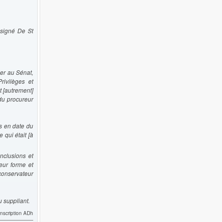
esigné De St
er au Sénat,
rivilèges et
t [autrement]
du procureur
es en date du
 qui était [à
nclusions et
leur forme et
conservateur
 suppliant.
anscription ADh