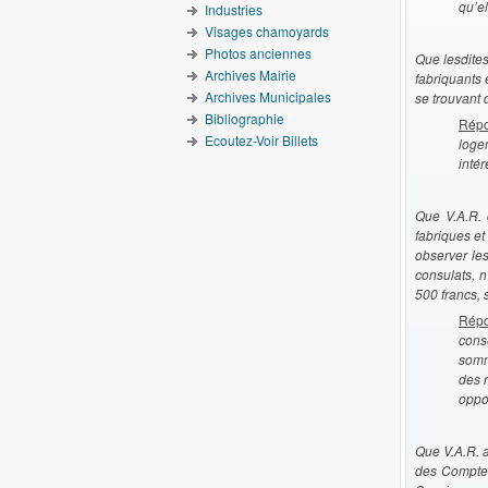
qu’e
Industries
Visages chamoyards
Photos anciennes
Que lesdites
Archives Mairie
fabriquants 
Archives Municipales
se trouvant 
Bibliographie
Répo
Ecoutez-Voir Billets
loge
intér
Que V.A.R. 
fabriques et
observer le
consulats, n
500 francs, 
Répo
cons
somm
des 
oppo
Que V.A.R. a
des Comptes