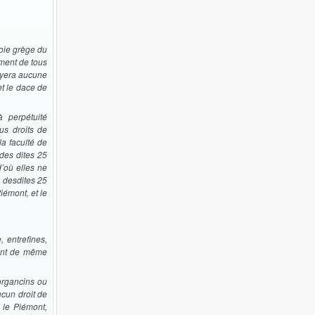
soie grège du
ement de tous
payera aucune
et le dace de
 perpétuité
us droits de
a faculté de
 des dites 25
d’où elles ne
s desdites 25
iémont, et le
 entrefines,
eront de même
organcins ou
aucun droit de
 le Piémont,