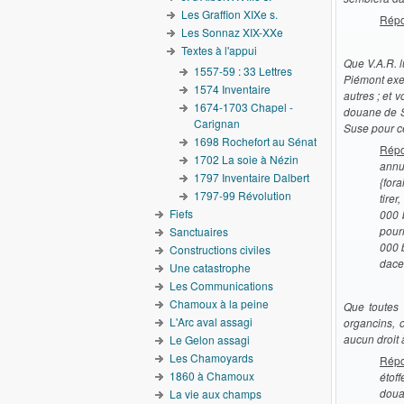
Les Graffion XIXe s.
Répo
Les Sonnaz XIX-XXe
Textes à l'appui
Que V.A.R. l
1557-59 : 33 Lettres
Piémont exem
1574 Inventaire
autres ; et 
1674-1703 Chapel -
douane de Sa
Carignan
Suse pour ce
1698 Rochefort au Sénat
Rép
1702 La soie à Nézin
annu
1797 Inventaire Dalbert
{for
1797-99 Révolution
tirer
Fiefs
000 
pourr
Sanctuaires
000 
Constructions civiles
dace 
Une catastrophe
Les Communications
Chamoux à la peine
Que toutes 
L'Arc aval assagi
organcins, o
aucun droit 
Le Gelon assagi
Les Chamoyards
Répo
1860 à Chamoux
étoff
doua
La vie aux champs