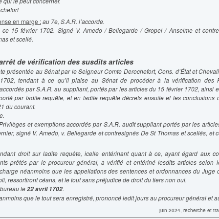
 qui le peut concerner.
chefort
nse en marge :
au 7e, S.A.R. l’accorde.
n ce 15 février 1702. Signé V. Amedo / Bellegarde / Gropel / Anselme et contr
as et scellé.
rrêt de vérification des susdits articles
ête présentée au Sénat par le Seigneur Comte Derochefort, Cons. d’État et Chevali
 1702, tendant à ce qu’il plaise au Sénat de procéder à la vérification des P
ccordés par S.A.R. au suppliant, portés par les articles du 15 février 1702, ainsi e
orté par ladite requête, et en ladite requête décrets ensuite et les conclusions 
21 du courant.
e.
Privilèges et exemptions accordés par S.A.R. audit suppliant portés par les articl
ernier, signé V. Amedo, v. Bellegarde et contresignés De St Thomas et scellés, et ce
ndant droit sur ladite requête, icelle entérinant quant à ce, ayant égard aux co
s prêtés par le procureur général, a vérifié et entériné lesdits articles selon 
a charge néanmoins que les appellations des sentences et ordonnances du Juge 
li, ressortiront céans, et le tout sans préjudice de droit du tiers non oui.
 bureau le
.
22 avril 1702
moins que le tout sera enregistré, prononcé ledit jours au procureur général et au
juin 2024, recherche et tr