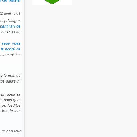
22 avril 1761
t privilèges
ant l’art de
r en 1690 au
s avoir vues
 la bonté de
entement les
dre le nom de
tre saisis ni
esin sous sa
ués sous quel
 eu lesdites
sion de tout
 le bon leur