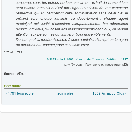
concerne, sous les peines portées par la loi ; extrait du présent leur
sera encore transmis et c’est par l’agent municipal de leur commune
respective qui en certifieront cette administration sans délai ; et le
présent sera encore transmis au département ; chaque agent
municipal est invité d’examiner scrupuleusement les démarches
desdits individus, s’il se fait des rassemblements chez eux, en faisant
attention aux personnes qui formeront ces rassemblements.
De tout quoi ils rendront compte à cette administration qui en fera part
au département, comme porte la susdite lettre.
*27 juin 1799
AS073 cote L 1966 - Canton de Chamoux. Arrêtés. F° 237
janv-fév 2020 - Recherche et transcription ADh
Source
: AD073
Sommaire:
‹ 1791 legs école
sommaire
1839 Achat du Clos ›