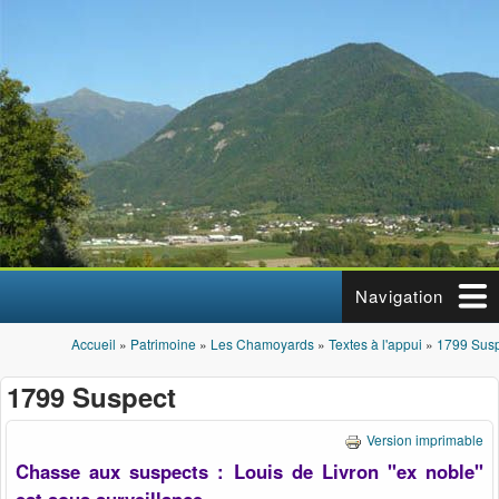
Aller au contenu principal
Navigation
Accueil
»
Patrimoine
»
Les Chamoyards
»
Textes à l'appui
»
1799 Sus
Vous êtes ici
1799 Suspect
Version imprimable
Chasse aux suspects : Louis de Livron "ex noble"
est sous surveillance