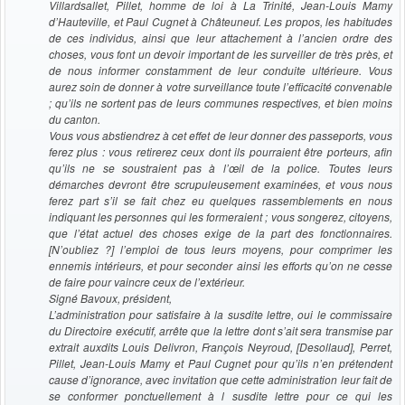
Villardsallet, Pillet, homme de loi à La Trinité, Jean-Louis Mamy
d’Hauteville, et Paul Cugnet à Châteuneuf. Les propos, les habitudes
de ces individus, ainsi que leur attachement à l’ancien ordre des
choses, vous font un devoir important de les surveiller de très près, et
de nous informer constamment de leur conduite ultérieure. Vous
aurez soin de donner à votre surveillance toute l’efficacité convenable
; qu’ils ne sortent pas de leurs communes respectives, et bien moins
du canton.
Vous vous abstiendrez à cet effet de leur donner des passeports, vous
ferez plus : vous retirerez ceux dont ils pourraient être porteurs, afin
qu’ils ne se soustraient pas à l’œil de la police. Toutes leurs
démarches devront être scrupuleusement examinées, et vous nous
ferez part s’il se fait chez eu quelques rassemblements en nous
indiquant les personnes qui les formeraient ; vous songerez, citoyens,
que l’état actuel des choses exige de la part des fonctionnaires.
[N’oubliez ?] l’emploi de tous leurs moyens, pour comprimer les
ennemis intérieurs, et pour seconder ainsi les efforts qu’on ne cesse
de faire pour vaincre ceux de l’extérieur.
Signé Bavoux, président,
L’administration pour satisfaire à la susdite lettre, oui le commissaire
du Directoire exécutif, arrête que la lettre dont s’ait sera transmise par
extrait auxdits Louis Delivron, François Neyroud, [Desollaud], Perret,
Pillet, Jean-Louis Mamy et Paul Cugnet pour qu’ils n’en prétendent
cause d’ignorance, avec invitation que cette administration leur fait de
se conformer ponctuellement à l susdite lettre pour ce qui les