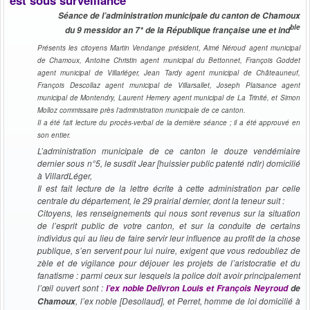
Séance de l’administration municipale du canton de Chamoux
ble
du 9 messidor an 7* de la République française une et ind
Présents les citoyens Martin Vendange président, Aimé Néroud agent municipal
de Chamoux, Antoine Christin agent municipal du Bettonnet, François Goddet
agent municipal de Villarléger, Jean Tardy agent municipal de Châteauneuf,
François Descollaz agent municipal de Villarsallet, Joseph Plaisance agent
municipal de Montendry, Laurent Hemery agent municipal de La Trinité, et Simon
Molloz commissaire près l’administration municipale de ce canton.
Il a été fait lecture du procès-verbal de la dernière séance ; il a été approuvé en
son entier.
L’administration municipale de ce canton le douze vendémiaire
dernier sous n°5, le susdit Jear [huissier public patenté ndlr) domicilié
à VillardLéger,
Il est fait lecture de la lettre écrite à cette administration par celle
centrale du département, le 29 prairial dernier, dont la teneur suit :
Citoyens, les renseignements qui nous sont revenus sur la situation
de l’esprit public de votre canton, et sur la conduite de certains
individus qui au lieu de faire servir leur influence au profit de la chose
publique, s’en servent pour lui nuire, exigent que vous redoubliez de
zèle et de vigilance pour déjouer les projets de l’aristocratie et du
fanatisme : parmi ceux sur lesquels la police doit avoir principalement
l’œil ouvert sont :
l’ex noble Delivron Louis et François Neyroud
de
, l’ex noble [Desollaud], et Perret, homme de loi domicilié à
Chamoux