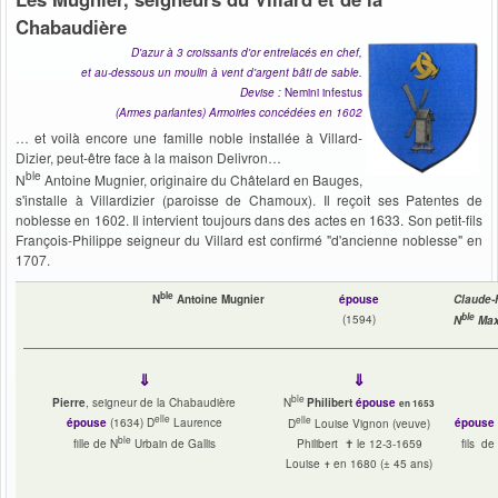
Chabaudière
D'azur à 3 croissants d'or entrelacés en chef,
et au-dessous un moulin à vent d'argent bâti de sable.
Devise :
Nemini infestus
(Armes parlantes) Armoiries concédées en 1602
… et voilà encore une famille noble installée à Villard-
Dizier, peut-être face à la maison Delivron…
ble
N
Antoine Mugnier, originaire du Châtelard en Bauges,
s'installe à Villardizier (paroisse de Chamoux). Il reçoit ses Patentes de
noblesse en 1602. Il intervient toujours dans des actes en 1633. Son petit-fils
François-Philippe seigneur du Villard est confirmé "d'ancienne noblesse" en
1707.
ble
N
Antoine Mugnier
épouse
Claude-F
ble
(1594)
N
Max
⇓
⇓
ble
Pierre
, seigneur de la Chabaudière
N
Philibert
épouse
en 1653
elle
elle
épouse
(1634)
D
Laurence
épouse
D
Louise Vignon (veuve)
ble
fille de N
Urbain de Gallis
Philibert
✝
le 12-3-1659
fils de
Louise
en 1680 (± 45 ans)
✝