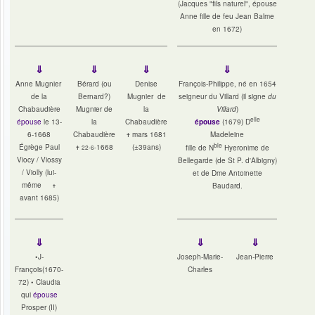
(Jacques
"fils naturel", épouse
Anne fille de feu Jean Balme
en 1672)
⇓
⇓
⇓
⇓
Anne
Mugnier
Bérard (ou
Denise
François-Philippe, né en 1654
de la
Bernard?)
Mugnier de
seigneur du Villard (il signe
du
Chabaudière
Mugnier de
la
Villard
)
elle
épouse
le 13-
la
Chabaudière
épouse
(1679) D
6-1668
Chabaudière
mars 1681
Madeleine
✝
ble
Égrège Paul
1668
(±39ans)
fille de N
Hyeronime de
✝
22-6-
Viocy / Viossy
Bellegarde (de St P. d'Albigny)
/ Violly (lui-
et de Dme Antoinette
même
Baudard.
✝
avant 1685)
⇓
⇓
⇓
•J-
Joseph-Marie-
Jean-Pierre
François(1670-
Charles
72) • Claudia
qui
épouse
Prosper (II)