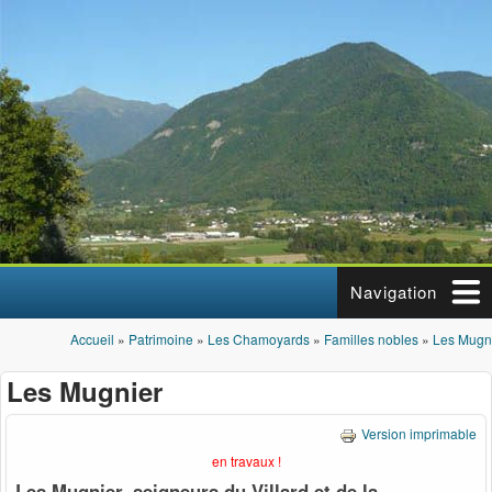
Aller au contenu principal
Navigation
Accueil
»
Patrimoine
»
Les Chamoyards
»
Familles nobles
»
Les Mugn
Vous êtes ici
Les Mugnier
Version imprimable
en travaux !
Les Mugnier, seigneurs du Villard et de la