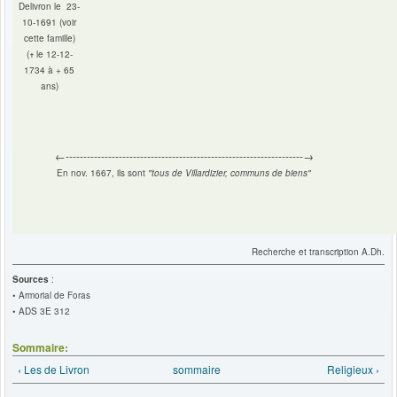
Delivron le 23-
10-1691 (voir
cette famille)
(
le 12-12-
✝
1734 à + 65
ans)
←-------------------------------------------------------------------→
En nov. 1667, ils sont
"tous de Villardizier, communs de biens"
Recherche et transcription A.Dh.
Sources
:
• Armorial de Foras
• ADS 3E 312
Sommaire:
‹ Les de Livron
sommaire
Religieux ›