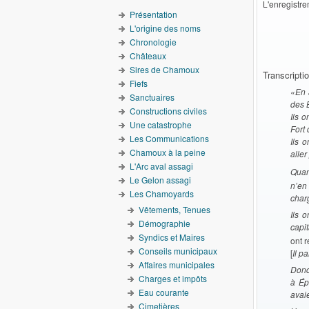
L'enregistre
Présentation
L'origine des noms
Chronologie
Châteaux
Sires de Chamoux
Transcriptio
Fiefs
«
En 
Sanctuaires
des 
Constructions civiles
Ils 
Une catastrophe
Fort 
Les Communications
Ils 
Chamoux à la peine
aller
L'Arc aval assagi
Quan
Le Gelon assagi
n’en
Les Chamoyards
charg
Vêtements, Tenues
Ils o
Démographie
capi
Syndics et Maires
ont 
Conseils municipaux
[
Il pa
Affaires municipales
Donc 
Charges et impôts
à Épi
Eau courante
avai
Cimetières