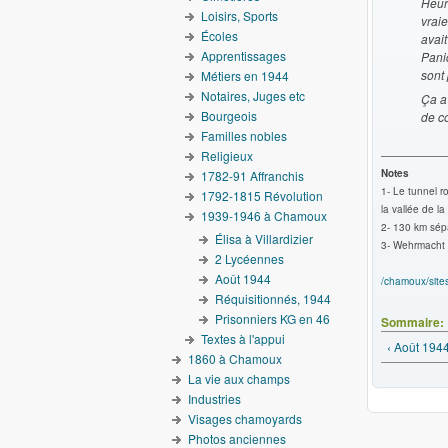
Heur
Loisirs, Sports
vraie
Écoles
avait
Apprentissages
Paniq
sont 
Métiers en 1944
Notaires, Juges etc
Ça av
Bourgeois
de c
Familles nobles
Religieux
Notes
1782-91 Affranchis
1- Le tunnel ro
1792-1815 Révolution
la vallée de l
1939-1946 à Chamoux
2- 130 km sépa
Élisa à Villardizier
3- Wehrmacht :
2 Lycéennes
Août 1944
/chamoux/site
Réquisitionnés, 1944
Prisonniers KG en 46
Sommaire:
Textes à l'appui
‹ Août 194
1860 à Chamoux
La vie aux champs
Industries
Visages chamoyards
Photos anciennes