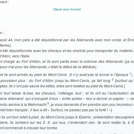
ment :
Cliquer pour écouter
n :
août 44, mon père a été réquisitionné par les Allemands avec mon oncle, et Émi
Berres).
ont été réquisitionnés avec les chevaux et les chariots pour transporter du matérie
d’Aiton, vers l’Italie.
ont chargé au Fort d’Aiton, et ils sont partis avec la colonne des Allemands (ça 
 pour mal pour les Allemands, c’était le début de la débâcle).
1
d ils sont arrivés au pied du Mont-Cenis (il n’y avait pas le tunnel à l’époque
)
2
 pouvaient plus : du Fort d’Aiton jusqu’au Mont-Cenis, ça fait long
[surtout qu’
ées. Ils n’ont pas sauvé les bêtes, elles sont restées au pied du Mont-Cenis.]
nt tout laissé là-bas, les chevaux, l’attelage, tout ; et ils ont eu l’autorisation de
taine allemand qui s’occupait d’eux – entre autres – leur a donné un papier : «
ce
3
rendu service à la Wehrmacht
, je vous demande d’en prendre soin pou leurretour 
rlait bien français ; il leur a dit
« Surtout, ne passez pas par la forêt ! »]
ils ont tout refait à pied, du Mont-Cenis jusqu’à Épierre ; présentation des papiers
erre, ils tombent sur les S .S. qui eux, n’entendent rien. Ils sont restés là, à Ép
ent commencé à creuser leur tombe.