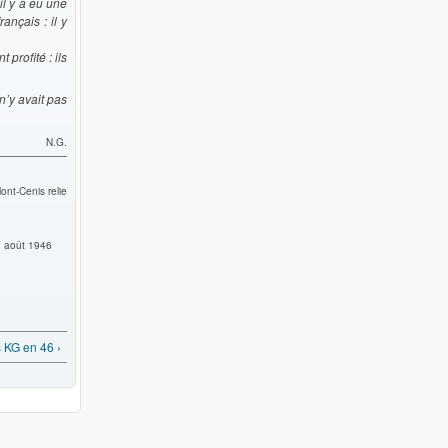
il y a eu une
ançais : il y
profité : ils
n’y avait pas
N.G.
Mont-Cenis relie
en août 1946
 KG en 46 ›