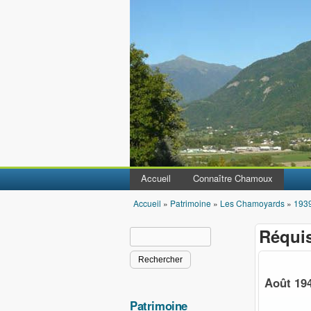
Accueil
Connaître Chamoux
Accueil
»
Patrimoine
»
Les Chamoyards
»
193
Vous êtes ici
Réquis
Rechercher
Formulaire de recherche
Août 19
Patrimoine