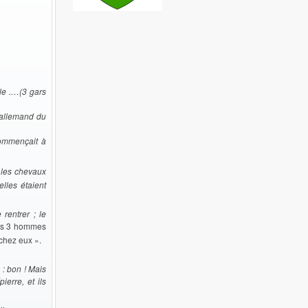
le .…(3 gars
l allemand du
commençait à
, les chevaux
elles étaient
 rentrer ; le
s 3 hommes
chez eux ».
 : bon ! Mais
ierre, et ils