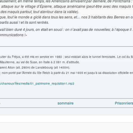
eusement, en même temps, les Américains arrivaient par derrière, de Pontcharra : 
 attaque sur le village d’Épierre, attaque américaine (peut-être avec des maquis fr
 des maquis partout, tout alentour dans la vallée).
ue, tout le monde a giclé dans tous les sens, et… nos 3 habitants des Berres en ont 
partis aussi ! et ils sont rentrés.
ait bien duré 4 jours, on était en souci : on n’avait pas de nouvelles; à l’époque il 
ommunications !
»
utier du Fréjus, a été mis en service en 1980 ; seul existait alors le tunnel ferroviaire. Le col du 
a Maurienne, au val de Suse, en Italie à 2 081 m. d’altitude.
rent Aiton (alt. 290m) de Lanslebourg (alt 1400m).
 nom porté par l’Armée du IIIe Reich à partir du 21 mai 1935 et jusqu'à sa dissolution officielle 
s/chamoux/files/media/01_patrimoine_requisition1.mp3
4
sommaire
Prisonniers