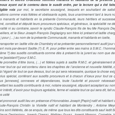
oux ayant oui le contenu dans le susdit ordre, par la lecture qui a été fait
par moi, le secrétaire soussigné, lesquels en souhaitant de satisf
ligible voix
gations comme vrais fidèles et obéissants sujets, tous unanimement tant à leurs 
es manants et habitants en la présente Communauté, leurs héritiers et successeur
é, constitué et député leurs procureurs spéciaux, et généraux, la spécialité ne d
ralité ni au contraire, savoir le syndic Claude-François fils de feu Me François De
illers, et le Sieur Joseph-François Deglapigny son frère ici présent et ladite char
…) pour (…) au nom de la présente Communauté, manants et habitants en icelle,
transporter en ladite ville de Chambéry et se présenter personnellement audit jour 
ant mois par-devant Sadite (?) E. R. pour prêter entre ses mains à S.M.C. l’hommag
l’âme ?] des susdits constituants comme dès à présent ils la jurent au nom que de
re [assistant?] pour S.M.C.
 de promettre d’être bons, (…) et fidèles sujets à sadite R.M.C. et généralement d
rver tout ce qui est contenu dans les chapitres de l’ancienne et nouvelle fidélité
e à l’égard de tout ce que dessus, tout ce qui sera nécessaire, quoique la chose e
plus spécial, conférant aux susdits procureurs et à chacun d’iceux pour tout ce qu
us [annexes], connexes et dépendances, toute l’autorité et pouvoir nécessair
ettant les susdits contribuants à moi, notaire soussigné, stipulant acceptant au no
ir intérêt, d’avoir pour toujours agréable, ferme et valable tout ce qui sera dit, fait 
as usité
t et prononcé audit lieu en présence d’Honorables Joseph [Pepin] natif et habitant d
ude-François Christin la Violette natif et habitant de Montendry ; Antoine Meyni
ns sont illétérés, de ce enquis, de même que tous les dits constituants sauf ledit S
Sieurs Deglapigny, Joseph Chesaz, Mathieu Guyaz, Joseph Masson, Cornebie Jor