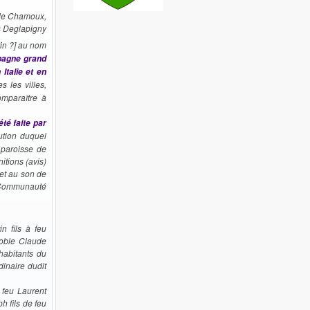
 de Chamoux,
s Deglapigny
tin ?] au nom
spagne grand
Italie et en
 les villes,
omparaître à
été faite par
ution duquel
 paroisse de
itions (avis)
 et au son de
a Communauté
n fils à feu
noble Claude
habitants du
dinaire dudit
 feu Laurent
h fils de feu