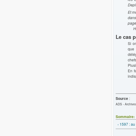
Depl
Et mo
dans
pages
Hect
Le cas p
Si o
que 
délé
chefs
Plusi
En f
indi
Source
:
ADS - Archives
Sommaire:
‹ 1597 : au