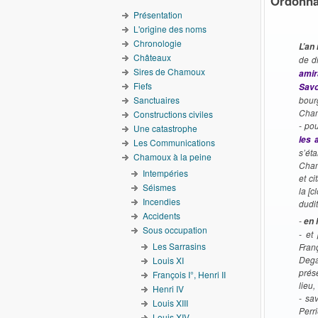
Ordonna
Présentation
L'origine des noms
Chronologie
L’an
Châteaux
de d
Sires de Chamoux
amir
Fiefs
Savo
Sanctuaires
bour
Cham
Constructions civiles
- po
Une catastrophe
les 
Les Communications
s’ét
Chamoux à la peine
Cham
Intempéries
et ci
Séismes
la [
Incendies
dudi
Accidents
-
en 
Sous occupation
- et
Les Sarrasins
Fran
Dega
Louis XI
prése
François I°, Henri II
lieu,
Henri IV
- sa
Louis XIII
Perri
Louis XIV