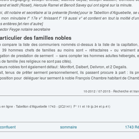
and et ledit (Roset), Hercule Ramel et Benoît Savey qui ont signé sur la minute.
i, dit notaire et secrétaire ai la présente [livrée] pour le Tabellion d’Aiguebelle, 
 mon minutaire f° 17e v° finissant f° 19 aussi v° et contient en tout la moitié d’u
 entières [et rien d’autre]
or Feyge notaire secrétaire
articulier des familles nobles
n compare la liste des communiers nommés ci-dessus à la liste de la capitation,
39 hommes chefs de familles au moins sont « réfractaires » ou vraiment a
gation de prestation de serment – sans compter les hommes adultes hébergés, e
 de famille (les religieux ne sont pas cités).
eurs nobles font également défaut : Montfort, Dalbert, Delivron, et 2 Degalis.
ait, tenus de prêter serment personnellement, ils passent procure à part : ils pr
sposition pour déléguer leur serment à noble François Chambre habitant de Cham
10-2012 / 07-2015 - Recherche et tran
 en ligne
- Tabellion d'Aiguebelle 1743 - (2C2141) F° 11 et 19 (p.34 et p.41)
 confluent
sommaire
1743 Réq