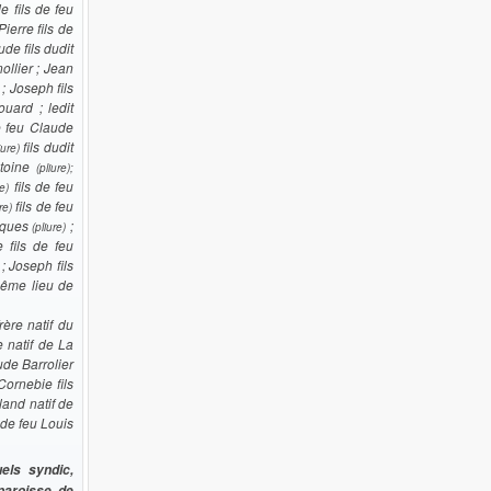
e fils de feu
ierre fils de
de fils dudit
ollier ; Jean
 ; Joseph fils
ouard ; ledit
e feu Claude
fils dudit
iure)
ntoine
(pliure);
fils de feu
re)
fils de feu
ure)
acques
;
(pliure)
 fils de feu
; Joseph fils
même lieu de
rère natif du
 natif de La
ude Barrolier
Cornebie fils
land natif de
 de feu Louis
els syndic,
paroisse de