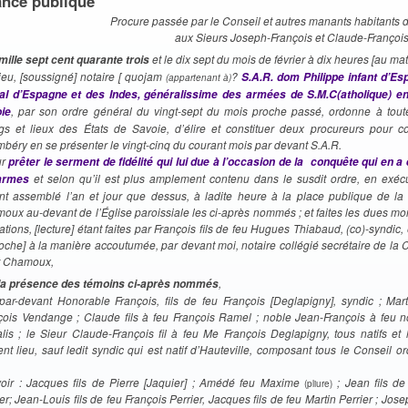
nce publique
Procure passée par le Conseil et autres manants habitants
aux Sieurs Joseph-François et Claude-Françoi
et le dix sept du mois de février à dix heures [au ma
 mille sept cent quarante trois
ieu, [soussigné] notaire [ quojam
?
S.A.R. dom Philippe infant d’E
(appartenant à)
al d’Espagne et des Indes, généralissime des armées de S.M.C(atholique) en 
, par son ordre général du vingt-sept du mois proche passé, ordonne à toutes
ie
gs et lieux des États de Savoie, d’élire et constituer deux procureurs pour c
béry en se présenter le vingt-cinq du courant mois par devant S.A.R.
ur
prêter le serment de fidélité qui lui due à l’occasion de la conquête qui en a 
et selon qu’il est plus amplement contenu dans le susdit ordre, en exéc
armes
ant assemblé l’an et jour que dessus, à ladite heure à la place publique de la
oux au-devant de l’Église paroissiale les ci-après nommés ; et faites les dues mon
tations, [lecture] étant faites par François fils de feu Hugues Thiabaud, (co)-syndic,
cloche] à la manière accoutumée, par devant moi, notaire collégié secrétaire de l
t Chamoux,
,
la présence des témoins ci-après nommés
 par-devant Honorable François, fils de feu François [Deglapigny], syndic ; Marti
çois Vendange ; Claude fils à feu François Ramel ; noble Jean-François à feu 
lis ; le Sieur Claude-François fil à feu Me François Deglapigny, tous natifs et 
nt lieu, sauf ledit syndic qui est natif d’Hauteville, composant tous le Conseil or
voir : Jacques fils de Pierre [Jaquier] ; Amédé feu Maxime
; Jean fils de
(pliure)
er; Jean-Louis fils de feu François Perrier, Jacques fils de feu Martin Perrier ; Josep