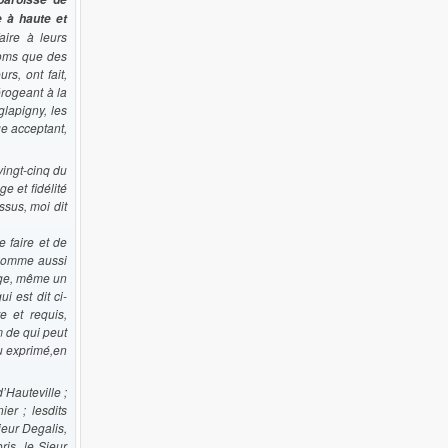
e à haute et
aire à leurs
noms que des
s, ont fait,
érogeant à la
glapigny, les
ge acceptant,
vingt-cinq du
e et fidélité
ssus, moi dit
e faire et de
, comme aussi
xige, même un
i est dit ci-
e et requis,
m de qui peut
ou exprimé,
en
’Hauteville ;
er ; lesdits
ieur Degalis,
is, le Sieur