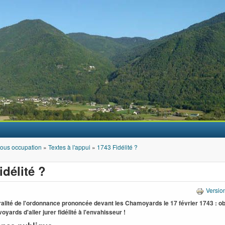
Aller au contenu principal
ous occupation
»
Textes à l'appui
»
1743 Fidélité ?
idélité ?
Versio
égralité de l'ordonnance prononcée devant les Chamoyards le 17 février 1743 : ob
oyards d'aller jurer fidélité à l'envahisseur !