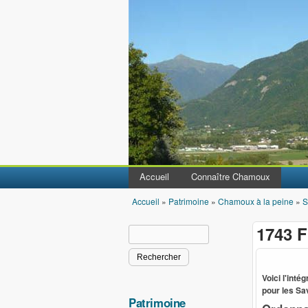
Accueil
Connaître Chamoux
Accueil
»
Patrimoine
»
Chamoux à la peine
»
S
Vous êtes ici
1743 F
Rechercher
Formulaire de recherche
Voici l'int
pour les Sav
Patrimoine