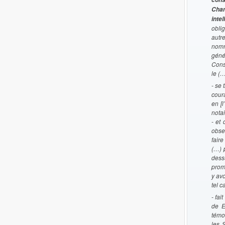
Cham
intel
obli
autr
nomm
géné
Conse
le (
- se 
cour
en [
notai
- et
obse
fair
(…) 
dess
prom
y avo
tel c
- fai
de E
témoi
les 