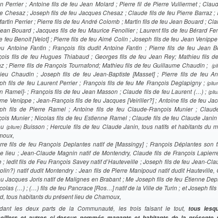
n Perrier ; Antoine fils de feu Jean Molard ; Pierre fil de Pierre Vulliermet ; Claud
e Chesaz ; Joseph fils de feu Jacques Chesaz ; Claude fils de feu Pierre Barraz ; P
artin Perrier ; Pierre fils de feu André Colomb ; Martin fils de feu Jean Bouard ; Clau
ean Bouard ; Jacques fils de feu Maurice Fenollier ; Laurent fils de feu Bérard Fen
de feu Benoît [Velot] ; Pierre fils de feu Aimé Colin ; Joseph fils de feu Jean Venippe
eu Antoine Fantin ; François fils dudit Antoine Fantin ; Pierre fils de feu Jean B
çois fils de feu Hugues Thiabaud ; Georges fils de feu Jean Rey; Mathieu fils d
z ; Pierre fils de François Tournafond; Mathieu fils de feu Guillaume Chaudin ;
(pl
ieu Chaudin ; Joseph fils de feu Jean-Baptiste [Masset] ; Pierre fils de feu A
ph fils de feu Laurent Perrier ; François fils de feu Me François Deglapigny ;
(pliu
en Ramel]- ; François fils de feu Jean Masson ; Claude fils de feu Laurent (…) ;
(pli
me Venippe ; Jean-François fils de feu Jacques [Veiriller?] ; Antoine fils de feu J
ph fils de Pierre Ramel ; Antoine fils de feu Claude-François Munier ; Claude
çois Munier ; Nicolas fils de feu Estienne Ramel ; Claude fils de feu Claude Janin 
eu
Buisson ; Hercule fils de feu Claude Janin, tous natifs et habitants du 
(pliure)
moux,
erre fils de feu François Deplantes natif de [Massingy] ; François Déplantes son f
 lieu ; Jean-Claude Magnin natif de Montendry, Claude fils de François Lapierre
 ; ledit fils de Feu François Savey natif d’Hauteveille ; Joseph fils de feu Jean-Cla
olin?) natif dudit Montendry : Jean fils de Pierre Manipoud natif dudit Hauteville, 
eu Jacques Joris natif de Malignes en Brabant ; Me Joseph fils de feu Étienne Dep
colas (…) ; (…) fils de feu Pancrace [Ros…] natif de la Ville de Turin ; et Joseph fils
rd, tous habitants du présent lieu de Chamoux,
dant les deux parts de la Communauté, les trois faisant le tout,
tous lesqu
eillers et autres ci-dessus nommés manants et habitants de la présente 