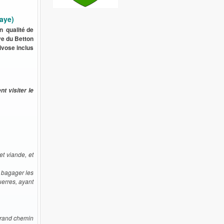
aye)
n qualité de
ye du Betton
nivose inclus
t visiter le
et viande, et
, bagager les
uerres, ayant
 grand chemin