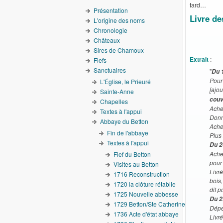
tard…
Présentation
Livre d
L'origine des noms
Chronologie
Châteaux
Sires de Chamoux
Extrait
:
Fiefs
Sanctuaires
"
Du 
Pour
L'Église, le Prieuré
[ajo
Sainte-Anne
couv
Chapelles
Ache
Textes à l'appui
Donné
Abbaye du Betton
Ache
Fin de l'abbaye
Plus
Textes à l'appui
Du 2
Ache
Fief du Betton
pour
Visites au Betton
Livr
1716 Reconstruction
bois,
1720 la clôture rétablie
dit p
1725 Nouvelle abbesse
Du 2
1729 Betton/Ste Catherine
Dépe
1736 Acte d'état abbaye
Livr