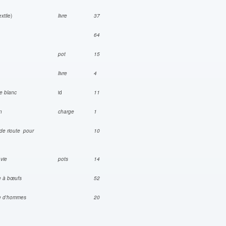
extile)
livre
37
re
64
le
pot
15
é
livre
4
ge blanc
id
11
rbon
charge
1
de rioute pour
10
e vie
pots
14
née à bœufs
52
e d’hommes
20