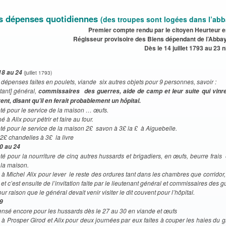
es dépenses quotidiennes
(des troupes sont logées dans l’abb
Premier compte rendu par le citoyen Heurteur e
Régisseur provisoire des Biens dépendant de l’Abba
Dès le 14 juillet 1793 au 23 
18 au 24
(juillet 1793)
 dépenses faites en poulets, viande six autres objets pour 9 personnes, savoir :
utant] général,
commissaires des guerres, aide de camp et leur suite qui vinren
ent, disant qu’il en ferait probablement un hôpital.
té pour le service de la maison … œufs.
 à Alix pour pétrir et faire au four.
té pour le service de la maison 2£ savon à 3£ la £ à Aiguebelle.
 2£ chandelles à 3£ la livre
0 au 24
té pour la nourriture de cinq autres hussards et brigadiers, en œufs, beurre frais 
 la maison.
é à Michel Alix pour lever le reste des ordures tant dans les chambres que corridor
 et c’est ensuite de l’invitation faite par le lieutenant général et commissaires des g
our raison que le général devait venir visiter le dit couvent pour l’hôpital.
9
nsé encore pour les hussards dès le 27 au 30 en viande et œufs
é à Prosper Girod et Alix pour deux journées par eux faites à couper les haies du