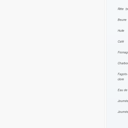
Ritte
(t
Beur
Hui
Caf
Froma
Cha
Fagots 
clore
Eau d
Jour
Journé