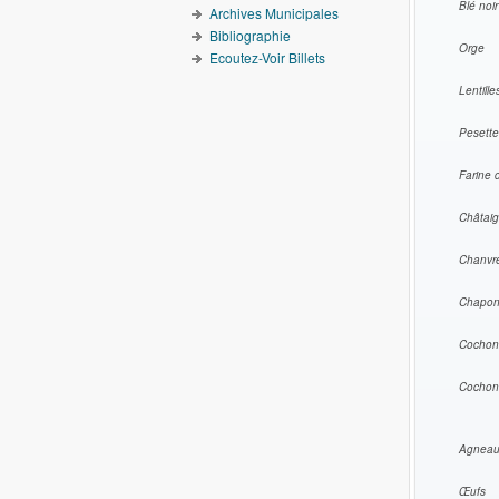
Blé noir
Archives Municipales
Bibliographie
Orge
Ecoutez-Voir Billets
Lentil
Pesette
Farine
Châta
Chanv
Chap
Co
Co
Agne
Œu