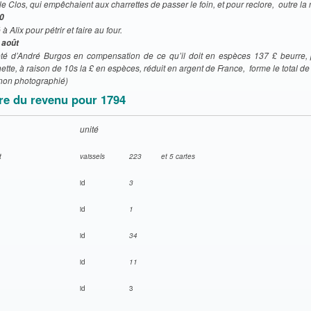
le Clos, qui empêchaient aux charrettes de passer le foin, et pour reclore, outre la 
0
à Alix pour pétrir et faire au four.
 août
té d’André Burgos en compensation de ce qu’il doit en espèces 137 £ beurre,
tte, à raison de 10s la £ en espèces, réduit en argent de France, forme le total de
(non photographié)
e du revenu pour 1794
unité
t
vaissels
223
et 5 cartes
id
3
id
1
id
34
id
11
id
3