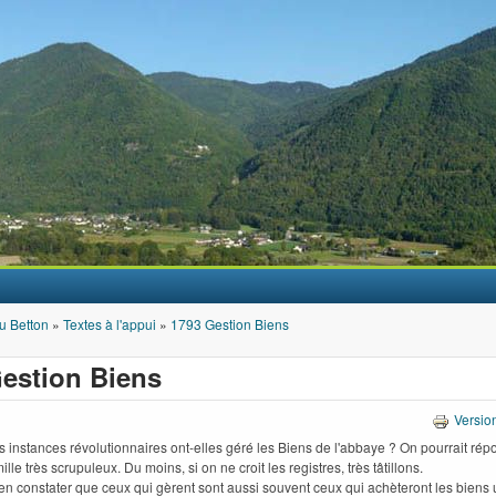
Aller au contenu principal
u Betton
»
Textes à l'appui
»
1793 Gestion Biens
estion Biens
Versio
instances révolutionnaires ont-elles géré les Biens de l'abbaye ? On pourrait rép
lle très scrupuleux. Du moins, si on ne croit les registres, très tâtillons.
bien constater que ceux qui gèrent sont aussi souvent ceux qui achèteront les biens