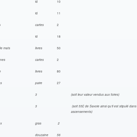
id
10
id
11
les
cartes
2
id
18
 de maïs
livres
50
ignes
cartes
2
re
livres
80
ons
paire
27
chon
3
(soit leur valeur vendus aux foires)
chon
3
(soit 55£ de Savoie ainsi qu’il est stipulé dans
ascensements)
aux
gras
2
fs
douzaine
56