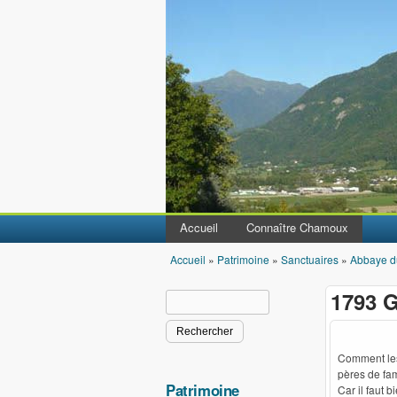
Accueil
Connaître Chamoux
Accueil
»
Patrimoine
»
Sanctuaires
»
Abbaye d
Vous êtes ici
1793 G
Rechercher
Formulaire de recherche
Comment les 
pères de fami
Patrimoine
Car il faut 