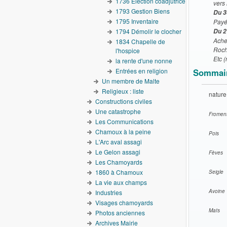
1736 Election coadjutrice
vers 
1793 Gestion Biens
Du 3
1795 Inventaire
Payé 
1794 Démolir le clocher
Du 2
Ache
1834 Chapelle de
Roche
l'hospice
Etc 
la rente d'une nonne
Entrées en religion
Sommair
Un membre de Malte
Religieux : liste
nature
Constructions civiles
Une catastrophe
Fromen
Les Communications
Chamoux à la peine
Pois
L'Arc aval assagi
Le Gelon assagi
Fèves
Les Chamoyards
1860 à Chamoux
Seigle
La vie aux champs
Avoine
Industries
Visages chamoyards
Maïs
Photos anciennes
Archives Mairie