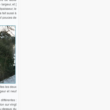
largeur, et [
épaisseur, le
 fait aussi à
euf pouces de
ites les deux
geur et neuf
différentes :
ion sur vingt
 au-dessus du