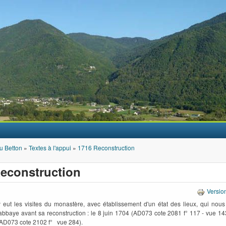
Aller au contenu principal
u Betton
»
Textes à l'appui
»
1716 Reconstruction
econstruction
Versio
 y eut les visites du monastère, avec établissement d'un état des lieux, qui nou
abbaye avant sa reconstruction : le 8 juin 1704 (AD073 cote 2081 f° 117 - vue 14
AD073 cote 2102 f° vue 284).