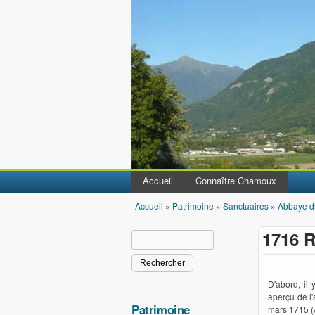
Accueil
Connaître Chamoux
Accueil
»
Patrimoine
»
Sanctuaires
»
Abbaye d
Vous êtes ici
1716 R
Rechercher
Formulaire de recherche
D'abord, il
aperçu de l'
Patrimoine
mars 1715 (