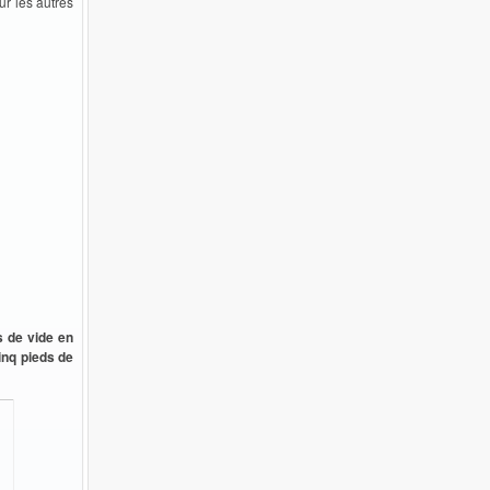
ur les autres
s de vide en
cinq pieds de