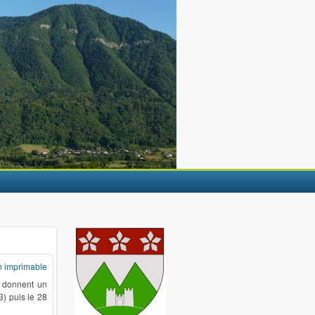
n imprimable
s donnent un
3) puis le 28