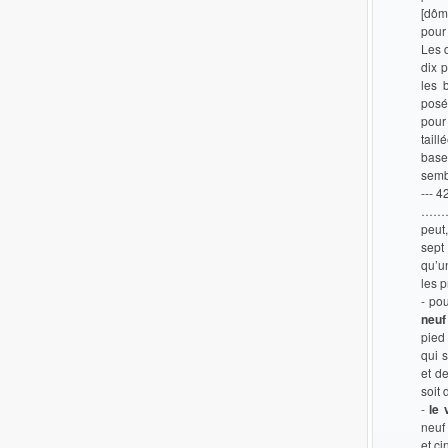
[dôm
pour
Les q
dix 
les 
posé
pour
taill
base
semb
--- 4
……… 
peut
sept
qu’u
les p
- po
neuf
pied
qui 
et de
soit 
-
le v
neuf
et c