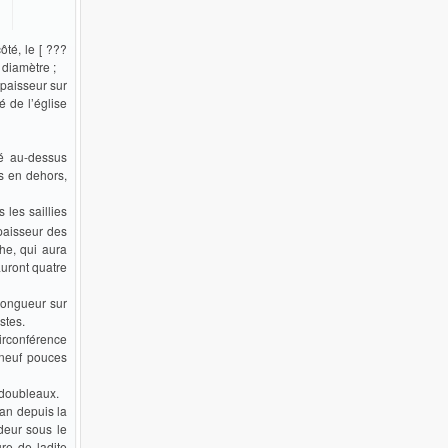
ôté, le [ ???
 diamètre ;
épaisseur sur
é de l’église
é au-dessus
ns en dehors,
 les saillies
épaisseur des
he, qui aura
auront quatre
 longueur sur
stes.
irconférence
 neuf pouces
 doubleaux.
lan depuis la
deur sous le
re de ladite