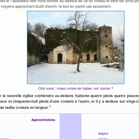
tes et l’épaisseur des murs élevée au-dessus de ce dit niveau et sera fait ainsi po
 moyens approchant dudit chemin; le tout en pareil cas seulement.
Côté ouest : chœur, entrée de l'église, nef, clocher ?
e la nouvelle église contiendra au-dedans huitante-quatre pieds quatre pouce
ueur et cinquante-huit pieds d’une croisée à l’autre, et il y a dedans sur vingt-
3
 de ladite croisée en largeur
.
Approximations
largeur
ngueur
nef et