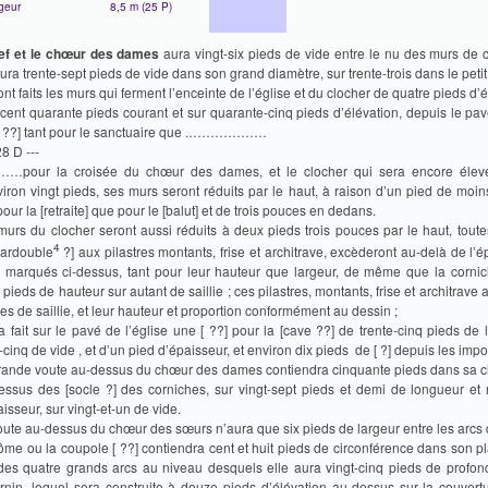
rgeur
8,5 m
(25 P)
ef et le chœur des dames
aura vingt-six pieds de vide entre le nu des murs de c
ura trente-sept pieds de vide dans son grand diamètre, sur trente-trois dans le petit
ont faits les murs qui ferment l’enceinte de l’église et du clocher de quatre pieds d’
s cent quarante pieds courant et sur quarante-cinq pieds d’élévation, depuis le pav
[ ??] tant pour le sanctuaire que .………………
28 D ---
pour la croisée du chœur des dames, et le clocher qui sera encore élev
viron vingt pieds, ses murs seront réduits par le haut, à raison d’un pied de moi
pour la [retraite] que pour le [balut] et de trois pouces en dedans.
murs du clocher seront aussi réduits à deux pieds trois pouces par le haut, toutes
4
[ardouble
?] aux pilastres montants, frise et architrave, excèderont au-delà de l’
 marqués ci-dessus, tant pour leur hauteur que largeur, de même que la cornic
pieds de hauteur sur autant de saillie ; ces pilastres, montants, frise et architrave 
s de saillie, et leur hauteur et proportion conformément au dessin ;
ra fait sur le pavé de l’église une [ ??] pour la [cave ??] de trente-cinq pieds de
-cinq de vide , et d’un pied d’épaisseur, et environ dix pieds de [ ?] depuis les impo
rande voute au-dessus du chœur des dames contiendra cinquante pieds dans sa c
essus des [socle ?] des corniches, sur vingt-sept pieds et demi de longueur et
isseur, sur vingt-et-un de vide.
oute au-dessus du chœur des sœurs n’aura que six pieds de largeur entre les arcs
ôme ou la coupole [ ??] contiendra cent et huit pieds de circonférence dans son p
 des quatre grands arcs au niveau desquels elle aura vingt-cinq pieds de profon
ernin, lequel sera construite à douze pieds d’élévation au-dessus sur la couvertu