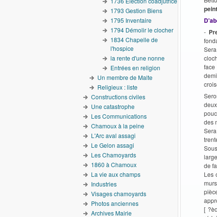
1736 Election coadjutrice
pein
1793 Gestion Biens
1795 Inventaire
D'abo
1794 Démolir le clocher
-
Pr
1834 Chapelle de
fond
l'hospice
Sera 
la rente d'une nonne
cloc
face
Entrées en religion
demi
Un membre de Malte
crois
Religieux : liste
Sero
Constructions civiles
deux
Une catastrophe
pouc
Les Communications
des 
Chamoux à la peine
Sera
L'Arc aval assagi
trent
Le Gelon assagi
Sous
Les Chamoyards
larg
1860 à Chamoux
de fa
La vie aux champs
Les 
murs
Industries
pièc
Visages chamoyards
appro
Photos anciennes
[ ?è
Archives Mairie