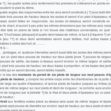
e ?] ; les quatre autres arcs renfermeront les premiers et s’élèveront en pointe en
 soutenir le pied du dôme.
uatre angles des maçonneries entre les arcs seront construits à [ ?] sous ledit dôm
pieds trois pouces de hauteur depuis les socles et seront d’un pied d’épaisseur, 
bases soient faites en maçonnerie, les socles en-dessous seront construits en 
e de chant, et auront à peu près les mêmes dimensions que les mêmes arcs marq
 être faite en pierre de taille si l’on trouve des matériaux convenables, en quel
ées ?] huit bases [aticques] et quatre demi bases de même, le tout à [l’équerre ?] et 
s [scu ??] et deux demi semblables seront aussi taillées, huit autres bases 
lables à celles des huit, et ………
29 G ---
jambages, et quatorze intervalles seront aussi faits les socles des mêmes pierres
, sur un pied deux pouces de hauteur sur deux pieds [onze ?] pouces de largeur 
 pouces de saillie, les bases ci-dessus auront environ la même largeur et saillie
n pied trois pouces de hauteur, les deux bases à proportion, et les bases des jam
rofils qui en seront donnés, seront taillés massifs ;
ur le bas des
montants du portail de six pieds de largeur sur neuf pouces d’é
 pieds de hauteur
, y compris les arrière-corps entre les chambranles de la porte 
 de large sur quatre d’épaisseur, et quinze pieds de hauteur jusques au linteau 
sera de même largeur sur neuf pieds et demi de longueur ; la corniche aura enviro
mi de longueur par la [retraite ?] de la frise et deux pieds d’épaisseur sur un pied
de hauteur ;
itrail
aux fenêtres ovales placé au-dessus sera aussi de même largeur et épais
 pieds sept pouces de diamètre sur environ sept de hauteur, sur deux pieds et dem
inquante pieds de longueur.