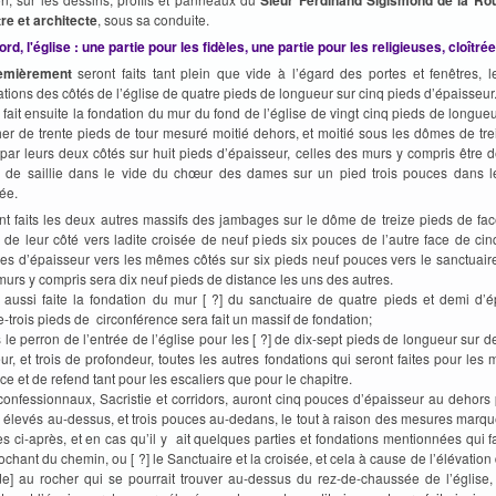
tre et architecte
, sous sa conduite.
rd, l'église
: une partie pour les fidèles, une partie pour les religieuses, cloîtrée
emièrement
seront faits tant plein que vide à l’égard des portes et fenêtres, 
ations des côtés de l’église de quatre pieds de longueur sur cinq pieds d’épaisseur
fait ensuite la fondation du mur du fond de l’église de vingt cinq pieds de longueu
her de trente pieds de tour mesuré moitié dehors, et moitié sous les dômes de tre
 par leurs deux côtés sur huit pieds d’épaisseur, celles des murs y compris être 
 de saillie dans le vide du chœur des dames sur un pied trois pouces dans l
ée.
nt faits les deux autres massifs des jambages sur le dôme de treize pieds de fa
 de leur côté vers ladite croisée de neuf pieds six pouces de l’autre face de cin
es d’épaisseur vers les mêmes côtés sur six pieds neuf pouces vers le sanctuaire
murs y compris sera dix neuf pieds de distance les uns des autres.
 aussi faite la fondation du mur [ ?] du sanctuaire de quatre pieds et demi d’é
e-trois pieds de circonférence sera fait un massif de fondation;
 le perron de l’entrée de l’église pour les [ ?] de dix-sept pieds de longueur sur 
eur, et trois de profondeur, toutes les autres fondations qui seront faites pour le
ce et de refend tant pour les escaliers que pour le chapitre.
confessionnaux, Sacristie et corridors, auront cinq pouces d’épaisseur au dehors 
 élevés au-dessus, et trois pouces au-dedans, le tout à raison des mesures marqu
es ci-après, et en cas qu’il y ait quelques parties et fondations mentionnées qui f
chant du chemin, ou [ ?] le Sanctuaire et la croisée, et cela à cause de l’élévation 
de] au rocher qui se pourrait trouver au-dessus du rez-de-chaussée de l’église, 