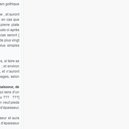
 arc gothique
e , et auront
et en cas que
pierre plate
ués ci-après
 cas seront [
de plus vingt
plus simples
, si faire se
; et environ
, et n’auront
bages, selon
paisseur, de
qui sera d’un
[ou ??? ???]
n neuf pieds
 d’épaisseur,
seur et aura
i d’épaisseur