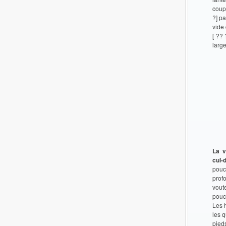
coup
?] pa
vide 
[ ??
larg
La v
cul-
pouc
prof
vout
pouc
Les 
les 
pied