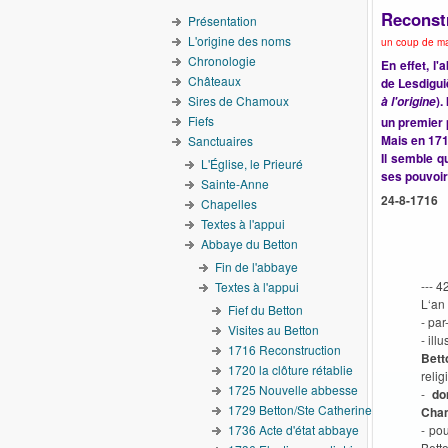
Reconstr
Présentation
L'origine des noms
un coup de mai
Chronologie
En effet, l
Châteaux
de Lesdigui
Sires de Chamoux
).
à l'origine
Fiefs
un premier 
Mais en 171
Sanctuaires
Il semble q
L'Église, le Prieuré
ses pouvoi
Sainte-Anne
24-8-1716
Chapelles
Textes à l'appui
Abbaye du Betton
Fin de l'abbaye
--- 4
Textes à l'appui
L‘an 
Fief du Betton
- pa
Visites au Betton
- il
1716 Reconstruction
Bett
1720 la clôture rétablie
relig
1725 Nouvelle abbesse
-
do
1729 Betton/Ste Catherine
Cha
1736 Acte d'état abbaye
- po
Bett