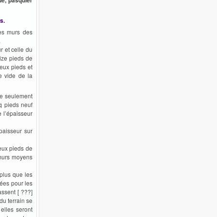
s.
les murs des
.
r et celle du
ize pieds de
deux pieds et
e vide de la
ce seulement
q pieds neuf
 l’épaisseur
paisseur sur
deux pieds de
s murs moyens
plus que les
ées pour les
assent [ ???]
du terrain se
elles seront