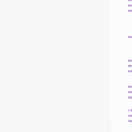
en
ex
ha
ép
de
ex
lo
int
ég
l. 
cr
l'a