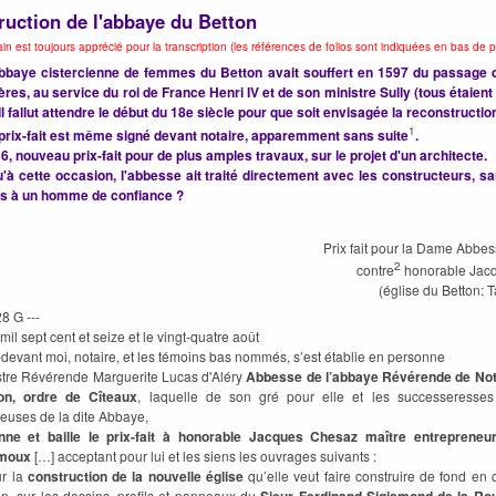
uction de l'abbaye du Betton
n est toujours apprécié pour la transcription (les références de folios sont indiquées en bas de p
'abbaye cistercienne de femmes du Betton avait souffert en 1597 du passage
ères, au service du roi de France Henri IV et de son ministre Sully (tous étaient
 Il fallut attendre le début du 18e siècle pour que soit envisagée la reconstruction
1
prix-fait est même signé devant notaire, apparemment sans suite
.
6, nouveau prix-fait pour de plus amples travaux, sur le projet d'un architecte.
u'à cette occasion, l'abbesse ait traité directement avec les constructeurs, s
rs à un homme de confiance ?
Prix fait pour la Dame Abbe
2
contre
honorable Jac
(église du Betton: T
28 G ---
mil sept cent et seize et le vingt-quatre août
r-devant moi, notaire, et les témoins bas nommés, s’est établie en personne
lustre Révérende Marguerite Lucas d'Aléry
Abbesse de l’abbaye Révérende de No
on, ordre de Cîteaux
, laquelle de son gré pour elle et les successeresses
ieuses de la dite Abbaye,
nne et baille le prix-fait à honorable Jacques Chesaz maître entrepreneur
moux
[…] acceptant pour lui et les siens les ouvrages suivants :
ur la
construction de la nouvelle église
qu’elle veut faire construire de fond en
on, sur les dessins, profils et panneaux du
Sieur Ferdinand Sigismond de la Ro