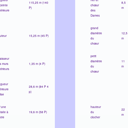
115,25 m
(140
8,5
ceinte
chœur
P)
m
térieure
des
Dames
grand
diamètre
12,5
uteur
15,25 m
(45 P)
du
m
chœur
petit
aisseur
diamètre
11
s murs
1,35 m (
4 P)
du
m
térieurs
chœur
ngueur
28,6 m (
84 P 4
érieure
p)
lise
d'une
hauteur
22
oisée à
19,6 m
(58 P)
du
m
utre
clocher