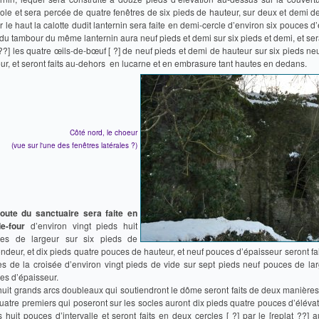
ole et sera percée de quatre fenêtres de six pieds de hauteur, sur deux et demi de 
r le haut la calotte dudit lanternin sera faite en demi-cercle d’environ six pouces d’
du tambour du même lanternin aura neuf pieds et demi sur six pieds et demi, et sera
 ??] les quatre œils-de-bœuf [ ?] de neuf pieds et demi de hauteur sur six pieds n
eur, et seront faits au-dehors en lucarne et en embrasure tant hautes en dedans.
Côté nord, le choeur
(vue sur l'une des fenêtres latérales ?)
oute du sanctuaire sera faite en
de-four
d’environ vingt pieds huit
es de largeur sur six pieds de
ondeur, et dix pieds quatre pouces de hauteur, et neuf pouces d’épaisseur seront fa
es de la croisée d’environ vingt pieds de vide sur sept pieds neuf pouces de lar
es d’épaisseur.
huit grands arcs doubleaux qui soutiendront le dôme seront faits de deux manières 
quatre premiers qui poseront sur les socles auront dix pieds quatre pouces d’élévat
s huit pouces d’intervalle et seront faits en deux cercles [ ?] par le [replat ??]