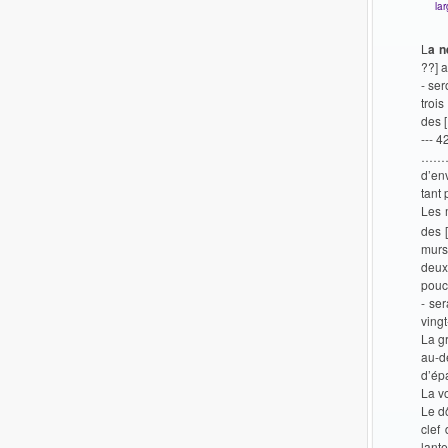
la
L
a n
??] a
- ser
troi
des 
--- 4
…………
d’en
tant 
Les 
des 
murs
deux 
pouce
- se
vingt
La g
au-d
d’épa
La v
Le d
clef
lant