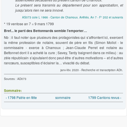
Le présent sera transmis au département pour son approbation, et
jusqu’alors rien ne sera innové.
AS073 cote L 1966 - Canton de Chamoux. Arrêtés. An 7 - F° 202 et suivants
* 19 ventose an 7 = 9 mars 1799
Bref... le parti des Bettonnards semble l'emporter…
Nb : il faut noter que plusieurs des protagonistes qui s’affrontent ici, exercent
la même profession de notaire, souvent de père en fils (Simon Mollot - le
commissaire - exerce à Chamoux ; Jean-Claude Perret est notaire au
Bettonnet dont il a acheté la cure ; Savey, Tardy baignent dans ce milieu) : au
zèle républicain s’ajoutaient donc peut-être d’autres motivations – et d’autres
rancœurs, susceptibles d’éclairer la… vivacité du débat.
janv-fév. 2020 - Recherche et transcription ADh.
Sources : AD073
Sommaire:
‹ 1798 Patrie en fête
sommaire
1799 Cantons revus ›