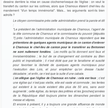
dessine derrière la mise en cause clochemerlesque de l'église : on veut le
transfert du canton sur les collines, alors que Chamoux étaient chef-lieu du
mandement "d'un temps immémorial". Mais... les arguments sont-ils bien
adroits ?
Le citoyen commissaire près cette administration prend la parole et dit
:
"Le président de l’administration municipale de Chamoux, l’agent de
la dite commune de Chamoux et le commissaire du pouvoir [députés
?] près l’administration municipale de Chamoux répondent que l
es
prétentions de quelques agents municipaux de ce canton d’enlever
à Chamoux le chef-lieu de canton pour le transférer au Bettonnet
. Les motifs qu’ils donnent sont faux et
ne sont nullement fondées
invraisemblables ; le but de ce changement est contraire au Bien
public et impraticable ; il n’est dicté que par le fanatisme et suscité
pour favoriser la lâcheté de quelques agents municipaux pour
l’exécution des Lois, et pour empêcher qu’on dresse l’autel
décadaire ; et enfin, ce n’est que la suite d’une cabale.
L’
; c’est
on allègue que l’église de Chamoux en ruine : cela est faux
une église qui n’est pas vieille, elle est vaste et commode ; les fentes
qui existent à la voute existent dès plus de 50 ans, sans avoir
augmenté ; cette église, du temps des prêtres et les [proches] années
de la République était toujours pleine les dimanches pendant la
messe et vêpres.
Et encore à présent, il y a toujours une grande affluence de monde