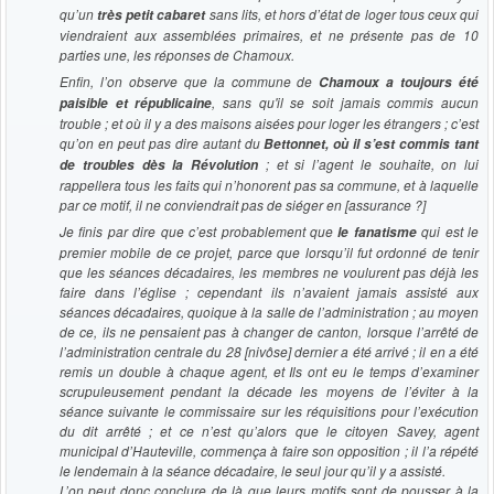
qu’un
sans lits, et hors d’état de loger tous ceux qui
très petit cabaret
viendraient aux assemblées primaires, et ne présente pas de 10
parties une, les réponses de Chamoux.
Enfin, l’on observe que la commune de
Chamoux a toujours été
, sans qu'il se soit jamais commis aucun
paisible et républicaine
trouble ; et où il y a des maisons aisées pour loger les étrangers ; c’est
qu’on en peut pas dire autant du
Bettonnet, où il s’est commis tant
; et si l’agent le souhaite, on lui
de troubles dès la Révolution
rappellera tous les faits qui n’honorent pas sa commune, et à laquelle
par ce motif, il ne conviendrait pas de siéger en [assurance ?]
Je finis par dire que c’est probablement que
qui est le
le fanatisme
premier mobile de ce projet, parce que lorsqu’il fut ordonné de tenir
que les séances décadaires, les membres ne voulurent pas déjà les
faire dans l’église ; cependant ils n’avaient jamais assisté aux
séances décadaires, quoique à la salle de l’administration ; au moyen
de ce, ils ne pensaient pas à changer de canton, lorsque l’arrêté de
l’administration centrale du 28 [nivôse] dernier a été arrivé ; il en a été
remis un double à chaque agent, et Ils ont eu le temps d’examiner
scrupuleusement pendant la décade les moyens de l’éviter à la
séance suivante le commissaire sur les réquisitions pour l’exécution
du dit arrêté ; et ce n’est qu’alors que le citoyen Savey, agent
municipal d’Hauteville, commença à faire son opposition ; il l’a répété
le lendemain à la séance décadaire, le seul jour qu’il y a assisté.
L’on peut donc conclure de là que leurs motifs sont de pousser à la