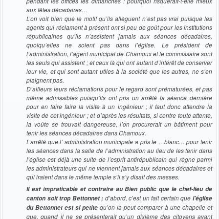
pendant les offices les dimanches : pourquoi risquerait-t-elle mieux
aux fêtes décadaires…
L’on voit bien que le motif qu’ils allèguent n’est pas vrai puisque les
agents qui réclament à présent ont si peu de goût pour les institutions
républicaines qu’ils n’assistent jamais aux séances décadaires,
quoiqu’elles ne soient pas dans l’église. Le président de
l’administration, l’agent municipal de Chamoux et le commissaire sont
les seuls qui assistent ; et ceux là qui ont autant d’intérêt de conserver
leur vie, et qui sont autant utiles à la société que les autres, ne s’en
plaignent pas.
D’ailleurs leurs réclamations pour le regard sont prématurées, et pas
même admissibles puisqu’ils ont pris un arrêté la séance dernière
pour en faire faire la visite à un ingénieur ; il faut donc attendre la
visite de cet ingénieur ; et d’après les résultats, si contre toute attente,
la voûte se trouvait dangereuse, l’on procurerait un bâtiment pour
tenir les séances décadaires dans Chamoux.
L’arrêté que l’ administration municipale a pris le …blanc… pour tenir
les séances dans la salle de l’administration au lieu de les tenir dans
l’église est déjà une suite de l’esprit antirépublicain qui règne parmi
les administrateurs qui ne viennent jamais aux séances décadaires et
qui iraient dans le même temple s’il s’y disait des messes.
Il est impraticable et contraire au Bien public que le chef-lieu de
d’abord, c’est un fait certain que
canton soit trop Bettonnet ;
l’église
qu’on la peut comparer à une chapelle et
du Bettonnet est si petite
que, quand il ne se présenterait qu’un dixième des citoyens ayant