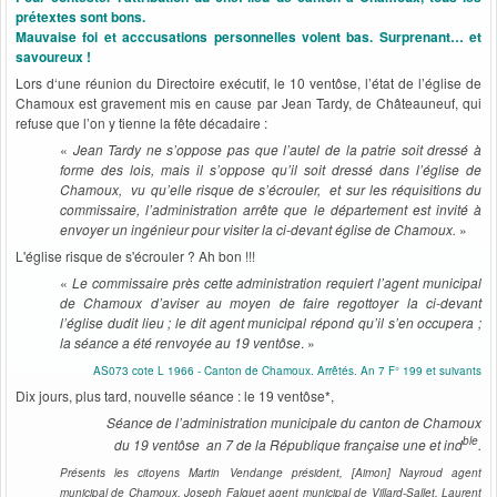
prétextes sont bons.
Mauvaise foi et acccusations personnelles volent bas. Surprenant… et
savoureux !
Lors d‘une réunion du Directoire exécutif, le 10 ventôse, l’état de l’église de
Chamoux est gravement mis en cause par Jean Tardy, de Châteauneuf, qui
refuse que l’on y tienne la fête décadaire :
«
Jean Tardy ne s’oppose pas que l’autel de la patrie soit dressé à
forme des lois, mais il s’oppose qu’il soit dressé dans l’église de
Chamoux, vu qu’elle risque de s’écrouler, et sur les réquisitions du
commissaire, l’administration arrête que le département est invité à
envoyer un ingénieur pour visiter la ci-devant église de Chamoux.
»
L'église risque de s'écrouler ? Ah bon !!!
«
Le commissaire près cette administration requiert l’agent municipal
de Chamoux d’aviser au moyen de faire regottoyer la ci-devant
l’église dudit lieu ; le dit agent municipal répond qu’il s’en occupera ;
la séance a été renvoyée au 19 ventôse
. »
AS073 cote L 1966 - Canton de Chamoux. Arrêtés. An 7 F° 199 et suivants
Dix jours, plus tard, nouvelle séance : le 19 ventôse*,
Séance de l’administration municipale du canton de Chamoux
ble
du 19 ventôse an 7 de la République française une et ind
.
Présents les citoyens Martin Vendange président, [Aimon] Nayroud agent
municipal de Chamoux, Joseph Falquet agent municipal de Villard-Sallet, Laurent