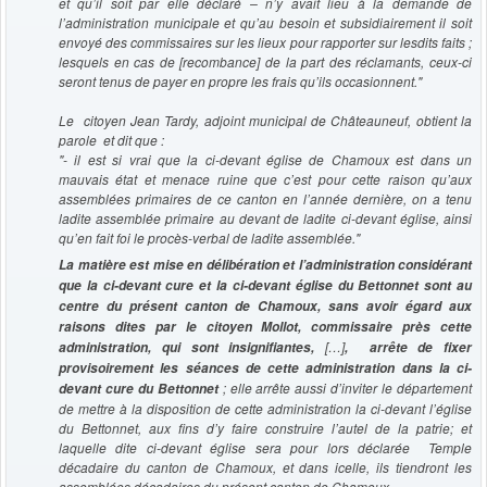
et qu’il soit par elle déclaré – n’y avait lieu à la demande de
l’administration municipale et qu’au besoin et subsidiairement il soit
envoyé des commissaires sur les lieux pour rapporter sur lesdits faits ;
lesquels en cas de [recombance] de la part des réclamants, ceux-ci
seront tenus de payer en propre les frais qu’ils occasionnent."
Le citoyen Jean Tardy, adjoint municipal de Châteauneuf, obtient la
parole et dit que :
"- il est si vrai que la ci-devant église de Chamoux est dans un
mauvais état et menace ruine que c’est pour cette raison qu’aux
assemblées primaires de ce canton en l’année dernière, on a tenu
ladite assemblée primaire au devant de ladite ci-devant église, ainsi
qu’en fait foi le procès-verbal de ladite assemblée."
La matière est mise en délibération et l’administration considérant
que la ci-devant cure et la ci-devant église du Bettonnet sont au
centre du présent canton de Chamoux, sans avoir égard aux
raisons dites par le citoyen Mollot, commissaire près cette
[…]
administration, qui sont insignifiantes,
, arrête de fixer
provisoirement les séances de cette administration dans la ci-
; elle arrête aussi d’inviter le département
devant cure du Bettonnet
de mettre à la disposition de cette administration la ci-devant l’église
du Bettonnet, aux fins d’y faire construire l’autel de la patrie; et
laquelle dite ci-devant église sera pour lors déclarée Temple
décadaire du canton de Chamoux, et dans icelle, ils tiendront les
assemblées décadaires du présent canton de Chamoux.