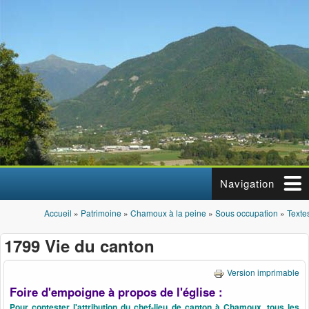
Aller au contenu principal
Navigation
Accueil
»
Patrimoine
»
Chamoux à la peine
»
Sous occupation
»
Textes
Vous êtes ici
1799 Vie du canton
Version imprimable
Foire d'empoigne à propos de l'église :
Pour contester l'attribution du chef-lieu de canton à Chamoux, tous les