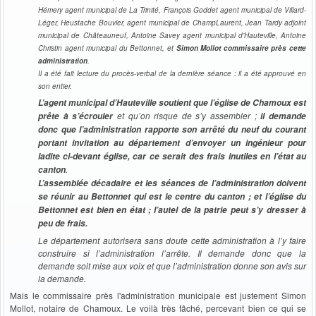
Hémery agent municipal de La Trinité, François Goddet agent municipal de Villard-
Léger, Heustache Bouvier, agent municipal de ChampLaurent, Jean Tardy adjoint
municipal de Châteauneuf, Antoine Savey agent municipal d’Hauteville, Antoine
Christin agent municipal du Bettonnet, et
Simon Mollot commissaire près cette
administration
.
Il a été fait lecture du procès-verbal de la dernière séance : il a été approuvé en
son entier.
L’agent municipal d’Hauteville soutient que l’église de Chamoux est
et qu’on risque de s’y assembler ;
prête à s’écrouler
il demande
donc que l’administration rapporte son arrêté du neuf du courant
portant invitation au département d’envoyer un ingénieur pour
ladite ci-devant église, car ce serait des frais inutiles en l’état au
.
canton
L’assemblée décadaire et les séances de l’administration doivent
se réunir au Bettonnet qui est le centre du canton ; et l’église du
Bettonnet est bien en état ; l’autel de la patrie peut s’y dresser à
peu de frais.
Le département autorisera sans doute cette administration à l’y faire
construire si l’administration l’arrête. Il demande donc que la
demande soit mise aux voix et que l’administration donne son avis sur
la demande.
Mais le commissaire près l'administration municipale est justement Simon
Mollot, notaire de Chamoux. Le voilà très fâché, percevant bien ce qui se