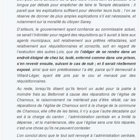
longue par débats pour empêcher de faire le Temple décadaire ; il
paraît que les explications suffisent pour dévoiler leurs buts ; l’on se
réserve de donner de plus amples explications s’il est nécessaire, et
notamment sur la moralité du citoyen Savey.
D’ailleurs, le gouvernement ayant confiance au commissaire actuel,
ce serait l’intimider pour regard des réquisitions qu’il aurait à faire aux
agents municipaux, soit relativement aux prêtres réfractaires, soit
relativement aux réquisitionnaires et conscrits, soit en regard de
l’exécution des autres Lois, que de
l’obliger de se rendre dans un
endroit éloigné de chez lui, isolé, enfermé comme dans une prison,
s’en revenir ensuite, suivant le cas de nuit ; et il serait réellement
, ainsi que son prédécesseur l’a été, parce qu’il demeurait à
exposé
Villard-Léger, ayant été pris par le cou et menacé par des
réquisitionnaires.
Au reste, lorsqu’ils disent qu’ils feront un autel pour la patrie à
moindre frais au Bettonnet à cause des réparations de l’église de
Chamoux, le raisonnement ne mériterait pas d’être réfuté, car les
réparations de l’église de Chamoux sont à la charge de la commune
de Chamoux, elle offre de les faires, il n’y a que l’autre décadaire qui
est à la charge du canton ; l’administration centrale en a limité la
dépense ; et la maintenance, dès que l’église sera une fois réparée,
c’est une chose qu’ils ne peuvent contester.
L’on conclut donc que le tout soit renvoyé à l’administration centrale,