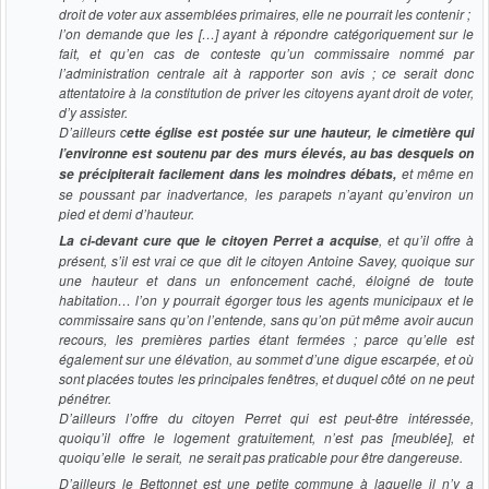
droit de voter aux assemblées primaires, elle ne pourrait les contenir ;
l’on demande que les […] ayant à répondre catégoriquement sur le
fait, et qu’en cas de conteste qu’un commissaire nommé par
l’administration centrale ait à rapporter son avis ; ce serait donc
attentatoire à la constitution de priver les citoyens ayant droit de voter,
d’y assister.
D’ailleurs c
ette église est postée sur une hauteur, le cimetière qui
l’environne est soutenu par des murs élevés, au bas desquels on
et même en
se précipiterait facilement dans les moindres débats,
se poussant par inadvertance, les parapets n’ayant qu’environ un
pied et demi d’hauteur.
, et qu’il offre à
La ci-devant cure que le citoyen Perret a acquise
présent, s’il est vrai ce que dit le citoyen Antoine Savey, quoique sur
une hauteur et dans un enfoncement caché, éloigné de toute
habitation… l’on y pourrait égorger tous les agents municipaux et le
commissaire sans qu’on l’entende, sans qu’on pût même avoir aucun
recours, les premières parties étant fermées ; parce qu’elle est
également sur une élévation, au sommet d’une digue escarpée, et où
sont placées toutes les principales fenêtres, et duquel côté on ne peut
pénétrer.
D’ailleurs l’offre du citoyen Perret qui est peut-être intéressée,
quoiqu’il offre le logement gratuitement, n’est pas [meublée], et
quoiqu’elle le serait, ne serait pas praticable pour être dangereuse.
D’ailleurs le Bettonnet est une petite commune à laquelle il n’y a