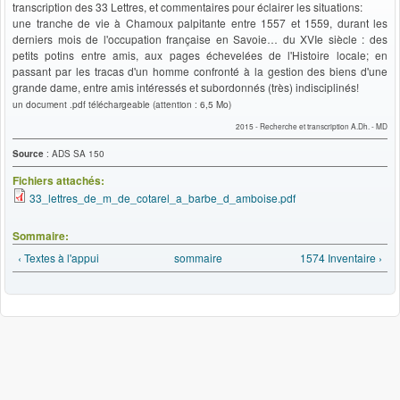
transcription des 33 Lettres, et commentaires pour éclairer les situations:
une tranche de vie à Chamoux palpitante entre 1557 et 1559, durant les
derniers mois de l'occupation française en Savoie… du XVIe siècle : des
petits potins entre amis, aux pages échevelées de l'Histoire locale; en
passant par les tracas d'un homme confronté à la gestion des biens d'une
grande dame, entre amis intéressés et subordonnés (très) indisciplinés!
un document .pdf téléchargeable (attention : 6,5 Mo)
2015 - Recherche et transcription A.Dh. - MD
Source
: ADS SA 150
Fichiers attachés:
33_lettres_de_m_de_cotarel_a_barbe_d_amboise.pdf
Sommaire:
‹ Textes à l'appui
sommaire
1574 Inventaire ›