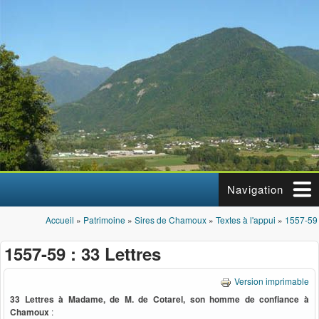
Aller au contenu principal
Navigation
Accueil
»
Patrimoine
»
Sires de Chamoux
»
Textes à l'appui
»
1557-59 
Vous êtes ici
1557-59 : 33 Lettres
Version imprimable
33 Lettres à Madame, de M. de Cotarel, son homme de confiance à
Chamoux
: