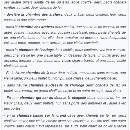
ses quatre piliers goutte de fer où était ladite coeltre, deux petits chenets
revêtus a moitié, deux chenets de fer.
-
, deux châlits, deux coeltres, leur vieux
derrière la chambre des archers
coussin et une table ronde.
- dans la
deux châlits, une coeltre et un coussin et une
chambre des archers
autre coeltre mallotrue avec son coussin rapetassé, deux petits chenets de
fer, une vieille table qui se plie, deux armoires au dessous l’une desquelles
est sans porte, rompue, sans serrure, et une vieille escabelle.
- dans la
deux châlits, deux coeltres avec leur coussin,
chambre de l’horloge
deux chenets de fer, une vieille table, un dessous de table, un buffet avec ses
armoires fermant et ses tiroirs, une vieille chaise barrée et une autre vieille
chaise de bois.
- En la
deux châlits, une coeltre sans coussin, une
haute chambre de la tour
vieille table, un vieux buffet tout rompu, une chaise, deux chenets de fer.
- dans
deux chenets de fer, un
l'autre chambre au-dessus de l’horloge
buffet sans verrou, un grand châlit de noyer et un autre de sapin tous vieux.
- En une
deux chenets de fer, un
chambre qui est au-dessus la chapelle
vieux châlit, deux vieux buffets, l’un sans porte des armoires et l’autre avec
des portes.
- en la
deux chenets de fer, un vieux
chambre basse sur la grand cave
châlit de noyer, une vieille coeltre avec son coussin le tout fort usé, une autre
coeltre sans coussin fort rapetassée, un autre petit châlit de noyer à façon