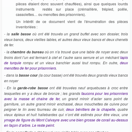
pièces étaient donc souvent chauffées), ainsi que quelques lourds
instruments restés sur place (crémaillère, trépied, poêle,
cassolettes… ou menottes des prisonniers).
Un intérêt de ce document vient de l'énumération des pièces
inventoriées :
- la
où ont été trouvés un grand buffet avec son dossier, trois
salle basse
vieux bancs, deux vieilles tables, et autres deux vieux bancs et deux chenets
de fer.
- la
où on n'a trouvé que une table de noyer avec deux
chambre du bureau
tiroirs dont l’un est fermant à clef et l’autre sans serrure et un méchant
tapis
de turquie
rompu et un vieux banchier aussi tout rompu. En outre,
deux
menottes de fer pour prisonniers
.
- dans la
(la cour basse) ont été trouvés deux grands vieux bancs
basse cour
en noyer
- En la
ont été trouvées neuf arquebuses à croc entre
garde-robe basse
lesquelles en y a deux de bronze ; les grands
faucons pour les prisonniers
avec la masse et chaîne de fer
, un grand miroir d’acier sans point de
garniture, un autre grand miroir enchassé, deux mouchettes de cuivre pour
peigner le lin avec fourreau de cuir,
deux bénitiers de la chapelle
, quatre
vieux épieux et huit hallebardes qui n’ont été estimés pour être vieux, une
ymage de figure du Mont Calvayre avec une bien grosse de corail au-dessus
en façon d’arbre. Le reste peint
.