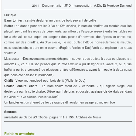
2014 - Documentation JF Dh, transcription, A.Dh. Et Monique Dumond
Lexique
Banc tornier
: semble désigner un banc de bois servant de coffre
Buffet :
on donna pendant les XIVe et XVe siècles, le nom de "buffet" au meuble que l’on
plaçait, pendant les repas de cérémonie, au milieu de l’espace réservé entre les tables en
fer à cheval, et sur lequel on rangeait des pièces d’orfèvrerie, des épices et confitures,
comme sur des gradins. Au XVe siècle, le mot buffet indique non-seulement le meuble,
mais tous les objets dont on le couvre. (Eugène Viollet-le-Duc) Voilà qui explique nos repas
"buffets".
Mais aussi : "Des inventaires anciens désignent souvent des buffets à deux ou plusieurs «
armoires », ce qui laisse penser que le mot
armoire
a pu désigner les vantaux, ou qu'un
buffet a pu être composé de plusieurs unités différenciées, avant le meuble à deux corps
que nous connaissons" (Wikipedia)
(
)
Châlit
: Vieux mot employé pour bois de lit
Viollet-le-Duc
Chaise, chaire, chère
: Le nom chaire vient de « cathédra » qui signifie siège, qui
deviendra par la suite chaise. Siége garni de bras et dossier, quelquefois de dais pendant
)
les XIVe et XVe siècles. (Viollet-le-Duc
Un
landier
est un chenet de fer de grande dimension en usage au moyen âge
Sources
Inventaire de Barbe d'Amboise,
pages 119 à 150, Archives de Musin
Fichiers attachés: