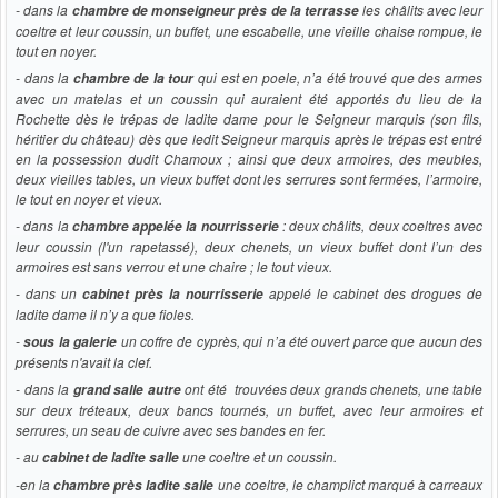
- dans la
les châlits avec leur
chambre de monseigneur près de la terrasse
coeltre et leur coussin, un buffet, une escabelle, une vieille chaise rompue, le
tout en noyer.
- dans la
qui est en poele, n’a été trouvé que des armes
chambre de la tour
avec un matelas et un coussin qui auraient été apportés du lieu de la
Rochette dès le trépas de ladite dame pour le Seigneur marquis (son fils,
héritier du château) dès que ledit Seigneur marquis après le trépas est entré
en la possession dudit Chamoux ; ainsi que deux armoires, des meubles,
deux vieilles tables, un vieux buffet dont les serrures sont fermées, l’armoire,
le tout en noyer et vieux.
- dans la
: deux châlits, deux coeltres avec
chambre appelée la nourrisserie
leur coussin (l'un rapetassé), deux chenets, un vieux buffet dont l’un des
armoires est sans verrou et une
chaire
; le tout vieux.
- dans un
appelé le cabinet des drogues de
cabinet près la nourrisserie
ladite dame il n’y a que fioles.
-
un coffre de cyprès, qui n’a été ouvert parce que aucun des
sous la galerie
présents n'avait la clef.
- dans la
ont été trouvées deux grands chenets, une table
grand salle autre
sur deux tréteaux, deux bancs tournés, un buffet, avec leur armoires et
serrures, un seau de cuivre avec ses bandes en fer.
- au
une coeltre et un coussin.
cabinet de ladite salle
-en la
une coeltre, le champlict marqué à carreaux
chambre près ladite salle