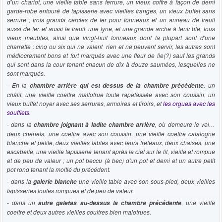
d’un chariot, une vieille table sans ferrure, un vieux coffre à façon de demi
garde-robe entouré de tapisserie avec vieilles franges, un vieux buffet sans
serrure ; trois grands cercles de fer pour tonneaux et un anneau de treuil
aussi de fer. et aussi le treuil, une tyne, et une grande arche à tenir blé, tous
vieux meubles, ainsi que vingt-huit tonneaux dont la plupart sont d'une
charrette : cinq ou six qui ne valent rien et ne peuvent servir, les autres sont
médiocrement bons et fort marqués avec une fleur de lie(?) sauf les grands
qui sont dans la cour tenant chacun de dix à douze saumées, lesquelles ne
sont marqués.
- En la
, un
chambre arrière qui est dessus de la chambre précédente
châlit, une vieille coeltre mallotrue toute rapetassée avec son coussin, un
vieux buffet noyer avec ses serrures, armoires et tiroirs, et
les orgues avec les
soufflets
.
- dans la
, où demeure le vel…
chambre joignant à ladite chambre arrière
deux chenets, une coeltre avec son coussin, une vieille coeltre catalogne
blanche et petite, deux vieilles tables avec leurs tréteaux, deux chaises, une
escabelle, une vieille tapisserie tenant après le ciel sur le lit, vieille et rompue
et de peu de valeur ; un pot beccu (à bec) d'un pot et demi et un autre petit
pot rond tenant la moitié du précédent.
- dans la
une vieille table avec son sous-pied, deux vieilles
galerie blanche
tapisseries toutes rompues et de peu de valeur.
- dans un
, une vieille
autre galetas au-dessus la chambre précédente
coeltre et deux autres vieilles coultres bien malotrues.