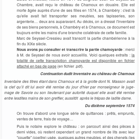
Chambre, avait reçu le château de Chamoux en douaire. Elle est
morte âgée auprès d'une de ses filles en 1574, à Chambéry : c'est là
qu'elle avait fait transporter ses meubles, ses tapisseries, son
argenterie… deux ans auparavant. Au décès, on a dressé l'inventaire
de ses biens personnels, à Chambéry et à Chamoux, ce document est
toujours entre les mains d'une branche colatérale de cette famille.
Marc de Seyssel-Cressieu avait transcrit la partie chambérienne à la
fin du XIXe siècle.
Nous avons pu consulter et transcrire la partie chamoyarde
: merci
à M. de Seyssel de nous avoir accueillis. Voici quelques extraits :
la
totalité de cette transcription chamoyarde est disponible en fichier
attaché en bas de page
(en fichier .pdf).
Continuation dudit Inventaire au château de Chamoux
Inventaire des titres étant dans Chamoux et à la grotte dont N. Masson avait
la clef qu’il dit lui avoir été remise du jour d'hier par monseigneur le juge-
mage de Savoie ou son lieutenant par autorité duquel elle avait été remise
entre lesdites mains de son greffier, aussitôt après le trépas de ladite dame.
Du dixième septembre 1574
On trouve d'abord une longue série de quittances : prêts, emprunts,
ventes de terre, frais de voyage…
Puis le notaire explore le château : on parcourt ainsi des pièces à
demi vides, où restent cependant un grand nombre de lits avec leur
"couette" (coeltre) usée, quelques autres meubles, et des chenets (les