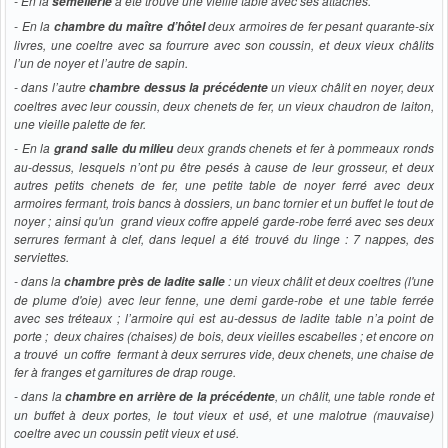
- En la
a été trouvé une vieille table avec ses attaches.
semellerie
- En la
deux armoires de fer pesant quarante-six
chambre du maître d’hôtel
livres, une coeltre avec sa fourrure avec son coussin, et deux vieux châlits
l’un de noyer et l’autre de sapin.
- dans l’autre
un vieux châlit en noyer, deux
chambre dessus la précédente
coeltres avec leur coussin, deux chenets de fer, un vieux chaudron de laiton,
une vieille palette de fer.
- En la
deux grands chenets et fer à pommeaux ronds
grand salle du milieu
au-dessus, lesquels n’ont pu être pesés à cause de leur grosseur, et deux
autres petits chenets de fer, une petite table de noyer ferré avec deux
armoires fermant, trois bancs à dossiers, un banc tornier et un buffet le tout de
noyer ; ainsi qu'un grand vieux coffre appelé garde-robe ferré avec ses deux
serrures fermant à clef, dans lequel a été trouvé du linge : 7 nappes, des
serviettes.
- dans la
: un vieux châlit et deux coeltres (l'une
chambre près de ladite salle
de plume d'oie) avec leur fenne, une demi garde-robe et une table ferrée
avec ses tréteaux ; l’armoire qui est au-dessus de ladite table n’a point de
porte ; deux
chaires
(
chaises
) de bois, deux vieilles escabelles ; et encore on
a trouvé un coffre fermant à deux serrures vide, deux chenets, une chaise de
fer à franges et garnitures de drap rouge.
- dans la
, un châlit, une table ronde et
chambre en arrière de la précédente
un buffet à deux portes, le tout vieux et usé, et une malotrue (mauvaise)
coeltre avec un coussin petit vieux et usé.