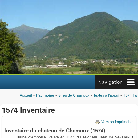
Aller au contenu principal
Navigation
Accueil
»
Patrimoine
»
Sires de Chamoux
»
Textes à l'appui
»
1574 Inv
Vous êtes ici
1574 Inventaire
Version imprimable
Inventaire du château de Chamoux (1574)
Barbe d'Amboise, veuve en 1544 du seigneur Jean de Seyssel-La