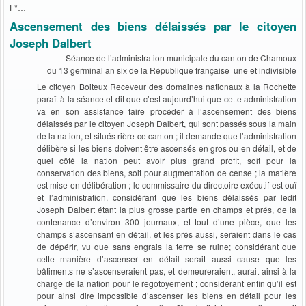
F°…
Ascensement des biens délaissés par le citoyen
Joseph Dalbert
Séance de l’administration municipale du canton de Chamoux
du 13 germinal an six de la République française une et indivisible
Le citoyen Boiteux Receveur des domaines nationaux à la Rochette
paraît à la séance et dit que c’est aujourd’hui que cette administration
va en son assistance faire procéder à l’ascensement des biens
délaissés par le citoyen Joseph Dalbert, qui sont passés sous la main
de la nation, et situés rière ce canton ; il demande que l’administration
délibère si les biens doivent être ascensés en gros ou en détail, et de
quel côté la nation peut avoir plus grand profit, soit pour la
conservation des biens, soit pour augmentation de cense ; la matière
est mise en délibération ; le commissaire du directoire exécutif est ouï
et l’administration, considérant que les biens délaissés par ledit
Joseph Dalbert étant la plus grosse partie en champs et prés, de la
contenance d’environ 300 journaux, et tout d’une pièce, que les
champs s’ascensant en détail, et les prés aussi, seraient dans le cas
de dépérir, vu que sans engrais la terre se ruine; considérant que
cette manière d’ascenser en détail serait aussi cause que les
bâtiments ne s’ascenseraient pas, et demeureraient, aurait ainsi à la
charge de la nation pour le regotoyement ; considérant enfin qu’il est
pour ainsi dire impossible d’ascenser les biens en détail pour les