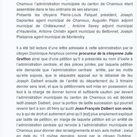
Chamoux l’administration municipale du canton de Chamoux étant
assemblée dans le lieu ordinaire de ses séances ;
Présents les citoyens Pierre-Louis Falquet président, Joseph
Deplantes agent municipal de Chamoux, Augustin Pépin adjoint
municipal de Châteauneuf , Antoine Savey adjoint municipal
d’Hauteville, Antoine Christin agent municipal du Bettonnet, Joseph
Plaisance agent municipal de Montendry.
Il a été fait lecture d’une lettre adressée à cette administration par le
citoyen Dominique Amphoux comme
procureur de la citoyenne Julie
Graffion
ainsi que d’une pétition qu’il a présentée au nom d’icelle à
l’administration centrale, et des pièces jointes, par laquelle pétition
elle demande que l’administration centrale arrête, par les motifs
qu’elle expose, que le séquestre apposé sur le délaissé de feu
Joseph Dalbert ensuite de l’arrêté du département du 3 frimaire
dernier sera levé, et que la pétitionnaire soit mise en possession du
tout à la charge de donner bonne et suffisante caution par devant
l’administration municipale du canton de Chamoux où est décédé
ledit Joseph Dalbert, pour la portion de ladite succession qui pourrait
revenir tant à son dit frère qu’audit
Jean-François Dalbert son oncle
,
ou à qui de droit et autrement ainsi qu’il [est] plus amplement expliqué
par ladite de pétition, en marge de laquelle pétition est un arrêté de
l’administration centrale qui renvoie à l’administration municipale de
Chamoux pour donner des renseignements et son avis motivé ; icelui
en date du 13 nivôse dernière, signé par le citoyen Dufrêne,