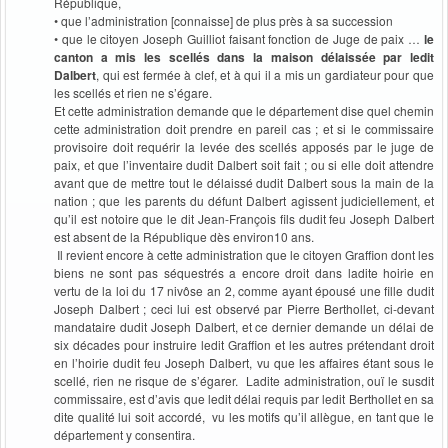
République,
• que l’administration [connaisse] de plus près à sa succession
• que le citoyen Joseph Guilliot faisant fonction de Juge de paix …
le
canton a mis les scellés dans la maison délaissée par ledit
Dalbert
, qui est fermée à clef, et à qui il a mis un gardiateur pour que
les scellés et rien ne s’égare.
Et cette administration demande que le département dise quel chemin
cette administration doit prendre en pareil cas ; et si le commissaire
provisoire doit requérir la levée des scellés apposés par le juge de
paix, et que l’inventaire dudit Dalbert soit fait ; ou si elle doit attendre
avant que de mettre tout le délaissé dudit Dalbert sous la main de la
nation ; que les parents du défunt Dalbert agissent judiciellement, et
qu’il est notoire que le dit Jean-François fils dudit feu Joseph Dalbert
est absent de la République dès environ10 ans.
Il revient encore à cette administration que le citoyen Graffion dont les
biens ne sont pas séquestrés a encore droit dans ladite hoirie en
vertu de la loi du 17 nivôse an 2, comme ayant épousé une fille dudit
Joseph Dalbert ; ceci lui est observé par Pierre Berthollet, ci-devant
mandataire dudit Joseph Dalbert, et ce dernier demande un délai de
six décades pour instruire ledit Graffion et les autres prétendant droit
en l’hoirie dudit feu Joseph Dalbert, vu que les affaires étant sous le
scellé, rien ne risque de s’égarer. Ladite administration, ouï le susdit
commissaire, est d’avis que ledit délai requis par ledit Berthollet en sa
dite qualité lui soit accordé, vu les motifs qu’il allègue, en tant que le
département y consentira.