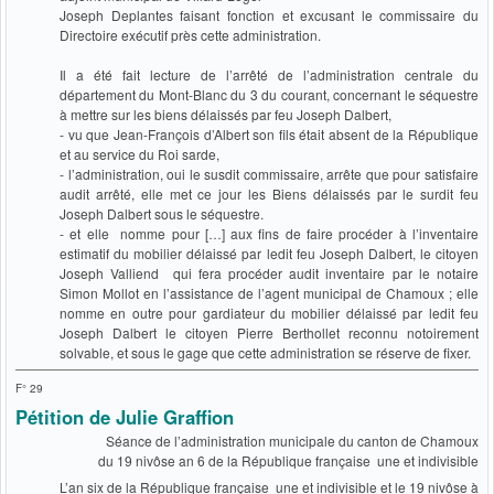
Joseph Deplantes faisant fonction et excusant le commissaire du
Directoire exécutif près cette administration.
Il a été fait lecture de l’arrêté de l’administration centrale du
département du Mont-Blanc du 3 du courant, concernant le séquestre
à mettre sur les biens délaissés par feu Joseph Dalbert,
- vu que Jean-François d’Albert son fils était absent de la République
et au service du Roi sarde,
- l’administration, oui le susdit commissaire, arrête que pour satisfaire
audit arrêté, elle met ce jour les Biens délaissés par le surdit feu
Joseph Dalbert sous le séquestre.
- et elle nomme pour […] aux fins de faire procéder à l’inventaire
estimatif du mobilier délaissé par ledit feu Joseph Dalbert, le citoyen
Joseph Valliend qui fera procéder audit inventaire par le notaire
Simon Mollot en l’assistance de l’agent municipal de Chamoux ; elle
nomme en outre pour gardiateur du mobilier délaissé par ledit feu
Joseph Dalbert le citoyen Pierre Berthollet reconnu notoirement
solvable, et sous le gage que cette administration se réserve de fixer.
F° 29
Pétition de Julie Graffion
Séance de l’administration municipale du canton de Chamoux
du 19 nivôse an 6 de la République française une et indivisible
L’an six de la République française une et indivisible et le 19 nivôse à