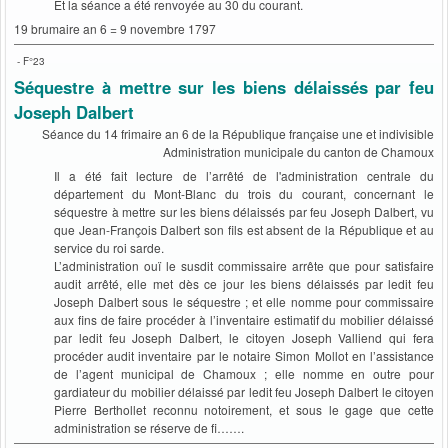
Et la séance a été renvoyée au 30 du courant.
19 brumaire an 6 = 9 novembre 1797
- F°23
Séquestre à mettre sur les biens délaissés par feu
Joseph Dalbert
Séance du 14 frimaire an 6 de la République française une et indivisible
Administration municipale du canton de Chamoux
Il a été fait lecture de l’arrêté de l'administration centrale du
département du Mont-Blanc du trois du courant, concernant le
séquestre à mettre sur les biens délaissés par feu Joseph Dalbert, vu
que Jean-François Dalbert son fils est absent de la République et au
service du roi sarde.
L’administration ouï le susdit commissaire arrête que pour satisfaire
audit arrêté, elle met dès ce jour les biens délaissés par ledit feu
Joseph Dalbert sous le séquestre ; et elle nomme pour commissaire
aux fins de faire procéder à l’inventaire estimatif du mobilier délaissé
par ledit feu Joseph Dalbert, le citoyen Joseph Valliend qui fera
procéder audit inventaire par le notaire Simon Mollot en l’assistance
de l’agent municipal de Chamoux ; elle nomme en outre pour
gardiateur du mobilier délaissé par ledit feu Joseph Dalbert le citoyen
Pierre Berthollet reconnu notoirement, et sous le gage que cette
administration se réserve de fi…….