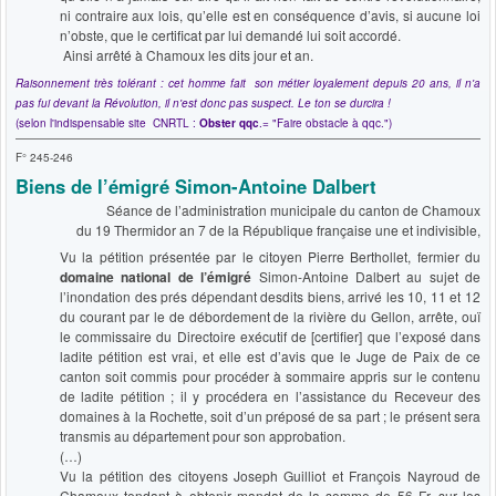
ni contraire aux lois, qu’elle est en conséquence d’avis, si aucune loi
n’obste, que le certificat par lui demandé lui soit accordé.
Ainsi arrêté à Chamoux les dits jour et an.
Raisonnement très tolérant : cet homme fait son métier loyalement depuis 20 ans, il n'a
pas fui devant la Révolution, il n'est donc pas suspect. Le ton se durcira !
(selon l'indispensable site CNRTL :
Obster qqc
.= "Faire obstacle à qqc.")
F° 245-246
Biens de l’émigré Simon-Antoine Dalbert
Séance de l’administration municipale du canton de Chamoux
du 19 Thermidor an 7 de la République française une et indivisible,
Vu la pétition présentée par le citoyen Pierre Berthollet, fermier du
domaine national de l’émigré
Simon-Antoine Dalbert au sujet de
l’inondation des prés dépendant desdits biens, arrivé les 10, 11 et 12
du courant par le de débordement de la rivière du Gellon, arrête, ouï
le commissaire du Directoire exécutif de [certifier] que l’exposé dans
ladite pétition est vrai, et elle est d’avis que le Juge de Paix de ce
canton soit commis pour procéder à sommaire appris sur le contenu
de ladite pétition ; il y procédera en l’assistance du Receveur des
domaines à la Rochette, soit d’un préposé de sa part ; le présent sera
transmis au département pour son approbation.
(…)
Vu la pétition des citoyens Joseph Guilliot et François Nayroud de
Chamoux tendant à obtenir mandat de la somme de 56 Fr. sur les