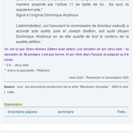
manière prescrite par l’article 11 de ladite de loi. De quoi ils
requièrent acte."
Signé à l’original Dominique Amphoux
L’administration, ouï l'excusant le commissaire de directeur exécutif, a
accordé acte audits Julie et Joseph Graffion, soit audit citoyen
Dominique Amphoux en sa dite qualité de tout le contenu de la
susdite pétition.
On voit ici que Simon-Antoine Dalbert avait obtenu une donation de son vieux père : sa
réputation de fils prodigue n'est pas bonne, et son frère Jean-François se plaignait qu'il le
ruinait.
* V.S. : vieux style
** écrit à la savoyarde : Pédimont
mars 2020 - Recherche et transcription ADh
Source
: tous ces documents proviennent de la série "Révolution française" :
AD073 cote
L 1966
Sommaire:
‹ Inventaire papiers
sommaire
Fiefs ›