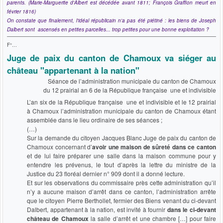
parents. (Marie-Marguerite d'Albert est décédée avant 1811; François Graffion meurt en
février 1816)
On constate que finalement, l'idéal républicain n'a pas été piétiné : les biens de Joseph
Dalbert sont ascensés en petites parcelles... trop petites pour une bonne exploitation ?
F°…
Juge de paix du canton de Chamoux va siéger au
château "appartenant à la nation"
Séance de l’administration municipale du canton de Chamoux
du 12 prairial an 6 de la République française une et indivisible
L’an six de la République française une et indivisible et le 12 prairial
à Chamoux l’administration municipale du canton de Chamoux étant
assemblée dans le lieu ordinaire de ses séances ;
(…)
Sur la demande du citoyen Jacques Blanc Juge de paix du canton de
Chamoux concernant d’
avoir une maison de sûreté dans ce canton
et de lui faire préparer une salle dans la maison commune pour y
entendre les prévenus, le tout d’après la lettre du ministre de la
Justice du 23 floréal dernier n° 909 dont il a donné lecture.
Et sur les observations du commissaire près cette administration qu’il
n’y a aucune maison d’arrêt dans ce canton, l’administration arrête
que le citoyen Pierre Berthollet, fermier des Biens venant du ci-devant
Dalbert, appartenant à la nation, est invité à fournir
dans le ci-devant
château de Chamoux
la salle d’arrêt et une chambre […] pour faire