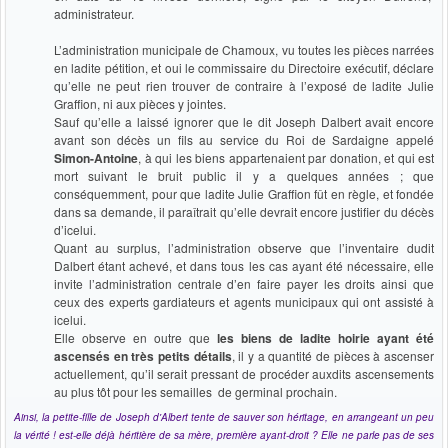
administrateur.
L’administration municipale de Chamoux, vu toutes les pièces narrées
en ladite pétition, et oui le commissaire du Directoire exécutif, déclare
qu’elle ne peut rien trouver de contraire à l’exposé de ladite Julie
Graffion, ni aux pièces y jointes.
Sauf qu’elle a laissé ignorer que le dit Joseph Dalbert avait encore
avant son décès un fils au service du Roi de Sardaigne appelé
Simon-Antoine
, à qui les biens appartenaient par donation, et qui est
mort suivant le bruit public il y a quelques années ; que
conséquemment, pour que ladite Julie Graffion fût en règle, et fondée
dans sa demande, il paraîtrait qu’elle devrait encore justifier du décès
d’icelui.
Quant au surplus, l’administration observe que l’inventaire dudit
Dalbert étant achevé, et dans tous les cas ayant été nécessaire, elle
invite l’administration centrale d’en faire payer les droits ainsi que
ceux des experts gardiateurs et agents municipaux qui ont assisté à
icelui.
Elle observe en outre que
les biens de ladite hoirie ayant été
ascensés en très petits détails
, il y a quantité de pièces à ascenser
actuellement, qu’il serait pressant de procéder auxdits ascensements
au plus tôt pour les semailles de germinal prochain.
Ainsi, la petite-fille de Joseph d'Albert tente de sauver son héritage, en arrangeant un peu
la vérité ! est-elle déjà héritière de sa mère, première ayant-droit ? Elle ne parle pas de ses