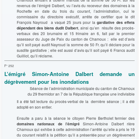
revenus de l’émigré Dalbert, vu l’avis du receveur des domaines à la
Rochette en date du trois du courant, l’administration, ouï le
commissaire du directoire exécutif, arrête de certifier que le dit
François Nayroud a vaqué 25 jours pour la
gardiative des effets
dépendant des biens dudit Dalbert
, ainsi qu’en résulte des procès-
verbaux des 20 brumaire et 15 frimaire an 6, fait par le premier
assesseur du Juge de Paix du canton de Chamoux : elle est d’avis
qu’il soit payé audit Nayroud la somme de 50 Fr. qu’il déclare pour la
susdite gardiative ; elle est aussi d’avis qu’il soit payé 6 Francs audit
Guilliot, qu’il réclame.
F° 252
L’émigré Simon-Antoine Dalbert demande un
dégrèvement pour les inondations
Séance de l’administration municipale du canton de Chamoux
du 29 thermidor an 7 de la République française une indivisible
Il a été fait lecture du procès-verbal de la dernière séance ; il a été
adopté en son entier.
Ensuite a paru à la séance le citoyen Pierre Bertholet fermier des
domaines nationaux de l’émigré
Simon-Antoine Dalbert rière
Chamoux qui exhibe à cette administration l’arrêté qu’elle a pris le 19
du courant relatif à la pétition qu’il a présentée pour un dégrèvement