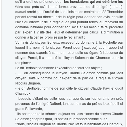
qu’il a droit de prétendre pour
les inondations qui ont détérioré les
foins des prés
qu'il tient à ferme, provenant du dit émigré, [en tant]
duquel arrêté ; en l’arrêté de l’administration centrale du 22 Thermidor
portant renvoi au directeur de la régie pour donner son avis, ensuite
l’avis du directeur de la régie dudit jour portant renvoi au receveur du
domaine national pour donner son avis et au besoin faire procéder
par expert à visite des lieux et déterminer par calcul la diminution à
donner à la cense promise par le réclamant ;
Vu l’avis du citoyen Boiteux, receveur du domaine à la Rochette par
lequel il a nommé le citoyen Perret pour [l'excuser] audit rapport et
nommer des experts à son nom; et ensuite eu égard à l’absence du
citoyen Perret, il a nommé le citoyen Salomon de Chamoux pour le
remplacer.
Le dit Bertholet demande l’exécution de tous ses objets ;
- … en conséquence le citoyen Claude Salomon commis par ledit
citoyen Boiteux nomme pour expert de la part de la régie le citoyen
Nicolas Bugnon.
- le dit Bertholet nomme de son côté le citoyen Claude Pavillet dudit
Chamoux,
- lesquels s’étant de suite tous transportés sur les terrains en prés
provenus de l’émigré Dalbert, tant sur le mas du pré du bœuf petit et
grand Bellavarde,
- ils ont reparu à la séance toujours en l’assistance du citoyen Claude
Salomon ; et après quoi, ils ont fait leur rapport comme suit :
"Nous, Nicolas Bugnon et Claude Pavillet tous habitants de Chamoux,