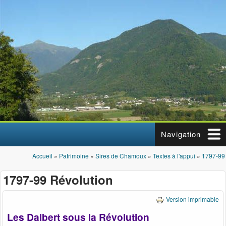
Aller au contenu principal
Navigation
Accueil
»
Patrimoine
»
Sires de Chamoux
»
Textes à l'appui
»
1797-99 
Vous êtes ici
1797-99 Révolution
Version imprimable
Les Dalbert sous la Révolution