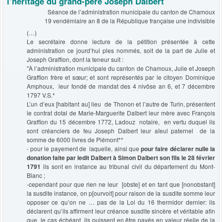
l’héritage du grand-père Joseph Dalbert
Séance de l’administration municipale du canton de Chamoux
19 vendémiaire an 8 de la République française une indivisible
(…)
Le secrétaire donne lecture de la pétition présentée à cette
administration ce jourd’hui ples nommés, soit de la part de Julie et
Joseph Graffion, dont la teneur suit :
"À l’administration municipale du canton de Chamoux, Julie et Joseph
Graffion frère et sœur; et sont représentés par le citoyen Dominique
Amphoux, leur fondé de mandat des 4 nivôse an 6, et 7 décembre
1797 V.S.*
L’un d’eux [habitant au] lieu de Thonon et l’autre de Turin, présentent
le contrat dotal de Marie-Marguerite Dalbert leur mère avec François
Graffion du 15 décembre 1772, Ladouz notaire, en vertu duquel ils
sont créanciers de feu Joseph Dalbert leur aïeul paternel de la
somme de 6000 livres de Piémont**
- pour le payement de laquelle, ainsi que
pour faire déclarer nulle la
donation faite par ledit Dalbert à Simon Dalbert son fils le 28 février
1791
ils sont en instance au tribunal civil du département du Mont-
Blanc ;
-cependant pour que rien ne leur [obste] et en tant que [nonobstant]
la susdite instance, on p[ourvoit] pour raison de la susdite somme leur
opposer ce qu’on ne … pas de la Loi du 16 thermidor dernier: ils
déclarent qu’ils affirment leur créance susdite sincère et véritable afin
que, le cas échéant, ils puissent en être payés en valeur réelle de la