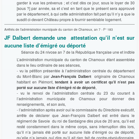
garder à vue les prévenus ; et c’est dès ce jour, sous le loyer de 30
[sous ?] par année, sa et c’est en tant que le présent sera approuvé
par le département, à qui cette administration fait part qu’il n’y a que le
susdit ci-devant Château propre à fournir semblable logement.
Arrêtés de l’administration municipale du canton de Chamoux, an 7 - F° 183
JF Dalbert demande une attestation qu’il n’est sur
aucune liste d’émigré ou déporté
Séance du 24 nivose an 7 de la République française une et indble
L’administration municipale du canton de Chamoux étant assemblée
dans le lieu ordinaire de ses séances,
- vu la pétition présentée à l’administration centrale du département
du Mont-Blanc par
Jean-François Dalbert
originaire de Chamoux
habitant en Piémont,
tendant à avoir un certificat qu’il n’est pas
porté sur aucune liste d’émigré ni de déporté
,
- vu le renvoi de l’administration centrale du 23 du courant à
l’administration municipale de Chamoux pour donner des
renseignements, et son avis,
- l’administration après avoir oui le commissaire du Directoire exécutif,
arrête de déclarer que Jean-François Dalbert est entré dans le
régiment de Savoie du roi de Sardaigne dès plus de 20 ans, qu’il est
resté constamment dans le même corps, sans interruption dès lors,
qu’il n’a jamais été porté sur aucune liste d’émigré ou de déporté,
qu’elle n’a jamais ouï dire qu’il ait rien fait de contre-révolutionnaire,