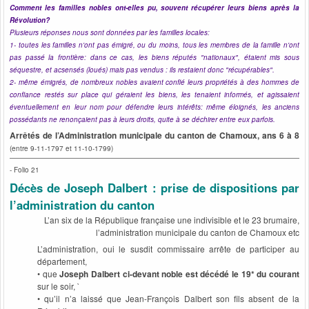
Comment les familles nobles ont-elles pu, souvent récupérer leurs biens après la
Révolution?
Plusieurs réponses nous sont données par les familles locales:
1- toutes les familles n'ont pas émigré, ou du moins, tous les membres de la famille n'ont
pas passé la frontière: dans ce cas, les biens réputés "nationaux", étaient mis sous
séquestre, et acsensés (loués) mais pas vendus : ils restaient donc "récupérables".
2- même émigrés, de nombreux nobles avaient confié leurs propriétés à des hommes de
confiance restés sur place qui géraient les biens, les tenaient informés, et agissaient
éventuellement en leur nom pour défendre leurs intérêts: même éloignés, les anciens
possédants ne renonçaient pas à leurs droits, quite à se déchirer entre eux parfois.
Arrêtés de l’Administration municipale du canton de Chamoux, ans 6 à 8
(entre 9-11-1797 et 11-10-1799)
- Folio 21
Décès de Joseph Dalbert : prise de dispositions par
l’administration du canton
L’an six de la République française une indivisible et le 23 brumaire,
l’administration municipale du canton de Chamoux etc
L’administration, oui le susdit commissaire arrête de participer au
département,
• que
Joseph Dalbert ci-devant noble est décédé le 19* du courant
sur le soir, `
• qu’il n’a laissé que Jean-François Dalbert son fils absent de la