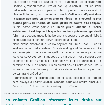
nous disons et rapportons unanimement que nous Dalbert situés rière
Chamoux, tant au mas du Pré du bœuf qu’à ceux du Petit et Grand
Bellavarde, nous avons parcouru le dit pré en l’assistance dudit
citoyen Salomon ; nous avons vu que
le Gellon y a déposé dans
l’étendue des prés un limon gras et épais, et a couché la plus
grande partie de l’herbe, de sorte qu’elle ne pourra être coupée
;
l’autre partie étant garnie de
limon gluant attaché à l’herbe
solidement, il est impossible que les bestiaux puisse manger du dit
foin
; mais cependant cette herbe une fois coupée, quoique difficile à
sécher, pourra cependant servir encore pour litière.
Nous avons observé que les 34 seytives du Pré du bœuf, les 20
seytives du petit Bellavarde et 16 seytives du grand Bellavarde ont été
endommagés ; nous savons qu’il y a cette contenance parce que
toute les seytivées sont marquées et distinguées ; nous pensons que
le fermier souffre au moins 11 Fr. par seytive de perte par ce qu’il … à
commune 25 Fr. de cense, il n’en tirerait pas 14 cette année ; nous
jugeons que pour l’année prochaine ce dépôt en limon ne peut pas
porter grand préjudice."
L’administration municipale arrête en conséquence que ledit rapport
sera envoyé à l’administration centrale pour être arbitré ainsi qu’il
écherra, et qu’elle est du même avis que le présent.
Arrêtés de l’administration municipale du canton de Chamoux, an 8 - F° 270-274
Les enfants Graffion réservent leurs droits sur