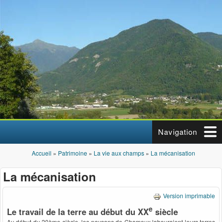
Aller au contenu principal
Navigation
Accueil
»
Patrimoine
»
La vie aux champs
»
La mécanisation
Vous êtes ici
La mécanisation
Version imprimable
e
Le travail de la terre au début du XX
siècle
Au début du 20ème siècle, les paysans de Chamoux labouraient leurs terres