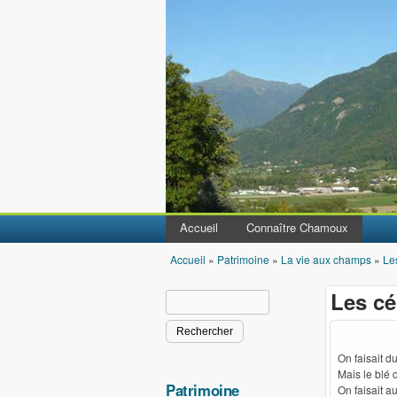
Accueil
Connaître Chamoux
Accueil
»
Patrimoine
»
La vie aux champs
»
Le
Vous êtes ici
Les cé
Rechercher
Formulaire de recherche
On faisait d
Mais le blé d
Patrimoine
On faisait a