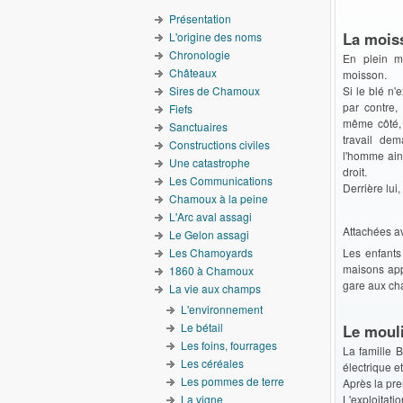
Présentation
La mois
L'origine des noms
Chronologie
En plein mo
Châteaux
moisson.
Sires de Chamoux
Si le blé n'
par contre,
Fiefs
même côté,
Sanctuaires
travail dem
Constructions civiles
l'homme ains
Une catastrophe
droit.
Les Communications
Derrière lui
Chamoux à la peine
L'Arc aval assagi
Attachées av
Le Gelon assagi
Les Chamoyards
Les enfants
maisons appe
1860 à Chamoux
gare aux cha
La vie aux champs
L'environnement
Le bétail
Le moul
Les foins, fourrages
La famille B
Les céréales
électrique et 
Les pommes de terre
Après la pre
La vigne
L'exploitati