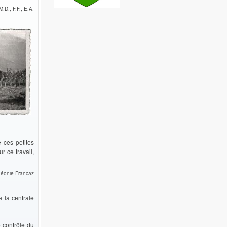
M.D., F.F., E.A.
 ces petites
r ce travail,
Léonie Francaz
e la centrale
e contrôle du