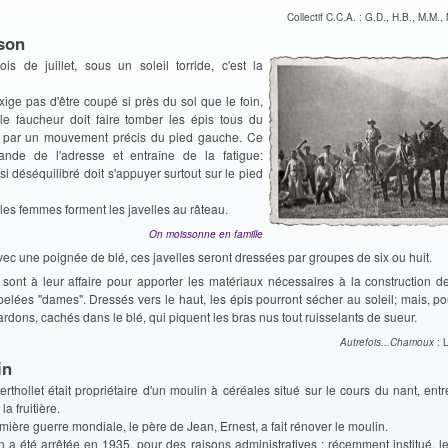
Collectif C.C.A. : G.D., H.B., M.M., 
son
is de juillet, sous un soleil torride, c'est la
exige pas d'être coupé si près du sol que le foin,
 le faucheur doit faire tomber les épis tous du
 par un mouvement précis du pied gauche. Ce
ande de l'adresse et entraîne de la fatigue:
i déséquilibré doit s'appuyer surtout sur le pied
, les femmes forment les javelles au râteau.
On moissonne en famille
ec une poignée de blé, ces javelles seront dressées par groupes de six ou huit.
 sont à leur affaire pour apporter les matériaux nécessaires à la construction de
lées "dames". Dressés vers le haut, les épis pourront sécher au soleil; mais, pou
rdons, cachés dans le blé, qui piquent les bras nus tout ruisselants de sueur.
Autrefois...Chamoux
: 
in
erthollet était propriétaire d'un moulin à céréales situé sur le cours du nant, entr
la fruitière.
mière guerre mondiale, le père de Jean, Ernest, a fait rénover le moulin.
on a été arrêtée en 1935, pour des raisons administratives : récemment institué, l