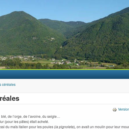
Aller au contenu principal
s céréales
réales
Versio
u blé, de l’orge, de l’avoine, du seigle…
ur (pour les pâtes) était acheté.
ussi du maïs italien pour les poules (
la pignoleta
), on avait un moulin pour leur moud