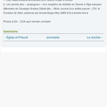
2-
Les carnets des « campagnes » d’un sculpteur de rétables en Savoie à l’Âge baroque
(Mémoires de Giuseppe Andrea Gilardi dits «
Riche Journal d’un artiste pauvre
») Éd.
la
Fontaine de Siloé
, présenté par Annick Bogey-Rey ISBN 978-2-84206-454-9
Photos A.Dh. / CCA sauf mention contraire
Sommaire:
‹ Église et Prieuré
sommaire
Le clocher ›