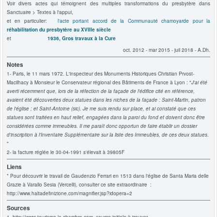
Voir divers actes qui témoignent des multiples transformations du presbytère dans
Sanctuaire > Textes à l'appui,
et en particulier:
l'acte portant accord de la Communauté chamoyarde pour la
réhabilitation du presbytère au XVIIIe siècle
et
1936, Gros travaux à la Cure
oct. 2012 - mar 2015 - juil 2018 - A.Dh.
Notes
1- Paris, le 11 mars 1972. L'inspecteur des Monuments Historiques Christian Prvost-
Macilhacy à Monsieur le Conservateur régional des Bâtiments de France à Lyon : "
J'ai été
averti récemment que, lors de la réfection de la façade de l'édifice cité en référence,
avaient été découvertes deux statues dans les niches de la façade : Saint-Martin, patron
de l'église ; et Saint-Antoine (sic). Je me suis rendu sur place, et ai constaté que ces
statues sont traitées en haut relief, engagées dans la paroi du fond et doivent donc être
considérées comme immeubles. Il me paraît donc opportun de faire établir un dossier
d'inscription à l'Inventaire Supplémentaire sur la liste des Immeubles, de ces deux statues
.
"
2- la facture réglée le 30-04-1991 s'élevait à 39805F
Liens
* Pour découvrir le travail de Gaudenzio Ferrari en 1513 dans l'église de Santa Maria delle
Grazie à Varallo Sesia (Vercelli), consulter ce
site
extraordinaire :
http://www.haltadefinizione.com/magnifier.jsp?idopera=2
Sources
1- http://www.tourisme-la-chambre.com, source initiale à trouver