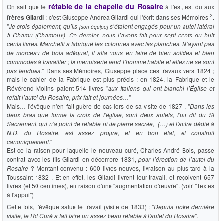
rétable de la chapelle du Rosaire
On sait que le
à l'est, est dû aux
2
frères Gilardi
: c'est Giuseppe Andrea Gilardi qui l'écrit dans ses Mémoires
.
"
Je crois également, qu’ils
s’étaient engagés pour un autel latéral
[son équipe]
à Chamu (Chamoux). Ce dernier, nous l’avons fait pour sept cents ou huit
cents livres. Marchetti a fabriqué les colonnes avec les planches. N’ayant pas
de morceau de bois adéquat, il alla nous en faire de bien solides et bien
commodes à travailler ; la menuiserie rend l’homme habile et elles ne se sont
pas fendues
." Dans ses Mémoires, Giuseppe place ces travaux vers 1824 ;
mais le cahier de la Fabrique est plus précis : en 1824, la Fabrique et le
Révérend Molins paient 514 livres "
aux Italiens qui ont blanchi l’Église et
refait l’autel du Rosaire, prix fait et journées
…"
Mais… l'évêque n'en fait guère de cas lors de sa visite de 1827 , "
Dans les
deux bras que forme la croix de l'église, sont deux autels, l'un dit du St
Sacrement, qui n'a point de rétable ni de pierre sacrée, (…) et l'autre dédié à
N.D. du Rosaire, est assez propre, et en bon état, et construit
canoniquement
."
Est-ce la raison pour laquelle le nouveau curé, Charles-André Bois, passe
contrat avec les fils Gilardi en décembre 1831,
pour l’érection de l’autel du
Rosaire
? Montant convenu : 600 livres neuves, livraison au plus tard à la
Toussaint 1832 . Et en effet, les Gilardi livrent leur travail, et reçoivent 657
livres (et 50 centimes), en raison d'une "augmentation d'œuvre". (voir "Textes
à l'appui")
Cette fois, l'évêque salue le travail (visite de 1833) : "
Depuis notre dernière
visite, le Rd Curé a fait faire un assez beau rétable à l'autel du Rosaire
".