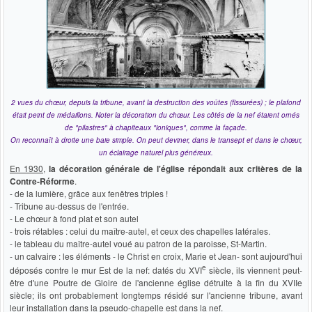
2 vues du chœur, depuis la tribune, avant la destruction des voûtes (fissurées) ; le plafond
était peint de médaillons. Noter la décoration du chœur. Les côtés de la nef étaient ornés
de "pilastres" à chapiteaux "ioniques", comme la façade.
On reconnaît à droite une baie simple. On peut deviner, dans le transept et dans le chœur,
un éclairage naturel plus généreux.
En 1930
,
la décoration générale de l'église répondait aux critères de la
Contre-Réforme
.
- de la lumière, grâce aux fenêtres triples !
- Tribune au-dessus de l'entrée.
- Le chœur à fond plat et son autel
- trois rétables : celui du maître-autel, et ceux des chapelles latérales.
- le tableau du maître-autel voué au patron de la paroisse, St-Martin.
- un calvaire : les éléments - le Christ en croix, Marie et Jean- sont aujourd'hui
e
déposés contre le mur Est de la nef: datés du XVI
siècle, ils viennent peut-
être d'une Poutre de Gloire de l'ancienne église détruite à la fin du XVIIe
siècle; ils ont probablement longtemps résidé sur l'ancienne tribune, avant
leur installation dans la pseudo-chapelle est dans la nef.