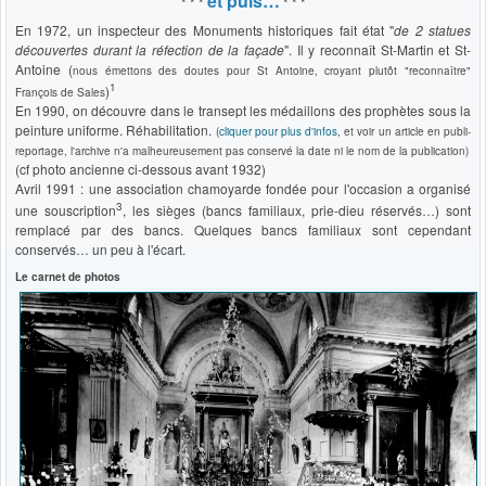
et puis…
* * *
* * *
En 1972, un inspecteur des Monuments historiques fait état "
de 2 statues
découvertes durant la réfection de la façade
". Il y reconnaît St-Martin et St-
Antoine (
nous émettons des doutes pour St Antoine, croyant plutôt "reconnaître"
1
)
François de Sales
En 1990, on découvre dans le transept les médaillons des prophètes sous la
peinture uniforme. Réhabilitation.
(
cliquer pour plus d'infos
, et voir un article en publi-
reportage, l'archive n'a malheureusement pas conservé la date ni le nom de la publication)
(cf photo ancienne ci-dessous avant 1932)
Avril 1991 : une association chamoyarde fondée pour l'occasion a organisé
3
une souscription
, les sièges (bancs familiaux, prie-dieu réservés…) sont
remplacé par des bancs. Quelques bancs familiaux sont cependant
conservés… un peu à l'écart.
Le carnet de photos