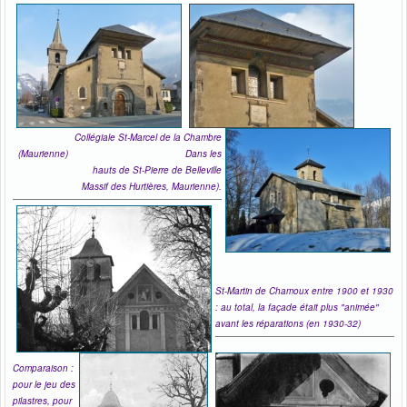
Collégiale St-Marcel de la Chambre
(Maurienne) Dans les
hauts de St-Pierre de Belleville
Massif des Hurtières, Maurienne).
St-Martin de Chamoux entre 1900 et 1930
: au total, la façade était plus "animée"
avant les réparations (en 1930-32)
Comparaison :
p
our le jeu des
pilastres, pour