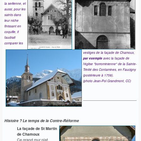
la serlienne, et
aussi, pour les
saints dans
leur niche
finissant en
coquille, i
l
faudrait
comparer les
vestiges de la façade de Chamoux,
par exemple
avec la façade de
l'église "borrominienne" de la Sainte-
Trinité des Contamines, en Faucigny
(postérieure à 1758).
(photo Jean-Pol Grandmont, CC)
Histoire ? Le temps de la Contre-Réforme
La façade de St Martin
de Chamoux
Ce grand mur plat,