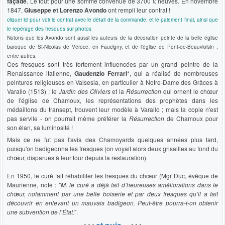
façade
. Le tout pour une somme convenue de 3700 £ neuves. En novembre
1847,
Giuseppe et Lorenzo Avondo
ont rempli leur contrat !
cliquer ici pour voir le contrat avec le détail de la commande, et le paiement final, ainsi que
le repérage des fresques sur photos
Notons que les Avondo sont aussi les auteurs de la décoration peinte de la belle église
baroque de St-Nicolas de Véroce, en Faucigny, et de l'église de Pont-de-Beauvioisin ;
entre autres.
Ces fresques sont très fortement influencées par un grand peintre de la
Renaissance italienne,
Gaudenzio Ferrari
*, qui a réalisé de nombreuses
peintures religieuses en Valsesia, en particulier à Notre-Dame des Grâces à
Varallo (1513) : le
Jardin des Oliviers
et la
Résurrection
qui ornent le chœur
de l'église de Chamoux, les représentations des prophètes dans les
médaillons du transept, trouvent leur modèle à Varallo ; mais la copie n'est
pas servile - on pourrait même préférer la
Résurrection
de Chamoux pour
son élan, sa luminosité !
Mais ce ne fut pas l'avis des Chamoyards quelques années plus tard,
puisqu'on badigeonna les fresques (on voyait alors deux grisailles au fond du
chœur, disparues à leur tour depuis la restauration).
En 1950, le curé fait réhabiliter les fresques du chœur (Mgr Duc, évêque de
Maurienne, note : "
M. le curé a déjà fait d’heureuses améliorations dans le
chœur, notamment par une belle boiserie et par deux fresques qu’il a fait
découvrir en enlevant un mauvais badigeon. Peut-être pourra-t-on obtenir
une subvention de l’État
.".