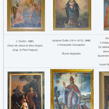
An
Jacques Guille (1814-1873),
1842
J. Coulon.
1831
.
2 évêqu
L'Immaculée Conception
Coeur de Jésus et deux Anges.
Ce tablea
(d'ap. le Père Falquet)
devai
Œuvre dégradée
Sacrement 
Inscrit 