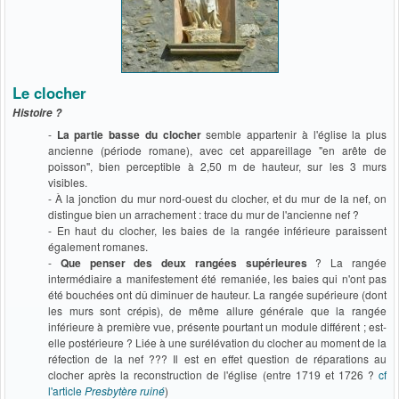
Le clocher
Histoire ?
-
La partie basse du clocher
semble appartenir à l'église la plus
ancienne (période romane), avec cet appareillage "en arête de
poisson", bien perceptible à 2,50 m de hauteur, sur les 3 murs
visibles.
- À la jonction du mur nord-ouest du clocher, et du mur de la nef, on
distingue bien un arrachement : trace du mur de l'ancienne nef ?
- En haut du clocher, les baies de la rangée inférieure paraissent
également romanes.
-
Que penser des deux rangées supérieures
? La rangée
intermédiaire a manifestement été remaniée, les baies qui n'ont pas
été bouchées ont dû diminuer de hauteur. La rangée supérieure (dont
les murs sont crépis), de même allure générale que la rangée
inférieure à première vue, présente pourtant un module différent ; est-
elle postérieure ? Liée à une surélévation du clocher au moment de la
réfection de la nef ??? Il est en effet question de réparations au
clocher après la reconstruction de l'église (entre 1719 et 1726 ?
cf
l'article
Presbytère ruiné
)