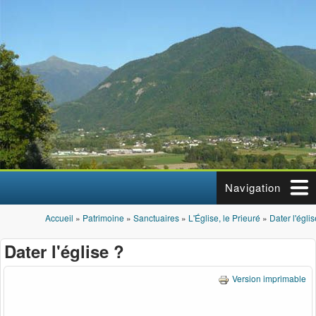
Aller au contenu principal
Navigation
Accueil
»
Patrimoine
»
Sanctuaires
»
L'Église, le Prieuré
»
Dater l'églis
Vous êtes ici
Dater l'église ?
Version imprimable