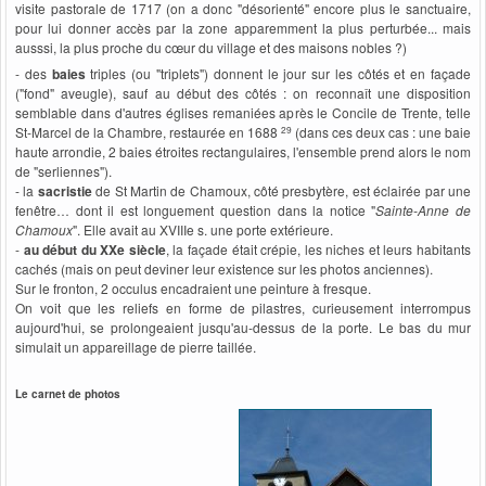
visite pastorale de 1717 (on a donc "désorienté" encore plus le sanctuaire,
pour lui donner accès par la zone apparemment la plus perturbée... mais
ausssi, la plus proche du cœur du village et des maisons nobles ?)
- des
baies
triples (ou "triplets") donnent le jour sur les côtés et en façade
("fond" aveugle), sauf au début des côtés : on reconnaît une disposition
semblable dans d'autres églises remaniées après le Concile de Trente, telle
29
St-Marcel de la Chambre, restaurée en 1688
(dans ces deux cas : une baie
haute arrondie, 2 baies étroites rectangulaires, l'ensemble prend alors le nom
de "serliennes").
- la
sacristie
de St Martin de Chamoux, côté presbytère, est éclairée par une
fenêtre… dont il est longuement question dans la notice "
Sainte-Anne de
Chamoux
". Elle avait au XVIIIe s. une porte extérieure.
-
au début du XXe siècle
, la façade était crépie, les niches et leurs habitants
cachés (mais on peut deviner leur existence sur les photos anciennes).
Sur le fronton, 2 occulus encadraient une peinture à fresque.
On voit que les reliefs en forme de pilastres, curieusement interrompus
aujourd'hui, se prolongeaient jusqu'au-dessus de la porte. Le bas du mur
simulait un appareillage de pierre taillée.
Le carnet de photos