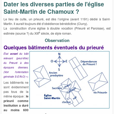
Dater les diverses parties de l'église
Saint-Martin de Chamoux ?
Le lieu de culte, un prieuré, est dès l’origine (avant 1191) dédié à Saint-
Martin. Il aurait toujours été d’obédience bénédictine (Cluny).
La construction d'une église à double vocation (Prieuré et Paroisse), est
e
estimée (source ?) du XIII
siècle, de style roman.
Observation
Quelques bâtiments éventuels du prieuré
État
actuel
du bâti
relevant (peut-être)
du Prieuré à des
époques diverses.
(Voir l'orientation
générale S-E/
N-O
) •>
Les bâtiments ne
sont évidemment
pas tous de la
même époque :
le
prieuré comme
institution a duré
au moins 600
e