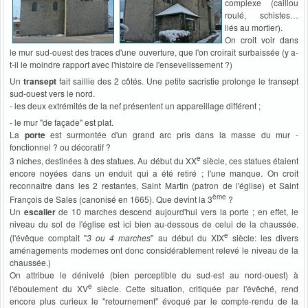
complexe (caillou
roulé, schistes…
liés au mortier).
On croit voir dans
le mur sud-ouest des traces d'une ouverture, que l'on croirait surbaissée (y a-
t-il le moindre rapport avec l'histoire de l'ensevelissement ?)
Un
transept
fait saillie des 2 côtés. Une petite sacristie prolonge le transept
sud-ouest vers le nord.
- les deux extrémités de la nef présentent un appareillage différent ;
- le mur "de façade" est plat.
La
porte
est surmontée d'un grand arc pris dans la masse du mur -
fonctionnel ? ou décoratif ?
e
3 niches, destinées à des statues. Au début du XX
siècle, ces statues étaient
encore noyées dans un enduit qui a été retiré ; l'une manque. On croit
reconnaître dans les 2 restantes, Saint Martin (patron de l'église) et Saint
ème
François de Sales (canonisé en 1665). Que devint la 3
?
Un
escalier
de 10 marches descend aujourd'hui vers la porte ; en effet, le
niveau du sol de l'église est ici bien au-dessous de celui de la chaussée.
e
(l'évêque comptait "
3 ou 4 marches
" au début du XIX
siècle: les divers
aménagements modernes ont donc considérablement relevé le niveau de la
chaussée.)
On attribue le dénivelé (bien perceptible du sud-est au nord-ouest) à
e
l'éboulement du XV
siècle. Cette situation, critiquée par l'évêché, rend
encore plus curieux le "retournement" évoqué par le compte-rendu de la