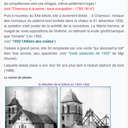
de compétences vers ces villages, même petitement logés !
(voir "Chamoux à la peine / sous occupation / 1793-1814")
Puis à nouveau au XXe siècle, elle a durement divisé… à Chamoux : lorsque
des morceaux du plafond sont tombés dans le chœur le 31 décembre 1930,
la question s'est posée de la solidité de la couverture. La Mairie trancha, et
malgré de vives oppositions de l'évêché, on détruisit la voûte (plutôt baroque
que "romane" !) en 1932.
(voir "
1932 l'Affaire des voûtes
"
)
Cassée à grand peine, elle fut remplacée par une voûte "qui épousait le toit"
bien trop sonore, peu appréciée. (voir "
Visite pastorale de 1935
" de Mgr
Grumel)
Laquelle laissa place à son tour 50 ans plus tard à l'actuel plafond de bois
(1988).
Le carnet de photos
la réfection de la toiture en 1930-1932