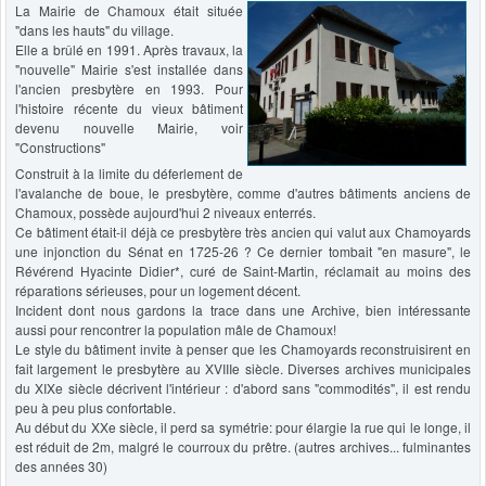
La Mairie de Chamoux était située
"dans les hauts" du village.
Elle a brûlé en 1991. Après travaux, la
"nouvelle" Mairie s'est installée dans
l'ancien presbytère en 1993. Pour
l'histoire récente du vieux bâtiment
devenu nouvelle Mairie, voir
"Constructions"
Construit à la limite du déferlement de
l'avalanche de boue, le presbytère, comme d'autres bâtiments anciens de
Chamoux, possède aujourd'hui 2 niveaux enterrés.
Ce bâtiment était-il déjà ce presbytère très ancien qui valut aux Chamoyards
une injonction du Sénat en 1725-26 ? Ce dernier tombait "en masure", le
Révérend Hyacinte Didier*, curé de Saint-Martin, réclamait au moins des
réparations sérieuses, pour un logement décent.
Incident dont nous gardons la trace dans une Archive, bien intéressante
aussi pour rencontrer la population mâle de Chamoux!
Le style du bâtiment invite à penser que les Chamoyards reconstruisirent en
fait largement le presbytère au XVIIIe siècle. Diverses archives municipales
du XIXe siècle décrivent l'intérieur : d'abord sans "commodités", il est rendu
peu à peu plus confortable.
Au début du XXe siècle, il perd sa symétrie: pour élargie la rue qui le longe, il
est réduit de 2m, malgré le courroux du prêtre. (autres archives... fulminantes
des années 30)