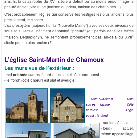
ans
. Et la catastrophe du XV
siècle a détruit ou au moins endommagé le
prieuré ancien, vite ruiné (maison du prieur, maison des chanoines…).
C'est probablement l'église qui conserve les vestiges les plus anciens, plus
précisément, le clocher.
L'ex presbytère (aujourd'hui, la "Nouvelle Mairie") avec ses deux niveaux de
sous-sols, l'actuel bâtiment dénommé "prieuré" (dit parfois dans les textes
e
"maison Deglapigny"), ne remontent probablement pas au-delà du XVII
siècle pour le plus ancien (?)
L'église Saint-Martin de Chamoux
Les murs vus de l’extérieur
:
-
nef orientée
sud-est / nord-ouest, autel côté nord-ouest ;
- le "fond" (côté
chœur
) est plat et aveugle;
Côté sud-ouest
Côté
sud-est : façade
Côté
nord-est Angle
ouest : le "fond"
- sur les côtés, et le
«fond» actuel,
même
appareillage