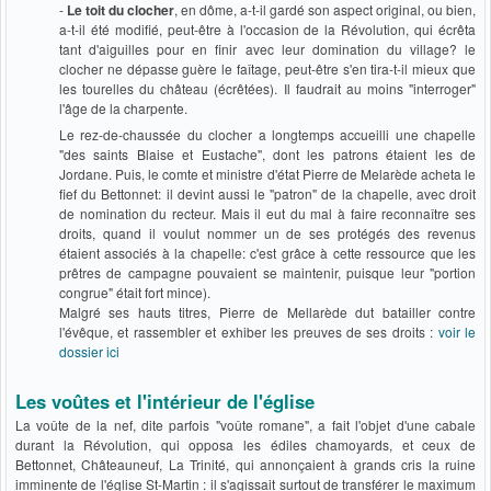
-
Le toit du clocher
, en dôme, a-t-il gardé son aspect original, ou bien,
a-t-il été modifié, peut-être à l'occasion de la Révolution, qui écrêta
tant d'aiguilles pour en finir avec leur domination du village? le
clocher ne dépasse guère le faîtage, peut-être s'en tira-t-il mieux que
les tourelles du château (écrêtées). Il faudrait au moins "interroger"
l'âge de la charpente.
Le rez-de-chaussée du clocher a longtemps accueilli une chapelle
"des saints Blaise et Eustache", dont les patrons étaient les de
Jordane. Puis, le comte et ministre d'état Pierre de Melarède acheta le
fief du Bettonnet: il devint aussi le "patron" de la chapelle, avec droit
de nomination du recteur. Mais il eut du mal à faire reconnaître ses
droits, quand il voulut nommer un de ses protégés des revenus
étaient associés à la chapelle: c'est grâce à cette ressource que les
prêtres de campagne pouvaient se maintenir, puisque leur "portion
congrue" était fort mince).
Malgré ses hauts titres, Pierre de Mellarède dut batailler contre
l'évêque, et rassembler et exhiber les preuves de ses droits :
voir le
dossier ici
Les voûtes et l'intérieur de l'église
La voûte de la nef, dite parfois "voûte romane", a fait l'objet d'une cabale
durant la Révolution, qui opposa les édiles chamoyards, et ceux de
Bettonnet, Châteauneuf, La Trinité, qui annonçaient à grands cris la ruine
imminente de l'église St-Martin : il s'agissait surtout de transférer le maximum