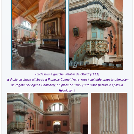
- ci-dessus à gauche, rétable de Gilardi (1832)
- à droite, la chaire attribuée à François Cuenot (1618-1686), achetée après la démolition
de l'église St-Léger à Chambéry, en place en 1827 (1ère visite pastorale après la
Révolution).