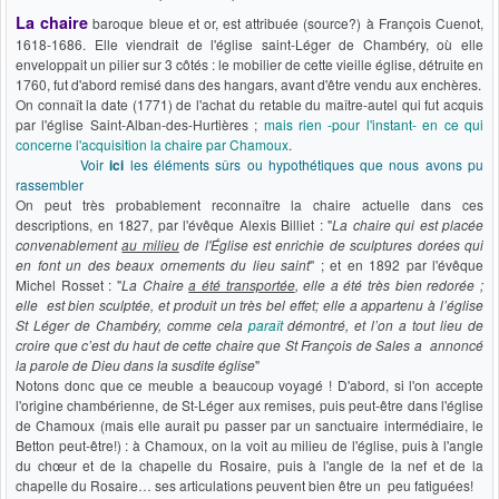
La chaire
baroque bleue et or, est attribuée (source?) à François Cuenot,
1618-1686. Elle viendrait de l'église saint-Léger de Chambéry, où elle
enveloppait un pilier sur 3 côtés : le mobilier de cette vieille église, détruite en
1760, fut d'abord remisé dans des hangars, avant d'être vendu aux enchères.
On connaît la date (1771) de l'achat du retable du maître-autel qui fut acquis
par l'église Saint-Alban-des-Hurtières ;
mais rien -pour l'instant- en ce qui
concerne l'acquisition la chaire par Chamoux
.
Voir
ici
les éléments sûrs ou hypothétiques que nous avons pu
rassembler
On peut très probablement reconnaître la chaire actuelle dans ces
descriptions, en 1827, par l'évêque Alexis Billiet : "
La chaire qui est placée
convenablement
au milieu
de l'Église est enrichie de sculptures dorées qui
en font un des beaux ornements du lieu saint
" ; et en 1892 par l'évêque
Michel Rosset : "
La Chaire
a été transportée
, elle a été très bien redorée ;
elle est bien sculptée, et produit un très bel effet; elle a appartenu à l’église
St Léger de Chambéry, comme cela
paraît
démontré, et l’on a tout lieu de
croire que c’est du haut de cette chaire que St François de Sales a annoncé
la parole de Dieu dans la susdite église
"
Notons donc que ce meuble a beaucoup voyagé ! D'abord, si l'on accepte
l'origine chambérienne, de St-Léger aux remises, puis peut-être dans l'église
de Chamoux (mais elle aurait pu passer par un sanctuaire intermédiaire, le
Betton peut-être!) : à Chamoux, on la voit au milieu de l'église, puis à l'angle
du chœur et de la chapelle du Rosaire, puis à l'angle de la nef et de la
chapelle du Rosaire… ses articulations peuvent bien être un peu fatiguées!