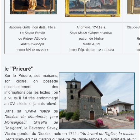
Jacques Guille,
non daté,
19e s
Anonyme,
17-18e s.
Claude-J
La Sainte Famille
Saint Martin évêque et soldat
ou
Retour d'Egypte
patron de l'église
R
Autel St Joseph
Maître-autel
A
Inscrit MH 15-05-2014
Inscrit Rép. départ. 12-12-2023
Ins
le "Prieuré"
Sur le Prieuré, ses maisons,
son cloître, on possède
essentiellement des
informations par les textes : on
a vu qu'il fut très endommagé
au XVe siècle, et jamais relevé.
Dans sa "
Brève notice du
Diocèse de Maurienne, pour
Monseigneur Grisella de
Rosignan
", le Révérend Savey,
Vicaire général du Diocèse, note en 1741 : "
Au levant de l'église, la maison
Deglapigny était la maison du prieuré de Saint-Rambert, qui avait été réuni