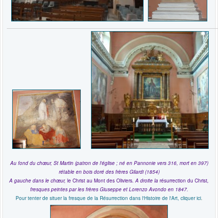
Au fond du chœur, St Martin (patron de l'église ; né en Pannonie vers 316, mort en 397)
rétable en bois doré des frères Gilardi (1854)
A gauche dans le chœur,
le Christ au Mont des Oliviers
. A droite la
résurrection du Christ
,
fresques
peintes par les frères Giuseppe et Lorenzo Avondo en 1847.
Pour tenter de situer la fresque de la Résurrection dans l'Histoire de l'Art, cliquer ici
.