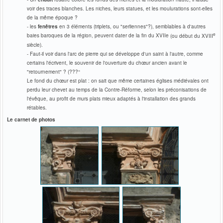
voir des traces blanches. Les niches, leurs statues, et les moulurations sont-elles
de la même époque ?
- les
fenêtres
en 3 éléments (triplets, ou "serliennes"?), semblables à d'autres
e
baies baroques de la région, peuvent dater de la fin du XVII
e
(ou début du XVIII
siècle).
- Faut-il voir dans l'arc de pierre qui se développe d'un saint à l'autre, comme
certains l'écrivent, le souvenir de l'ouverture du chœur ancien avant le
"retournement" ? (???°
Le fond du chœur est plat : on sait que même certaines églises médiévales ont
perdu leur chevet au temps de la Contre-Réforme, selon les préconisations de
l'évêque, au profit de murs plats mieux adaptés à l'installation des grands
rétables.
Le carnet de photos