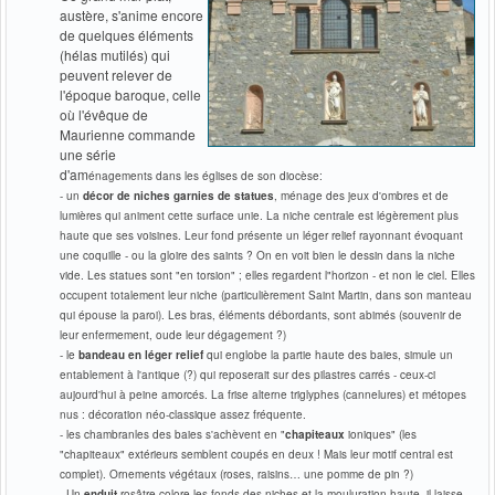
austère, s'anime encore
de quelques éléments
(hélas mutilés) qui
peuvent relever de
l'époque baroque, celle
où l'évêque de
Maurienne commande
une série
d'am
énagements dans les églises de son diocèse:
- un
décor de niches garnies de statues
, ménage des jeux d'ombres et de
lumières qui animent cette surface unie. La niche centrale est légèrement plus
haute que ses voisines. Leur fond présente un léger relief rayonnant évoquant
une coquille - ou la gloire des saints ? On en voit bien le dessin dans la niche
vide. Les statues sont "en torsion"
; elles regardent l"horizon - et non le ciel. Elles
occupent totalement leur niche (particulièrement Saint Martin, dans son manteau
qui épouse la paroi). Les bras, éléments débordants, sont abimés (souvenir de
leur enfermement, oude leur dégagement ?)
- le
bandeau en léger relief
qui englobe la partie haute des baies, simule un
entablement à l'antique (?) qui reposerait sur des pilastres carrés - ceux-ci
aujourd'hui à peine amorcés. La frise alterne triglyphes (cannelures) et métopes
nus : décoration néo-classique assez fréquente.
- les chambranles des baies s'achèvent en "
chapiteaux
ioniques" (les
"chapiteaux" extérieurs semblent coupés en deux ! Mais leur motif central est
complet). Ornements végétaux (roses, raisins… une pomme de pin ?)
- Un
enduit
rosâtre colore les fonds des niches et la mouluration haute, il laisse