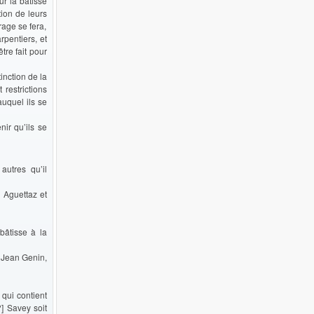
ur la bâtisse
tion de leurs
rage se fera,
pentiers, et
tre fait pour
inction de la
restrictions
auquel ils se
nir qu’ils se
autres qu’il
 Aguettaz et
bâtisse à la
 Jean Genin,
 qui contient
?] Savey soit