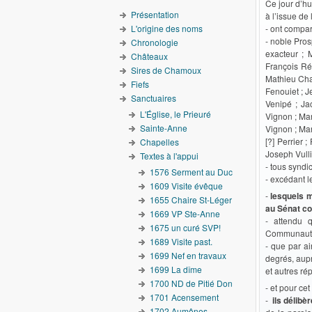
Ce jour d’hu
Présentation
à l’issue de
L'origine des noms
- ont compa
- noble Pros
Chronologie
exacteur ; 
Châteaux
François Ré
Sires de Chamoux
Mathieu Cha
Fiefs
Fenouiet ; J
Sanctuaires
Venipé ; Ja
L'Église, le Prieuré
Vignon ; Mar
Sainte-Anne
Vignon ; Mar
[?] Perrier 
Chapelles
Joseph Vulli
Textes à l'appui
- tous syndi
1576 Serment au Duc
- excédant le
1609 Visite évêque
-
lesquels m
1655 Chaire St-Léger
au Sénat con
1669 VP Ste-Anne
- attendu 
1675 un curé SVP!
Communauté n
1689 Visite past.
- que par ai
1699 Nef en travaux
degrés, aupr
1699 La dîme
et autres rép
1700 ND de Pitié Don
- et pour ce
1701 Acensement
-
ils délibè
1702 Aumônes