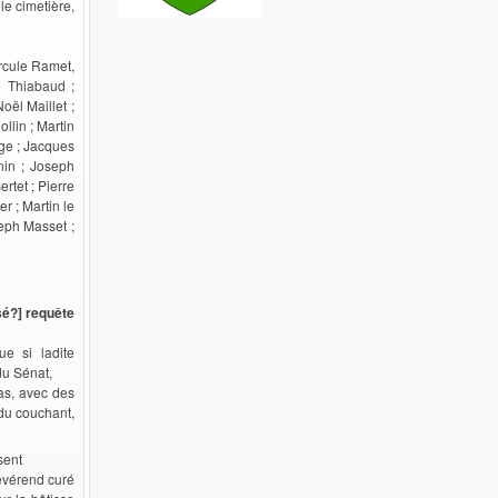
le cimetière,
ercule Ramet,
e Thiabaud ;
ël Maillet ;
lin ; Martin
nge ; Jacques
nin ; Joseph
rtet ; Pierre
r ; Martin le
seph Masset ;
sé?] requête
e si ladite
du Sénat,
bas, avec des
 du couchant,
sent
évérend curé