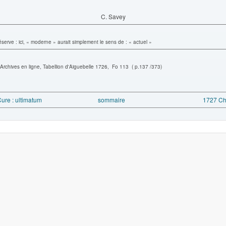
C. Savey
éserve : ici, « moderne » aurait simplement le sens de : « actuel »
 Archives en ligne, Tabellion d'Aiguebelle 1726,
Fo 113 ( p.137 /373)
ure : ultimatum
sommaire
1727 Ch