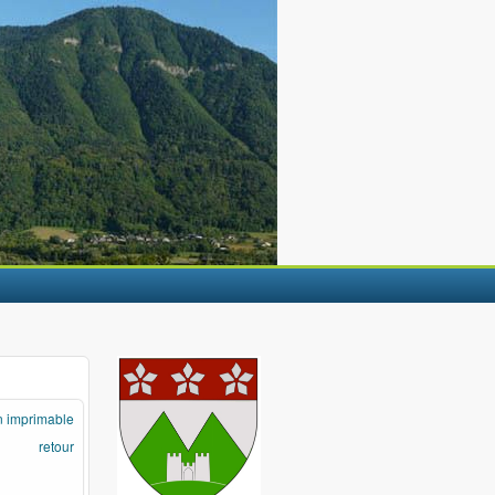
n imprimable
retour