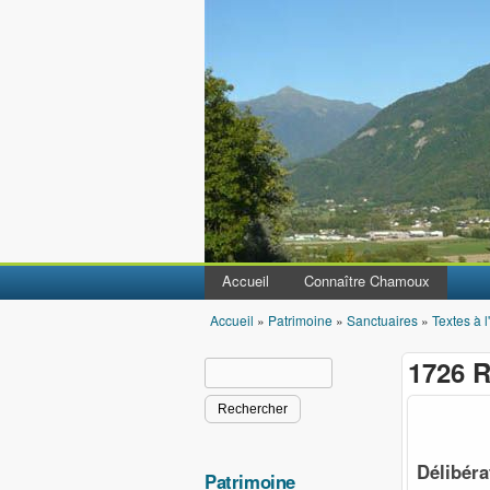
Accueil
Connaître Chamoux
Accueil
»
Patrimoine
»
Sanctuaires
»
Textes à l
Vous êtes ici
1726 R
Rechercher
Formulaire de recherche
Délibér
Patrimoine