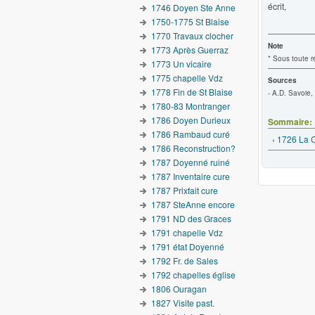
écrit,
1746 Doyen Ste Anne
1750-1775 St Blaise
1770 Travaux clocher
Note
1773 Après Guerraz
* Sous toute r
1773 Un vicaire
1775 chapelle Vdz
Sources
1778 Fin de St Blaise
- A.D. Savoie,
1780-83 Montranger
1786 Doyen Durieux
Sommaire:
1786 Rambaud curé
‹ 1726 La C
1786 Reconstruction?
1787 Doyenné ruiné
1787 Inventaire cure
1787 Prixfait cure
1787 SteAnne encore
1791 ND des Graces
1791 chapelle Vdz
1791 état Doyenné
1792 Fr. de Sales
1792 chapelles église
1806 Ouragan
1827 Visite past.