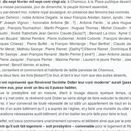
i,
dix-sept février mil sept cent vingt-six
, à Chamoux, à la Place publique devant 
 la messe paroissiale, jour de dimanche, le peuple dûment assemblé,
ru par-devant moi, notaire royal soussigné, en présence des témoins bas nommés,
per Delivron ; noble Antoine Degalis ; le sieur François Arestan, baron, syndic ; H
M° Joseph Vignon ; honorable Antoine [Br…?] ; Antoine Fantin ; le père Hugu
gis ; François Tournachon ; Martin Pingeon ; Hugues Thomas ; Michel Chaudin ; No
udin ; André Trabichetv Jean Geninv Claude [Guiaz?] ; Bernard La croix ; Aymé Col
ean Bouard ; Michel Perrière ; Pierre Vulliermet ; André Collomb ; François Vende
cques Chiesaz ; Pierre Buffet ; la Françon Montange ; Paul Berthet ; Claude Ja
tin Merat ; Mathieu Savoye ; Pierre Ramet ; [Gallhy?] Etienne Ramet ; Dominique Be
tin Savoye ; Jean-François Renand ; Martin Perrier [l’aîné?] ; Jean-Antoine Jacquie
; Pierre Jacquier ; François Perrier ; Maxime Perrier ; Laurent le jeune Perrier ; Jo
ermet ; Benoît Varnier, et autres,
c, conseillers et communiers et habitants de ladite paroisse de Chamoux,
s deux tiers, les trois [faisant?] le tout, et tant à leur nom que des autres absents,
’ont représenté que Révérend Yacinthe Didier leur curé moderne* aurait [pas
tre eux, pour avoir un lieu où il puisse habiter,
que le presbytère est en masure, étant à louage depuis quelque temps, qu
’y met ordre, le révérend curé Didier se verra obligé de faire exécuter le décret 
nsi, il leur convenait de toute nécessité de lui bâtir un appartement de haut en 
ès d’un autre bâtiment qu’il y a auprès de l’église, et y faire une muraille du côté
arations nécessaires audit bâtiment, et d’en bailler les prix-faits pour faire le tout,
t effet, ont iceux communiers unanimement convenu et délibéré ainsi que par le pré
rent qu’il soit fait logement – soit presbytère – convenable
pour le logement di R