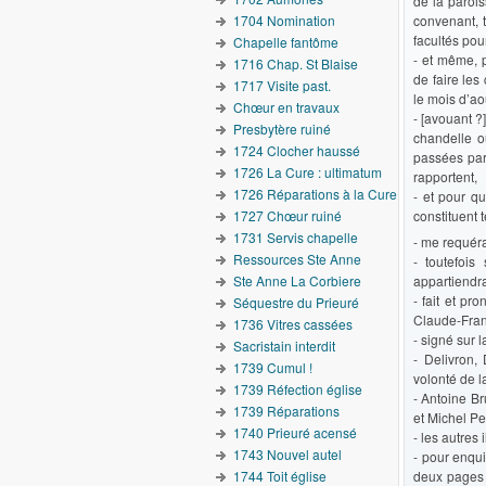
de la parois
1704 Nomination
convenant, t
facultés pou
Chapelle fantôme
- et même, 
1716 Chap. St Blaise
de faire les
1717 Visite past.
le mois d’ao
Chœur en travaux
- [avouant ?
Presbytère ruiné
chandelle o
1724 Clocher haussé
passées par 
1726 La Cure : ultimatum
rapportent,
1726 Réparations à la Cure
- et pour qu
1727 Chœur ruiné
constituent 
1731 Servis chapelle
- me requéra
Ressources Ste Anne
- toutefois
Ste Anne La Corbiere
appartiendr
- fait et p
Séquestre du Prieuré
Claude-Fran
1736 Vitres cassées
- signé sur 
Sacristain interdit
- Delivron,
1739 Cumul !
volonté de 
1739 Réfection église
- Antoine B
1739 Réparations
et Michel Pe
1740 Prieuré acensé
- les autres i
1743 Nouvel autel
- pour enqui
1744 Toit église
deux pages d