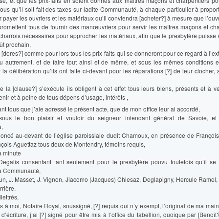
se, et que les prix-faits en soient donnés aux maîtres maçons et charpentiers po
ous qu’il soit fait des taxes sur ladite Communauté, à chaque particulier à propor
r payer les ouvriers et les matériaux qu’il conviendra [acheter?] à mesure que l’ouv
promettent tous de fournir des manœuvriers pour servir les maîtres maçons et char
 charrois nécessaires pour approcher les matériaux, afin que le presbytère puisse ê
ût prochain,
] [dores?] comme pour lors tous les prix-faits qui se donneront pour ce regard à l’ext
u autrement, et de faire tout ainsi et de même, et sous les mêmes conditions et 
la délibération qu’ils ont faite ci-devant pour les réparations [?] de leur clocher, 
e la [clause?] s’exécute ils obligent à cet effet tous leurs biens, présents et à ve
tenir et à peine de tous dépens d’usage, intérêts ,
nt tous que j’aie adressé le présent acte, que de mon office leur ai accordé,
 sous le bon plaisir et vouloir du seigneur intendant général de Savoie, et 
a,
rononcé au-devant de l’église paroissiale dudit Chamoux, en présence de François
çois Aguettaz tous deux de Montendry, témoins requis,
la minute
 Degalis consentant tant seulement pour le presbytère pouvu toutefois qu’il se 
la Communauté,
run, J. Masset, J. Vignon, Jiacomo (Jacques) Chiesaz, Deglapigny, Hercule Ramel,
rrière,
llettrés,
s à moi, Notaire Royal, soussigné, [?] requis qui n’y exempt, l’original de ma main
’écriture, j’ai [?] signé pour être mis à l’office du tabellion, quoique par [Benoît