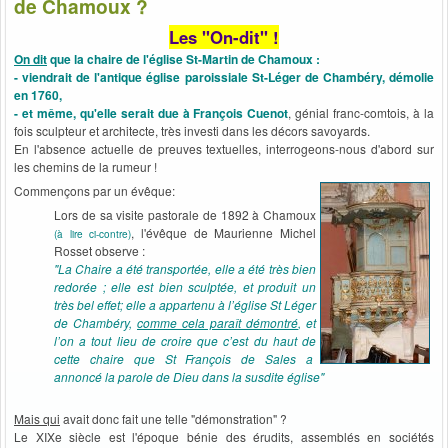
de Chamoux ?
Les "On-dit" !
On dit
que la chaire de l'église St-Martin de Chamoux :
- viendrait de l'antique église paroissiale St-Léger de Chambéry, démolie
en 1760,
- et même, qu'elle serait due à François Cuenot
, génial franc-comtois, à la
fois sculpteur et architecte, très investi dans les décors savoyards.
En l'absence actuelle de preuves textuelles, interrogeons-nous d'abord sur
les chemins de la rumeur !
Commençons par un évêque:
Lors de sa visite pastorale de 1892 à Chamoux
, l'évêque de Maurienne Michel
(à lire ci-contre)
Rosset observe :
"La Chaire a été transportée, elle a été très bien
redorée ; elle est bien sculptée, et produit un
très bel effet; elle a appartenu à l’église St Léger
de Chambéry,
comme cela paraît démontré
, et
l’on a tout lieu de croire que c’est du haut de
cette chaire que St François de Sales a
annoncé la parole de Dieu dans la susdite église"
Mais qui
avait donc fait une telle "démonstration" ?
Le XIXe siècle est l'époque bénie des érudits, assemblés en sociétés