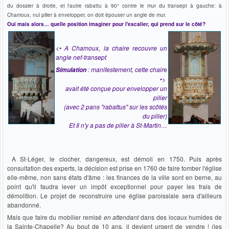
du dossier à droite, et l'autre rabattu à 90° contre le mur du transept à gauche: à
Chamoux, nul pilier à envelopper, on doit épouser un angle de mur.
Oui mais alors… quelle position imaginer pour l'escalier, qui prend sur le côté?
<•
A Chamoux, la chaire recouvre un
angle nef-transept
: manifestement, cette chair
e
Simulation
•>
avait été conçue pour envelopper un
pilier
(avec 2 pans "rabattus" sur les scôtés
du pilier)
Et Il n'y a pas de pilier à St-Martin…
A St-Léger, le clocher, dangereux, est démoli en 1750. Puis après
consultation des experts, la décision est prise en 1760 de faire tomber l'église
elle-même, non sans états d'âme : les finances de la ville sont en berne, au
point qu'il faudra lever un impôt exceptionnel pour payer les frais de
démolition. Le projet de reconstruire une église paroissiale sera d'ailleurs
abandonné.
Mais que faire du mobilier remisé
en attendant
dans des locaux humides de
la Sainte-Chapelle? Au bout de 10 ans, il devient urgent de vendre ! (les