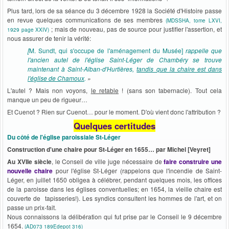
Plus tard, lors de sa séance du 3 décembre 1928 la Société d'Histoire passe
en revue quelques communications de ses membres
(MDSSHA, tome LXVI,
; mais de nouveau, pas de source pour justifier l'assertion, et
1929 page XXIV)
nous assurer de tenir la vérité:
[
M. Sundt, qui s'occupe de l'aménagement du Musée]
rappelle que
l'ancien autel de l'église Saint-Léger de Chambéry se trouve
maintenant à Saint-Alban-d'Hurtières,
tandis que la chaire est dans
l'église de Chamoux
.
»
L'autel ? Mais non voyons,
le retable
! (sans son tabernacle). Tout cela
manque un peu de rigueur…
Et Cuenot ? Rien sur Cuenot… pour le moment. D'où vient donc l'attribution ?
Quelques certitudes
Du côté de l'église paroissiale St-Léger
Construction d'une chaire pour St-Léger en 1655… par Michel [Veyret]
Au XVIIe siècle
, le Conseil de ville juge nécessaire de
faire construire une
nouvelle chaire
pour l'église St-Léger (rappelons que l'incendie de Saint-
Léger, en juillet 1650 obligea à célébrer, pendant quelques mois, les offices
de la paroisse dans les églises conventuelles; en 1654, la vieille chaire est
couverte de tapisseries!). Les syndics consultent les hommes de l'art, et on
passe un prix-fait.
Nous connaissons la délibération qui fut prise par le Conseil le 9 décembre
1654.
(AD073 189Edepot 316)