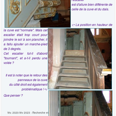
est d'allure bien différente de
celle de la cuve et du dais.
<• La position en hauteur de
la cuve est "normale". Mais cet
escalier était trop court pour
joindre le sol à son plancher, il
a fallu ajouter un marche-pied
de 3 degrés.
Cet escalier fut-il d'abord
"tournant", et a-t-il perdu une
volée ?
Il est à noter que le retour des
panneaux de la cuve
du côté droit est également
problématique ! •>
Que penser ?
fév. 2020-fév 2023 - Recherche et