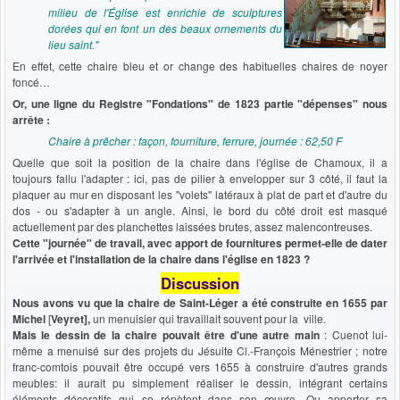
milieu de l'Église est enrichie de sculptures
dorées qui en font un des beaux ornements du
lieu saint."
En effet, cette chaire bleu et or change des habituelles chaires de noyer
foncé…
Or, une ligne du Registre "Fondations" de 1823 partie "dépenses" nous
arrête :
Chaire à prêcher : façon, fourniture, ferrure, journée : 62,50 F
Quelle que soit la position de la chaire dans l'église de Chamoux, il a
toujours fallu l'adapter : ici, pas de pilier à envelopper sur 3 côté, il faut la
plaquer au mur en disposant les "volets" latéraux à plat de part et d'autre du
dos - ou s'adapter à un angle. Ainsi, le bord du côté droit est masqué
actuellement par des planchettes laissées brutes, assez malencontreuses.
Cette "journée" de travail, avec apport de fournitures permet-elle de dater
l'arrivée et l'installation de la chaire dans l'église en 1823 ?
Discussion
Nous avons vu que la chaire de Saint-Léger a été construite en 1655 par
Michel
[
Veyret],
un menuisier qui travaillait souvent pour la ville.
Mais le dessin de la chaire pouvait être d'une autre main
: Cuenot lui-
même a menuisé sur des projets du Jésuite Cl.-François Ménestrier ; notre
franc-comtois pouvait être occupé vers 1655 à construire d'autres grands
meubles: il aurait pu simplement réaliser le dessin, intégrant certains
éléments décoratifs qui se répètent dans son œuvre. Ou apporter sa