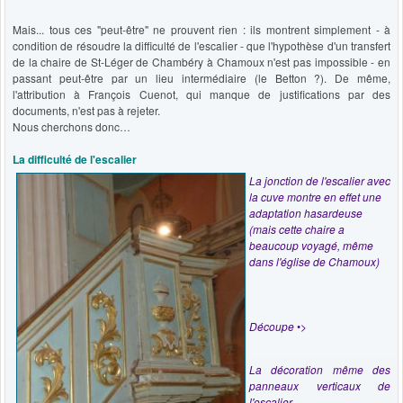
Mais... tous ces "peut-être" ne prouvent rien : ils montrent simplement - à
condition de résoudre la difficulté de l'escalier - que l'hypothèse d'un transfert
de la chaire de St-Léger de Chambéry à Chamoux n'est pas impossible - en
passant peut-être par un lieu intermédiaire (le Betton ?). De même,
l'attribution à François Cuenot, qui manque de justifications par des
documents, n'est pas à rejeter.
Nous cherchons donc…
La difficulté de l'escalier
La jonction de l'escalier avec
la cuve montre en effet une
adaptation hasardeuse
(mais cette chaire a
beaucoup voyagé, même
dans l'église de Chamoux)
Découpe
•>
La décoration même des
panneaux verticaux de
l'escalier