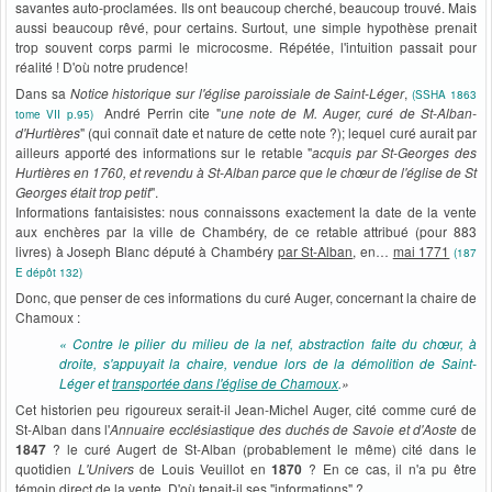
savantes auto-proclamées. Ils ont beaucoup cherché, beaucoup trouvé. Mais
aussi beaucoup rêvé, pour certains. Surtout, une simple hypothèse prenait
trop souvent corps parmi le microcosme. Répétée, l'intuition passait pour
réalité ! D'où notre prudence!
Dans sa
Notice historique sur l'église paroissiale de Saint-Léger
,
(SSHA 1863
André Perrin cite "
une note de M. Auger, curé de St-Alban-
tome VII p.95)
d'Hurtières
" (qui connaît date et nature de cette note ?); lequel curé aurait par
ailleurs apporté des informations sur le retable "
acquis par St-Georges des
Hurtières en 1760, et revendu à St-Alban parce que le chœur de l'église de St
Georges était trop petit
".
Informations fantaisistes: nous connaissons exactement la date de la vente
aux enchères par la ville de Chambéry, de ce retable attribué (pour 883
livres) à Joseph Blanc député à Chambéry
par St-Alban
, en…
mai 1771
(187
E dépôt 132)
Donc, que penser de ces informations du curé Auger, concernant la chaire de
Chamoux :
«
Contre le pilier du milieu de la nef, abstraction faite du chœur, à
droite, s'appuyait la chaire, vendue lors de la démolition de Saint-
Léger et
transportée dans l'église de Chamoux
.
»
Cet historien peu rigoureux serait-il Jean-Michel Auger, cité comme curé de
St-Alban dans l'
Annuaire ecclésiastique des duchés de Savoie et d'Aoste
de
1847
? le curé Augert de St-Alban (probablement le même) cité dans le
quotidien
L'Univers
de Louis Veuillot en
1870
? En ce cas, il n'a pu être
témoin direct de la vente. D'où tenait-il ses "informations" ?