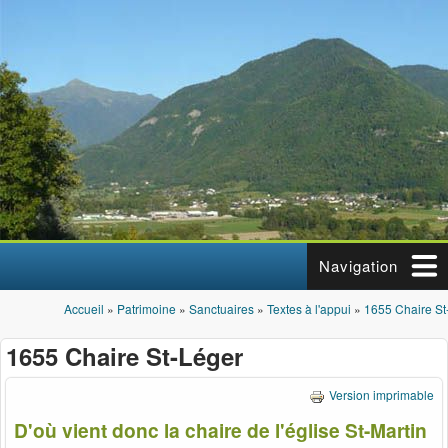
Aller au contenu principal
Navigation
Accueil
»
Patrimoine
»
Sanctuaires
»
Textes à l'appui
»
1655 Chaire St
Vous êtes ici
1655 Chaire St-Léger
Version imprimable
D'où vient donc la chaire de l'église St-Martin