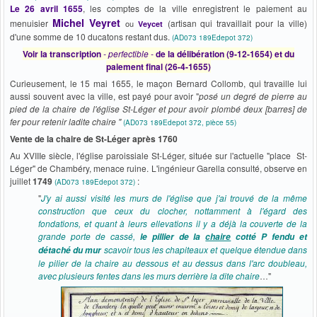
Le 26 avril 1655
, les comptes de la ville enregistrent le paiement au
Michel Veyret
menuisier
(artisan qui travaillait pour la ville)
ou
Veycet
d'une somme de 10 ducatons restant dus.
(AD073 189Edepot 372)
Voir la transcription
- perfectible -
de la délibération (9-12-1654) et du
paiement final (26-4-1655)
Curieusement, le 15 mai 1655, le maçon Bernard Collomb, qui travaille lui
aussi souvent avec la ville, est payé pour avoir "
posé un degré de pierre au
pied de la chaire de l'église St-Léger et pour avoir plombé deux [barres] de
fer pour retenir ladite chaire "
(AD073 189Edepot 372, pièce 55)
Vente de la chaire de St-Léger après 1760
Au XVIIIe siècle, l'église paroissiale St-Léger, située sur l'actuelle "place St-
Léger" de Chambéry, menace ruine. L'ingénieur Garella consulté, observe en
juillet
1749
:
(AD073 189Edepot 372)
"
J'y ai aussi visité les murs de l'église que j'ai trouvé de la même
construction que ceux du clocher, nottamment à l'égard des
fondations, et quant à leurs ellevations il y a déjà la couverte de la
grande porte de cassé,
le pillier de la
chaire
cotté P fendu et
scavoir tous les chapiteaux et quelque étendue dans
détaché du mur
le pilier de la chaire au dessous et au dessus dans l'arc doubleau,
avec plusieurs fentes dans les murs derrière la dite chaire
…"