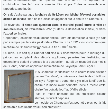
contribution plus tard sur le meuble très simple ? (les ornements sont
rapportés, appliqués).
On sait d'autre part que
la chaire de St-Léger par Michel
[
Veyret] portait les
armes de la ville
: rien ne les laisse soupçonner sur la chaire de Chamoux.
En revanche,
il n'est pas question dans le marché passé entre la ville et
son menuisier, de revêtement d'or
(ni dans la délibération initiale, ni dans
l'expertise finale).
Cependant, les éléments du décor ont peut-être été dorés par la suite (on sait
par exemple par la visite pastorale à Chamoux de 1892 - voir ci-contre - que
e
la chaire de Chamoux fut
re
dorée à la fin du XIX
siècle)
Ou bien... On sait que Cuenot participa aux décorations pour le mariage du
prince, en sculptant des décors appliqués; passées les festivités, les
décorations étaient promises à la destruction : aurait-on récupéré des motifs
de Cuenot, pour les appliquer sur la chaire de [Veyret] à Saint-Léger ?
<• A Chamoux, le "dossier" de la chaire laisse deviner
par leur "fantôme", la présence autrefois de croisillons
de style Régence ; donc, de style plus tardif que la
chaire : la mode avait peut-être incité à mettre cette
chaire "au goût du jour" au XVIIIe siècle.
Puis, la mode passant, ou les croisillons s'étant
abimés, ils furent déposés...
Le meuble de Chamoux n'est peut-être plus tout à fait
semblable à celui que voulut son créateur ?