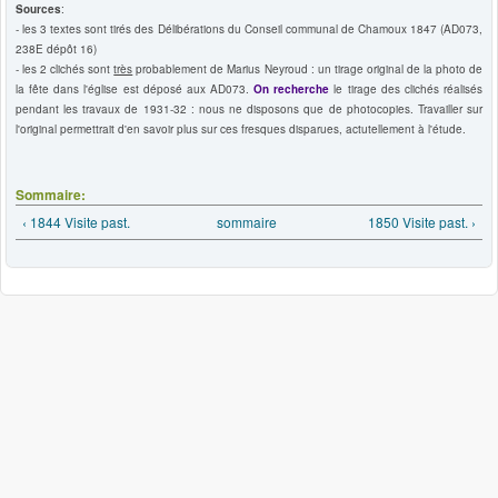
Sources
:
- les 3 textes sont tirés des Délibérations du Conseil communal de Chamoux 1847 (AD073,
238E dépôt 16)
- les 2 clichés sont
très
probablement de Marius Neyroud : un tirage original de la photo de
la fête dans l'église est déposé aux AD073.
On recherche
le tirage des clichés réalisés
pendant les travaux de 1931-32 : nous ne disposons que de photocopies. Travailler sur
l'original permettrait d'en savoir plus sur ces fresques disparues, actutellement à l'étude.
Sommaire:
‹ 1844 Visite past.
sommaire
1850 Visite past. ›