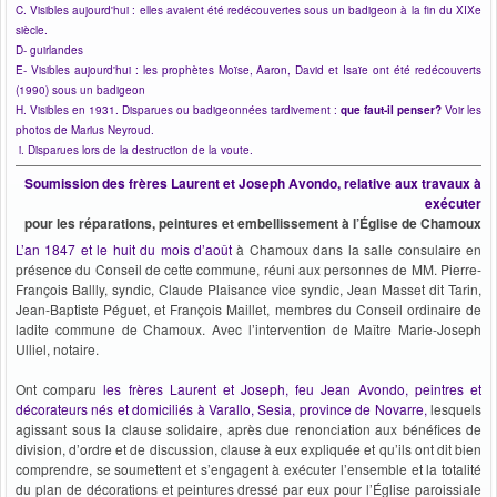
C. Visibles aujourd'hui : elles avaient été redécouvertes sous un badigeon à la fin du XIXe
siècle.
D- guirlandes
E- Visibles aujourd'hui : les prophètes Moïse, Aaron, David et Isaïe ont été redécouverts
(1990) sous un badigeon
H. Visibles en 1931. Disparues ou badigeonnées tardivement :
que faut-il penser?
Voir les
photos de Marius Neyroud.
i. Disparues lors de la destruction de la voute.
Soumission des frères Laurent et Joseph Avondo, relative aux travaux à
exécuter
pour les réparations, peintures et embellissement à l’Église de Chamoux
L’an 1847 et le huit du mois d’août
à Chamoux dans la salle consulaire en
présence du Conseil de cette commune, réuni aux personnes de MM. Pierre-
François Ballly, syndic, Claude Plaisance vice syndic, Jean Masset dit Tarin,
Jean-Baptiste Péguet, et François Maillet, membres du Conseil ordinaire de
ladite commune de Chamoux. Avec l’intervention de Maître Marie-Joseph
Ulliel, notaire.
Ont comparu
les frères Laurent et Joseph, feu Jean Avondo, peintres et
décorateurs nés et domiciliés à Varallo, Sesia, province de Novarre,
lesquels
agissant sous la clause solidaire, après due renonciation aux bénéfices de
division, d’ordre et de discussion, clause à eux expliquée et qu’ils ont dit bien
comprendre, se soumettent et s’engagent à exécuter l’ensemble et la totalité
du plan de décorations et peintures dressé par eux pour l’Église paroissiale