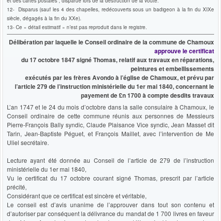
et des cartes postales ; disparue lors de la destruction de la voute.
12- Disparus (sauf les 4 des chapelles, redécouverts sous un badigeon à la fin du XIXe
siècle, dégagés à la fin du XXe).
13- Ce « détail estimatif » n’est pas reproduit dans le registre.
Délibération par laquelle le Conseil ordinaire de la commune de Chamoux
approuve le certificat
du 17 octobre 1847 signé Thomas, relatif aux travaux en réparations,
peintures et embellissements
exécutés par les frères Avondo à l’église de Chamoux, et prévu par
l’article 279 de l’instruction ministérielle du 1er mai 1840, concernant le
payement de £n 1700 à compte desdits travaux
L’an 1747 et le 24 du mois d’octobre dans la salle consulaire à Chamoux, le
Conseil ordinaire de cette commune réunis aux personnes de Messieurs
Pierre-François Bally syndic, Claude Plaisance Vice syndic, Jean Masset dit
Tarin, Jean-Baptiste Péguet, et François Maillet, avec l’intervention de Me
Uliel secrétaire.
Lecture ayant été donnée au Conseil de l’article de 279 de l’instruction
ministérielle du 1er mai 1840,
Vu le certificat du 17 octobre courant signé Thomas, prescrit par l’article
précité,
Considérant que ce certificat est sincère et véritable,
Le conseil est d’avis unanime de l’approuver dans tout son contenu et
d’autoriser par conséquent la délivrance du mandat de 1 700 livres en faveur