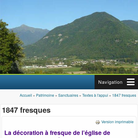
Aller au contenu principal
Navigation
Accueil
»
Patrimoine
»
Sanctuaires
»
Textes à l'appui
»
1847 fresques
Vous êtes ici
1847 fresques
Version imprimable
La décoration à fresque de l’église de