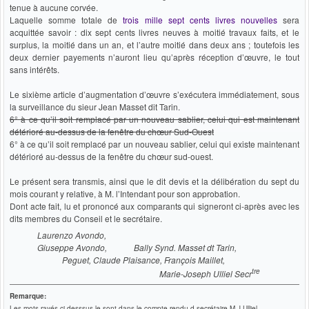
tenue à aucune corvée.
Laquelle somme totale de
trois mille sept cents livres nouvelles
sera
acquittée savoir : dix sept cents livres neuves à moitié travaux faits, et le
surplus, la moitié dans un an, et l’autre moitié dans deux ans ; toutefois les
deux dernier payements n’auront lieu qu’après réception d’œuvre, le tout
sans intérêts.
Le sixième article d’augmentation d’œuvre s’exécutera immédiatement, sous
la surveillance du sieur Jean Masset dit Tarin.
6° à ce qu’il soit remplacé par un nouveau sablier, celui qui est maintenant
détérioré au-dessus de la fenêtre du chœur Sud-Ouest
6° à ce qu’il soit remplacé par un nouveau sablier, celui qui existe maintenant
détérioré au-dessus de la fenêtre du chœur sud-ouest.
Le présent sera transmis, ainsi que le dit devis et la délibération du sept du
mois courant y relative, à M. l’Intendant pour son approbation.
Dont acte fait, lu et prononcé aux comparants qui signeront ci-après avec les
dits membres du Conseil et le secrétaire.
Laurenzo Avondo,
Giuseppe Avondo, Bally Synd. Masset dt Tarin,
Peguet, Claude Plaisance, François Maillet,
tre
Marie-Joseph Ulliel Secr
Remarque:
Les mots rayés ci-desssus le sont dans le compte-rendu d secrétaire M.J.Ulliel.