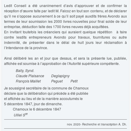
Ledit Conseil a été unanimement d’avis d’approuver et de confirmer la
réception d’œuvre faite par ledit M. Falcoz en tout son contenu, et de déclarer
qu’il ne s’oppose aucunement à ce qu’il soit payé auxdits frères Avondo aux
termes de leur soumission les 2000 livres nouvelles pour final solde de leur
entreprise, déduction faite des 1700 livres neuves déjà acquittées.
En invitant toutefois les créanciers qui auraient quelque répétition à faire
contre lesdits entrepreneurs Avondo pour travaux, fournitures ou autre
indemnité, de présenter dans le délai de huit jours leur réclamation à
l’Intendance de la province.
Ainsi délibéré les an et jour que dessus, et sera la présente lue, publiée,
affichée est soumise à l’approbation de l’Autorité supérieure compétente.
Bally, Synd.
Claude Plaisance Deglapigny
François Maillet Peguet Petit
Je soussigné secrétaire de la commune de Chamoux
déclare que la délibération qui précède a été publiée
et affichée au lieu et de la manière accoutumés le
5 décembre 1847, jour de dimanche.
Chamoux le 6 décembre 1847
re
Ulliel
S
nov. 2020- Recherche et transcription A. Dh.