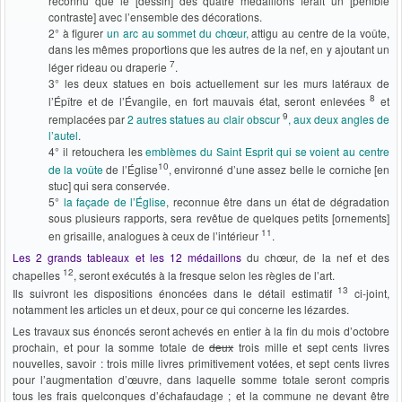
reconnu que le [dessin] des quatre médaillons ferait un [pénible
contraste] avec l’ensemble des décorations.
2° à figurer
un arc au sommet du chœur,
attigu au centre de la voûte,
dans les mêmes proportions que les autres de la nef, en y ajoutant un
7
léger rideau ou draperie
.
3° les deux statues en bois actuellement sur les murs latéraux de
8
l’Épître et de l’Évangile, en fort mauvais état, seront enlevées
et
9
remplacées par
2 autres statues au clair obscur
, aux deux angles de
l’autel
.
4° il retouchera les
emblèmes du Saint Esprit qui se voient au centre
10
de la voûte
de l’Église
, environné d’une assez belle le corniche [en
stuc] qui sera conservée.
5°
la façade de l’Église
, reconnue être dans un état de dégradation
sous plusieurs rapports, sera revêtue de quelques petits [ornements]
11
en grisaille, analogues à ceux de l’intérieur
.
Les 2 grands tableaux et les 12 médaillons
du chœur, de la nef et des
12
chapelles
, seront exécutés à la fresque selon les règles de l’art.
13
Ils suivront les dispositions énoncées dans le détail estimatif
ci-joint,
notamment les articles un et deux, pour ce qui concerne les lézardes.
Les travaux sus énoncés seront achevés en entier à la fin du mois d’octobre
prochain, et pour la somme totale de
deux
trois mille et sept cents livres
nouvelles, savoir : trois mille livres primitivement votées, et sept cents livres
pour l’augmentation d’œuvre, dans laquelle somme totale seront compris
tous les frais quelconques d’échafaudage ; et la commune ne devant être