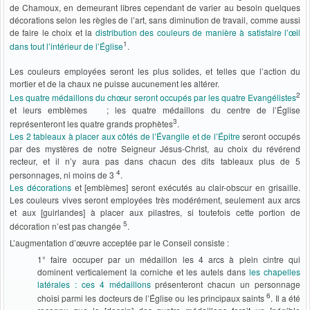
de Chamoux, en demeurant libres cependant de varier au besoin quelques
décorations selon les règles de l’art, sans diminution de travail, comme aussi
de faire le choix et la
distribution des couleurs de manière à satisfaire l’œil
1
dans tout l’intérieur de l’Église
.
Les couleurs employées seront les plus solides, et telles que l’action du
mortier et de la chaux ne puisse aucunement les altérer.
2
Les quatre médaillons du chœur seront occupés par les quatre Evangélistes
et leurs emblèmes ; les quatre médaillons du centre de l’Église
3
représenteront les quatre grands prophètes
.
Les 2 tableaux à placer aux côtés de l’Évangile et de l’Épitre
seront occupés
par des mystères de notre Seigneur Jésus-Christ, au choix du révérend
recteur, et il n’y aura pas dans chacun des dits tableaux plus de 5
4
personnages, ni moins de 3
.
Les décorations
et [emblèmes] seront exécutés au clair-obscur en grisaille.
Les couleurs vives seront employées très modérément, seulement aux arcs
et aux [guirlandes] à placer aux pilastres, si toutefois cette portion de
5
décoration n’est pas changée
.
L’augmentation d’œuvre acceptée par le Conseil consiste :
1° faire occuper par un médaillon les 4 arcs à plein cintre qui
dominent verticalement la corniche et les autels dans
les chapelles
latérales : ces 4 médaillons
présenteront chacun un personnage
6
choisi parmi les docteurs de l’Église ou les principaux saints
. Il a été