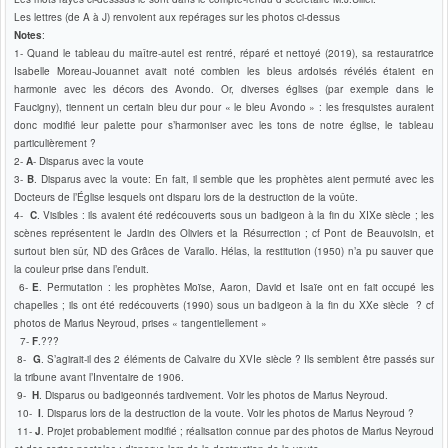
Les lettres (de A à J) renvoient aux repérages sur les photos ci-dessus
Notes
:
1- Quand le tableau du maître-autel est rentré, réparé et nettoyé (2019), sa restauratrice
Isabelle Moreau-Jouannet avait noté combien les bleus ardoisés révélés étaient en
harmonie avec les décors des Avondo. Or, diverses églises (par exemple dans le
Faucigny), tiennent un certain bleu dur pour « le bleu Avondo » : les fresquistes auraient
donc modifié leur palette pour s’harmoniser avec les tons de notre église, le tableau
particulièrement ?
2-
A
- Disparus avec la voute
3-
B
. Disparus avec la voute: En fait, il semble que les prophètes aient permuté avec les
Docteurs de l’Église lesquels ont disparu lors de la destruction de la voûte.
4-
C
. Visibles : ils avaient été redécouverts sous un badigeon à la fin du XIXe siècle ; les
scènes représentent le Jardin des Oliviers et la Résurrection ; cf Pont de Beauvoisin, et
surtout bien sûr, ND des Grâces de Varallo. Hélas, la restitution (1950) n’a pu sauver que
la couleur prise dans l’enduit.
6-
E
. Permutation : les prophètes Moïse, Aaron, David et Isaïe ont en fait occupé les
chapelles ; ils ont été redécouverts (1990) sous un badigeon à la fin du XXe siècle ? cf
photos de Marius Neyroud, prises « tangentiellement »
7-
F
.???
8-
G
. S’agirait-il des 2 éléments de Calvaire du XVIe siècle ? Ils semblent être passés sur
la tribune avant l’Inventaire de 1906.
9-
H
. Disparus ou badigeonnés tardivement. Voir les photos de Marius Neyroud.
10-
I
. Disparus lors de la destruction de la voute. Voir les photos de Marius Neyroud ?
11-
J
. Projet probablement modifié ; réalisation connue par des photos de Marius Neyroud