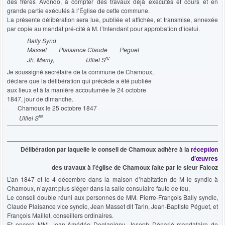
des frères Avondo, à compter des travaux déjà exécutés et cours et en
grande partie exécutés à l’Église de cette commune.
La présente délibération sera lue, publiée et affichée, et transmise, annexée
par copie au mandat pré-cité à M. l’Intendant pour approbation d’icelui.
Bally Synd
Masset Plaisance Claude Peguet
re
Jh. Mamy, Ulliel
S
Je soussigné secrétaire de la commune de Chamoux,
déclare que la délibération qui précède a été publiée
aux lieux et à la manière accoutumée le 24 octobre
1847, jour de dimanche.
Chamoux le 25 octobre 1847
re
Ulliel
S
Délibération par laquelle le conseil de Chamoux adhère à la
réception
d’œuvres
des travaux à l’église de Chamoux faite par le sieur Falcoz
L’an 1847 et le 4 décembre dans la maison d’habitation de M le syndic à
Chamoux, n’ayant plus siéger dans la salle consulaire faute de feu,
Le conseil double réuni aux personnes de MM. Pierre-François Bally syndic,
Claude Plaisance vice syndic, Jean Masset dit Tarin, Jean-Baptiste Péguet, et
François Maillet, conseillers ordinaires.
Et encore MM. Jean-Amédée Deglapigny, Joseph Dénarié mandataire de