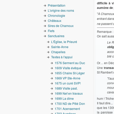
difficile à
Présentation
aumône de p
L'origine des noms
"
À Chamoux
Chronologie
entrant dans 
Châteaux
ne passent 
Sires de Chamoux
Fiefs
Remarque :
Sanctuaires
On sait aussi
L'Église, le Prieuré
Le R
Sainte-Anne
obli
acco
Chapelles
blé c
Textes à l'appui
1576 Serment au Duc
Or…
en Dé
Une
transa
1609 Visite évêque
St Rambert 
1655 Chaire St-Léger
1669 VP Ste-Anne
"l'a
conv
1675 un curé SVP!
mour
1689 Visite past.
caval
1699 Nef en travaux
1699 La dîme
hum ! Trich
Il faut dire...
1700 ND de Pitié Don
que les 130
1701 Acensement
la paroisse
1702 Aumônes