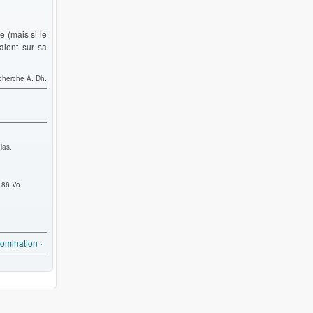
e (mais si le
aient sur sa
cherche A. Dh.
las.
" 86 Vo
omination ›