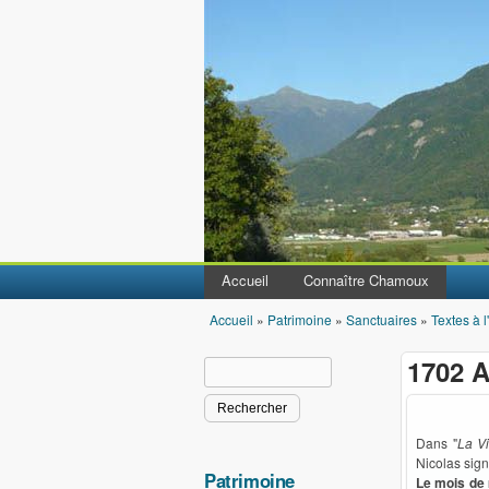
Accueil
Connaître Chamoux
Accueil
»
Patrimoine
»
Sanctuaires
»
Textes à l
Vous êtes ici
1702 
Rechercher
Formulaire de recherche
Dans "
La Vi
Nicolas sign
Patrimoine
Le mois de 