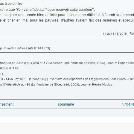
pas à ce chiffre.
4
croire que "
l'on venait de loin
" pour recevoir cette aumône
.
e imaginer une année bien difficile pour tous, et une difficulté à fournir la demand
are et cher en mai pour les pauvres, d'autres avaient fait des réserves et spécul
11-2014 / 5-2015 - Re
ge et avoine mêlées (AS B1622 F°3)
tidienne en Savoie aux XVII et XVIIIe siècles
" (ed. Fontaine de Siloe, 2005), Jean et Renée Nico
 ADS B 01716.
16
 B - 1456 Fc:" 600 (1690-1695) ) Inventaire des répertoires des registres des Edits Bulles - Fol
u XVIIIe siècle
p. 486 (La Fontaine de Siloe, rééd. 2003), Jean et Renée Nicolas
ensement
sommaire
1704 N