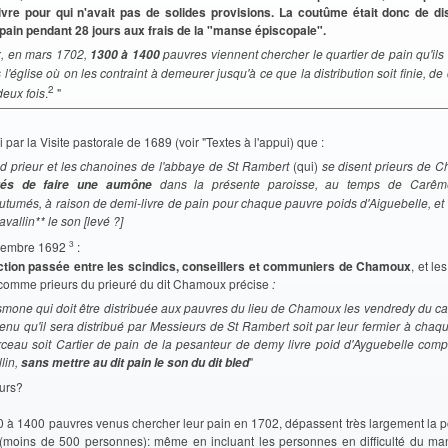
 vivre pour qui n'avait pas de solides provisions. La coutûme était donc de di
ain pendant 28 jours aux frais de la "manse épiscopale".
, en mars 1702,
pauvres viennent chercher le quartier de pain qu'ils
1300 à 1400
l'église où on les contraint à demeurer jusqu'à ce que la distribution soit finie, de 
2
deux fois
.
"
 par la Visite pastorale de 1689 (voir "Textes à l'appui) que :
d prieur et les chanoines de l'abbaye de St Rambert
(qui)
se disent prieurs de 
dans la présente paroisse, au temps de Carême
gés de faire une aumône
utumés, à raison de demi-livre de pain pour chaque pauvre poids d'Aiguebelle, e
avallin** le son [levé ?]
3
cembre 1692
:
ction passée entre les scindics, conseillers et communiers de Chamoux
, et le
comme prieurs du prieuré du dit Chamoux précise
:
usmone qui doit être distribuée aux pauvres du lieu de Chamoux les vendredy du ca
enu qu'il sera distribué par Messieurs de St Rambert soit par leur fermier à chaq
ceau soit Cartier de pain de la pesanteur de demy livre poid d'Ayguebelle com
lin,
"
sans mettre au dit pain le son du dit bled
eurs?
0 à 1400 pauvres venus chercher leur pain en 1702, dépassent très largement la p
 (moins de 500 personnes): même en incluant les personnes en difficulté du m