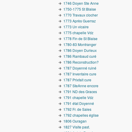
1746 Doyen Ste Anne
1750-1775 St Blaise
1770 Travaux clocher
1773 Après Guerraz
1773 Un vicaire
1775 chapelle Vdz
1778 Fin de St Blaise
1780-83 Montranger
1786 Doyen Durieux
1786 Rambaud curé
1786 Reconstruction?
1787 Doyenné ruiné
1787 Inventaire cure
1787 Prixfait cure
1787 SteAnne encore
1791 ND des Graces
1791 chapelle Vdz
1791 état Doyenné
1792 Fr. de Sales
1792 chapelles église
1806 Ouragan
1827 Visite past.