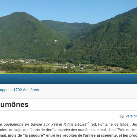
Aller au contenu principal
'appui
»
1702 Aumônes
Aumônes
Versio
e quotidienne en Savoie aux XVII et XVIIIe siècles
"
1
(ed. Fontaine de Siloe), J
alent au sujet des "gens de rien" le succès des aumônes de mai, dites "Pain de Mai
mai, mois de "la soudure" entre les récoltes de l'année précédente, et les proc