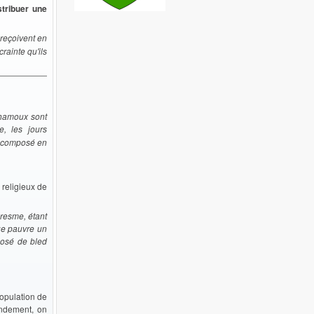
stribuer une
 reçoivent en
crainte qu'ils
Chamoux sont
, les jours
t composé en
s religieux de
resme, étant
ue pauvre un
posé de bled
opulation de
andement, on