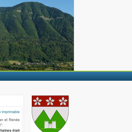
n imprimable
ean et Renée
":
haines était