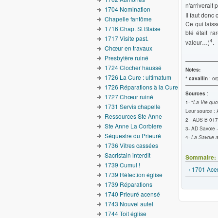
n'arriverait 
1704 Nomination
Il faut donc 
Chapelle fantôme
Ce qui laiss
1716 Chap. St Blaise
blé était r
1717 Visite past.
4
valeur…)
.
Chœur en travaux
Presbytère ruiné
1724 Clocher haussé
Notes:
1726 La Cure : ultimatum
* cavallin
: or
1726 Réparations à la Cure
Sources
:
1727 Chœur ruiné
1- "
La Vie quo
1731 Servis chapelle
Leur source :
Ressources Ste Anne
2 ADS B 017
Ste Anne La Corbiere
3- AD Savoie -
Séquestre du Prieuré
4-
La Savoie a
1736 Vitres cassées
Sacristain interdit
Sommaire:
1739 Cumul !
‹ 1701 Ac
1739 Réfection église
1739 Réparations
1740 Prieuré acensé
1743 Nouvel autel
1744 Toit église