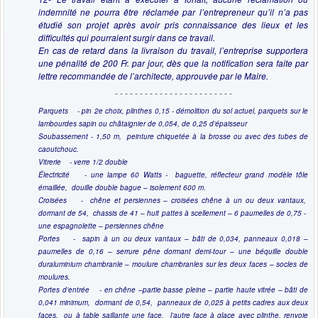
indemnité ne pourra être réclamée par l’entrepreneur qu’il n’a pas
étudié son projet après avoir pris connaissance des lieux et les
difficultés qui pourraient surgir dans ce travail.
En cas de retard dans la livraison du travail, l’entreprise supportera
une pénalité de 200 Fr. par jour, dès que la notification sera faite par
lettre recommandée de l’architecte, approuvée par le Maire.
- - - - - - - - - - - - - - - - - - - - - - - -
Parquets - pin 2e choix, plinthes 0,15 - démolition du sol actuel, parquets sur le
lambourdes sapin ou châtaignier de 0,054, de 0,25 d’épaisseur
Soubassement - 1,50 m, peinture chiquetée à la brosse ou avec des tubes de
caoutchouc.
Vitrerie - verre 1/2 double
Électricité - une lampe 60 Watts - baguette, réflecteur grand modèle tôle
émaillée, douille double bague – isolement 600 m.
Croisées - chêne et persiennes – croisées chêne à un ou deux vantaux,
dormant de 54, chassis de 41 – huit pattes à scellement – 6 paumelles de 0,75 -
une espagnolette – persiennes chêne
Portes - sapin à un ou deux vantaux – bâti de 0,034, panneaux 0,018 –
paumelles de 0,16 – serrure pêne dormant demi-tour – une béquille double
duraluminium chambranle – moulure chambranles sur les deux faces – socles de
moulures.
Portes d’entrée - en chêne –partie basse pleine – partie haute vitrée – bâti de
0,041 minimum, dormant de 0,54, panneaux de 0,025 à petits cadres aux deux
faces, ou à table saillante une face, l’autre face à glace avec plinthe, renvoie