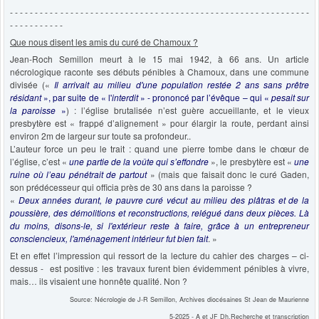
- - - - - - - - - - - - - - - - - - - - - - - - - - - - - - - - - - - - - - - - - - - - - - - - - - - - - - - - - - - -
- - - - - - - - - - -
Que nous disent les amis du curé de Chamoux ?
Jean-Roch Semillon meurt à le 15 mai 1942, à 66 ans. Un article
nécrologique raconte ses débuts pénibles à Chamoux, dans une commune
divisée («
Il arrivait au milieu d'une population restée 2 ans sans prêtre
résidant
», par suite de « l'
interdit
» - prononcé par l’évêque – qui «
pesait sur
la paroisse
»
) : l’église brutalisée n’est guère accueillante, et le vieux
presbytère est « frappé d’alignement » pour élargir la route, perdant ainsi
environ 2m de largeur sur toute sa profondeur..
L’auteur force un peu le trait : quand une pierre tombe dans le chœur de
l’église, c’est «
une partie de la voûte qui s’effondre
», le presbytère est «
une
ruine où l’eau pénétrait de partout
» (mais que faisait donc le curé Gaden,
son prédécesseur qui officia près de 30 ans dans la paroisse ?
«
Deux années durant, le pauvre curé vécut au milieu des plâtras et de la
poussière, des démolitions et reconstructions, relégué dans deux pièces. Là
du moins, disons-le, si l'extérieur reste à faire, grâce à un entrepreneur
consciencieux, l'aménagement intérieur fut bien fait
. »
Et en effet l’impression qui ressort de la lecture du cahier des charges – ci-
dessus - est positive : les travaux furent bien évidemment pénibles à vivre,
mais… ils visaient une honnête qualité. Non ?
Source: Nécrologie de J-R Semillon, Archives diocésaines St Jean de Maurienne
5-2025 - A et JF Dh.Recherche et transcription