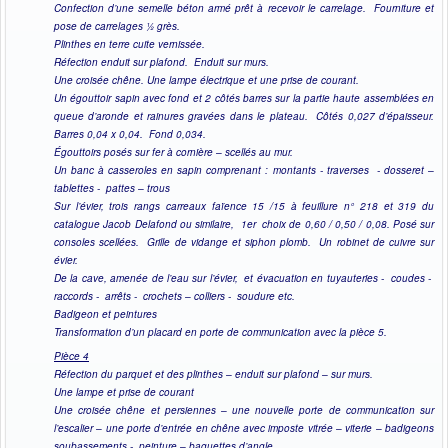
Confection d’une semelle béton armé prêt à recevoir le carrelage. Fourniture et
pose de carrelages ½ grès.
Plinthes en terre cuite vernissée.
Réfection enduit sur plafond. Enduit sur murs.
Une croisée chêne. Une lampe électrique et une prise de courant.
Un égouttoir sapin avec fond et 2 côtés barres sur la partie haute assemblées en
queue d’aronde et rainures gravées dans le plateau. Côtés 0,027 d’épaisseur.
Barres 0,04 x 0,04. Fond 0,034.
Égouttoirs posés sur fer à cornière – scellés au mur.
Un banc à casseroles en sapin comprenant : montants - traverses - dosseret –
tablettes - pattes – trous
Sur l’évier, trois rangs carreaux faïence 15 /15 à feuillure n° 218 et 319 du
catalogue Jacob Delafond ou similaire, 1er choix de 0,60 / 0,50 / 0,08. Posé sur
consoles scellées. Grille de vidange et siphon plomb. Un robinet de cuivre sur
évier.
De la cave, amenée de l’eau sur l’évier, et évacuation en tuyauteries - coudes -
raccords - arrêts - crochets – colliers - soudure etc.
Badigeon et peintures
Transformation d’un placard en porte de communication avec la pièce 5.
Pièce 4
Réfection du parquet et des plinthes – enduit sur plafond – sur murs.
Une lampe et prise de courant
Une croisée chêne et persiennes – une nouvelle porte de communication sur
l’escalier – une porte d’entrée en chêne avec imposte vitrée – viterie – badigeons
soubassements - peinture – baguettes d’angle.