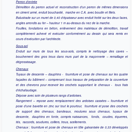
Perron d’entrée
Démolition du perron actuel et reconstruction d’un perron de mêmes dimensions
en ciment armé, enduit bouchardé, marche en C.A. avec boudin et filets.
Balustrade sur un muret de 0,40 d’épaisseur avec enduit frotté sur les deux faces,
angles arrondis au fer – hauteur 1 m au-dessus du nez de la marche.
Fouilles, fondations en béton, enlèvement des matériaux de démolition, travail
complètement achevé et exécuter conformément au dessin qui sera remis en
cours d’exécution par l’architecte.
Sous-sol
Enduit sur murs de tous les sous-sols, compris le nettoyage des caves –
bouchement des gros trous dans murs part de la maçonnerie – remaillage et
dégrossissage.
Chenaux
Tuyaux de descente – dauphins - fourniture et pose de chenaux sur les quatre
façades du bâtiment – comprenant tous travaux de préparation de la couverture
et des chevrons pour recevoir les crochets supportant le chenaux - tous frais
d’échafaudage.
Dépose avec soin de plusieurs rangs d’ardoises.
Rangement – repose avec remplacement des ardoises cassées – fourniture et
pose d’une bavette en zinc sur tout le pourtour, fourniture et pose des crochets
de support des chenaux, bandeaux, moulures sous chenaux, tuyaux de
descente, dauphins en fonte, compris naissances, fonds, coudes, équerres,
tés, raccords, soudures, colliers, trous, scellements.
Chenaux : fourniture et pose de chenaux en tôle galvanisée de 0,33 développés