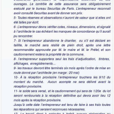
ouvrages. Le contrôle de cette assurance sera obligatoirement
exécuté par le bureau Securitas de Paris. L’entrepreneur reconnaît
avoir consulté Securitas avant de donner son prix.
5- Toutes réserves et observations n’auront de valeur que si elles ont
été faites par écrit.
6- L’entrepreneur devra vérifier cotes, niveaux, dimensions, et signalé
à l’architecte le cas échéant les manques de concordance qu’il aurait
pu rencontrer.
7- Si l’entrepreneur abandonne le chantier, ou s’il est déclaré en
faillite, le marché sera résilié de plein droit, après une lettre
recommandée approuvée par M. le maire et M. le Préfet, et son
cautionnement restera la propriété de la commune.
8- l’entrepreneur supportera seul les frais d’adjudication, timbres,
affichages, enregistrements…
9- les travaux devront être terminés six mois après l’ordre de mise en
route donné par l’architecte (en marge : 20 mai)
10- À la réception provisoire l’entrepreneur touchera les 9/10 du
montant du marché. Aucun acompte ne sera délivré avant la
réception provisoire.
11- le solde sera versé, et le cautionnement qui sera de 1/20e du lot
seront remboursés à la réception définitive qui devra avoir lieu 12
mois après la réception provisoire.
Jusqu’à cette date l’entrepreneur est tenu de faire à ses frais toutes
les réparations qui seraient reconnues nécessaires.
12- Le travail étant à exécuter à forfait, aucune réclamation ou