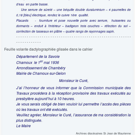
d’eau en partie basse.
Une serrure de sûreté – une béquille double duraluminium – 4 paumelles de
0,18 [bleu] électrique, rendez le cuivre 1ère qualité.
Placards - fourniture et pose nouvelle porte avec serrure, huisseries ou
dormants – enduit à l’intérieur – badigeon trois couches – réfection du sol –
confection de tasseaux en plâtre – quatre rangs de rayonnages sapin.
- - - - - - - - - - - - - - - - - - - - - - - - - - - - - - - - - - - - - - - - - - - - - - - - - - - - - -
- - - - - - - - - - - -
Feuille volante dactylographiée glissée dans le cahier
Département de la Savoie
er
Chamoux le 1
mai 1936
Arrondissement de Chambéry
Mairie de Chamoux-sur-Gelon
Monsieur le Curé,
J’ai l’honneur de vous informer que la Commission municipale des
Travaux procédera à la réception provisoire des travaux exécutés au
presbytère aujourd’hui à 10 heures.
Je vous serais obligé de bien vouloir lui permettre l’accès des pièces
où les travaux ont été exécutés.
Veuillez agréer, Monsieur le Curé, l’assurance de ma considération la
plus distinguée.
Le Maire
Archives diocésaines St Jean de Maurienne