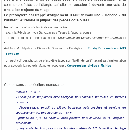
commune décide de l’élargir, car elle est appelée à devenir une voie de
circulation majeure du village.
Le presbytère est frappé d’alignement. Il faut démolir une « tranche » du
bâtiment, et refaire la plupart des pièces côté ouest.
Remarque
: pour suivre les états du presbytère :
- avant la Révolution, voir Sanctuaires > Textes à l’appui ci-contre
- de 1819 jusqu’aux années 30 voir les
Délibérations du Conseil municipal de Chamoux
ici
:
Archives Municipales > Bâtiments Commune > Presbytère
>
Presbytère - archives ADS
1819-1936
- on peut voir des photos du presbytère (avec son "jardin de curé") avant sa transformation
pour accueillir la nouvelle Mairie en 1993 dans
Constructions civiles > Mairies
- - - - - - - - - - - - - - - - - - - - - - - - - - - - - - - - - - - - - - - - - - - - - - - - - - - - - - - - - - - -
- - - - - -
Cahier, sans date, écriture manuscrite
Pièces 1 - 2 - 6 - 7
- enduit plâtré sur plafond avec badigeon trois couches sur toutes les surfaces
des murs.
- dégrossissage, enduit au plâtre, badigeon trois couches et peinture en
soubassement sur une hauteur de 1,50 m
- plinthes de 0,15 de hauteur avec peinture trois couches, trous, tampons,
scellements.
- parquet pin 2e choix posé sur lambourdes scellées de 5/7 de section. Raclage