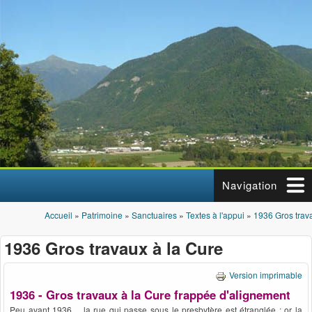
Aller au contenu principal
Navigation
Accueil
»
Patrimoine
»
Sanctuaires
»
Textes à l'appui
»
1936 Gros trav
Vous êtes ici
1936 Gros travaux à la Cure
Version imprimable
1936 - Gros travaux à la Cure frappée d'alignement
Peu avant 1936… la rue qui passe sous le presbytère est étranglée ; or la