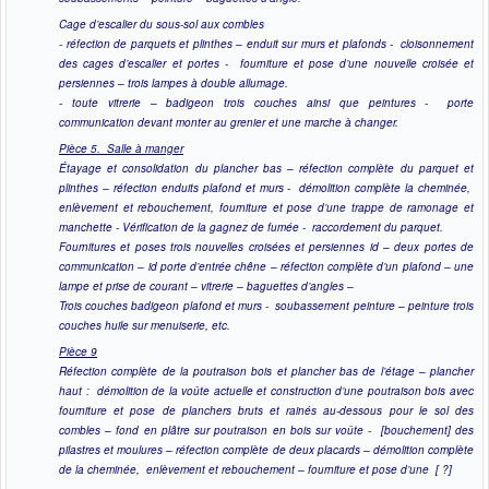
Cage d’escalier du sous-sol aux combles
- réfection de parquets et plinthes – enduit sur murs et plafonds - cloisonnement
des cages d’escalier et portes - fourniture et pose d’une nouvelle croisée et
persiennes – trois lampes à double allumage.
- toute vitrerie – badigeon trois couches ainsi que peintures - porte
communication devant monter au grenier et une marche à changer.
Pièce 5. Salle à manger
Étayage et consolidation du plancher bas – réfection complète du parquet et
plinthes – réfection enduits plafond et murs - démolition complète la cheminée,
enlèvement et rebouchement, fourniture et pose d’une trappe de ramonage et
manchette - Vérification de la gagnez de fumée - raccordement du parquet.
Fournitures et poses trois nouvelles croisées et persiennes id – deux portes de
communication – id porte d’entrée chêne – réfection complète d’un plafond – une
lampe et prise de courant – vitrerie – baguettes d’angles –
Trois couches badigeon plafond et murs - soubassement peinture – peinture trois
couches huile sur menuiserie, etc.
Pièce 9
Réfection complète de la poutraison bois et plancher bas de l’étage – plancher
haut : démolition de la voûte actuelle et construction d’une poutraison bois avec
fourniture et pose de planchers bruts et rainés au-dessous pour le sol des
combles – fond en plâtre sur poutraison en bois sur voûte - [bouchement] des
pilastres et moulures – réfection complète de deux placards – démolition complète
de la cheminée, enlèvement et rebouchement – fourniture et pose d’une [ ?]