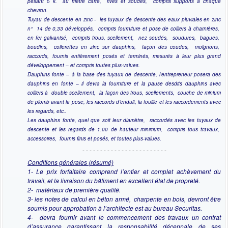
pesant 5 k. au mètre carré, rivés et soudés, compris supports à chaque
chevron.
Tuyau de descente en zinc - les tuyaux de descente des eaux pluviales en zinc
n° 14 de 0,33 développés, compris fourniture et pose de colliers à charnières,
en fer galvanisé, compris trous, scellement, nez soudés, soudures, bagues,
boudins, collerettes en zinc sur dauphins, façon des coudes, moignons,
raccords, fournis entièrement posés et terminés, mesurés à leur plus grand
développement – et compris toutes plus-values.
Dauphins fonte – à la base des tuyaux de descente, l’entrepreneur posera des
dauphins en fonte – il devra la fourniture et la pause desdits dauphins avec
colliers à double scellement, la façon des trous, scellements, couche de minium
de plomb avant la pose, les raccords d’enduit, la fouille et les raccordements avec
les regards, etc..
Les dauphins fonte, quel que soit leur diamètre, raccordés avec les tuyaux de
descente et les regards de 1.00 de hauteur minimum, compris tous travaux,
accessoires, fournis finis et posés, et toutes plus-values.
- - - - - - - - - - - - - - - - - - - - - - - -
Conditions générales (résumé)
1- Le prix forfaitaire comprend l’entier et complet achèvement du
travail, et la livraison du bâtiment en excellent état de propreté.
2- matériaux de première qualité.
3- les notes de calcul en béton armé, charpente en bois, devront être
soumis pour approbation à l’architecte est au bureau Securitas.
4- devra fournir avant le commencement des travaux un contrat
d’assurance garantissant la responsabilité décennale de ses