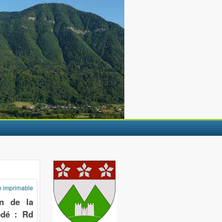
n imprimable
en de la
édé : Rd