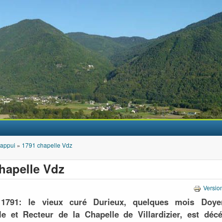
Aller au contenu principal
'appui
»
1791 chapelle Vdz
hapelle Vdz
Versio
 1791: le vieux curé Durieux, quelques mois Doy
ale et Recteur de la Chapelle de Villardizier, est déc