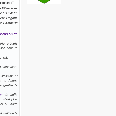
tronne"
Villardizier
e et St Jean
eph Degalis
ine Rambaud
seph fils de
Pierre-Louis
isse sous le
urant,
la nomination
ustrissime et
e et Prince
 greffier, le
ion
de ladite
 qu'est plus
ier où ladite
 natif de la