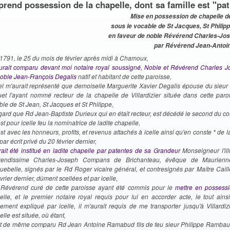
prend possession de la chapelle, dont sa famille est "pa
Mise en possession de chapelle de 
sous le vocable de St Jacques, St Philipp
en faveur de noble Révérend Charles-Jos
par Révérend Jean-Anto
 1791, le 25 du mois de février après midi à Chamoux,
urait comparu devant moi notaire royal soussigné, Noble et Révérend Charles Jo
noble Jean-François Degalis
natif et habitant de cette paroisse,
el m'aurait représenté que demoiselle Marguerite Xavier Degalis épouse du sieur 
uet l'ayant nommé recteur de la chapelle de Villardizier située dans cette paro
le de St Jean, St Jacques et St Philippe,
gard que
Rd
Jean-Baptiste Durieux qui en était recteur, est décédé le second du co
est pour icelle feu la nominatrice de ladite chapelle,
est avec les honneurs, profits, et revenus attachés à icelle ainsi qu'en conste * de 
 par écrit privé du 20 février dernier,
rait été institué en ladite chapelle par patentes de sa Grandeur
Monseigneur l'ill
rendissime Charles-Joseph Compans de Brichanteau, évêque de Maurienn
guebelle, signés par le
Rd
Roger vicaire général, et contresignés par Maître Cailler
vrier dernier, dûment scellées et par icelle,
t
Révérend
curé de cette paroisse ayant été commis pour le
mettre en possess
elle, et le premier notaire royal requis pour lui en accorder acte, le tout ainsi
ement expliqué par icelle, il m'aurait requis de me transporter jusqu'à Villardiz
lle est située, où étant,
t de même comparu
Rd
Jean Antoine Ramabud fils de feu sieur Philippe Rambaud,