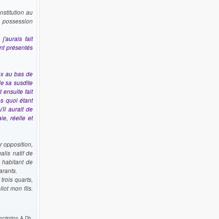
stitution au
en possession
j'aurais fait
ont présentés
ux au bas de
de sa susdite
 ensuite fait
ès quoi étant
'il aurait de
e, réelle et
r opposition,
alis natif de
t habitant de
arants.
trois quarts,
lot mon fils.
ncription A.Dh.