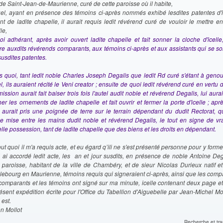
 de Saint-Jean-de-Maurienne, curé de cette paroisse où il habite,
el, ayant en présence des témoins ci-après nommés exhibé lesdites patentes d'in
nt de ladite chapelle, il aurait requis ledit révérend curé de vouloir le mettre 
lle,
oi adhérant, après avoir ouvert ladite chapelle et fait sonner la cloche d'icelle, 
ure auxdits révérends comparants, aux témoins ci-après et aux assistants qui se s
susdites patentes.
s quoi, tant ledit noble Charles Joseph Degalis que ledit Rd curé s'étant à geno
el, ils auraient récité le Veni creator ; ensuite de quoi ledit révérend curé en vertu 
ssion aurait fait baiser trois fois l'autel audit noble et révérend Degalis, lui aurait
er les ornements de ladite chapelle et fait ouvrir et fermer la porte d'icelle ; apr
i, aurait pris une poignée de terre sur le terrain dépendant du dudit Rectorat, qu
 mise entre les mains dudit noble et révérend Degalis, le tout en signe de vrai
lle possession, tant de ladite chapelle que des biens et les droits en dépendant.
ut quoi il m'a requis acte, et eu égard q’ili ne s'est présenté personne pour y forme
ui ai accordé ledit acte, les an et jour susdits, en présence de noble Antoine Deg
e paroisse, habitant de la ville de Chambéry, et de sieur Nicolas Durieux natif e
lebourg en Maurienne, témoins requis qui signeraient ci-après, ainsi que les comp
comparants et les témoins ont signé sur ma minute, icelle contenant deux page et 
ésent expédition écrite pour l'Office du Tabellion d'Aiguebelle par Jean-Michel Mol
 est.
n Mollot
Recherche et tra