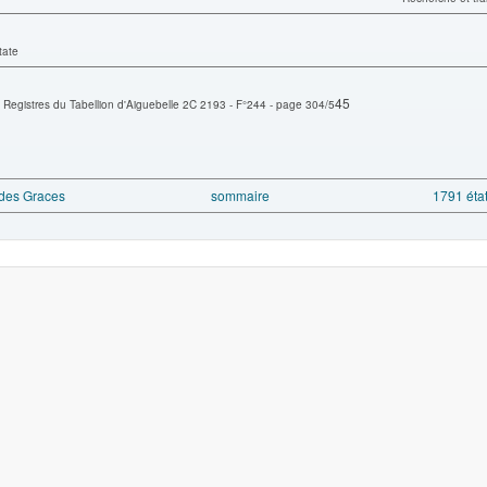
tate
45
 Registres du Tabellion d'Aiguebelle 2C 2193 - F°244 - page 304/5
des Graces
sommaire
1791 éta