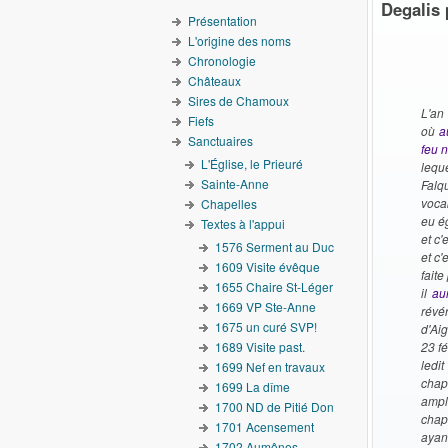
Degalis 
Présentation
L'origine des noms
Chronologie
Châteaux
Sires de Chamoux
L'an
Fiefs
où
a
Sanctuaires
feu 
L'Église, le Prieuré
lequ
Sainte-Anne
Falq
vocab
Chapelles
eu é
Textes à l'appui
et c'
1576 Serment au Duc
et c'
1609 Visite évêque
faite
1655 Chaire St-Léger
il
au
1669 VP Ste-Anne
révé
1675 un curé SVP!
d'Ai
1689 Visite past.
23 fé
ledi
1699 Nef en travaux
chap
1699 La dîme
ampl
1700 ND de Pitié Don
chape
1701 Acensement
ayan
1702 Aumônes