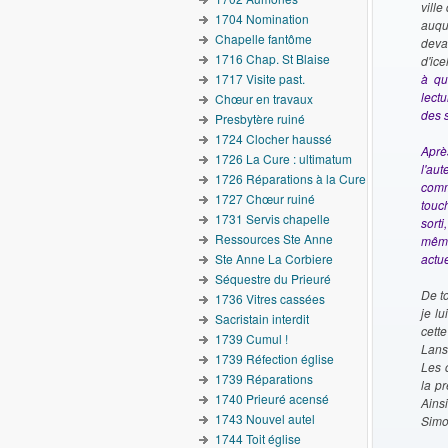
ville
1704 Nomination
auqu
Chapelle fantôme
deva
1716 Chap. St Blaise
d'ice
1717 Visite past.
à qu
lect
Chœur en travaux
des 
Presbytère ruiné
1724 Clocher haussé
Aprè
1726 La Cure : ultimatum
l'aut
1726 Réparations à la Cure
commi
1727 Chœur ruiné
touch
1731 Servis chapelle
sort
Ressources Ste Anne
même
Ste Anne La Corbiere
actue
Séquestre du Prieuré
De to
1736 Vitres cassées
je l
Sacristain interdit
cett
1739 Cumul !
Lans
1739 Réfection église
Les 
1739 Réparations
la pr
1740 Prieuré acensé
Ainsi
1743 Nouvel autel
Simo
1744 Toit église