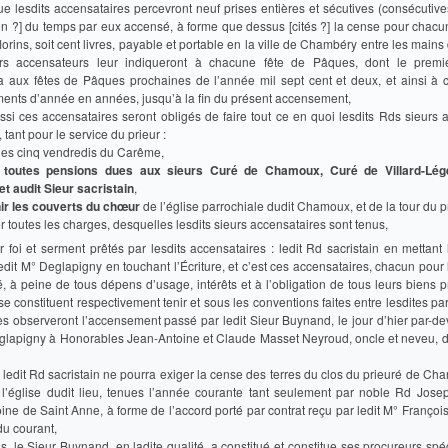
ue lesdits accensataires percevront neuf prises entières et sécutives (consécutiv
ison ?] du temps par eux accensé, à forme que dessus [cités ?] la cense pour chac
lorins, soit cent livres, payable et portable en la ville de Chambéry entre les mains
eurs accensateurs leur indiqueront à chacune fête de Pâques, dont le premi
aux fêtes de Pâques prochaines de l’année mil sept cent et deux, et ainsi à c
ments d’année en années, jusqu’à la fin du présent accensement,
si ces accensataires seront obligés de faire tout ce en quoi lesdits Rds sieurs 
 tant pour le service du prieur :
des cinq vendredis du Carême,
 toutes pensions dues aux sieurs Curé de Chamoux, Curé de Villard-Lég
t audit Sieur sacristain
,
ir les couverts du chœur
de l’église parrochiale dudit Chamoux, et de la tour du p
er toutes les charges, desquelles lesdits sieurs accensataires sont tenus,
ar foi et serment prêtés par lesdits accensataires : ledit Rd sacristain en mettant
 ledit M° Deglapigny en touchant l’Écriture, et c’est ces accensataires, chacun pour
 à peine de tous dépens d’usage, intérêts et à l’obligation de tous leurs biens p
s se constituent respectivement tenir et sous les conventions faites entre lesdites par
s observeront l’accensement passé par ledit Sieur Buynand, le jour d’hier par-de
glapigny à Honorables Jean-Antoine et Claude Masset Neyroud, oncle et neveu, 
i, ledit Rd sacristain ne pourra exiger la cense des terres du clos du prieuré de Ch
 l’église dudit lieu, tenues l’année courante tant seulement par noble Rd Jose
ine de Saint Anne, à forme de l’accord porté par contrat reçu par ledit M° Franço
du courant,
ins, le Sieur Buynand, en ladite qualité, a constitué et constitue ses procureurs spéc