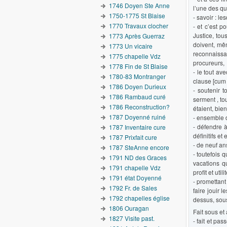
1746 Doyen Ste Anne
l’une des qu
1750-1775 St Blaise
- savoir : l
1770 Travaux clocher
- et c’est p
Justice, tou
1773 Après Guerraz
doivent, mêm
1773 Un vicaire
reconnaissa
1775 chapelle Vdz
procureurs,
1778 Fin de St Blaise
- le tout av
1780-83 Montranger
clause [cum 
1786 Doyen Durieux
- soutenir t
1786 Rambaud curé
serment , to
1786 Reconstruction?
étaient, bie
1787 Doyenné ruiné
- ensemble d
- défendre 
1787 Inventaire cure
définitifs e
1787 Prixfait cure
- de neuf an
1787 SteAnne encore
- toutefois
1791 ND des Graces
vacations q
1791 chapelle Vdz
profit et utilit
1791 état Doyenné
- promettant
1792 Fr. de Sales
faire jouir 
1792 chapelles église
dessus, sous 
1806 Ouragan
Fait sous et
1827 Visite past.
- fait et pa