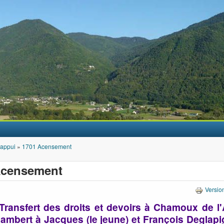
Aller au contenu principal
'appui
»
1701 Acensement
Acensement
Versio
 Transfert des droits et devoirs à Chamoux de l
ambert à Jacques (le jeune) et François Deglapi