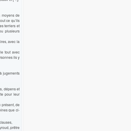
les moyens de
out ce qu’ils
s terriers et
ou plusieurs
ires, avec la
 le tout avec
rsonnes ils y
’à jugements
s, dépens et
te pour leur
u présent, de
eines que ci-
clauses,
yroud, prêtre