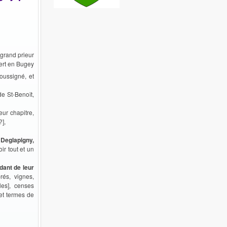
grand prieur
ert en Bugey
oussigné, et
de St-Benoît,
ur chapitre,
?],
Deglapigny,
ir tout et un
dant de leur
rés, vignes,
les], censes
et termes de