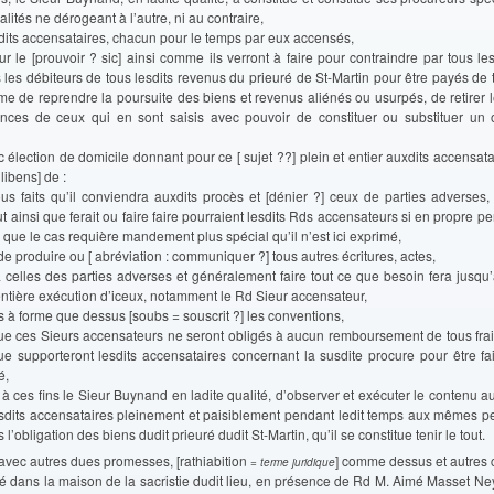
alités ne dérogeant à l’autre, ni au contraire,
esdits accensataires, chacun pour le temps par eux accensés,
our le [prouvoir ? sic] ainsi comme ils verront à faire pour contraindre par tous 
s les débiteurs de tous lesdits revenus du prieuré de St-Martin pour être payés de t
e de reprendre la poursuite des biens et revenus aliénés ou usurpés, de retirer le
nces de ceux qui en sont saisis avec pouvoir de constituer ou substituer un 
ec élection de domicile donnant pour ce [ sujet ??] plein et entier auxdits accensata
libens] de :
ous faits qu’il conviendra auxdits procès et [dénier ?] ceux de parties adverses,
ut ainsi que ferait ou faire faire pourraient lesdits Rds accensateurs si en propre pe
n que le cas requière mandement plus spécial qu’il n’est ici exprimé,
e produire ou [ abréviation : communiquer ?] tous autres écritures, actes,
à celles des parties adverses et généralement faire tout ce que besoin fera jusqu
t entière exécution d’iceux, notamment le Rd Sieur accensateur,
s à forme que dessus [soubs = souscrit ?] les conventions,
 que ces Sieurs accensateurs ne seront obligés à aucun remboursement de tous frai
ue supporteront lesdits accensataires concernant la susdite procure pour être fai
é,
 à ces fins le Sieur Buynand en ladite qualité, d’observer et exécuter le contenu a
lesdits accensataires pleinement et paisiblement pendant ledit temps aux mêmes p
l’obligation des biens dudit prieuré dudit St-Martin, qu’il se constitue tenir le tout.
 avec autres dues promesses, [rathiabition
] comme dessus et autres 
= terme juridique
ssé dans la maison de la sacristie dudit lieu, en présence de Rd M. Aimé Masset Ne