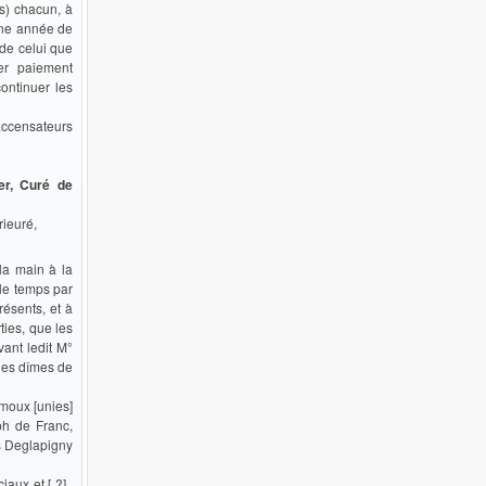
es) chacun, à
une année de
 de celui que
er paiement
ontinuer les
accensateurs
er, Curé de
rieuré,
 la main à la
 le temps par
résents, et à
ties, que les
vant ledit M°
des dîmes de
amoux [unies]
ph de Franc,
is Deglapigny
iaux et [ ?],