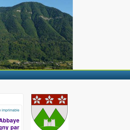
n imprimable
'Abbaye
gny par