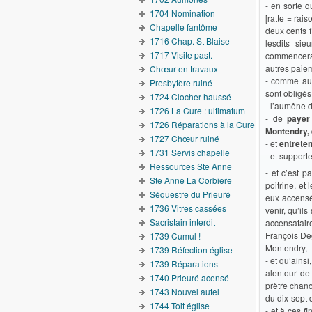
- en sorte q
1704 Nomination
[ratte = ra
Chapelle fantôme
deux cents f
1716 Chap. St Blaise
lesdits si
1717 Visite past.
commencera 
autres paie
Chœur en travaux
- comme aus
Presbytère ruiné
sont obligés,
1724 Clocher haussé
- l’aumône 
1726 La Cure : ultimatum
- de
payer
1726 Réparations à la Cure
Montendry, e
1727 Chœur ruiné
- et
entreten
1731 Servis chapelle
- et support
Ressources Ste Anne
- et c’est p
Ste Anne La Corbiere
poitrine, et
Séquestre du Prieuré
eux accensé,
1736 Vitres cassées
venir, qu’il
Sacristain interdit
accensataire
François De
1739 Cumul !
Montendry,
1739 Réfection église
- et qu’ains
1739 Réparations
alentour de
1740 Prieuré acensé
prêtre chano
1743 Nouvel autel
du dix-sept 
1744 Toit église
- et à ces f