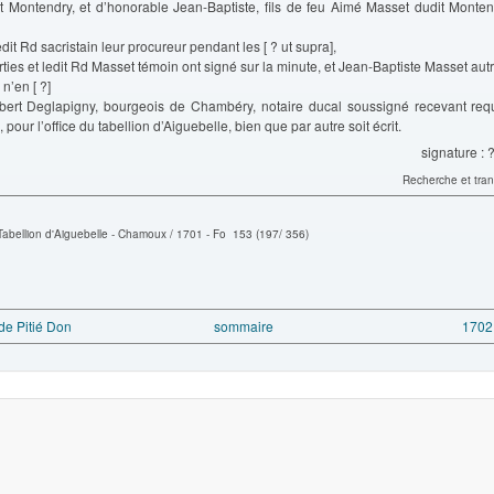
it Montendry, et d’honorable Jean-Baptiste, fils de feu Aimé Masset dudit Monten
edit Rd sacristain leur procureur pendant les [ ? ut supra],
arties et ledit Rd Masset témoin ont signé sur la minute, et Jean-Baptiste Masset aut
n’en [ ?]
libert Deglapigny, bourgeois de Chambéry, notaire ducal soussigné recevant requi
, pour l’office du tabellion d’Aiguebelle, bien que par autre soit écrit.
signature :
Recherche et tran
Tabellion d'Aiguebelle - Chamoux / 1701 - Fo 153 (197/ 356)
de Pitié Don
sommaire
1702