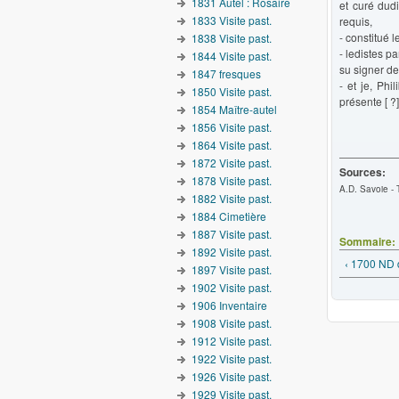
1831 Autel : Rosaire
et curé dud
1833 Visite past.
requis,
- constitué l
1838 Visite past.
- ledistes p
1844 Visite past.
su signer de 
1847 fresques
- et je, Phi
1850 Visite past.
présente [ ?]
1854 Maître-autel
1856 Visite past.
1864 Visite past.
1872 Visite past.
Sources:
1878 Visite past.
A.D. Savoie - 
1882 Visite past.
1884 Cimetière
1887 Visite past.
Sommaire:
1892 Visite past.
‹ 1700 ND 
1897 Visite past.
1902 Visite past.
1906 Inventaire
1908 Visite past.
1912 Visite past.
1922 Visite past.
1926 Visite past.
1929 Visite past.