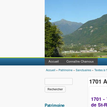
Accueil
Connaître Chamoux
Accueil
»
Patrimoine
»
Sanctuaires
»
Textes à l
Vous êtes ici
1701 
Rechercher
Formulaire de recherche
1701 -
de St-R
Patrimoine