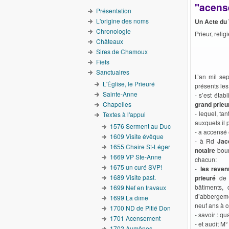
"acens
Présentation
L'origine des noms
Un Acte du 
Chronologie
Prieur, reli
Châteaux
Sires de Chamoux
Fiefs
Sanctuaires
L’an mil se
L'Église, le Prieuré
présents le
Sainte-Anne
- s’est étab
Chapelles
grand prieu
- lequel, t
Textes à l'appui
auxquels il 
1576 Serment au Duc
- a accensé
1609 Visite évêque
- à Rd
Jac
1655 Chaire St-Léger
notaire
bour
1669 VP Ste-Anne
chacun:
1675 un curé SVP!
-
les reven
1689 Visite past.
prieuré
de 
bâtiments, 
1699 Nef en travaux
d’abbergeme
1699 La dîme
neuf ans à c
1700 ND de Pitié Don
- savoir : q
1701 Acensement
- et audit M
1702 Aumônes