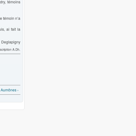
dry, témoins
re témoin n’a
s, ai fait la
 ? Deglapigny
scription A.Dh.
 Aumônes ›