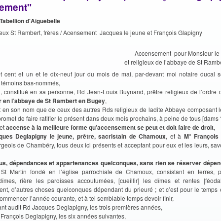
ement"
Tabellion d'Aiguebelle
gieux St Rambert, frères / Acensement Jacques le jeune et François Glapigny
Accensement pour Monsieur le 
et religieux de l’abbaye de St Ramb
pt cent et un et le dix-neuf jour du mois de mai, par-devant moi notaire ducal s
s témoins bas-nommés,
li, constitué en sa personne, Rd Jean-Louis Buynand, prêtre religieux de l’ordre 
r en l’abbaye de St Rambert en Bugey
,
ant en son nom que de ceux des autres Rds religieux de ladite Abbaye composant le
promet de faire ratifier le présent dans deux mois prochains, à peine de tous [dams 
 et
accense à la meilleure forme qu’accensement se peut et doit faire de droit
,
ques Deglapigny le jeune, prêtre, sacristain de Chamoux
, et à
M° François 
geois de Chambéry, tous deux ici présents et acceptant pour eux et les leurs, savo
us, dépendances et appartenances quelconques, sans rien se réserver dépen
St Martin fondé en l’église parrochiale de Chamoux, consistant en terres, p
dîmes, rière les paroisses accoutumées, [cueillir] les dîmes et rentes [féoda
nt, d’autres choses quelconques dépendant du prieuré ; et c’est pour le temps 
ommencer l’année courante, et à tel semblable temps devoir finir,
uant audit Rd Jacques Deglapigny, les trois premières années,
° François Deglapigny, les six années suivantes,