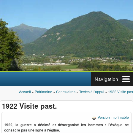
Aller au contenu principal
Navigation
Accueil
»
Patrimoine
»
Sanctuaires
»
Textes à l'appui
»
1922 Visite pas
Vous êtes ici
1922 Visite past.
Version imprimable
1922, la guerre a décimé et désorganisé les hommes : l'évêque ne
consacre pas une ligne à l'église.