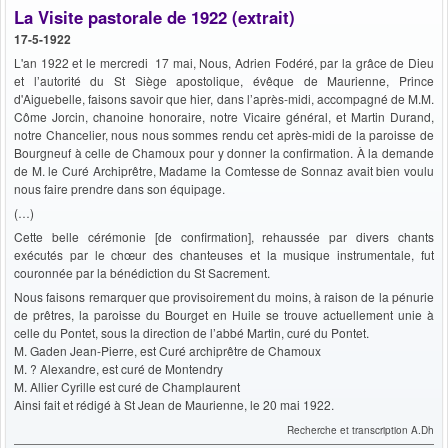
La Visite pastorale de 1922 (extrait)
17-5-1922
L'an 1922 et le mercredi 17 mai, Nous, Adrien Fodéré, par la grâce de Dieu
et l’autorité du St Siège apostolique, évêque de Maurienne, Prince
d'Aiguebelle, faisons savoir que hier, dans l’après-midi, accompagné de M.M.
Côme Jorcin, chanoine honoraire, notre Vicaire général, et Martin Durand,
notre Chancelier, nous nous sommes rendu cet après-midi de la paroisse de
Bourgneuf à celle de Chamoux pour y donner la confirmation. À la demande
de M. le Curé Archiprêtre, Madame la Comtesse de Sonnaz avait bien voulu
nous faire prendre dans son équipage.
(…)
Cette belle cérémonie [de confirmation], rehaussée par divers chants
exécutés par le chœur des chanteuses et la musique instrumentale, fut
couronnée par la bénédiction du St Sacrement.
Nous faisons remarquer que provisoirement du moins, à raison de la pénurie
de prêtres, la paroisse du Bourget en Huile se trouve actuellement unie à
celle du Pontet, sous la direction de l’abbé Martin, curé du Pontet.
M. Gaden Jean-Pierre, est Curé archiprêtre de Chamoux
M. ? Alexandre, est curé de Montendry
M. Allier Cyrille est curé de Champlaurent
Ainsi fait et rédigé à St Jean de Maurienne, le 20 mai 1922.
Recherche et transcription A.Dh