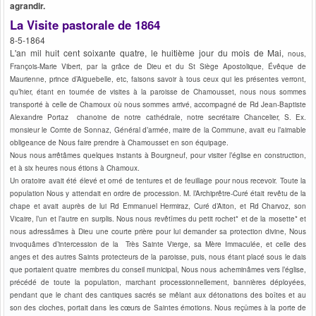
agrandir.
La Visite pastorale de 1864
8-5-1864
L'an mil huit cent soixante quatre, le huitième jour du mois de Mai,
nous,
François-Marie Vibert, par la grâce de Dieu et du St Siège Apostolique, Évêque de
Maurienne, prince d’Aiguebelle, etc, faisons savoir à tous ceux qui les présentes verront,
qu’hier, étant en tournée de visites à la paroisse de Chamousset, nous nous sommes
transporté à celle de Chamoux où nous sommes arrivé, accompagné de Rd Jean-Baptiste
Alexandre Portaz chanoine de notre cathédrale, notre secrétaire Chancelier, S. Ex.
monsieur le Comte de Sonnaz, Général d’armée, maire de la Commune, avait eu l’aimable
obligeance de Nous faire prendre à Chamousset en son équipage.
Nous nous arrêtâmes quelques instants à Bourgneuf, pour visiter l’église en construction,
et à six heures nous étions à Chamoux.
Un oratoire avait été élevé et orné de tentures et de feuillage pour nous recevoir. Toute la
population Nous y attendait en ordre de procession. M. l’Archiprêtre-Curé était revêtu de la
chape et avait auprès de lui Rd Emmanuel Hermiraz, Curé d’Aiton, et Rd Charvoz, son
Vicaire, l’un et l’autre en surplis. Nous nous revêtîmes du petit rochet* et de la mosette* et
nous adressâmes à Dieu une courte prière pour lui demander sa protection divine, Nous
invoquâmes d’intercession de la Très Sainte Vierge, sa Mère Immaculée, et celle des
anges et des autres Saints protecteurs de la paroisse, puis, nous étant placé sous le dais
que portaient quatre membres du conseil municipal, Nous nous acheminâmes vers l’église,
précédé de toute la population, marchant processionnellement, bannières déployées,
pendant que le chant des cantiques sacrés se mêlant aux détonations des boîtes et au
son des cloches, portait dans les cœurs de Saintes émotions. Nous reçûmes à la porte de