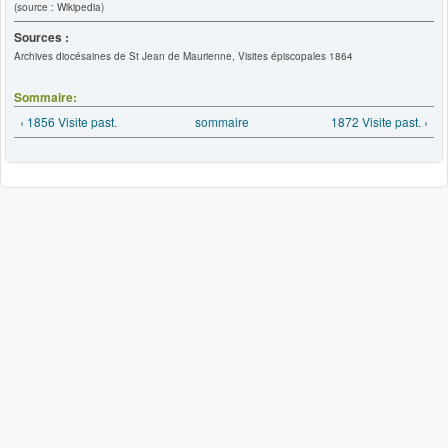
(source : Wikipedia)
Sources :
Archives diocésaines de St Jean de Maurienne, Visites épiscopales 1864
Sommaire:
‹ 1856 Visite past.
sommaire
1872 Visite past. ›