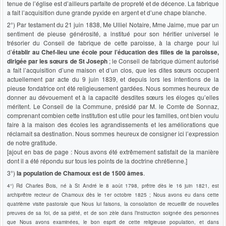
tenue de l’église est d’ailleurs parfaite de propreté et de décence. La fabrique
a fait l’acquisition dune grande pyxide en argent et d’une chape blanche.
2°) Par testament du 21 juin 1838, Me Ulliel Notaire, Mme Jaime, mue par un
sentiment de pieuse générosité, a institué pour son héritier universel le
trésorier du Conseil de fabrique de cette paroisse, à la charge pour lui
d’
établir au Chef-lieu une école pour l’éducation des filles de la paroisse,
dirigée par les sœurs de St Joseph
; le Conseil de fabrique dûment autorisé
a fait l’acquisition d’une maison et d’un clos, que les dites sœurs occupent
actuellement par acte du 9 juin 1839, et depuis lors les intentions de la
pieuse fondatrice ont été religieusement gardées. Nous sommes heureux de
donner au dévouement et à la capacité desdites sœurs les éloges qu’elles
méritent. Le Conseil de la Commune, présidé par M. le Comte de Sonnaz,
comprenant combien cette institution est utile pour les familles, ont bien voulu
faire à la maison des écoles les agrandissements et les améliorations que
réclamait sa destination. Nous sommes heureux de consigner ici l’expression
de notre gratitude.
[ajout en bas de page : Nous avons été extrêmement satisfait de la manière
dont il a été répondu sur tous les points de la doctrine chrétienne.]
3°)
la population de Chamoux est de 1500 âmes
.
4°) Rd Charles Bois, né à St André le 8 août 1798, prêtre dès le 16 juin 1821, est
archiprêtre recteur de Chamoux dès le 1er octobre 1825 ; Nous avons eu dans cette
quatrième visite pastorale que Nous lui faisons, la consolation de recueillir de nouvelles
preuves de sa foi, de sa piété, et de son zèle dans l’instruction soignée des personnes
que Nous avons examinées, le bon esprit de cette religieuse population, et dans