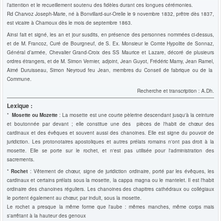
l’attention et le recueillement soutenu des fidèles durant ces longues cérémonies.
Rd Charvoz Joseph-Marie, né à Bonvillard-sur-Orelle le 9 novembre 1832, prêtre dès 1837,
est vicaire à Chamoux dès le mois de septembre 1863.
Ainsi fait et signé, les an et jour susdits, en présence des personnes nommées ci-dessus,
et de M. Francoz, Curé de Bourgneuf, de S. Ex. Monsieur le Comte Hypolite de Sonnaz,
Général d’armée, Chevalier Grand-Croix des SS Maurice et Lazare, décoré de plusieurs
ordres étrangers, et de M. Simon Vernier, adjoint, Jean Guyot, Frédéric Mamy, Jean Ramel,
Aimé Duruisseau, Simon Neyroud feu Jean, membres du Conseil de fabrique ou de la
Commune.
Recherche et transcription : A.Dh.
Lexique :
*
Mosette ou Mozette
: La mosette est une courte pèlerine descendant jusqu'à la ceinture
et boutonnée par devant ; elle constitue une des pièces de l'habit de chœur des
cardinaux et des évêques et souvent aussi des chanoines. Elle est signe du pouvoir de
juridiction. Les protonotaires apostoliques et autres prélats romains n'ont pas droit à la
mosette. Elle se porte sur le rochet, et n'est pas utilisée pour l'administration des
sacrements.
*
Rochet
: Vêtement de chœur, signe de juridiction ordinaire, porté par les évêques, les
cardinaux et certains prélats sous la mosette, la cappa magna ou le mantelet. Il est l'habit
ordinaire des chanoines réguliers. Les chanoines des chapitres cathédraux ou collégiaux
le portent également au chœur, par indult, sous la mosette.
Le rochet a presque la même forme que l'aube : mêmes manches, même corps mais
s'arrêtant à la hauteur des genoux