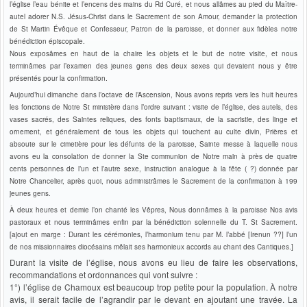
l’église l’eau bénite et l’encens des mains du Rd Curé, et nous allâmes au pied du Maître-
autel adorer N.S. Jésus-Christ dans le Sacrement de son Amour, demander la protection
de St Martin Évêque et Confesseur, Patron de la paroisse, et donner aux fidèles notre
bénédiction épiscopale.
Nous exposâmes en haut de la chaire les objets et le but de notre visite, et nous
terminâmes par l’examen des jeunes gens des deux sexes qui devaient nous y être
présentés pour la confirmation.
Aujourd’hui dimanche dans l’octave de l’Ascension, Nous avons repris vers les huit heures
les fonctions de Notre St ministère dans l’ordre suivant : visite de l’église, des autels, des
vases sacrés, des Saintes reliques, des fonts baptismaux, de la sacristie, des linge et
ornement, et généralement de tous les objets qui touchent au culte divin, Prières et
absoute sur le cimetière pour les défunts de la paroisse, Sainte messe à laquelle nous
avons eu la consolation de donner la Ste communion de Notre main à près de quatre
cents personnes de l’un et l’autre sexe, instruction analogue à la fête ( ?) donnée par
Notre Chancelier, après quoi, nous administrâmes le Sacrement de la confirmation à 199
jeunes gens.
À deux heures et demie l’on chanté les Vêpres, Nous donnâmes à la paroisse Nos avis
pastoraux et nous terminâmes enfin par la bénédiction solennelle du T. St Sacrement.
[ajout en marge : Durant les cérémonies, l’harmonium tenu par M. l’abbé [Irenun ??] l’un
de nos missionnaires diocésains mêlait ses harmonieux accords au chant des Cantiques.]
Durant la visite de l’église, nous avons eu lieu de faire les observations,
recommandations et ordonnances qui vont suivre :
1°) l’église de Chamoux est beaucoup trop petite pour la population. À notre
avis, il serait facile de l’agrandir par le devant en ajoutant une travée. La